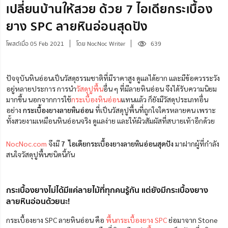
เปลี่ยนบ้านให้สวย ด้วย 7 ไอเดียกระเบื้อง
ยาง SPC ลายหินอ่อนสุดปัง
โพสต์เมื่อ 05 Feb 2021
โดย NocNoc Writer
639
ปัจจุบันหินอ่อนเป็นวัสดุธรรมชาติที่มีราคาสูง ดูแลได้ยาก และมีข้อควรระวัง
อยู่หลายประการ การนำ
วัสดุปูพื้น
อื่น ๆ ที่มีลายหินอ่อน จึงได้รับความนิยม
มากขึ้น นอกจากการใช้
กระเบื้องหินอ่อน
แทนแล้ว ก็ยังมีวัสดุประเภทอื่น
อย่าง
กระเบื้องยางลายหินอ่อน
ที่เป็นวัสดุปูพื้นที่ถูกใจใครหลายคน เพราะ
ทั้งสวยงามเหมือนหินอ่อนจริง ดูแลง่าย และให้ผิวสัมผัสที่สบายเท้าอีกด้วย
NocNoc.com
จึงมี
7 ไอเดียกระเบื้องยางลายหินอ่อนสุดปัง
มาฝากผู้ที่กำลัง
สนใจวัสดุปูพื้นชนิดนี้กัน
กระเบื้องยางไม่ได้มีแค่ลายไม้ที่ทุกคนรู้กัน แต่ยังมีกระเบื้องยาง
ลายหินอ่อนด้วยนะ!
กระเบื้องยาง SPC ลายหินอ่อน คือ
พื้นกระเบื้องยาง SPC
ย่อมาจาก Stone