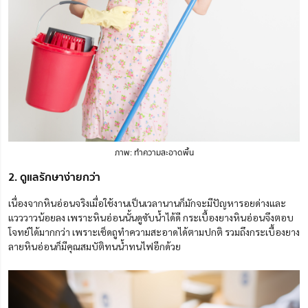
ภาพ: ทำความสะอาดพื้น
2. ดูแลรักษาง่ายกว่า
เนื่องจากหินอ่อนจริงเมื่อใช้งานเป็นเวลานานก็มักจะมีปัญหารอยด่างและ
แวววาวน้อยลง เพราะหินอ่อนนั้นดูซับน้ำได้ดี กระเบื้องยางหินอ่อนจึงตอบ
โจทย์ได้มากกว่า เพราะเช็ดถูทำความสะอาดได้ตามปกติ รวมถึงกระเบื้องยาง
ลายหินอ่อนก็มีคุณสมบัติทนน้ำทนไฟอีกด้วย