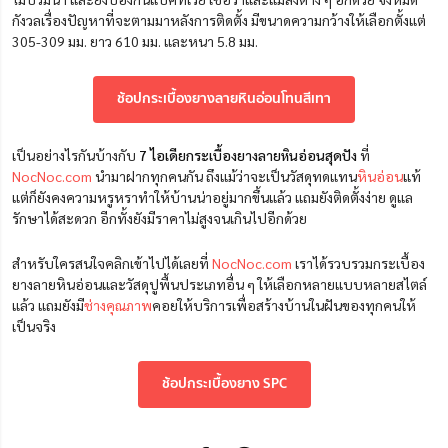
กังวลเรื่องปัญหาที่จะตามมาหลังการติดตั้ง มีขนาดความกว้างให้เลือกตั้งแต่
305-309 มม. ยาว 610 มม. และหนา 5.8 มม.
ช้อปกระเบื้องยางลายหินอ่อนโทนสีเทา
เป็นอย่างไรกันบ้างกับ
7 ไอเดียกระเบื้องยางลายหินอ่อนสุดปัง
ที่
NocNoc.com
นำมาฝากทุกคนกัน ถึงแม้ว่าจะเป็นวัสดุทดแทน
หินอ่อน
แท้
แต่ก็ยังคงความหรูหราทำให้บ้านน่าอยู่มากขึ้นแล้ว แถมยังติดตั้งง่าย ดูแล
รักษาได้สะดวก อีกทั้งยังมีราคาไม่สูงจนเกินไปอีกด้วย
สำหรับใครสนใจคลิกเข้าไปได้เลยที่
NocNoc.com
เราได้รวบรวมกระเบื้อง
ยางลายหินอ่อนและวัสดุปูพื้นประเภทอื่น ๆ ให้เลือกหลายแบบหลายสไตล์
แล้ว แถมยังมี
ช่างคุณภาพ
คอยให้บริการเพื่อสร้างบ้านในฝันของทุกคนให้
เป็นจริง
ช้อปกระเบื้องยาง SPC