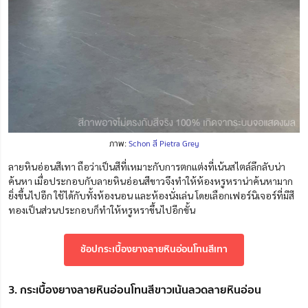
ภาพ:
Schon สี Pietra Grey
ลายหินอ่อนสีเทา ถือว่าเป็นสีที่เหมาะกับการตกแต่งที่เน้นสไตล์ลึกลับน่า
ค้นหา เมื่อประกอบกับลายหินอ่อนสีขาวจึงทำให้ห้องหรูหราน่าค้นหามาก
ยิ่งขึ้นไปอีก ใช้ได้กับทั้งห้องนอน และห้องนั่งเล่น โดยเลือกเฟอร์นิเจอร์ที่มีสี
ทองเป็นส่วนประกอบก็ทำให้หรูหราขึ้นไปอีกขั้น
ช้อปกระเบื้องยางลายหินอ่อนโทนสีเทา
3. กระเบื้องยางลายหินอ่อนโทนสีขาวเน้นลวดลายหินอ่อน