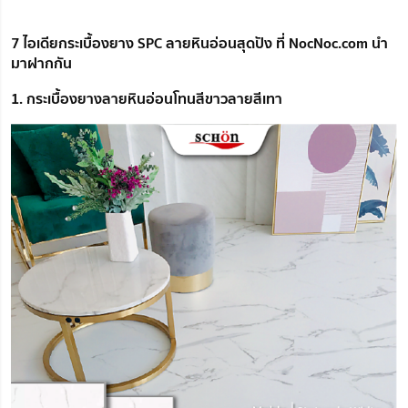
7 ไอเดียกระเบื้องยาง SPC ลายหินอ่อนสุดปัง ที่ NocNoc.com นำ
มาฝากกัน
1. กระเบื้องยางลายหินอ่อนโทนสีขาวลายสีเทา