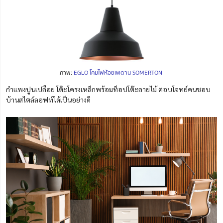
ภาพ:
EGLO โคมไฟห้อยเพดาน SOMERTON
กำแพงปูนเปลือย โต๊ะโครงเหล็กพร้อมท็อปโต๊ะลายไม้ ตอบโจทย์คนชอบ
บ้านสไตล์ลอฟท์ได้เป็นอย่างดี