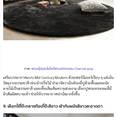
ภาพ:
พรมญี่ปุ่นรุ่นไมโครไฟเบอร์ทรงกลม Charcoal gray
เสริมบรรยากาศแบบ Mid Century Modern ด้วยเฟอร์นิเจอร์เรียบ ๆ แต่เน้น
วัสดุจากธรรมชาติ เช่น ผ้าหรือไม้ นำมาจัดวางในห้องที่ปูด้วยพื้นและผนัง
ลายไม้เป็นธรรมชาติ และเพื่อเติมเต็มความสวยงาม เลือกปูพรมทรงกลมที่มี
ผิวสัมผัสสบายเท้า ช่วยให้บรรยากาศน่านั่งมากยิ่งขึ้น
9. เลือกใช้โต๊ะกลางท๊อปโต๊ะสีขาว เข้ากับผนังสีขาวสะอาดตา