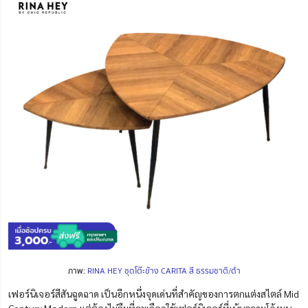
ภาพ:
RINA HEY ชุดโต๊ะข้าง CARITA สี ธรรมชาติ/ดำ
เฟอร์นิเจอร์สีสันฉูดฉาด เป็นอีกหนึ่งจุดเด่นที่สำคัญของการตกแต่งสไตล์ Mid