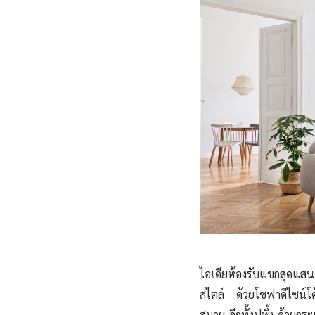
ไอเดียห้องรับแขกสุดแสนอ
สไตล์ ด้วยโซฟาดีไซน์โค้
สบาย อีกทั้งปูพื้นด้วยกร