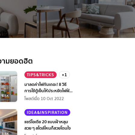
วามยอดฮิต
TIPS&TRICKS
+1
มาลดค่าไฟกันเถอะ! 8 วิธี
การใช้ตู้เย็นให้ประหยัดไฟฟ้า
5.5K
กว่าเดิม
โพสต์เมื่อ 10 Oct 2022
IDEA&INSPIRATION
แชร์ไอเดีย 20 แบบฝ้าหลุม
สวย ๆ สไตล์ไหนก็สวยโดนใจ
3.6K