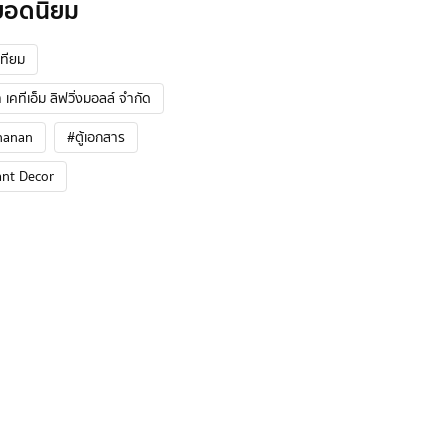
ยอดนิยม
ทียม
 เคทีเอ็ม ลิฟวิ่งมอลล์ จำกัด
hanan
#ตู้เอกสาร
ant Decor