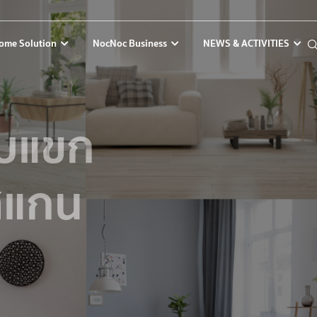
ome Solution
NocNoc Business
NEWS & ACTIVITIES
ับแขก
สแกน