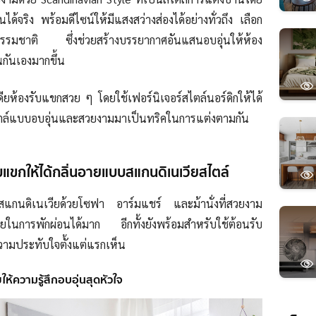
ได้จริง พร้อมดีไซน์ให้มีแสงสว่างส่องได้อย่างทั่วถึง เลือก
ุจากธรรมชาติ ซึ่งช่วยสร้างบรรยากาศอันแสนอบอุ่นให้ห้อง
กันเองมากขึ้น
ียห้องรับแขกสวย ๆ โดยใช้เฟอร์นิเจอร์สไตล์นอร์ดิกให้ได้
ไตล์แบบอบอุ่นและสวยงามมาเป็นทริคในการแต่งตามกัน
บแขกให้ได้กลิ่นอายแบบสแกนดิเนเวียสไตล์
สแกนดิเนเวียด้วยโซฟา อาร์มแชร์ และม้านั่งที่สวยงาม
ในการพักผ่อนได้มาก อีกทั้งยังพร้อมสำหรับใช้ต้อนรับ
วามประทับใจตั้งแต่แรกเห็น
ห้ความรู้สึกอบอุ่นสุดหัวใจ