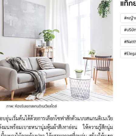
แท็ก
#หญ้าเ
#บริษัท
#Natt
#Eleg
ภาพ: ห้องรับแขกสแกนดิเนเวียสไตล์
บอุ่นเริ่มต้นได้ด้วยการเลือกโซฟาสักตัวแบบสแกนดิ
เนเวีย
งมนพร้อมเบาะหนานุ่มหุ้มผ้าสีเทาอ่อน ให้ความรู้สึกนุ่ม
ะเบื้องยางไม้ลายก้างปลา ได้บรรยากาศที่อบอุ่น สร้างให้แขก