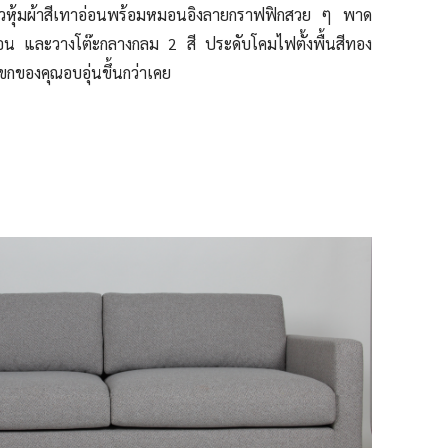
วยาวหุ้มผ้าสีเทาอ่อนพร้อมหมอนอิงลายกราฟฟิกสวย ๆ พาด
อ่อน และวางโต๊ะกลางกลม 2 สี ประดับโคมไฟตั้งพื้นสีทอง
แขกของคุณอบอุ่นขึ้นกว่าเคย