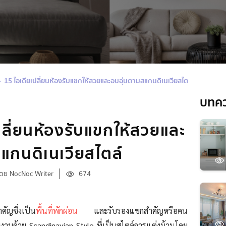
15 ไอเดียเปลี่ยนห้องรับแขกให้สวยและอบอุ่นตามสแกนดิเนเวียสไตล์
บทค
ปลี่ยนห้องรับแขกให้สวยและ
แกนดิเนเวียสไตล์
โดย NocNoc Writer
674
คัญซึ่งเป็น
พื้นที่พักผ่อน
และรับรองแขกสำคัญหรือคน
ยงามด้วย Scandinavian Style ที่เป็นสไตล์การแต่งบ้านโดย