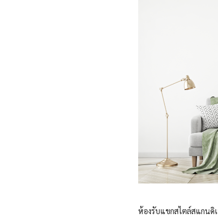
ห้องรับแขกสไตล์สแกนดิเนเ