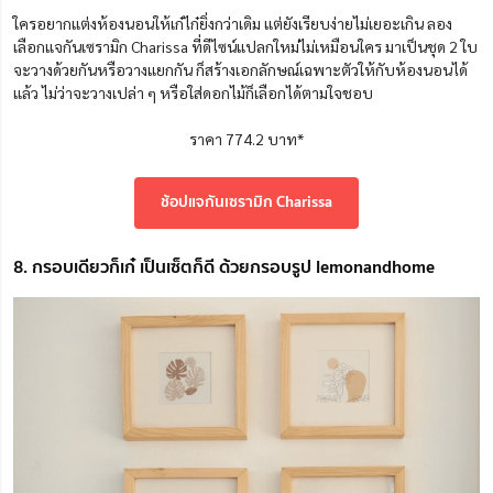
ใครอยากแต่งห้องนอนให้เก๋ไก๋ยิ่งกว่าเดิม แต่ยังเรียบง่ายไม่เยอะเกิน ลอง
เลือกแจกันเซรามิก Charissa ที่ดีไซน์แปลกใหม่ไม่เหมือนใคร มาเป็นชุด 2 ใบ
จะวางด้วยกันหรือวางแยกกัน ก็สร้างเอกลักษณ์เฉพาะตัวให้กับห้องนอนได้
แล้ว ไม่ว่าจะวางเปล่า ๆ หรือใส่ดอกไม้ก็เลือกได้ตามใจชอบ
ราคา 774.2 บาท*
ช้อปแจกันเซรามิก Charissa
8. กรอบเดียวก็เก๋ เป็นเซ็ตก็ดี ด้วยกรอบรูป lemonandhome