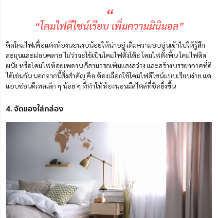
“
“โคมไฟดีไซน์เรียบ เพิ่มความมินิมอล”
ติดโคมไฟเพื่อแต่งห้องนอนงบน้อยให้น่าอยู่ เติมความอบอุ่นเข้าไปให้รู้สึก
ละมุนและผ่อนคลาย ไม่ว่าจะใช้เป็นโคมไฟตั้งโต๊ะ โคมไฟตั้งพื้น โคมไฟติด
ผนัง หรือโคมไฟห้อยเพดาน ก็สามารถเพิ่มแสงสว่าง และสร้างบรรยากาศที่ดี
ได้เช่นกัน นอกจากนี้สิ่งสำคัญ คือ ต้องเลือกใช้โคมไฟดีไซน์แบบเรียบง่าย แต่
แอบซ่อนดีเทลเล็ก ๆ น้อย ๆ ที่ทำให้ห้องนอนมีสไตล์ที่ชิคยิ่งขึ้น
4. จัดของใส่กล่อง