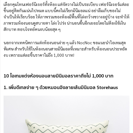
เลือกคุมโทนเฟอร์นิเจอร์ทั้งห้อง แต่จัดวางไม่เป็นระเบียบ เฟอร์นิเจอร์แต่ละ
ชิ้นอยู่ติดกันแน่นไปหมด แบบนี้คงไม่เรียกมินิมอลแน่ อย่าลืมเก็บของไม่
จำเป็นให้เรียบร้อย ให้ภาพรวมของห้องมีพื้นที่โล่งกว้างขวางอยู่บ้าง จะทำให้
ภาพรวมห้องนอนดูสบายตา โล่ง โปร่ง น่านอนขึ้นอีกเยอะโดยไม่ต้องใช้เงิน
สักบาท ตอบโจทย์คนงบน้อยสุด ๆ
นอกจากเทคนิคการแต่งห้องนอนง่าย ๆ แล้ว NocNoc ขอแนะนำไอเทมสุด
พิเศษ สำหรับใช้ในห้องนอนสายมินิมอลที่เหมาะสำหรับห้องนอนประหยัด
งบ เพราะแต่ละชิ้นราคาไม่ถึง 1,000 บาท!
10 ไอเทมแต่งห้องนอนสายมินิมอลราคาถึงไม่ 1,000 บาท
1. เพิ่มดีเทลง่าย ๆ ด้วยหมอนอิงลายเส้นมินิมอล Storehaus