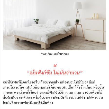
ภาพ: ห้องนอนโทนสีอ่อน
“
“เน้นฟังก์ชัน ไม่เน้นจำนวน”
อย่าใช้เฟอร์นิเจอร์เยอะไป ถ้าอยากคุมโทนห้องนอนให้มินิมอล มีแค่
เฟอร์นิเจอร์ที่จำเป็นในห้องนอนก็เพียงพอ เช่น เตียง โต๊ะข้างเตียง หรือชั้น
วางของ ควรเลือกที่เรียบง่ายและมีฟังก์ชันใช้งานหลากหลาย เช่น เตียงที่มี
ลิ้นชักเก็บของใต้เตียง หรือชั้นวางของติดผนัง ก็จะช่วยให้ใช้งานได้ครบจบ
โดยไม่ต้องวางเฟอร์นิเจอร์ไว้เต็มห้อง