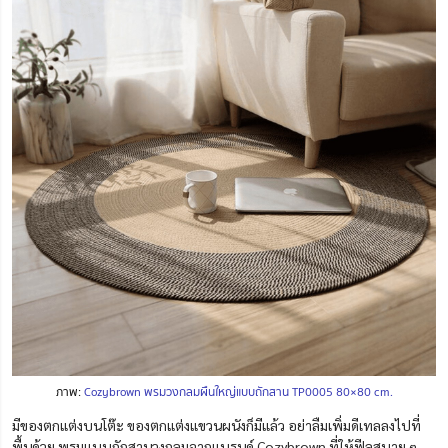
ภาพ:
Cozybrown พรมวงกลมผืนใหญ่แบบถักสาน TP0005 80×80 cm.
มีของตกแต่งบนโต๊ะ ของตกแต่งแขวนผนังก็มีแล้ว อย่าลืมเพิ่มดีเทลลงไปที่
พื้นด้วย พรมแบบถักสานวงกลมจากแบรนด์ Cozybrown ที่ให้ฟีลสบาย ๆ