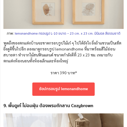
ภาพ:
lemonandhome กรอบรูป L-10 ขนาด – 23 cm. x 23 cm. มินิมอล สีธรรมชาติ
พูดถึงของตกแต่งบ้านจะขาดกรอบรูปไม้เก๋ ๆ ไปได้ยังไง ยิ่งถ้าแขวนเป็นเซ็ต
ยิ่งดูดีขึ้นไปอีก ลองมาดูกรอบรูป lemonandhome ที่มาพร้อมสีไม้อ่อน
สบายตา ทำจากไม้สนฟินแลนด์ ขนาดกำลังดีที่ 23 x 23 ซม. เหมาะกับ
ตกแต่งห้องนอนทั้งห้องเล็กและห้องใหญ่
ราคา 390 บาท*
ช้อปกรอบรูป lemonandhome
9. พื้นดูเก๋ ไม่อมฝุ่น ต้องพรมถักสาน Cozybrown