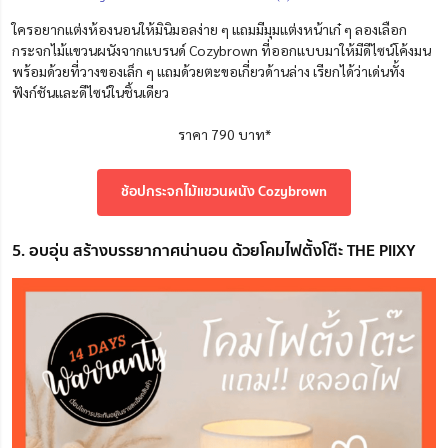
ใครอยากแต่งห้องนอนให้มินิมอลง่าย ๆ แถมมีมุมแต่งหน้าเก๋ ๆ ลองเลือก
กระจกไม้แขวนผนังจากแบรนด์ Cozybrown ที่ออกแบบมาให้มีดีไซน์โค้งมน
พร้อมด้วยที่วางของเล็ก ๆ แถมด้วยตะขอเกี่ยวด้านล่าง เรียกได้ว่าเด่นทั้ง
ฟังก์ชันและดีไซน์ในชิ้นเดียว
ราคา 790 บาท*
ช้อปกระจกไม้แขวนผนัง Cozybrown
5. อบอุ่น สร้างบรรยากาศน่านอน ด้วยโคมไฟตั้งโต๊ะ THE PIIXY