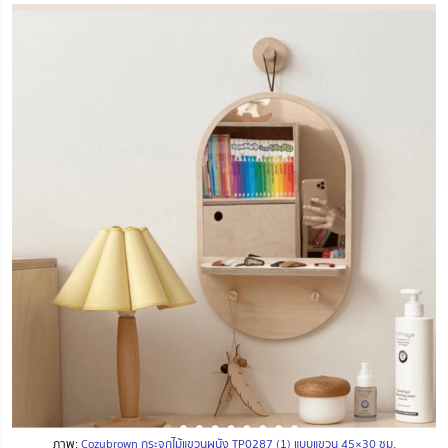
ภาพ:
Cozybrown กระจกไม้แขวนผนัง TP0287 (1) แบบแขวน 45×30 ซม.