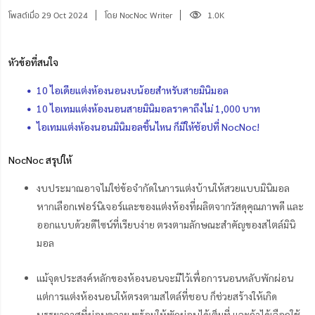
โพสต์เมื่อ 29 Oct 2024
โดย NocNoc Writer
1.0K
หัวข้อที่สนใจ
10 ไอเดียแต่งห้องนอนงบน้อยสำหรับสายมินิมอล
10 ไอเทมแต่งห้องนอนสายมินิมอลราคาถึงไม่ 1,000 บาท
ไอเทมแต่งห้องนอนมินิมอลชิ้นไหน ก็มีให้ช้อปที่ NocNoc!
NocNoc สรุปให้
งบประมาณอาจไม่ใช่ข้อจำกัดในการแต่งบ้านให้สวยแบบมินิมอล
หากเลือกเฟอร์นิเจอร์และของแต่งห้องที่ผลิตจากวัสดุคุณภาพดี และ
ออกแบบด้วยดีไซน์ที่เรียบง่าย ตรงตามลักษณะสำคัญของสไตล์มินิ
มอล
แม้จุดประสงค์หลักของห้องนอนจะมีไว้เพื่อการนอนหลับพักผ่อน
แต่การแต่งห้องนอนให้ตรงตามสไตล์ที่ชอบ ก็ช่วยสร้างให้เกิด
บรรยากาศที่ผ่อนคลาย พร้อมให้พักผ่อนได้เต็มที่ และถ้าได้เลือกใช้