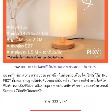
ภาพ:
THE PIIXY โคมไฟตั้งโต๊ะ โคมไฟมินิมอล ทรงกระบอก 1 ชิ้น ขาวครีม
อยากพักผ่อนสบาย สร้างบรรยากาศดี ๆ ในห้องนอนด้วย โคมไฟตั้งโต๊ะ THE
PIIXY ที่ผสมผสานฐานไม้กับตัวโคมผ้าลินิน พร้อมกับหลอดไฟวอร์มไลท์ให้
ฟีลห้องนอนในซีรีส์เกาหลีแบบสุด ๆ ตอบโจทย์ใครที่อยากจะแต่งห้องนอนมิ
นิมอลแต่มีบัดเจ็ทไม่เยอะนัก
ราคา 333 บาท*