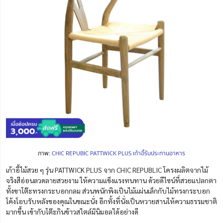
ภาพ:
CHIC REPUBIC PATTWICK PLUS เก้าอี้รับประทานอาหาร
เก้าอี้ไม้สวย ๆ รุ่น PATTWICK PLUS จาก CHIC REPUBLIC โครงผลิตจากไม้
จริงสีอ่อนลวดลายสวยงาม ให้ความแข็งแรงทนทาน ด้วยดีไซน์ที่สวยแปลกตา
ทั้งขาโต๊ะทรงกระบอกกลม ส่วนพนักพิงเป็นไม้แผ่นเล็กกับไม้ทรงกระบอก
โค้งโอบรับหลังของคุณในขณะนั่ง อีกทั้งที่นั่งเป็นหวายสานให้ความธรรมชาติ
มากขึ้น เข้ากับโต๊ะกินข้าวสไตล์มินิมอลได้อย่างดี