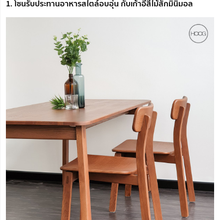
1. โซนรับประทานอาหารสไตล์อบอุ่น กับเก้าอี้สีไม้สักมินิมอล