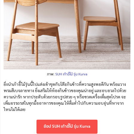
ภาพ:
SUH เก้าอี้ไม้ รุ่น Kurva
ยิ่งนำเก้าอี้ไม้รุ่นนี้ไปแต่งเข้าชุดกับโต๊ะกินข้าวที่ความสูงพอดีกัน พร้อมวาง
พรมสีเบจลายทาง ยิ่งเสริมให้ห้องกินข้าวของคุณน่าอยู่ และอบอวลไปด้วย
ความน่ารัก หากประดับด้วยกรอบรูปสวย ๆ หรือขวดเครื่องดื่มสุดโปรด จะ
เพิ่มอรรถรสในทุกมื้ออาหารของคุณ ให้ดื่มด่ำไปกับความอบอุ่นที่หาจาก
ไหนไม่ได้เลย
ช้อป SUH เก้าอี้ไม้ รุ่น Kurva