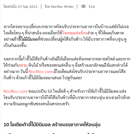
โพสต์เมื่อ 23 Sep 2021
โดย NocNoc Writer
514
หากใครอยากเปลี่ยนบรรยากาศโซนรับประทานอาหารในบ้าน แต่ยังไม่เจอ
ไอเดียโดน ๆ ที่น่าสนใจ ลองเลือกใช้
ไอเทมแต่งห้อง
ง่าย ๆ ที่ได้ผลเกินคาด
อย่าง
เก้าอี้ไม้มินิมอล
ที่ช่วยเปลี่ยนมู้ดโต๊ะกินข้าว ให้มีบรรยากาศที่อบอุ่น ดู
เป็นกันเองขึ้น
นอกจากนี้เก้าอี้ไม้โต๊ะกินข้าวยังมีให้เลือกแต่งห้องหลากหลายสไตล์ และหาก
ใช้ร่วมกับ
พรม
ต้นไม้ หรือของตกแต่งอื่น ๆ ยิ่งสร้างเอกลักษณ์ให้แตกต่างได้
อย่างมาก วันนี้
NocNoc.com
มีไอเดียแต่งโซนรับประทานอาหารและโต๊ะ
กินข้าว ด้วยเก้าอี้ไม้มินิมอลมาเสนอ ไปดูกันเลย!
NocNoc.com
ขอแบ่งปัน 10 ไอเดียดี ๆ สำหรับการใช้เก้าอี้ไม้มินิมอล แต่ง
โซนรับประทานอาหารให้ได้โต๊ะกินข้าวที่มีบรรยากาศอบอุ่น อบอวลไปด้วย
ความรักและผูกพันของคนในครอบครัว
10 ไอเดียเก้าอี้ไม้มินิมอล สร้างบรรยากาศให้อบอุ่น