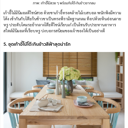
ภาพ: เก้าอี้ไม้สวย ๆ พร้อมกับโต๊ะกินข้าวขากลม
เก้าอี้ไม้มินิมอลดีไซน์สวย ด้วยขาเก้าอี้ทรงคล้ายไม้เบสบอล พนักพิงมีความ
โค้ง เข้ากันกับโต๊ะกินข้าวขาเป็นทรงพีรามิดฐานกลม ท็อปด้วยหินอ่อนลาย
หรู ประดับโคมระย้ากลางโต๊ะดีไซน์เรียบเก๋ เป็นโซนรับประทานอาหาร
สไตล์มินิมอลที่เรียบหรู บ่งบอกรสนิยมของเจ้าของได้เป็นอย่างดี
5. ชุดเก้าอี้ไม้โต๊ะกินข้าวสีฟ้าสุดน่ารัก