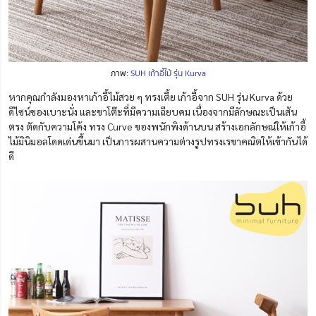
ภาพ:
SUH เก้าอี้ไม้ รุ่น Kurva
หากคุณกำลังมองหาเก้าอี้ไม้สวย ๆ ทรงเตี้ย เก้าอี้จาก SUH รุ่น Kurva ด้วย
ดีไซน์ของเบาะนั่ง และขาโต๊ะที่มีความเฉียบคม เนื่องจากมีลักษณะเป็นเส้น
ตรง ตัดกับความโค้ง ทรง Curve ของพนักพิงด้านบน สร้างเอกลักษณ์ให้เก้าอี้
ไม้มินิมอลโดดเด่นขึ้นมา เป็นการผสานความต่างรูปทรงเรขาคณิตให้เข้ากันได้
ดี