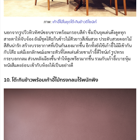
ภาพ:
เก้าอี้ไม้ในชุดโต๊ะกินข้าวดีไซน์เก๋
นอกจากรูปวิวทิวทัศน์ขอบขาวพร้อมกรอบสีดำ ซึ่งเป็นจุดเด่นดึง
ดูด
ทุก
สายตาให้จับจ้อง ยังมีชุดโต๊ะกินข้าวไม้ตัวยาวสีเข้มสวย ประดับสวยดอกไม้
สีสันน่ารัก สร้างบรรยากาศที่เป็นกันเองมากขึ้น อีกทั้งยังใช้เก้าอี้ไม้มีเข้ากัน
กับโต๊ะ แต่มีเอกลักษณ์เฉพาะตัวที่โดดเด่นด้วยขาเก้าอี้ดีไซน์เก๋ รูปทรง
กระบอกกลม ส่วนหลังเฉียงขึ้น ทำให้ดูเพรียวมากขึ้น รวมกับเก้าอี้เบาะหุ้ม
หนังสีแดงอ่อน เข้ากับห้องได้เป็นอย่างดี
10. โต๊ะกินข้าวพร้อมเก้าอี้ไม้ทรงกลมไร้พนักพิง