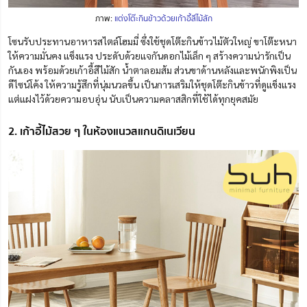
ภาพ:
แต่งโต๊ะกินข้าวด้วยเก้าอี้สีไม้สัก
โซนรับประทานอาหารสไตล์โฮมมี่ ซึ่งใช้ชุดโต๊ะกินข้าวไม้ตัวใหญ่ ขาโต๊ะหนา
ให้ความมั่นคง แข็งแรง ประดับด้วยแจกันดอกไม้เล็ก ๆ สร้างความน่ารักเป็น
กันเอง พร้อมด้วยเก้าอี้สีไม้สัก น้ำตาลอมส้ม ส่วนขาด้านหลังและพนักพิงเป็น
ดีไซน์โค้ง ให้ความรู้สึกที่นุ่มนวลขึ้น เป็นการเสริมให้ชุดโต๊ะกินข้าวที่ดูแข็งแรง
แต่แฝงไว้ด้วยความอบอุ่น นับเป็นความคลาสสิกที่ใช้ได้ทุกยุคสมัย
2. เก้าอี้ไม้สวย ๆ ในห้องแนวสแกนดิเนเวียน