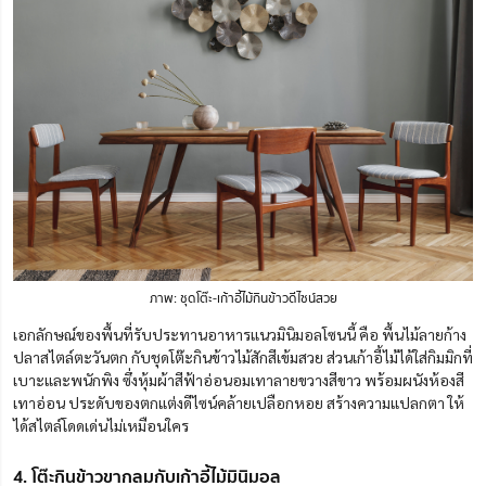
ภาพ: ชุดโต๊ะ-เก้าอี้ไม้กินข้าวดีไซน์สวย
เอกลักษณ์ของพื้นที่รับประทานอาหารแนวมินิมอลโซนนี้ คือ พื้นไม้ลายก้าง
ปลาสไตล์ตะวันตก กับชุดโต๊ะกินข้าวไม้สักสีเข้มสวย ส่วนเก้าอี้ไม้ได้ใส่กิมมิกที่
เบาะและพนักพิง ซึ่งหุ้มผ้าสีฟ้าอ่อนอมเทาลายขวางสีขาว พร้อมผนังห้องสี
เทาอ่อน ประดับของตกแต่งดีไซน์คล้ายเปลือกหอย สร้างความแปลกตา ให้
ได้สไตล์โดดเด่นไม่เหมือนใคร
4. โต๊ะกินข้าวขากลมกับเก้าอี้ไม้มินิมอล