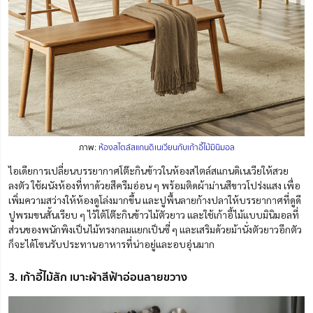
ภาพ:
ห้องสไตล์สแกนดิเนเวียนกับเก้าอี้ไม้มินิมอล
ไอเดียการเปลี่ยนบรรยากาศโต๊ะกินข้าวในห้องสไตล์สแกนดิเนเวียให้สวย
ลงตัว ใช้ผนังห้องที่ทาด้วยสีครีมอ่อน ๆ พร้อมติดผ้าม่านสีขาวโปร่งแสง เพื่อ
เพิ่มความสว่างให้ห้องดูโล่งมากขึ้น และปูพื้นลายก้างปลาให้บรรยากาศที่ดูดี
ปูพรมขนสั้นเรียบ ๆ ไว้ใต้โต๊ะกินข้าวไม้ตัวยาว และใช้เก้าอี้ไม้แบบมินิมอลที่
ส่วนของพนักพิงเป็นไม้ทรงกลมแยกเป็นซี่ ๆ และเสริมด้วยม้านั่งตัวยาวอีกตัว
ก็จะได้โซนรับประทานอาหารที่น่าอยู่และอบอุ่นมาก
3. เก้าอี้ไม้สัก เบาะผ้าสีฟ้าอ่อนลายขวาง