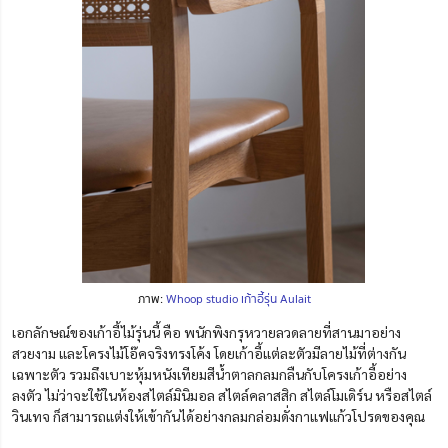
ภาพ:
Whoop studio เก้าอี้รุ่น Aulait
เอกลักษณ์ของเก้าอี้ไม้รุ่นนี้ คือ พนักพิงกรุหวายลวดลายที่สานมาอย่าง
สวยงาม และโครงไม้โอ๊คจริงทรงโค้ง โดยเก้าอี้แต่ละตัวมีลายไม้ที่ต่างกัน
เฉพาะตัว รวมถึงเบาะหุ้มหนังเทียมสีน้ำตาลกลมกลืนกับโครงเก้าอี้อย่าง
ลงตัว ไม่ว่าจะใช้ในห้องสไตล์มินิมอล สไตล์คลาสสิก สไตล์โมเดิร์น หรือสไตล์
วินเทจ ก็สามารถแต่งให้เข้ากันได้อย่างกลมกล่อมดั่งกาแฟแก้วโปรดของคุณ