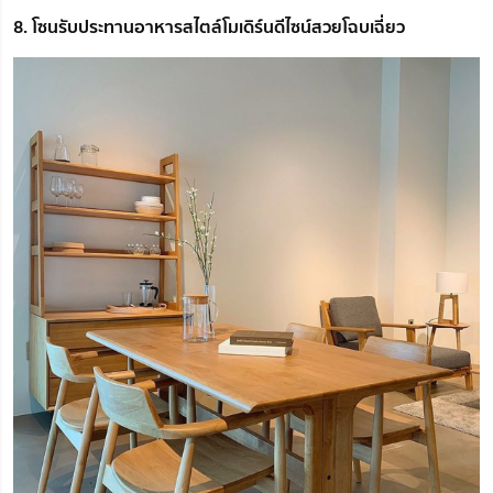
8. โซนรับประทานอาหารสไตล์โมเดิร์นดีไซน์สวยโฉบเฉี่ยว