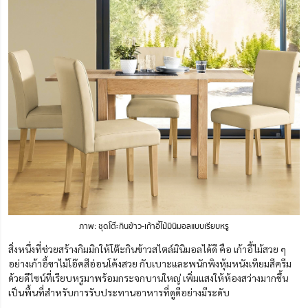
ภาพ: ชุดโต๊ะกินข้าว-เก้า
อี้
ไม้มินิมอลแบบเรียบหรู
สิ่งหนึ่งที่ช่วยสร้างกิมมิกให้โต๊ะกินข้าวสไตล์มินิมอลได้ดี คือ เก้าอี้ไม้สวย ๆ
อย่างเก้าอี้ขาไม้โอ๊คสีอ่อนโค้งสวย กับเบาะและพนักพิงหุ้มหนังเทียมสีครีม
ด้วยดีไซน์ที่เรียบหรูมาพร้อมกระจกบานใหญ่ เพิ่มแสงให้ห้องสว่างมากขึ้น
เป็นพื้นที่สำหรับการรับประทานอาหารที่ดูดีอย่างมีระดับ