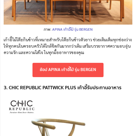
ภาพ:
APINA เก้าอี้ไม้ รุ่น BERGEN
เก้าอี้ไม้โต๊ะกินข้าวที่เหมาะสำหรับโต๊ะกินข้าวตัวยาว ช่วยเติมเต็มทุกช่องว่าง
ให้ทุกคนในครอบครัวได้ใกล้ชิดกันมากกว่าเดิม เสริมบรรยากาศความอบอุ่น
ความรัก และความใ
ส่
ใจ ในทุกมื้ออาหารของคุณ
ช้อป APINA เก้าอี้ไม้ รุ่น BERGEN
3. CHIC REPUBLIC PATTWICK PLUS เก้าอี้รับประทานอาหาร