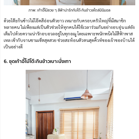
ภาพ: เก้าอี้ไม้สวย ๆ สีฟ้าน่ารักกับโต๊ะกินข้าวสไตล์มินิมอล
ด้วยโต๊ะกินข้าวไม้โอ๊คสีอ่อนตัวยาว เหมาะกับครอบครัวใหญ่ที่มีสมาชิก
หลายคน ไม่เพียงแต่เป็นตัวช่วยให้ทุกคนได้ใช้เวลาร่วมกันอย่างอบอุ่น แต่ยัง
เต็มไปด้วยความน่ารักอบอวลอยู่ในทุกอณู โดยเฉพาะพนักพนิงไม้สีฟ้าพาส
เทล เข้ากับจานชามเซ็ตสุดสวย ช่วยสะท้อนตัวตนสุดคิ้วท์ของเจ้าของบ้านได้
เป็นอย่างดี
6. ชุดเก้าอี้ไม้โต๊ะกินข้าวเบาะนั่งเทา