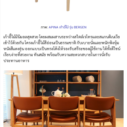
ภาพ:
APINA เก้าอี้ไม้ รุ่น BERGEN
เก้าอี้ไม้มินิมอลสุดสวย โดยผสมผสานระหว่างสไตล์เรโทรและสแกนดิเนเวีย
เข้าไว้ด้วยกัน โครงเก้าอี้ไม้สีอ่อนเป็นธรรมชาติ กับเบาะนั่งและพนักพิงหุ้ม
หนังสีแดงตุ่น ออกแบบเป็นทรงโค้งให้รองรับสรีระของผู้ใช้งาน ได้ทั้งดีไซน์
เรียบง่ายที่สวยงาม ทันสมัย พร้อมกับความสะดวกสบายในการนั่งรับ
ประทานอาหาร