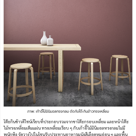
ภาพ: เก้าอี้ไม้มินิมอลทรงกลม ตัดกับโต๊ะกินข้าวทรงเหลี่ยม
โต๊ะกินข้าวดีไซน์เรียบที่ประกอบรวมจากขาโต๊ะกรอบเหลี่ยม และหน้าโต๊ะ
ไม้ทรงเหลี่ยมเต็มแผ่น ทรงเหลี่ยมเรียบ ๆ กับเก้าอี้ไม้มินิมอลทรงกลมไม่มี
พนักพิง จัดวางไปในโซนรับประทานอาหารผนังสีเลือดหมูอ่อน ๆ และพื้น