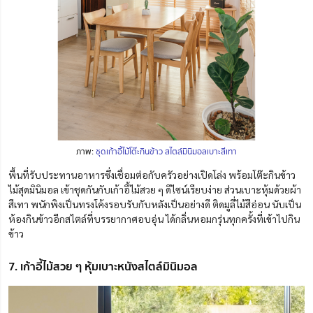
ภาพ:
ชุดเก้าอี้ไม้โต๊ะกินข้าว สไตล์มินิมอลเบาะสีเทา
พื้นที่รับประทานอาหารซึ่งเชื่อมต่อกับครัวอย่างเปิดโล่ง พร้อมโต๊ะกินข้าว
ไม้สุดมินิมอล เข้าชุดกันกับเก้าอี้ไม้สวย ๆ ดีไซน์เรียบง่าย ส่วนเบาะหุ้มด้วยผ้า
สีเทา พนักพิงเป็นทรงโค้งรอบรับกับหลังเป็นอย่างดี ติดมูลี่ไม้สีอ่อน นับเป็น
ห้องกินข้าวอีกสไตล์ที่บรรยากาศอบอุ่น ได้กลิ่นหอมกรุ่นทุกครั้งที่เข้าไปกิน
ข้าว
7. เก้าอี้ไม้สวย ๆ หุ้มเบาะหนังสไตล์มินิมอล