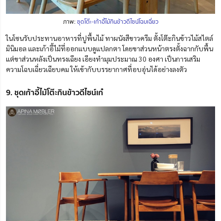
ภาพ:
ชุดโต๊ะ-เก้าอี้ไม้กินข้าวดีไซน์โฉบเฉี่ยว
ในโซนรับประทานอาหารที่ปูพื้นไม้ ทาผนังสีขาวครีม ตั้งโต๊ะกินข้าวไม้สไตล์
มินิมอล และเก้าอี้ไม้ที่ออกแบบดูแปลกตา โดยขาส่วนหน้าตรงตั้งฉากกับพื้น
แต่ขาส่วนหลังเป็นทรงเฉียง เอียงทำมุมประมาณ 30 องศา เป็นการเสริม
ความโฉบเฉี่ยวเฉียบคม ให้เข้ากับบรรยากาศที่อบอุ่นได้อย่างลงตัว
9. ชุดเก้าอี้ไม้โต๊ะกินข้าวดีไซน์เก๋