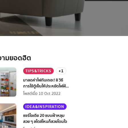
วามยอดฮิต
TIPS&TRICKS
+1
มาลดค่าไฟกันเถอะ! 8 วิธี
การใช้ตู้เย็นให้ประหยัดไฟฟ้า
5.6K
กว่าเดิม
โพสต์เมื่อ 10 Oct 2022
IDEA&INSPIRATION
แชร์ไอเดีย 20 แบบฝ้าหลุม
สวย ๆ สไตล์ไหนก็สวยโดนใจ
3.8K