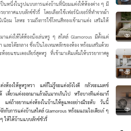
ป็นหนึ่งในรูปแบบการแต่งบ้านที่นิยมแต่งให้ห้องต่าง ๆ มี
ยากาศแบบลักซ์ชัวรี่ โดยเลือกใช้เฟอร์นิเจอร์ที่ทำจากผ้า
มิเนียม โลหะ รวมถึง
การใช้โทนสีทองเข้ามาแต่ง เสริมให้
นำมาแต่งให้ได้ห้องนั่งเล่นหรู ๆ สไตล์ Glamorous มีตั้งแต่
ฟา และโต๊ะกลาง ซึ่งเป็นไอเทมหลักของห้อง พร้อมเสริมด้วย
ะห้อยแชนเดอเลียร์สุดหรู ที่เข้ามาเติมเต็มให้บรรยากาศดู
ห้องให้ดูหรูหรา แต่ก็ไม่รู้จะแต่งยังไงดี กลัวจะแมตช์
ม่ได้ เดี๋ยวแต่งออกมาแล้วมันมากเกินไป หรือบางทีแต่งมาก็
น แต่ถ้าอยากแต่งห้องในบ้านให้ดูแพงอย่างมีระดับ วันนี้
จักกับการแต่งบ้านสไตล์ Glamorous พร้อมแถมไอเดียเก๋ ๆ
ๆ ให้ได้บ้านแบบลักซ์ชัวรี่