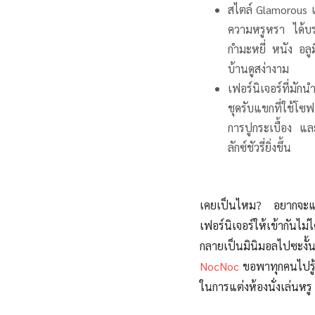
สไตล์ Glamorous เ
ความหรูหรา ได้บรร
กำมะหยี่ หนัง อลู
บ้านดูสง่างาม
เฟอร์นิเจอร์ที่มัก
ชุดรับแขกที่ใช้โซ
การปูกระเบื้อง แล
ลักซ์ชัวรี่ยิ่งขึ้น
เคยเป็นไหม? อยากจะแต่ง
เฟอร์นิเจอร์ให้เข้ากันไ
กลายเป็นมินิมอลไปซะงั้
NocNoc
ขอพาทุกคนไปรู้
ในการแต่งห้องนั่งเล่นหรู 