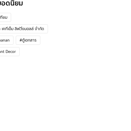
ยอดนิยม
ทียม
 เคทีเอ็ม ลิฟวิ่งมอลล์ จำกัด
hanan
#ตู้เอกสาร
ant Decor