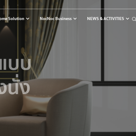
ome Solution
NocNoc Business
NEWS & ACTIVITIES
ยแบบ
นั่ง