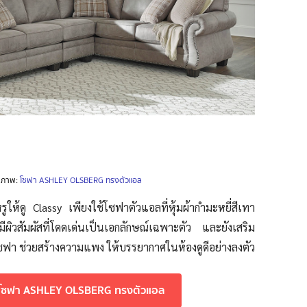
ภาพ:
โซฟา ASHLEY OLSBERG ทรงตัวแอล
หรูให้ดู Classy เพียงใช้โซฟาตัวแอลที่หุ้มผ้ากำมะหยี่สีเทา
ีผิวสัมผัสที่โดดเด่นเป็นเอกลักษณ์เฉพาะตัว และยังเสริม
โซฟา ช่วยสร้างความแพง ให้บรรยากาศในห้องดูดีอย่างลงตัว
ปโซฟา ASHLEY OLSBERG ทรงตัวแอล