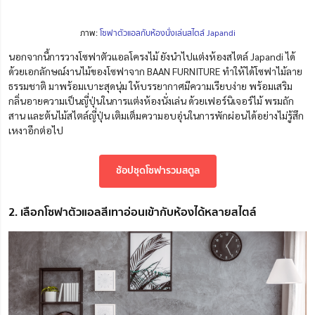
ภาพ:
โซฟาตัวแอลกับห้องนั่งเล่นสไตล์ Japandi
นอกจากนี้การวางโซฟาตัวแอลโครงไม้ ยังนำไปแต่งห้องสไตล์ Japandi ได้
ด้วยเอกลักษณ์งานไม้ของโซฟาจาก BAAN FURNITURE ทำให้ได้โซฟาไม้ลาย
ธรรมชาติ มาพร้อมเบาะสุดนุ่ม
ให้บรรยากาศมีความเรียบง่าย พร้อมเสริม
กลิ่นอายความเป็นญี่ปุ่นในการแต่งห้องนั่งเล่น ด้วยเฟอร์นิเจอร์ไม้ พรมถัก
สาน และต้นไม้สไตล์ญี่ปุ่น เติมเต็มความอบอุ่นใน
การ
พักผ่อนได้อย่างไม่รู้สึก
เหงาอีกต่อไป
ช้อปชุดโซฟารวมสตูล
2. เลือกโซฟาตัวแอลสีเทาอ่อนเข้ากับห้องได้หลายสไตล์