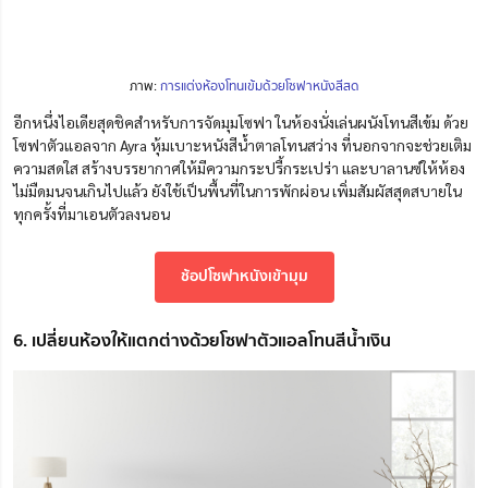
ภาพ:
การแต่งห้องโทนเข้มด้วยโซฟาหนังสีสด
อีกหนึ่งไอเดียสุดชิคสำหรับการจัดมุมโซฟา ในห้องนั่งเล่นผนังโทนสีเข้ม ด้วย
โซฟาตัวแอลจาก Ayra
หุ้มเบาะหนังสีน้ำตาลโทนสว่าง ที่นอกจากจะช่วยเติม
ความสดใส สร้างบรรยากาศให้มีความกระปรี้กระเปร่า และบาลานซ์ให้ห้อง
ไม่มืดมนจนเกินไปแล้ว ยังใช้เป็นพื้นที่ในการพักผ่อน เพิ่มสัมผัสสุดสบายใน
ทุกครั้งที่มาเอนตัวลงนอน
ช้อปโซฟาหนังเข้ามุม
6. เปลี่ยนห้องให้แตกต่างด้วยโซฟาตัวแอลโทนสีน้ำเงิน