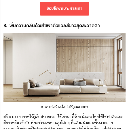
ช้อปโซฟาเบาะผ้าสีเทา
3. เพิ่มความคลีนด้วยโซฟาตัวแอลสีขาวสุดสะอาดตา
ภาพ: แต่งห้องนั่งเล่นให้ดูสะอาดตา
สร้างบรรยากาศให้รู้สึกสบายเวลาได้เข้ามาที่ห้องนั่งเล่น โดยใช้โซฟาตัวแอล
สีขาวครีม เข้ากับ
ห้องกว้างเพดานสูงโล่ง ๆ
ที่แต่งผนังและพื้นลวดลาย
ธรรมชาติ พร้อมเปิดรับแสงสว่างจากภายนอก
ทำให้ห้องมีความโปร่งสบาย