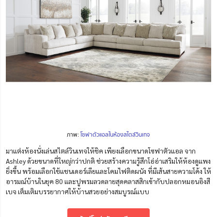
ภาพ:
โซฟาตัวแอลในห้องสไตล์วินเทจ
มาแต่งห้องนั่งเล่นสไตล์วินเทจให้ชิค เพียงเลือกขนาดโซฟาตัวแอล
จาก
Ashley ด้วยขนาดที่ใหญ่กว่าปกติ ช่วยสร้างความรู้สึกโอ่อ่าเสริมให้ห้องดูแพง
ยิ่งขึ้น
พร้อมเลือกใช้แชนเดอร์เลียและโคมไฟติดผนัง ที่มีเส้นสายความโค้ง ให้
อารมณ์บ้านในยุค 80 และปูพรมลวดลายสุดคลาสสิกเข้ากับปลอกหมอนอิงสี
เบจ เต็มเติมบรรยากาศให้บ้านสวยอย่างสมบูรณ์แบบ