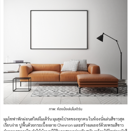
ภาพ: ห้องนั่งเล่นโมเดิร์น
มุมโซฟาพักผ่อนสไตล์โมเดิร์น มุมสุดโปรดของทุกคน ในห้องนั่งเล่นสีขาวสุด
เรียบง่าย ปูพื้นด้วยกระเบื้องลาย Chevron และสร้างเลเยอร์ด้วยพรมสีขาว
ดำลายเรขาคณิต ทำให้บ้านดูมีมิติและสวยอย่างทันสมัย พร้อมใช้โซฟาหนังสี