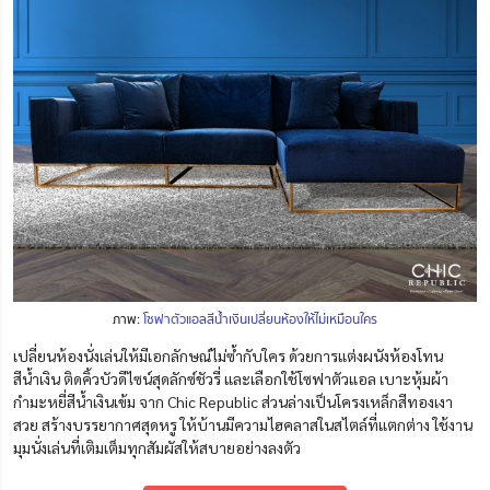
ภาพ:
โซฟาตัวแอลสีน้ำเงินเปลี่ยนห้องให้ไม่เหมือนใคร
เปลี่ยนห้องนั่งเล่นให้มีเอกลักษณ์ไม่ซ้ำกับใคร ด้วยการแต่งผนังห้องโทน
สีน้ำเงิน ติดคิ้วบัวดีไซน์สุดลักซ์ชัวรี่ และเลือกใช้โซฟาตัวแอล เบาะหุ้มผ้า
กำมะหยี่สีน้ำเงินเข้ม
จาก Chic Republic
ส่วนล่างเป็นโครงเหล็ก
สี
ทองเงา
สวย สร้างบรรยากาศสุดหรู ให้บ้านมีความไฮคลาสในสไตล์ที่แตกต่าง ใช้งาน
มุมนั่งเล่นที่เติมเต็มทุกสัมผัส
ให้
สบายอย่างลงตัว