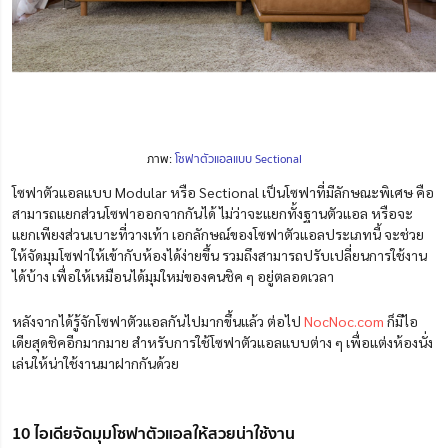
ภาพ:
โซฟาตัวแอลแบบ Sectional
โซฟาตัวแอลแบบ Modular หรือ Sectional เป็นโซฟาที่มีลักษณะพิเศษ คือ
สามารถแยกส่วนโซฟาออกจากกันได้ ไม่ว่าจะแยกทั้งฐานตัวแอล หรือจะ
แยกเพียงส่วนเบาะที่วางเท้า เอกลักษณ์ของโซฟาตัวแอลประเภทนี้ จะช่วย
ให้จัดมุมโซฟาให้เข้ากับห้องได้ง่ายขึ้น รวมถึงสามารถปรับเปลี่ยนการใช้งาน
ได้บ้าง เพื่อให้เหมือนได้มุมใหม่ของคนชิค ๆ อยู่ตลอดเวลา
หลังจากได้รู้จักโซฟาตัวแอลกันไปมากขึ้นแล้ว ต่อไป
NocNoc.com
ก็มีไอ
เดียสุดชิคอีกมากมาย สำหรับการใช้โซฟาตัวแอลแบบต่าง ๆ เพื่อแต่งห้องนั่ง
เล่นให้น่าใช้งานมาฝากกันด้วย
10 ไอเดียจัดมุมโซฟาตัวแอลให้สวยน่าใช้งาน