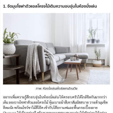
1. จัดมุมโซฟาตัวแอลโครงไม้เติมความอบอุ่นในห้องนั่งเล่น
ภาพ: ห้องนั่งเล่นสไตล์สแกนดิ
เนเวีย
อยากเพิ่มความรู้สึกอบอุ่นในห้องนั่งเล่น ให้ครอบครัวได้ใกล้ชิดกันมากกว่า
เดิม ลองวางโซฟาตัวแอลโครงไม้ หุ้มเบาะผ้าสีเทาสัมผัสสบาย วางเข้ามุมชิด
ติดผนัง พร้อมโชว์ขาไม้สีโอ๊ค เข้ากับโต๊ะกาแฟและพื้นกระเบื้องลาย
Chervon ได้เป็นอย่างดี สร้างบรรยากาศสุดแสนอบอุ่น ให้พักผ่อนได้อย่าง