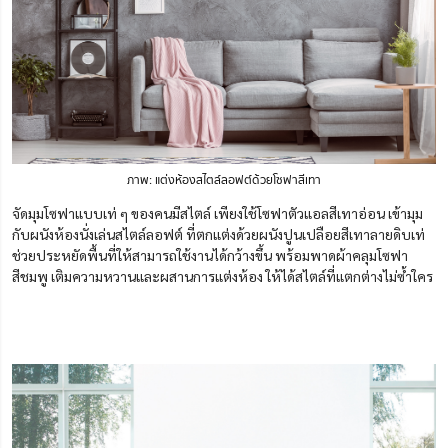
ภาพ: แต่งห้องสไตล์ลอฟต์ด้วยโซฟาสีเทา
จัดมุมโซฟาแบบเท่ ๆ ของคนมีสไตล์ เพียงใช้โซฟาตัวแอลสีเทาอ่อน เข้ามุม
กับผนังห้องนั่งเล่นสไตล์ลอฟต์ ที่ตกแต่งด้วยผนังปูนเปลือยสีเทาลายดิบเท่
ช่วยประหยัดพื้นที่ให้สามารถใช้งานได้กว้างขึ้น พร้อมพาดผ้าคลุมโซฟา
สีชมพู เติมความหวานและผสานการแต่งห้อง ให้ได้สไตล์ที่แตกต่างไม่ซ้ำใคร