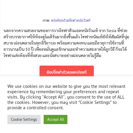
ภาพ:
แต่งห้องด้วยโซฟาหนังวัวแท้
นอกจากความสวยงามของการวางโซฟาตัวแอลหนังวัวแท้
จาก Sesia ที่ช่วย
สร้างบรรยากาศให้ห้องดูโมเดิร์นมากยิ่งขึ้นแล้ว โซฟาหนังแท้ยังให้สัมผัสที่นุ่ม
สบาย ผ่อนคลายในทุกอิริยาบถ พร้อมความคงทน และมีอายุการใช้งานที่
ยาวนานเป็น 10 ปี เพียงหมั่นดูแลรักษาและทำความสะอาดให้ถูกวิธี ก็จะได้
โซฟาแต่งห้องที่ทั้งสวย และนั่งสบายอย่างผ่อนคลายไม่รู้ลืม
ช้อปโซฟาตัวแอลหนังแท้
We use cookies on our website to give you the most relevant
หากใครเริ่มสนใจการจัดมุมโซฟาใหม่ และอยากจะได้โซฟาตัวแอลคุณภาพดี
experience by remembering your preferences and repeat
ที่ถูกใจ เพื่อเอาไปแต่งห้องนั่งเล่นให้สวยอย่างมีสไตล์ สามารถเข้าไปเลือก
visits. By clicking “Accept All”, you consent to the use of ALL
โซฟาได้ที่
NocNoc.com
ซึ่งได้รวบรวมโซฟาตัวแอลหลากหลายดีไซน์ เข้ากับ
the cookies. However, you may visit "Cookie Settings" to
provide a controlled consent.
ห้องนั่งเล่นทุกสไตล์ พร้อมมีโซฟารูปทรงอื่น ๆ อีกมากมายเพื่อให้แต่งบ้านได้
ตรงใจ และนอกจากนี้
NocNoc.com
ยังเป็น
ศูนย์รวมผู้เชี่ยวชาญงานช่าง
ที่
Cookie Settings
Accept All
สามารถตอบโจทย์ทุกความต้องการงานช่าง พร้อมแก้ไขทุกปัญหากวนใจ
เรื่องบ้าน ช่วยเนรมิตทุกมุมบ้านให้กลายเป็นมุมโปรดของทุกคน เพียงเลือก
ใช้บริการช่างมืออาชีพผ่าน
NocNoc.com
ได้ผลงานตรงใจ ไร้ปัญหาการทิ้ง