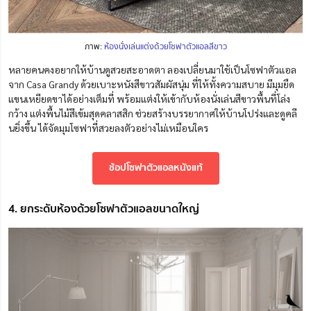
ภาพ:
ห้องนั่งเล่นแต่งด้วยโซฟาตัวแอลสีขาว
หลายคนคงอยากให้บ้านดูสวยสะอาดตา ลองเปลี่ยนมาใช้เป็นโซฟาตัวแอล
จาก Casa Grandy ด้วยเบาะหนังสีขาวสัมผัสนุ่ม
ที่ให้ทั้งความสบาย มีมุมยืด
แขนเหยียดขาได้อย่างเต็มที่ พร้อมแต่งให้เข้ากับ
ห้องนั่งเล่นสีขาวพื้นที่โล่ง
กว้าง
แต่งพื้นไม้สีเข้มสุดคลาสสิก ช่วยสร้างบรรยากาศ
ให้บ้านโปร่งและดูคลี
นยิ่งขึ้น
ได้จัดมุมโซฟาที่สวยลงตัวอย่างไม่เหมือนใคร
ช้อปโซฟาตัวแอลหนังแท้
4. ยกระดับห้องด้วยโซฟาตัวแอลขนาดใหญ่