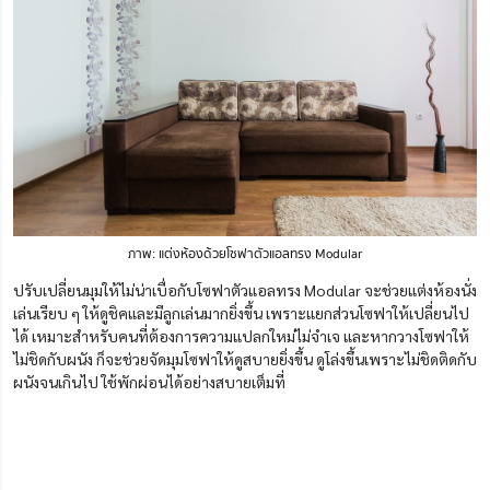
ภาพ: แต่
ง
ห้องด้วยโซฟาตัวแอลทรง Modular
ปรับเปลี่ยนมุมให้ไม่น่าเบื่อกับโซฟาตัวแอลทรง Modular จะช่วยแต่งห้องนั่ง
เล่นเรียบ ๆ ให้ดูชิคและมีลูกเล่นมากยิ่งขึ้น เพราะแยกส่วนโซฟาให้เปลี่ยนไป
ได้ เหมาะสำหรับคนที่ต้อง
การ
ความแปลกใหม่ไม่จำเจ
และหากวางโซฟาให้
ไม่ชิดกับผนัง ก็จะช่วยจัดมุมโซฟาให้ดูสบายยิ่งขึ้น ดูโล่งขึ้นเพราะไม่ชิดติดกับ
ผนังจนเกินไป ใช้พักผ่อนได้อย่างสบายเต็มที่