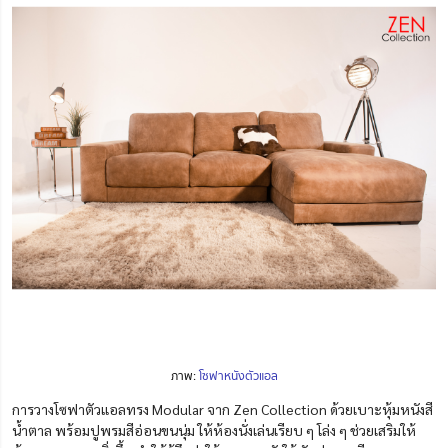
ภาพ:
โซฟาหนังตัวแอล
การวางโซฟาตัวแอลทรง Modular
จาก Zen Collection ด้วยเบาะหุ้มหนังสี
น้ำตาล
พร้อมปูพรมสีอ่อนขนนุ่ม ให้ห้องนั่งเล่นเรียบ ๆ โล่ง ๆ ช่วยเสริมให้