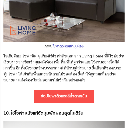
ภาพ:
โซฟาตัวแอลเข้ามุมห้อง
ไอเดียจัดมุมโซฟาชิค ๆ เพียงใช้
โซฟาตัวแอล จาก Living Home ที่ดีไซน์อย่าง
เรียบง่าย
วางชิดเข้ามุมผนังห้อง เพิ่มพื้นที่ให้ดูกว้าง แถมใช้งานอย่างอื่นได้
มากขึ้น อีกทั้งยังช่วยสร้างบรรยากาศให้บ้านดูโล่งสบาย ยิ่งเลือกสีของเบาะ
หุ้มโซฟา ให้เข้ากับพื้นและผนังลายไม้ของห้อง ยิ่งทำให้ดูกลมกลืนอย่าง
สบายตา แต่งห้องนั่งเล่นออกมาได้เข้ากันอย่างลงตัว
ช้อปโซฟาตัวแอลสีน้ำตาลเข้ม
10. ใช้โซฟาหนังแท้จัดมุมพักผ่อนสุดโมเดิร์น