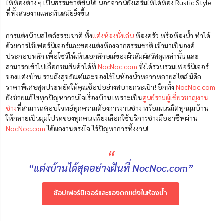
ให้ห้องต่าง ๆ เป็นธรรมชาติขึ้นได้ นอกจากนี้ยังเสริมให้ได้ห้อง Rustic Style
ที่ทั้งสวยงามและทันสมัยยิ่งขึ้น
การแต่งบ้านสไตล์ธรรมชาติ ทั้ง
แต่งห้องนั่งเล่น
ห้องครัว หรือห้องน้ำ ทำได้
ด้วยการใช้เฟอร์นิเจอร์และของแต่งห้องจากธรรมชาติ เข้ามาเป็นองค์
ประกอบหลัก เพื่อโชว์ให้เห็นเอกลักษณ์ของผิวสัมผัสวัสดุเหล่านั้น และ
สามารถเข้าไปเลือกชมสินค้าได้ที่
NocNoc.com
ซึ่งได้รวบรวมเฟอร์นิเจอร์
ของแต่งบ้าน รวมถึงสุขภัณฑ์และของใช้ในห้องน้ำหลากหลายสไตล์ มีดีล
ราคาพิเศษสุดประหยัดให้คุณช้อปอย่างสบายกระเป๋า! อีกทั้ง
NocNoc.com
ยังช่วยแก้ไขทุกปัญหากวนใจเรื่องบ้าน เพราะเป็น
ศูนย์รวมผู้เชี่ยวชาญงาน
ช่าง
ที่สามารถตอบโจทย์ทุกความต้องการงานช่าง พร้อมเนรมิตทุกมุมบ้าน
ให้กลายเป็นมุมโปรดของทุกคน เพียงเลือกใช้บริการช่างมืออาชีพผ่าน
NocNoc.com
ได้ผลงานตรงใจ ไร้ปัญหาการทิ้งงาน!
“
“แต่งบ้านได้สุดอย่างฝันที่ NocNoc.com”
ช้อปเฟอร์นิเจอร์และของตกแต่งในห้องน้ำ