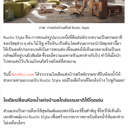
ภาพ: การแต่งบ้านสไตล์ Rustic Style
Rustic Style คือ การตกแต่งรูปแบบหนึ่งที่ดึงเสน่ห์จากความเป็นธรรมชาติ
ของวัสดุต่าง ๆ เช่น ไม้ อิฐ หรือหิน เป็นต้น โดยส่วนมากจะนำวัสดุเหล่านี้มา
ใช้เป็นองค์ประกอบหลักในการตกแต่ง เพื่อแสดงให้เห็นลวดลายอันเป็นเอ
กลัษณ์ที่อยู่บนผิวสัมผัส ซึ่งจะมีความเฉพาะตัวแตกต่างกันไป ทำให้เมื่อนำ
ไปตกแต่งไว้บริเวณไหนก็สร้างสไตล์ที่สวยงาม
วันนี้
NocNoc.com
ได้รวบรวมไอเดียแต่งบ้านสไตล์ธรรมชาติในห้องน้ำให้
สวยงามตามแบบฉบับ Rustic Style จะมีไอเดียไหนที่โดนใจบ้าง ไปดูกันเลย!
ไอเดียเปลี่ยนห้องน้ำแต่งบ้านสไตล์ธรรมชาติให้โดดเด่น
ส่วนแรกเป็นการเลือกใช้สุขภัณฑ์และเฟอร์นิเจอร์ชิ้นสำคัญ ที่โชว์ให้เห็นถึง
เอกลักษณ์แบบ Rustic Style เพื่อสร้างบรรยากาศภายในห้องน้ำให้แตกต่าง
ไม่เหมือนใคร