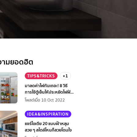
วามยอดฮิต
TIPS&TRICKS
+1
มาลดค่าไฟกันเถอะ! 8 วิธี
การใช้ตู้เย็นให้ประหยัดไฟฟ้า
5.5K
กว่าเดิม
โพสต์เมื่อ 10 Oct 2022
IDEA&INSPIRATION
แชร์ไอเดีย 20 แบบฝ้าหลุม
สวย ๆ สไตล์ไหนก็สวยโดนใจ
3.7K