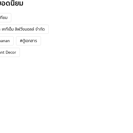
ยอดนิยม
ทียม
 เคทีเอ็ม ลิฟวิ่งมอลล์ จำกัด
hanan
#ตู้เอกสาร
ant Decor