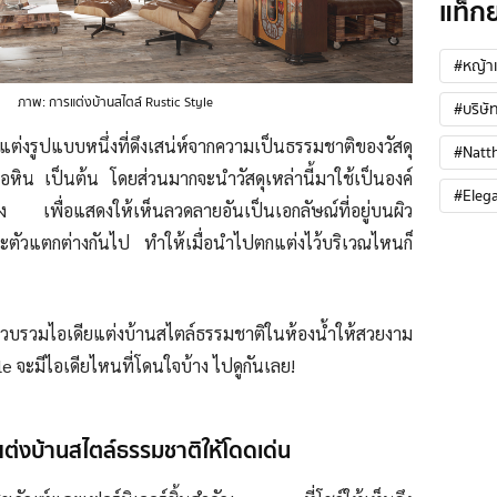
แท็ก
#หญ้าเ
ภาพ: การแต่งบ้านสไตล์ Rustic Style
#บริษัท
ต่งรูปแบบหนึ่งที่ดึงเสน่ห์จากความเป็นธรรมชาติของวัสดุ
#Natt
อหิน เป็นต้น โดยส่วนมากจะนำวัสดุเหล่านี้มาใช้เป็นองค์
#Eleg
 เพื่อแสดงให้เห็นลวดลายอันเป็นเอกลัษณ์ที่อยู่บนผิว
าะตัวแตกต่างกันไป ทำให้เมื่อนำไปตกแต่งไว้บริเวณไหนก็
วบรวมไอเดียแต่งบ้านสไตล์ธรรมชาติในห้องน้ำให้สวยงาม
 จะมีไอเดียไหนที่โดนใจบ้าง ไปดูกันเลย!
ำแต่งบ้านสไตล์ธรรมชาติให้โดดเด่น