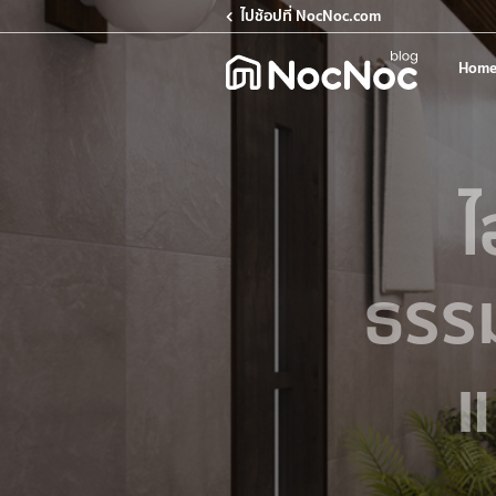
ไปช้อปที่ NocNoc.com
Home
ไ
ธรรม
แ