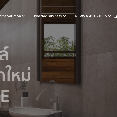
ome Solution
NocNoc Business
NEWS & ACTIVITIES
ล์
ำใหม่
LE