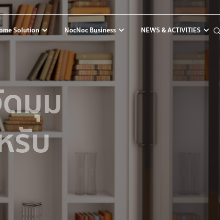
ome Solution
NocNoc Business
NEWS & ACTIVITIES
ัดมุม
หรับ