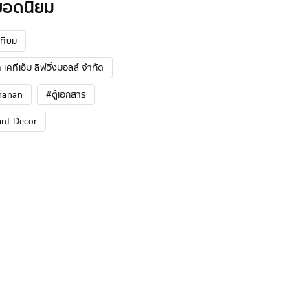
ยอดนิยม
ทียม
 เคทีเอ็ม ลิฟวิ่งมอลล์ จำกัด
hanan
#ตู้เอกสาร
ant Decor