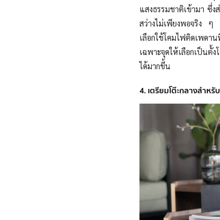
แสงธรรมชาติเข้ามา ซึ่งส
สว่างไม่เพียงพอจริง ๆ 
เลือกใช้โคมไฟติดเพดานท
เฉพาะจุดให้เลือกเป็นตั้
ได้มากขึ้น
4. เตรียมโต๊ะกลางสำหร