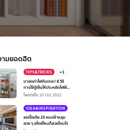
วามยอดฮิต
TIPS&TRICKS
+1
มาลดค่าไฟกันเถอะ! 8 วิธี
การใช้ตู้เย็นให้ประหยัดไฟฟ้า
5.5K
กว่าเดิม
โพสต์เมื่อ 10 Oct 2022
IDEA&INSPIRATION
แชร์ไอเดีย 20 แบบฝ้าหลุม
สวย ๆ สไตล์ไหนก็สวยโดนใจ
3.7K