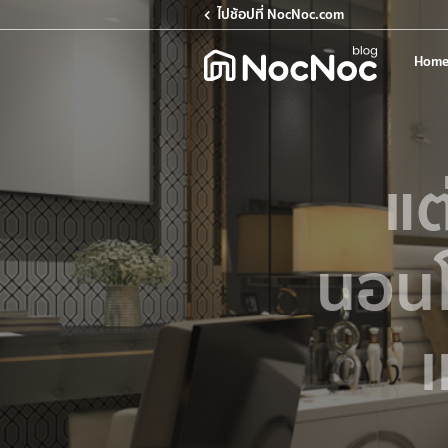
ไปช้อปที่ NocNoc.com
Home
แต
นอนโ
เ