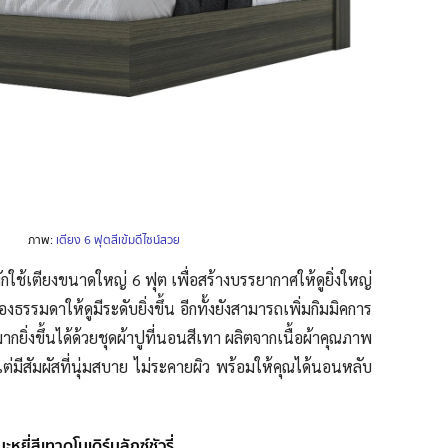
ภาพ:
เตียง 6 ฟุตสีเข้มดีไซน์สวย
ใช้เตียงขนาดใหญ่ 6 ฟุต เพื่อสร้างบรรยากาศให้ดูยิ่งใหญ่
ธรรมดาให้ดูมีระดับยิ่งขึ้น อีกทั้งยังสามารถเพิ่มกิมมิคการ
กยิ่งขึ้นได้ด้วยชุดผ้าปูที่นอนสีเทา
ผลิตจากเนื้อผ้าคุณภาพ
 แต่มีสัมผัสที่นุ่มสบาย ไม่ระคายผิว พร้อมให้คุณได้นอนหลับ
ยี่สีเทาดูโมเดิร์นลักซ์ชัวรี่