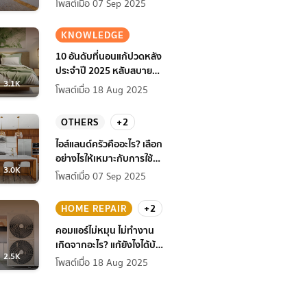
โพสต์เมื่อ 07 Sep 2025
KNOWLEDGE
10 อันดับที่นอนแก้ปวดหลัง
ประจำปี 2025 หลับสบาย
3.1K
สุขภาพดียิ่งกว่าเดิม
โพสต์เมื่อ 18 Aug 2025
OTHERS
+2
ไอส์แลนด์ครัวคืออะไร? เลือก
อย่างไรให้เหมาะกับการใช้
3.0K
งานที่บ้าน
โพสต์เมื่อ 07 Sep 2025
HOME REPAIR
+2
คอมแอร์ไม่หมุน ไม่ทํางาน
เกิดจากอะไร? แก้ยังไงได้บ้าง
2.5K
ก่อนแอร์พัง!
โพสต์เมื่อ 18 Aug 2025