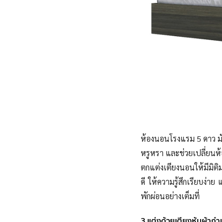
ห้องนอนโรงแรม 5 ดาว มัก
หรูหรา และช่วยเปลี่ยนห้อง
ตกแต่งเตียงนอนให้มีมิติมา
ดี ให้ความรู้สึกเรียบง่าย
พักผ่อนอย่างเต็มที่
3 แต่งด้วยเตียงหุ้มผ้ากำมะห