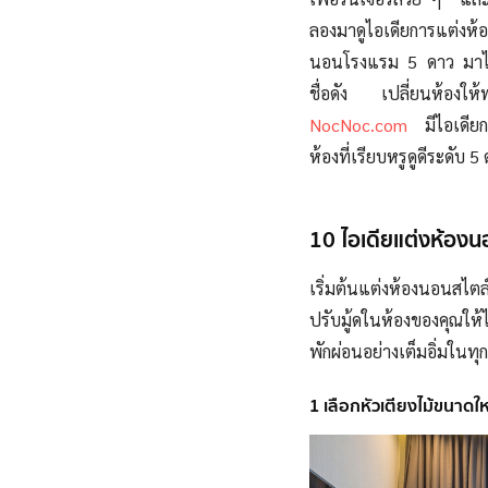
ลองมาดูไอเดียการแต่งห้
นอนโรงแรม 5 ดาว มาไว
ชื่อดัง เปลี่ยนห้องให้
NocNoc.com
มีไอเดียก
ห้องที่เรียบหรูดูดีระดับ 
10 ไอเดียแต่งห้อง
เริ่มต้นแต่งห้องนอนสไตล
ปรับมู้ดในห้องของคุณให
พักผ่อนอย่างเต็มอิ่มในทุก
1 เลือกหัวเตียงไม้ขนาดใ