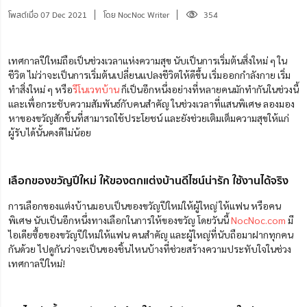
โพสต์เมื่อ 07 Dec 2021
โดย NocNoc Writer
354
เทศกาลปีใหม่ถือเป็นช่วงเวลาแห่งความสุข นับเป็นการเริ่มต้นสิ่งใหม่ ๆ ใน
ชีวิต ไม่ว่าจะเป็นการเริ่มต้นเปลี่ยนแปลงชีวิตให้ดีขึ้น เริ่มออกกำลังกาย เริ่ม
ทำสิ่งใหม่ ๆ หรือ
รีโนเวทบ้าน
ก็เป็นอีกหนึ่งอย่างที่หลายคนมักทำกันในช่วงนี้
และเพื่อกระชับความสัมพันธ์กับคนสำคัญ ในช่วงเวลาที่แสนพิเศษ ลองมอง
หาของขวัญสักชิ้นที่สามารถใช้ประโยชน์ และยังช่วยเติมเต็มความสุขให้แ
ก่
ผู้รับได้นั้นคงดีไม่น้อย
เลือกของขวัญปีใหม่ ให้ของตกแต่งบ้านดีไซน์น่ารัก ใช้งานได้จริง
การเลือกของแต่งบ้านมอบเป็นของขวัญปีใหม่ให้ผู้ใหญ่ ให้แฟน หรือคน
พิเศษ นับเป็นอีกหนึ่งทางเลือกในการให้ของขวัญ โดยวันนี้
NocNoc.com
มี
ไอเดียซื้อของขวัญปีใหม่ให้แฟน คนสำคัญ และผู้ใหญ่ที่นับถือมาฝากทุกคน
กันด้วย ไปดูกันว่าจะ
เป็น
ของชิ้นไหนบ้างที่ช่วยสร้างความประทับใจในช่วง
เทศกาลปีใหม่!