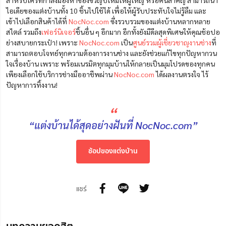
สำหรับใครที่กำลังมองหาของขวัญปีใหม่ให้ผู้ใหญ่ หรือคนสำคัญ สามารถนำ
ไอเดียของแต่งบ้านทั้ง 10 ชิ้นไปใช้ได้ เพื่อให้ผู้รับประทับใจไม่รู้ลืม และ
เข้าไปเลือกสินค้าได้ที่
NocNoc.com
ซึ่งรวบรวมของแต่งบ้านหลากหลาย
สไตล์ รวมถึง
เฟอร์นิเจอร์
ชิ้นอื่น ๆ อีกมาก อีกทั้งยังมีดีลสุดพิเศษให้คุณช้อปอ
ย่างสบายกระเป๋า! เพราะ
NocNoc.com
เป็น
ศูนย์รวมผู้เชี่ยวชาญงานช่าง
ที่
สามารถตอบโจทย์ทุกความต้องการงานช่าง และยังช่วยแก้ไขทุกปัญหากวน
ใจเรื่องบ้าน เพราะ พร้อมเนรมิตทุกมุมบ้านให้กลายเป็นมุมโปรดของทุกคน
เพียงเลือกใช้บริการช่างมืออาชีพผ่าน
NocNoc.com
ได้ผลงานตรงใจ ไร้
ปัญหาการทิ้งงาน!
“
“แต่งบ้านได้สุดอย่างฝันที่ NocNoc.com”
ช้อปของแต่งบ้าน
แชร์