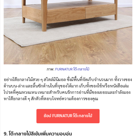
ภาพ:
FURNATUR โต๊ะกลางไม้
อย่างโต๊ะกลางไม้สวย ๆ สไตล์มินิมอล ซึ่งมีพื้นที่จัดเก็บจำนวนมาก ทั้งวางของ
ด้านบน-ล่าง และลิ้นชักด้านในที่จุของได้มาก เก็บทั้งของใช้หรือหนังสือเล่ม
โปรดที่คุณหวงแหน เหมาะสำหรับคนรักการอ่านที่มีของเยอะและกำลังมอง
หาโต๊ะกลางดี ๆ สักตัวที่ตอบโจทย์ความต้องการของคุณ
ช้อป FURNATUR โต๊ะกลางไม้
9. โต๊ะกลางไม้สีเข้มเพิ่มความอบอุ่น