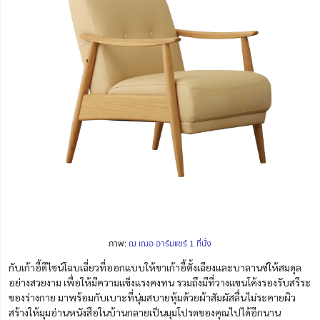
ภาพ:
ฌ เฌอ อาร์มแชร์ 1 ที่นั่ง
กับเก้าอี้ดีไซน์โฉบเฉี่ยวที่ออกแบบให้ขาเก้าอี้ตั้งเฉียงและบาลานซ์ให้สมดุล
อย่างสวยงาม เพื่อให้มีความแข็งแรงคงทน รวมถึงมีที่วางแขนโค้งรองรับสรีระ
ของร่างกาย มาพร้อมกับเบาะที่นุ่มสบายหุ้มด้วยผ้าสัมผัสลื่นไม่ระคายผิว
สร้างให้มุมอ่านหนังสือในบ้านกลายเป็นมุมโปรดของคุณไปได้อีกนาน