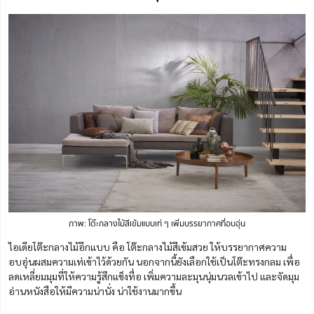
ภาพ: โต๊ะกลางไม้สีเข้มแบบเท่ ๆ เพิ่มบรรยากาศที่อบอุ่น
ไอเดียโต๊ะกลางไม้อีกแบบ คือ โต๊ะกลางไม้สีเข้มสวย ให้บรรยากาศความ
อบอุ่นผสมความเท่เข้าไว้ด้วยกัน นอกจากนี้ยังเลือกใช้เป็นโต๊ะทรงกลม เพื่อ
ลดเหลี่ยมมุมที่ให้ความรู้สึกแข็งทื่อ เพิ่มความละมุนนุ่มนวลเข้าไป และจัดมุม
อ่านหนังสือให้มีความน่านั่ง น่าใช้งานมากขึ้น