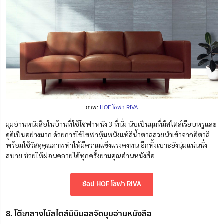
ภาพ:
HOF โซฟา RIVA
มุมอ่านหนังสือในบ้านที่ใช้โซฟาหนัง 3 ที่นั่ง นับเป็นมุมที่มีสไตล์เรียบหรูและ
ดูดีเป็นอย่างมาก ด้วยการใช้โซฟาหุ้มหนังแท้สีน้ำตาลสวยนำเข้าจากอิตาลี
พร้อมใช้วัสดุคุณภาพทำให้มีความแข็งแรงคงทน อีกทั้งเบาะยังนุ่มแน่นนั่ง
สบาย ช่วยให้ผ่อนคลายได้ทุกครั้งยามคุณอ่านหนังสือ
ช้อป HOF โซฟา RIVA
8. โต๊ะกลางไม้สไตล์มินิมอลจัดมุมอ่านหนังสือ