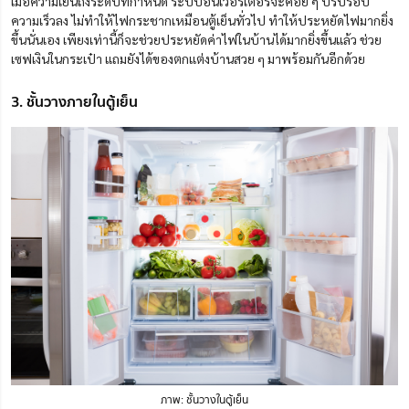
เมื่อความเย็นถึงระดับที่กำหนด ระบบอินเวอร์เตอร์จะค่อย ๆ ปรับรอบ
ความเร็วลง ไม่ทำให้ไฟกระชากเหมือนตู้เย็นทั่วไป ทำให้ประหยัดไฟมากยิ่ง
ขึ้นนั่นเอง เพียงเท่านี้ก็จะช่วยประหยัดค่าไฟในบ้านได้มากยิ่งขึ้นแล้ว ช่วย
เซฟเงินในกระเป๋า แถมยังได้ของตกแต่งบ้านสวย ๆ มาพร้อมกันอีกด้วย
3. ชั้นวางภายในตู้เย็น
ภาพ: ชั้นวางในตู้เย็น