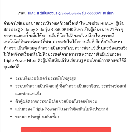
ภาพ:
HITACHI ตู้เย็นสองประตู Side-by-Side รุ่น R-S600PTH0 สีเทา
จ่ายค่าไฟแบบสบายกระเป๋า หมดกังวลเรื่องค่าไฟแพงด้วย HITACHI ตู้เย็น
สองประตู Side-by-Side รุ่น R-S600PTH0 สีเทา เป็นตู้เย็นขนาด 21 คิว จุ
อาหารและเครื่องดื่มได้อย่างเต็มที่ โดยไม่ต้องกลัวเปลืองไฟเพราะมี
เทคโนโลยีอินเวอร์เตอร์ที่ช่วยประหยัดไฟได้อย่างเต็มที่ อีกทั้งยังมีระบบ
ทำความเย็นพัดลมคู่ ทำความเย็นแยกกันระหว่างช่องแช่เย็นและช่องแช่แข็ง
ไม่ต้องกังวลเรื่องกลิ่นไม่พึงประสงค์จากอาหารเพราะภายในมีแผ่นกรอง
Triple Power Filter ตัวตู้มีดีไซน์โมเดิร์น เรียบหรู ตอบโจทย์การตกแต่งได้ดี
คุ
ณสมบัติ
ระบบอินเวอร์เตอร์ ประหยัดไฟสูงสุด
ระบบทำความเย็นพัดลมคู่ ซึ่งทำความเย็นแยกอิสระ ระหว่างช่องแช่
และช่องแช่แข็ง
ตัวตู้ผลิตจากกระจกนิรภัย ช่วยป้องกันรอยขีดข่วน
แผ่นกรอง Triple Power Filter กำจัดกลิ่นไม่พึงประสงค์
ขอบยางประตูป้องกันเชื้อรา