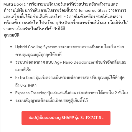
Multi Door มาพร้อมระบบอินเวอร์เตอร์ที่ช่วยประหยัดพลังงาน และ
ทำงานได้เงียบกว่าเดิม ภายในมาพร้อมชั้นวาง Tempered Glass วางอาหาร
และเครื่องดื่มได้อย่างเต็มที่ และไฟ LED ภายในตัวเครื่อง ช่วยให้แสงสว่าง
พร้อมทั้งประหยัดไฟ ไปพร้อม ๆ กัน ตัวเครื่องมาพร้อมสีเงินแบบโมเดิร์น ไม่
ว่าจะวางในครัวสไตล์ไหนก็เข้ากันได้ดี
คุณสมบัติ
Hybrid Cooling System ระบบกระจายความเย็นแบบไฮบริด ช่วย
ควบคุมอุณหภูมิทุกจุดให้คงที่
ระบบฟอกอากาศ แบบ Ag+ Nano Deodorizer ช่วยกำจัดกลิ่นและ
แบคทีเรีย
Extra Cool ปุ่มเร่งความเย็นช่องแช่อาหารสด ปรับอุณหภูมิได้ต่ำสุด
ถึง 0-2 องศา
Express Freezing ปุ่มเร่งแช่แข็งด่วน เร่งแช่อาหารได้ภายใน 2 ชั่วโมง
ระบบสัญญาณเตือนเมื่อเปิดประตูตู้เย็นทิ้งไว้
ช้อปตู้เย็นสองประตู SHARP รุ่น SJ-FX74T-SL