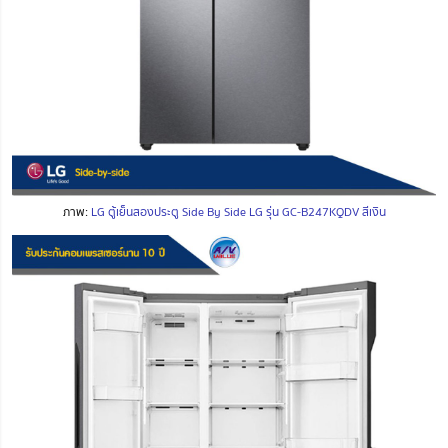
ภาพ:
LG ตู้เย็นสองประตู Side By Side LG รุ่น GC-B247KQDV สีเงิน