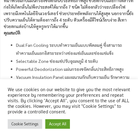
ที่มาพร้อมกับแผ่นกรองขจัดกลิ่นประสิทธิภาพสูง ช่วยดักจับและกำจัดสารที่
ก่อให้เกิดกลิ่นไม่พึงประสงค์ได้มากถึง 7 ชนิด ไม่ต้องกลัวว่าจะเปลืองไฟ
เพราะมีเทคโนโลยีอินเวอร์เตอร์ ช่วยประหยัดพลังงานได้สูงสุด นอกจากนี้ยัง
ปรับความเย็นได้ตามต้องการถึง 4 ระดับ ตัวเครื่องมีดีไซน์เรียบง่าย สีเทา
ช่วยตกแต่งบ้านให้ดูหรูหราได้มากขึ้น
คุณสมบัติ
Dual Fan Cooling ระบบทำความเย็นแบบพัดลมคู่ ซึ่งสามารถ
ทำความเย็นแยกอิสระระหว่างช่องแช่เย็นและช่องแช่แข็ง
Selectable Zone ช่องแช่ปรับอุณหภูมิ 4 ระดับ
Powerful Deodorization แผ่นกรองขจัดกลิ่นประสิทธิภาพสูง
Vacuum Insulation Panel แผงฉนวนกักเก็บความเย็น รักษาความ
เย็นคงที่เพื่อประหยัดพลังงานสูงสุด
We use cookies on our website to give you the most relevant
experience by remembering your preferences and repeat
visits. By clicking “Accept All”, you consent to the use of ALL
ช้อปตู้เย็นสองประตู HITACHI รุ่น R-WB640VF GMG
the cookies. However, you may visit "Cookie Settings" to
provide a controlled consent.
9. Samsung ตู้เย็นสองประตู รุ่น RS64T5F01B4/ST สีเทา
Cookie Settings
Accept All