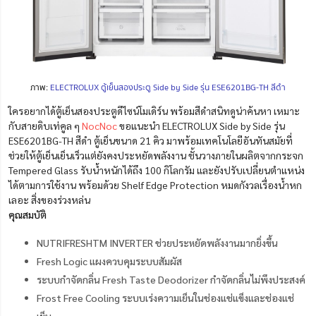
ภาพ:
ELECTROLUX ตู้เย็นสองประตู Side by Side รุ่น ESE6201BG-TH สีดำ
ใครอยากได้ตู้เย็นสองประตูดีไซน์โมเดิร์น พร้อมสีดำสนิทดูน่าค้นหา เหมาะ
กับสายดิบเท่คูล ๆ
NocNoc
ขอแนะนำ ELECTROLUX Side by Side รุ่น
ESE6201BG-TH สีดำ ตู้เย็นขนาด 21 คิว มาพร้อมเทคโนโลยีอันทันสมัยที่
ช่วยให้ตู้เย็นเย็นเร็วแต่ยังคงประหยัดพลังงาน ชั้นวางภายในผลิตจากกระจก
Tempered Glass รับน้ำหนักได้ถึง 100 กิโลกรัม และยังปรับเปลี่ยนตำแหน่ง
ได้ตามการใช้งาน พร้อมด้วย Shelf Edge Protection หมดกังวลเรื่องน้ำหก
เลอะ สิ่งของร่วงหล่น
คุณสมบัติ
NUTRIFRESHTM INVERTER ช่วยประหยัดพลังงานมากยิ่งขึ้น
Fresh Logic แผงควบคุมระบบสัมผัส
ระบบกำจัดกลิ่น Fresh Taste Deodorizer กำจัดกลิ่นไม่พึงประสงค์
Frost Free Cooling ระบบเร่งความเย็นในช่องแช่แข็งและช่องแช่