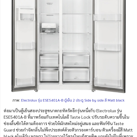
ภาพ:
Electrolux รุ่น ESE5401A-B ตู้เย็น 2 ประตู Side by side สี Matt black
ต่อมาเป็นตู้เย็นสองประตูขนาดกะทัดรัดอีกรุ่นหนึ่งกับ Electrolux รุ่น
ESE5401A-B ที่มาพร้อมกับเทคโนโลยี Taste Lock ปรับระดับความชื้นใน
ช่องลิ้นชักได้ตามต้องการ ช่วยให้ผักสดใหม่อยู่เสมอ และฟังก์ชัน Taste
Guard ช่วยกำจัดกลิ่นไม่พึงประสงค์ด้วยตัวกรองคาร์บอน ตัวเครื่องมีสี Matt
black ดูโมเดิร์น หรูหรา ไม่ว่าจะวางไว้ตรงไหนก็สวยชิค แถมยังไม่กินที่เพราะ