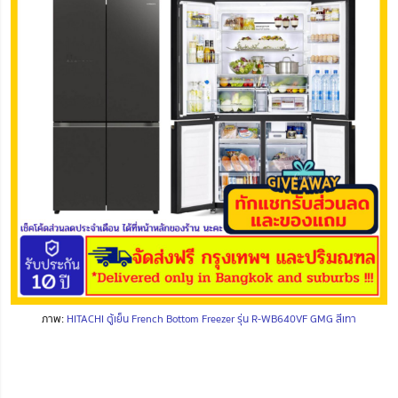
ภาพ:
HITACHI ตู้เย็น French Bottom Freezer รุ่น R-WB640VF GMG สีเทา