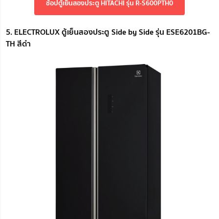
ช้อปตู้เย็นสองประตู HITACHI รุ่น R-S600PTH0
5. ELECTROLUX ตู้เย็นสองประตู Side by Side รุ่น ESE6201BG-
TH สีดำ