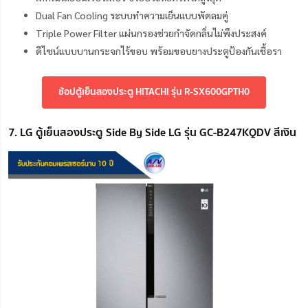
Dual Fan Cooling ระบบทำความเย็นแบบพัดลมคู่
Triple Power Filter แผ่นกรองช่วยกำจัดกลิ่นไม่พึงประสงค์
ดีไซน์แบบบานกระจกไร้ขอบ พร้อมขอบยางประตูป้องกันเชื้อรา
ช้อปตู้เย็นสองประตู HITACHI รุ่น R-SX600GPTH0
7. LG ตู้เย็นสองประตู Side By Side LG รุ่น GC-B247KQDV สีเงิน