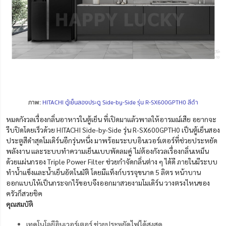
ภาพ:
HITACHI ตู้เย็นสองประตู Side-by-Side รุ่น R-SX600GPTH0 สีดำ
หมดกังวลเรื่องกลิ่นอาหารในตู้เย็น ที่เปิดมาแล้วพาลให้อารมณ์เสีย อยากจะ
รีบปิดโดยเร็วด้วย HITACHI Side-by-Side รุ่น R-SX600GPTH0 เป็นตู้เย็นสอง
ประตูสีดำสุดโมเดิร์นอีกรุ่นหนึ่ง มาพร้อมระบบอินเวอร์เตอร์ที่ช่วยประหยัด
พลังงาน และระบบทำความเย็นแบบพัดลมคู่ ไม่ต้องกังวลเรื่องกลิ่นเหม็น
ด้วยแผ่นกรอง Triple Power Filter ช่วยกำจัดกลิ่นต่าง ๆ ได้ดี ภายในมีระบบ
ทำน้ำแข็งและน้ำเย็นอัตโนมัติ โดยมีแท็งก์บรรจุขนาด 5 ลิตร หน้าบาน
ออกแบบให้เป็นกระจกไร้ขอบจึงออกมาสวยงามโมเดิร์น วางตรงไหนของ
ครัวก็สวยชิค
คุณสมบัติ
เทคโนโลยีอินเวอร์เตอร์ ช่วยประหยัดไฟได้สูงสุด