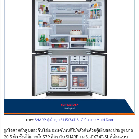
ภาพ:
SHARP ตู้เย็น รุ่น SJ-FX74T-SL สีเงิน แบบ Multi Door
ถูกใจสายกักตุนของกิน ใส่เยอะแค่ไหนก็ไม่กลัวล้นด้วยตู้เย็นสองประตูขนาด
20.5 คิว ซึ่งจุได้มากถึง 579 ลิตร กับ SHARP รุ่น SJ-FX74T-SL สีเงิน แบบ