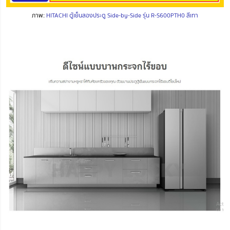
ภาพ:
HITACHI ตู้เย็นสองประตู Side-by-Side รุ่น R-S600PTH0 สีเทา