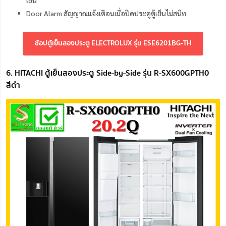
เย็น
Door Alarm สัญญาณแจ้งเตือนเมื่อปิดประตูตู้เย็นไม่สนิท
ช้อปตู้เย็นสองประตู ELECTROLUX รุ่น ESE6201BG-TH
6. HITACHI ตู้เย็นสองประตู Side-by-Side รุ่น R-SX600GPTH0
สีดำ