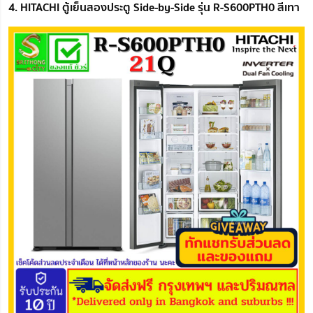
4. HITACHI ตู้เย็นสองประตู Side-by-Side รุ่น R-S600PTH0 สีเทา