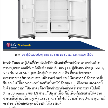
ภาพ:
LG ตู้เย็นสองประตู Side By Side LG รุ่น GC-B247KQDV สีเงิน
ใครกำลังมองหาตู้เย็นที่มีเทคโนโลยีอันทันสมัยที่ช่วยให้อาหารสดใหม่ น่า
ทานอยู่เสมอ แถมใช้งานได้ไม่ต้องกลัวเสีย ลองดู LG ตู้เย็นสองประตู Side By
Side รุ่น GC-B247KQDV เป็นตู้เย็นขนาด 21.6 คิว ที่มาพร้อมระบบ
คอมเพรสเซอร์แนวนอนระบบอินเวอร์เตอร์ ช่วยให้อาหารสดได้ยาวนานยิ่ง
ขึ้น ภายในมีชั้นวางกระจกนิรภัยรับน้ำหนักได้สูงสุด 150 กิโลกรัม นอกจากนี้
ไม่ต้องกลัวว่าถ้ามีปัญหาจะต้องเรียกช่างมาซ่อมทุกครั้ง เพราะเทคโนโลยี
Smart Diagnosis ของ LG ช่วยแก้ปัญหาเบื้องต้น เพียงติดต่อสายให้ความ
ช่วยเหลือด้านบริการลูกค้า และวางสมาร์ทโฟนไว้บนเครื่องอุปกรณ์ อุปกรณ์
จะทำการวินิจฉัยปัญหาเบื้องต้นได้เลยทันที