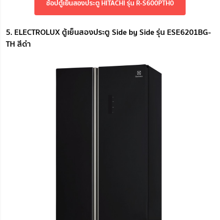
ช้อปตู้เย็นสองประตู HITACHI รุ่น R-S600PTH0
5. ELECTROLUX ตู้เย็นสองประตู Side by Side รุ่น ESE6201BG-
TH สีดำ