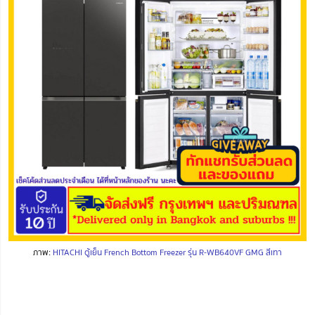
ภาพ:
HITACHI ตู้เย็น French Bottom Freezer รุ่น R-WB640VF GMG สีเทา