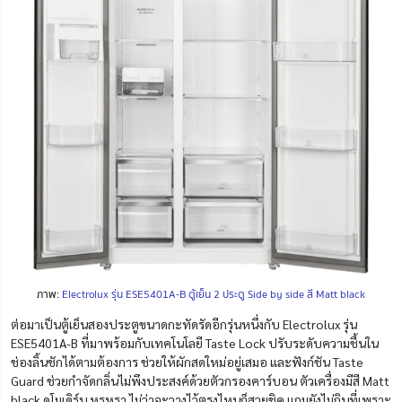
ภาพ:
Electrolux รุ่น ESE5401A-B ตู้เย็น 2 ประตู Side by side สี Matt black
ต่อมาเป็นตู้เย็นสองประตูขนาดกะทัดรัดอีกรุ่นหนึ่งกับ Electrolux รุ่น
ESE5401A-B ที่มาพร้อมกับเทคโนโลยี Taste Lock ปรับระดับความชื้นใน
ช่องลิ้นชักได้ตามต้องการ ช่วยให้ผักสดใหม่อยู่เสมอ และฟังก์ชัน Taste
Guard ช่วยกำจัดกลิ่นไม่พึงประสงค์ด้วยตัวกรองคาร์บอน ตัวเครื่องมีสี Matt
black ดูโมเดิร์น หรูหรา ไม่ว่าจะวางไว้ตรงไหนก็สวยชิค แถมยังไม่กินที่เพราะ