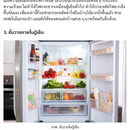
เมื่อความเย็นถึงระดับที่กำหนด ระบบอินเวอร์เตอร์จะค่อย ๆ ปรับรอบ
ความเร็วลง ไม่ทำให้ไฟกระชากเหมือนตู้เย็นทั่วไป ทำให้ประหยัดไฟมากยิ่ง
ขึ้นนั่นเอง เพียงเท่านี้ก็จะช่วยประหยัดค่าไฟในบ้านได้มากยิ่งขึ้นแล้ว ช่วย
เซฟเงินในกระเป๋า แถมยังได้ของตกแต่งบ้านสวย ๆ มาพร้อมกันอีกด้วย
3. ชั้นวางภายในตู้เย็น
ภาพ: ชั้นวางในตู้เย็น