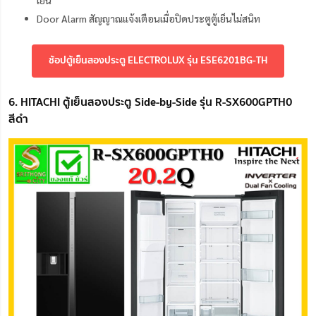
เย็น
Door Alarm สัญญาณแจ้งเตือนเมื่อปิดประตูตู้เย็นไม่สนิท
ช้อปตู้เย็นสองประตู ELECTROLUX รุ่น ESE6201BG-TH
6. HITACHI ตู้เย็นสองประตู Side-by-Side รุ่น R-SX600GPTH0
สีดำ