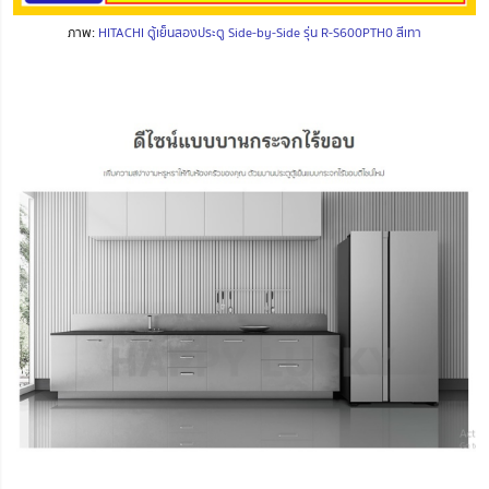
ภาพ:
HITACHI ตู้เย็นสองประตู Side-by-Side รุ่น R-S600PTH0 สีเทา