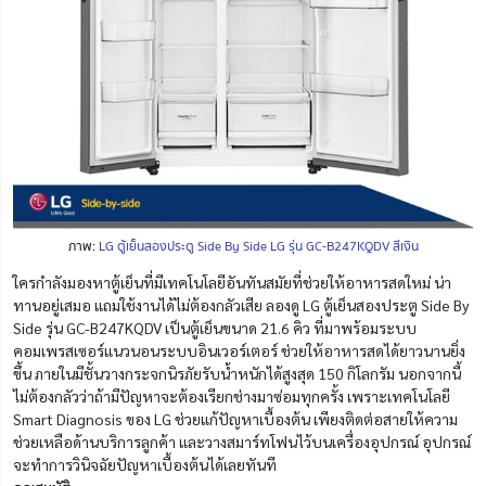
ภาพ:
LG ตู้เย็นสองประตู Side By Side LG รุ่น GC-B247KQDV สีเงิน
ใครกำลังมองหาตู้เย็นที่มีเทคโนโลยีอันทันสมัยที่ช่วยให้อาหารสดใหม่ น่า
ทานอยู่เสมอ แถมใช้งานได้ไม่ต้องกลัวเสีย ลองดู LG ตู้เย็นสองประตู Side By
Side รุ่น GC-B247KQDV เป็นตู้เย็นขนาด 21.6 คิว ที่มาพร้อมระบบ
คอมเพรสเซอร์แนวนอนระบบอินเวอร์เตอร์ ช่วยให้อาหารสดได้ยาวนานยิ่ง
ขึ้น ภายในมีชั้นวางกระจกนิรภัยรับน้ำหนักได้สูงสุด 150 กิโลกรัม นอกจากนี้
ไม่ต้องกลัวว่าถ้ามีปัญหาจะต้องเรียกช่างมาซ่อมทุกครั้ง เพราะเทคโนโลยี
Smart Diagnosis ของ LG ช่วยแก้ปัญหาเบื้องต้น เพียงติดต่อสายให้ความ
ช่วยเหลือด้านบริการลูกค้า และวางสมาร์ทโฟนไว้บนเครื่องอุปกรณ์ อุปกรณ์
จะทำการวินิจฉัยปัญหาเบื้องต้นได้เลยทันที