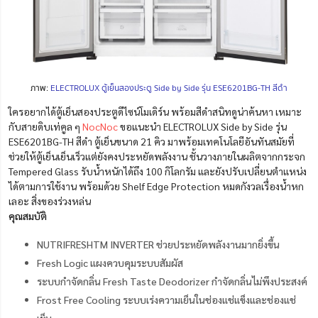
ภาพ:
ELECTROLUX ตู้เย็นสองประตู Side by Side รุ่น ESE6201BG-TH สีดำ
ใครอยากได้ตู้เย็นสองประตูดีไซน์โมเดิร์น พร้อมสีดำสนิทดูน่าค้นหา เหมาะ
กับสายดิบเท่คูล ๆ
NocNoc
ขอแนะนำ ELECTROLUX Side by Side รุ่น
ESE6201BG-TH สีดำ ตู้เย็นขนาด 21 คิว มาพร้อมเทคโนโลยีอันทันสมัยที่
ช่วยให้ตู้เย็นเย็นเร็วแต่ยังคงประหยัดพลังงาน ชั้นวางภายในผลิตจากกระจก
Tempered Glass รับน้ำหนักได้ถึง 100 กิโลกรัม และยังปรับเปลี่ยนตำแหน่ง
ได้ตามการใช้งาน พร้อมด้วย Shelf Edge Protection หมดกังวลเรื่องน้ำหก
เลอะ สิ่งของร่วงหล่น
คุณสมบัติ
NUTRIFRESHTM INVERTER ช่วยประหยัดพลังงานมากยิ่งขึ้น
Fresh Logic แผงควบคุมระบบสัมผัส
ระบบกำจัดกลิ่น Fresh Taste Deodorizer กำจัดกลิ่นไม่พึงประสงค์
Frost Free Cooling ระบบเร่งความเย็นในช่องแช่แข็งและช่องแช่