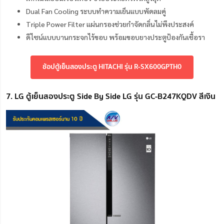
Dual Fan Cooling ระบบทำความเย็นแบบพัดลมคู่
Triple Power Filter แผ่นกรองช่วยกำจัดกลิ่นไม่พึงประสงค์
ดีไซน์แบบบานกระจกไร้ขอบ พร้อมขอบยางประตูป้องกันเชื้อรา
ช้อปตู้เย็นสองประตู HITACHI รุ่น R-SX600GPTH0
7. LG ตู้เย็นสองประตู Side By Side LG รุ่น GC-B247KQDV สีเงิน