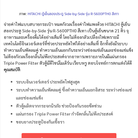
ภาพ:
HITACHI ตู้เย็นสองประตู Side-by-Side รุ่น R-S600PTH0 สีเทา
จ่ายค่าไฟแบบสบายกระเป๋า หมดกังวลเรื่องค่าไฟแพงด้วย HITACHI ตู้เย็น
สองประตู Side-by-Side รุ่น R-S600PTH0 สีเทา เป็นตู้เย็นขนาด 21 คิว จุ
อาหารและเครื่องดื่มได้อย่างเต็มที่ โดยไม่ต้องกลัวเปลืองไฟเพราะมี
เทคโนโลยีอินเวอร์เตอร์ที่ช่วยประหยัดไฟได้อย่างเต็มที่ อีกทั้งยังมีระบบ
ทำความเย็นพัดลมคู่ ทำความเย็นแยกกันระหว่างช่องแช่เย็นและช่องแช่แข็ง
ไม่ต้องกังวลเรื่องกลิ่นไม่พึงประสงค์จากอาหารเพราะภายในมีแผ่นกรอง
Triple Power Filter ตัวตู้มีดีไซน์โมเดิร์น เรียบหรู ตอบโจทย์การตกแต่งได้ดี
คุ
ณสมบัติ
ระบบอินเวอร์เตอร์ ประหยัดไฟสูงสุด
ระบบทำความเย็นพัดลมคู่ ซึ่งทำความเย็นแยกอิสระ ระหว่างช่องแช่
และช่องแช่แข็ง
ตัวตู้ผลิตจากกระจกนิรภัย ช่วยป้องกันรอยขีดข่วน
แผ่นกรอง Triple Power Filter กำจัดกลิ่นไม่พึงประสงค์
ขอบยางประตูป้องกันเชื้อรา