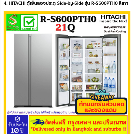
4. HITACHI ตู้เย็นสองประตู Side-by-Side รุ่น R-S600PTH0 สีเทา