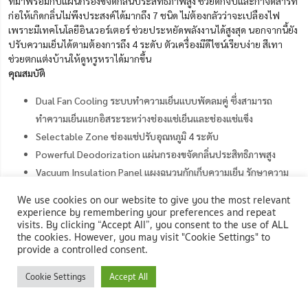
ที่มาพร้อมกับแผ่นกรองขจัดกลิ่นประสิทธิภาพสูง ช่วยดักจับและกำจัดสารที่
ก่อให้เกิดกลิ่นไม่พึงประสงค์ได้มากถึง 7 ชนิด ไม่ต้องกลัวว่าจะเปลืองไฟ
เพราะมีเทคโนโลยีอินเวอร์เตอร์ ช่วยประหยัดพลังงานได้สูงสุด นอกจากนี้ยัง
ปรับความเย็นได้ตามต้องการถึง 4 ระดับ ตัวเครื่องมีดีไซน์เรียบง่าย สีเทา
ช่วยตกแต่งบ้านให้ดูหรูหราได้มากขึ้น
คุณสมบัติ
Dual Fan Cooling ระบบทำความเย็นแบบพัดลมคู่ ซึ่งสามารถ
ทำความเย็นแยกอิสระระหว่างช่องแช่เย็นและช่องแช่แข็ง
Selectable Zone ช่องแช่ปรับอุณหภูมิ 4 ระดับ
Powerful Deodorization แผ่นกรองขจัดกลิ่นประสิทธิภาพสูง
Vacuum Insulation Panel แผงฉนวนกักเก็บความเย็น รักษาความ
เย็นคงที่เพื่อประหยัดพลังงานสูงสุด
We use cookies on our website to give you the most relevant
experience by remembering your preferences and repeat
visits. By clicking “Accept All”, you consent to the use of ALL
ช้อปตู้เย็นสองประตู HITACHI รุ่น R-WB640VF GMG
the cookies. However, you may visit "Cookie Settings" to
provide a controlled consent.
9. Samsung ตู้เย็นสองประตู รุ่น RS64T5F01B4/ST สีเทา
Cookie Settings
Accept All