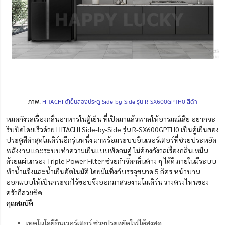
ภาพ:
HITACHI ตู้เย็นสองประตู Side-by-Side รุ่น R-SX600GPTH0 สีดำ
หมดกังวลเรื่องกลิ่นอาหารในตู้เย็น ที่เปิดมาแล้วพาลให้อารมณ์เสีย อยากจะ
รีบปิดโดยเร็วด้วย HITACHI Side-by-Side รุ่น R-SX600GPTH0 เป็นตู้เย็นสอง
ประตูสีดำสุดโมเดิร์นอีกรุ่นหนึ่ง มาพร้อมระบบอินเวอร์เตอร์ที่ช่วยประหยัด
พลังงาน และระบบทำความเย็นแบบพัดลมคู่ ไม่ต้องกังวลเรื่องกลิ่นเหม็น
ด้วยแผ่นกรอง Triple Power Filter ช่วยกำจัดกลิ่นต่าง ๆ ได้ดี ภายในมีระบบ
ทำน้ำแข็งและน้ำเย็นอัตโนมัติ โดยมีแท็งก์บรรจุขนาด 5 ลิตร หน้าบาน
ออกแบบให้เป็นกระจกไร้ขอบจึงออกมาสวยงามโมเดิร์น วางตรงไหนของ
ครัวก็สวยชิค
คุณสมบัติ
เทคโนโลยีอินเวอร์เตอร์ ช่วยประหยัดไฟได้สูงสุด