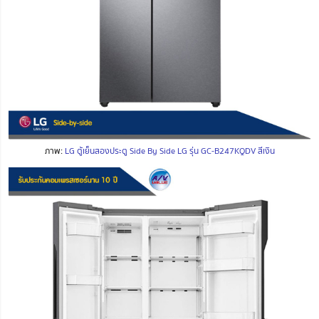
ภาพ:
LG ตู้เย็นสองประตู Side By Side LG รุ่น GC-B247KQDV สีเงิน