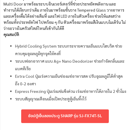
Multi Door มาพร้อมระบบอินเวอร์เตอร์ที่ช่วยประหยัดพลังงาน และ
ทำงานได้เงียบกว่าเดิม ภายในมาพร้อมชั้นวาง Tempered Glass วางอาหาร
และเครื่องดื่มได้อย่างเต็มที่ และไฟ LED ภายในตัวเครื่อง ช่วยให้แสงสว่าง
พร้อมทั้งประหยัดไฟ ไปพร้อม ๆ กัน ตัวเครื่องมาพร้อมสีเงินแบบโมเดิร์น ไม่
ว่าจะวางในครัวสไตล์ไหนก็เข้ากันได้ดี
คุณสมบัติ
Hybrid Cooling System ระบบกระจายความเย็นแบบไฮบริด ช่วย
ควบคุมอุณหภูมิทุกจุดให้คงที่
ระบบฟอกอากาศ แบบ Ag+ Nano Deodorizer ช่วยกำจัดกลิ่นและ
แบคทีเรีย
Extra Cool ปุ่มเร่งความเย็นช่องแช่อาหารสด ปรับอุณหภูมิได้ต่ำสุด
ถึง 0-2 องศา
Express Freezing ปุ่มเร่งแช่แข็งด่วน เร่งแช่อาหารได้ภายใน 2 ชั่วโมง
ระบบสัญญาณเตือนเมื่อเปิดประตูตู้เย็นทิ้งไว้
ช้อปตู้เย็นสองประตู SHARP รุ่น SJ-FX74T-SL