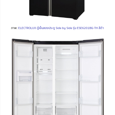
ภาพ:
ELECTROLUX ตู้เย็นสองประตู Side by Side รุ่น ESE6201BG-TH สีดำ