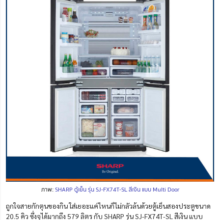
ภาพ:
SHARP ตู้เย็น รุ่น SJ-FX74T-SL สีเงิน แบบ Multi Door
ถูกใจสายกักตุนของกิน ใส่เยอะแค่ไหนก็ไม่กลัวล้นด้วยตู้เย็นสองประตูขนาด
20.5 คิว ซึ่งจุได้มากถึง 579 ลิตร กับ SHARP รุ่น SJ-FX74T-SL สีเงิน แบบ