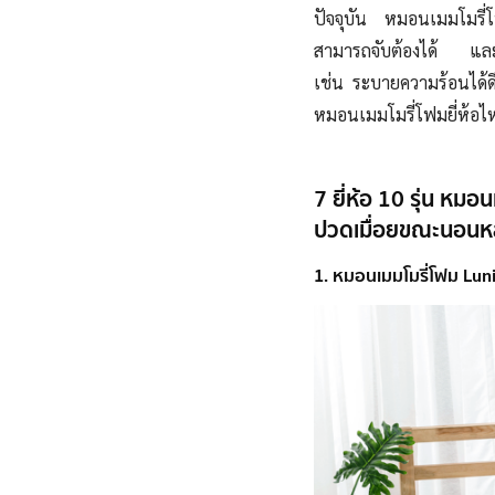
ปัจจุบัน หมอนเมมโมรี่โ
สามารถจับต้องได้ และค
เช่น ระบายความร้อนได้ดี
หมอนเมมโมรี่โฟมยี่ห้อไหน
7 ยี่ห้อ 10 รุ่น หมอ
ปวดเมื่อยขณะนอนห
1. หมอนเมมโมรี่โฟม Luni