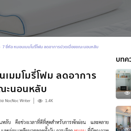
7 ยี่ห้อ หมอนเมมโมรี่โฟม ลดอาการปวดเมื่อยขณะนอนหลับ
บทค
มอนเมมโมรี่โฟม ลดอาการ
ขณะนอนหลับ
ดย NocNoc Writer
1.4K
ลับ คือช่วงเวลาที่ดีที่สุดสำหรับการพักผ่อน และคลาย
า และอ่อนเพลียมาตลอดทั้งวัน การเลือก
หมอน
ที่มีคุณภาพ