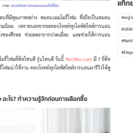
แท็ก
ภาพ:
นอนหลับสบายบนหมอนเมมโมรี่โฟม
อนที่มีคุณภาพอย่าง หมอนเมมโมรี่โฟม ซึ่งถือเป็นหมอน
#หญ้าเ
ับความนิยม เพราะนอกจากจะตอบโจทย์ทุกไลฟ์สไตล์การนอน
#บริษัท
โค้งของศีรษะ ช่วยลดอาการปวดเมื่อย และช่วยให้การนอน
#Natt
#Eleg
ี่โฟมยี่ห้อไหนดี รุ่นไหนดี วันนี้
NocNoc.com
มี 7 ยี่ห้อ
ี่โฟมน่าใช้งาน ตอบโจทย์ทุกไลฟ์สไตล์การนอนมารีวิวให้ดู
 อะไร? ทำความรู้จักก่อนการเลือกซื้อ