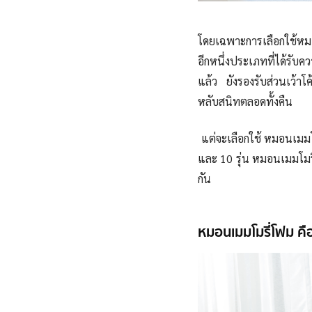
โดยเฉพาะการเลือกใช้หม
อีกหนึ่งประเภทที่ได้ร
แล้ว ยังรองรับส่วนเว้า
หลับสนิทตลอดทั้งคืน
แต่จะเลือกใช้ หมอนเมมโมร
และ 10 รุ่น หมอนเมมโมร
กัน
หมอนเมมโมรี่โฟม คือ