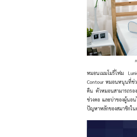
ภ
หมอนเมมโมรี่โฟม Lun
Contour หมอนหนุนที่ช่ว
คืน ตัวหมอนสามารถรอง
ช่วงคอ และบ่าของผู้นอนไ
ปัญหาหลักของสมาชิกในค