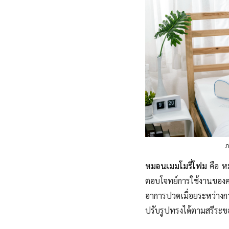
ภ
หมอนเมมโมรี่โฟม
คือ ห
ตอบโจทย์การใช้งานของคน
อาการปวดเมื่อยระหว่าง
ปรับรูปทรงได้ตามสรีระของ