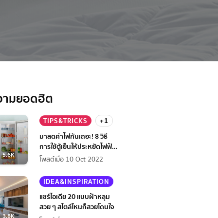
วามยอดฮิต
TIPS&TRICKS
+1
มาลดค่าไฟกันเถอะ! 8 วิธี
การใช้ตู้เย็นให้ประหยัดไฟฟ้า
5.6K
กว่าเดิม
โพสต์เมื่อ 10 Oct 2022
IDEA&INSPIRATION
แชร์ไอเดีย 20 แบบฝ้าหลุม
สวย ๆ สไตล์ไหนก็สวยโดนใจ
3.8K