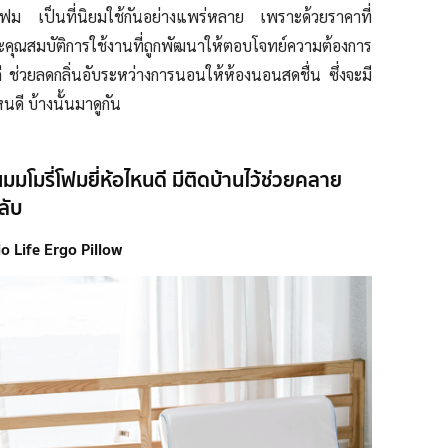
ฟม เป็นที่นิยมใช้กันอย่างแพร่หลาย เพราะด้วยราคาที่
ุณสมบัติการใช้งานที่ถูกพัฒนาให้ตอบโจทย์ความต้องการ
 ช่วยลดกลิ่นอับระหว่างการนอนให้ห้องนอนสดชื่น ซึ่งจะมี
ดี บ้างนั้นมาดูกัน
นเมมโมรี่โฟมยี่ห้อไหนดี มีติดบ้านไว้ช่วยคลาย
ลับ
o Life Ergo Pillow