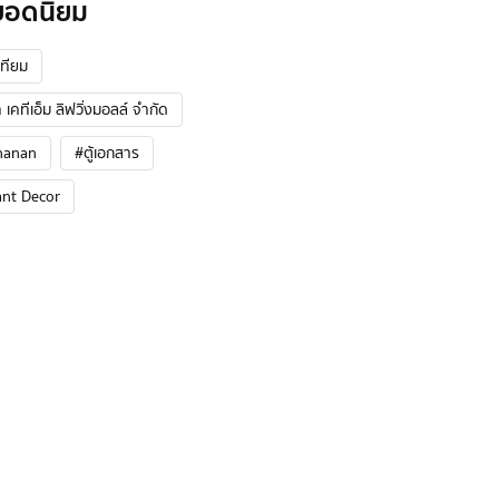
ยอดนิยม
ทียม
 เคทีเอ็ม ลิฟวิ่งมอลล์ จำกัด
hanan
#ตู้เอกสาร
ant Decor