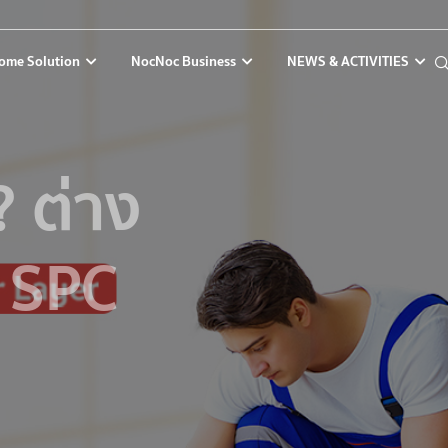
ome Solution
NocNoc Business
NEWS & ACTIVITIES
 ต่าง
 SPC