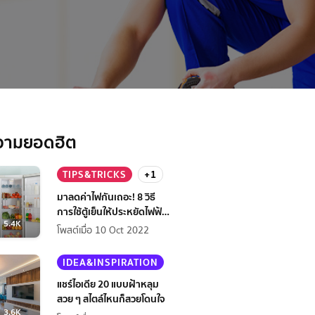
วามยอดฮิต
TIPS&TRICKS
+1
มาลดค่าไฟกันเถอะ! 8 วิธี
การใช้ตู้เย็นให้ประหยัดไฟฟ้า
5.4K
กว่าเดิม
โพสต์เมื่อ 10 Oct 2022
IDEA&INSPIRATION
แชร์ไอเดีย 20 แบบฝ้าหลุม
สวย ๆ สไตล์ไหนก็สวยโดนใจ
3.6K