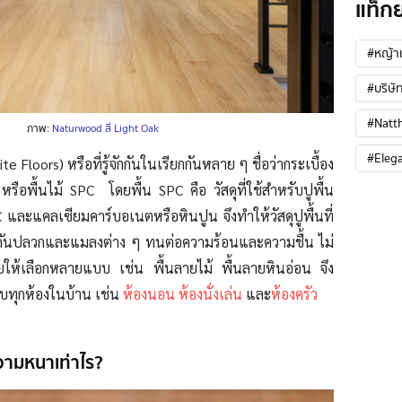
แท็ก
#หญ้าเ
#บริษัท
#Natt
ภาพ:
Naturwood สี Light Oak
#Eleg
 Floors) หรือที่รู้จักกันในเรียกกันหลาย ๆ ชื่อว่ากระเบื้อง
รือพื้นไม้ SPC โดยพื้น SPC คือ วัสดุที่ใช้สำหรับปูพื้น
และแคลเซียมคาร์บอเนตหรือหินปูน จึงทำให้วัสดุปูพื้นที่
กันปลวกและแมลงต่าง ๆ ทนต่อความร้อนและความชื้น ไม่
ายให้เลือกหลายแบบ เช่น พื้นลายไม้ พื้นลายหินอ่อน จึง
ทบทุกห้องในบ้าน เช่น
ห้องนอน
ห้องนั่งเล่น
และ
ห้องครัว
ความหนาเท่าไร?