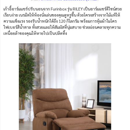
เก้าอี้อาร์มแชร์ปรับนอนจาก Furinbox รุ่น RILEY เป็นอาร์มแชร์ดีไซน์สวย
เรียบง่าย เนรมิตให้ห้องนั่งเล่นของคุณดูหรูขึ้น ด้วยโครงสร้างจากไม้แท้ให้
ความแข็งแรง รองรับน้ำหนักได้ถึง 120 กิโลกรัม พร้อมการหุ้มผ้าไมโคร
ไฟเบอร์สีน้ำตาล ทั้งสวยและให้สัมผัสที่นุ่มสบาย ช่วยผ่อนคลายทุกความ
เหนื่อยล้าของคุณให้หายไปเป็นปลิดทิ้ง