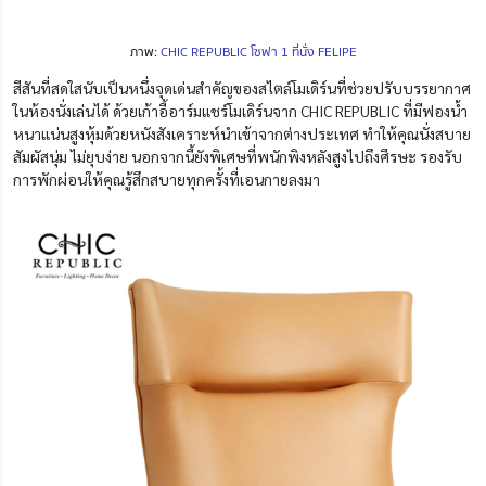
ภาพ:
CHIC REPUBLIC โซฟา 1 ที่นั่ง FELIPE
สีสันที่สดใสนับเป็นหนึ่งจุดเด่นสำคัญของสไตล์โมเดิร์นที่ช่วยปรับบรรยากาศ
ในห้องนั่งเล่นได้ ด้วยเก้าอี้อาร์มแชร์โมเดิร์นจาก CHIC REPUBLIC ที่มีฟองน้ำ
หนาแน่นสูงหุ้มด้วยหนังสังเคราะห์นำเข้าจากต่างประเทศ ทำให้คุณนั่งสบาย
สัมผัสนุ่ม ไม่ยุบง่าย นอกจากนี้ยังพิเศษที่พนักพิงหลังสูงไปถึงศีรษะ รองรับ
การพักผ่อนให้คุณรู้สึกสบายทุกครั้งที่เอนกายลงมา