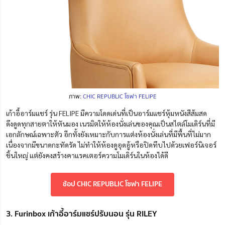
ภาพ:
CHIC REPUBLIC โซฟา FELIPE
เก้าอี้อาร์มแชร์ รุ่น FELIPE มีความโดดเด่นที่เป็นอาร์มแชร์หุ้มหนังสีส้มสด
ดึง
ดูด
ทุกสายตาให้หันมอง เนรมิตให้ห้องนั่งเล่นของคุณเป็นสไตล์โมเดิร์นที่มี
เอกลักษณ์เฉพาะตัว อีกทั้งยังเหมาะกับการแต่งห้องนั่งเล่นที่มีพื้นที่ไม่มาก
เนื่องจากมีขนาดกะทัดรัด ไม่ทำให้ห้องดูอุดอู้หรือปิดทึบไปด้วยเฟอร์นิเจอร์
ชิ้นใหญ่ แต่ยังคงสร้างคาแรคเตอร์ความโมเดิร์นในห้องได้ดี
ช้อป CHIC REPUBLIC โซฟา FELIPE
3. Furinbox เก้าอี้อาร์มแชร์ปรับนอน รุ่น RILEY