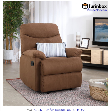
ภาพ:
Furinbox เก้าอี้อาร์มแชร์ปรับนอน รุ่น RILEY