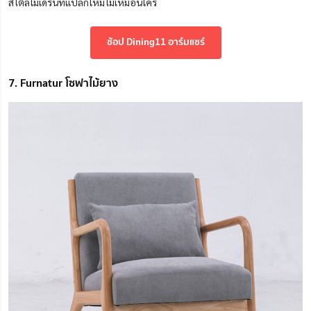
สไตล์โมเดิร์นที่แปลกใหม่ไม่เหมือนใคร
ช้อป Dining11 อาร์มแชร์
7. Furnatur โซฟาไม้ยาง