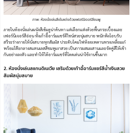
ภาพ: ห้องนั่งเล่นสีเข้มแต่งด้วยเฟอร์นิเจอร์สีชมพู
ภายในห้องนั่งเล่นผนังสีเข้มดูน่าค้นหา แต่เลือกแต่งด้วยพื้นกระเบื้องและ
เฟอร์นิเจอร์สีอ่อน ทั้งเก้าอี้อาร์มแชร์ดีไซน์สวยนุ่มสบาย พนักพิงโอบรับ
สรีระร่างกายให้นั่งสบายทุกสัมผัส ประดับโคมไฟห้อยเพดานทรงเหลี่ยมเก๋
พร้อมโต๊ะกลางสแตนเลสสีชมพูเงาสวย เป็นการผสมผสานและจัดคู่สีให้เข้า
กันอย่างลงตัว และทำให้ได้อาร์มแชร์ที่โดดเด่นน่าใช้งานขึ้นมาก
2. ห้องนั่งเล่นสแกนดิเนเวีย เสริมด้วยเก้าอี้อาร์มแชร์สีน้ำเงินสวย
สัมผัสนุ่มสบาย