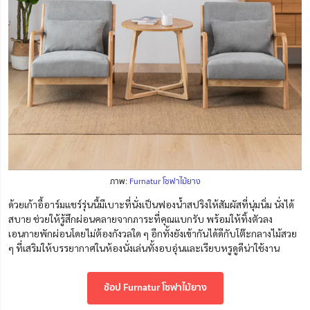
ภาพ:
Furnatur โซฟาไม้ยาง
ด้วยเก้าอี้อาร์มแชร์รุ่นนี้มีเบาะที่นั่งเป็นฟองน้ำสปริงให้สัมผัสที่นุ่มนิ่ม นั่งได้
สบาย ช่วยให้รู้สึกผ่อนคลายจากภาระที่คุณแบกรับ พร้อมให้ทิ้งตัวลง
เอนกายพักผ่อนโดยไม่ต้องกังวลใด ๆ อีกทั้งยังเข้ากันได้ดีกับโต๊ะกลางไม้สวย
ๆ ที่เสริมให้บรรยากาศในห้องนั่งเล่นทั้งอบอุ่นและเรียบหรูดูดีน่าใช้งาน
ช้อป Furnatur โซฟาไม้ยาง