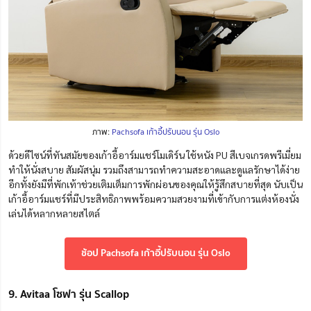
ภาพ:
Pachsofa เก้าอี้ปรับนอน รุ่น Oslo
ด้วยดีไซน์ที่ทันสมัยของเก้าอี้อาร์มแชร์โมเดิร์น ใช้หนัง PU สีเบจเกรดพรีเมี่ยม
ทำให้นั่งสบาย สัมผัสนุ่ม รวมถึงสามารถทำความสะอาดและดูแลรักษาได้ง่าย
อีกทั้งยังมีที่พักเท้าช่วยเติมเต็มการพักผ่อนของคุณให้รู้สึกสบายที่สุด นับเป็น
เก้าอี้อาร์มแชร์ที่มีประสิทธิภาพพร้อมความสวยงามที่เข้ากับการแต่งห้องนั่ง
เล่นได้หลากหลายสไตล์
ช้อป Pachsofa เก้าอี้ปรับนอน รุ่น Oslo
9. Avitaa โซฟา รุ่น Scallop