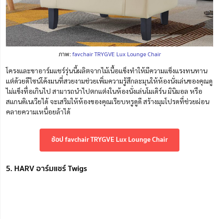
ภาพ:
favchair TRYGVE Lux Lounge Chair
โครงและขาอาร์มแชร์รุ่นนี้ผลิตจากไม้เนื้อแข็งทำให้มีความแข็งแรงทนทาน
แต่ด้วยดีไซน์โค้งมนที่สวยงามช่วยเพิ่มความรู้สึกละมุนให้ห้องนั่งเล่นของคุณดู
ไม่แข็งทื่อเกินไป สามารถนำไปตกแต่งในห้องนั่งเล่นโมเดิร์น มินิมอล หรือ
สแกนดิเนเวียได้ จะเสริมให้ห้องของคุณเรียบหรูดูดี สร้างมุมโปรดที่ช่วยผ่อน
คลายความเหนื่อยล้าได้
ช้อป favchair TRYGVE Lux Lounge Chair
5. HARV อาร์มแชร์ Twigs