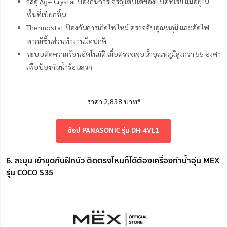
วัสดุ Ag+ Crystal ป้องกันการเจริญเติบโตของแบคทีเรีย แม้อยู่ใน
พื้นที่เปียกชื้น
Thermostat ป้องกันการเกิดไฟไหม้ ตรวจจับอุณหภูมิ และตัดไฟ
หากมีชิ้นส่วนทำงานผิดปกติ
ระบบตัดความร้อนอัตโนมัติ เมื่อตรวจเจอน้ำอุณหภูมิสูงกว่า 55 องศา
เพื่อป้องกันน้ำร้อนลวก
ราคา 2,838 บาท*
ช้อป PANASONIC รุ่น DH-4VL1
6. ละมุน เข้าชุดกับฝักบัว ติดตรงไหนก็ได้ต้องเครื่องทำน้ำอุ่น MEX
รุ่น COCO S35