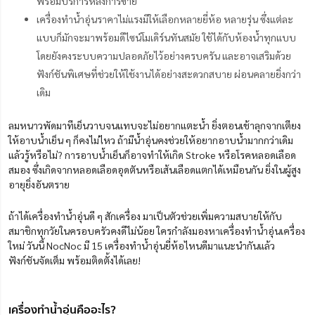
พร้อมบริการหลังการขาย
เครื่องทำน้ำอุ่นราคาไม่แรงมีให้เลือกหลายยี่ห้อ หลายรุ่น ซึ่งแต่ละ
แบบก็มักจะมาพร้อมดีไซน์โมเดิร์นทันสมัย ใช้ได้กับห้องน้ำทุกแบบ
โดยยังคงระบบความปลอดภัยไว้อย่างครบครัน และอาจเสริมด้วย
ฟังก์ชันพิเศษที่ช่วยให้ใช้งานได้อย่างสะดวกสบาย ผ่อนคลายยิ่งกว่า
เดิม
ลมหนาวพัดมาทีเย็นวาบจนแทบจะไม่อยากแตะน้ำ ยิ่งตอนเช้าลุกจากเตียง
ให้อาบน้ำเย็น ๆ ก็คงไม่ไหว ถ้ามีน้ำอุ่นคงช่วยให้อยากอาบน้ำมากกว่าเดิม
แล้วรู้หรือไม่? การอาบน้ำเย็นก็อาจทำให้เกิด Stroke หรือโรคหลอดเลือด
สมอง ซึ่งเกิดจากหลอดเลือดอุดตันหรือเส้นเลือดแตกได้เหมือนกัน ยิ่งในผู้สูง
อายุยิ่งอันตราย
ถ้าได้เครื่องทำน้ำอุ่นดี ๆ สักเครื่อง มาเป็นตัวช่วยเพิ่มความสบายให้กับ
สมาชิกทุกวัยในครอบครัวคงดีไม่น้อย ใครกำลังมองหาเครื่องทำน้ำอุ่นเครื่อง
ใหม่ วันนี้ NocNoc มี 15 เครื่องทําน้ำอุ่นยี่ห้อไหนดีมาแนะนำกันแล้ว
ฟังก์ชันจัดเต็ม พร้อมติดตั้งได้เลย!
เครื่องทำน้ำอุ่นคืออะไร?