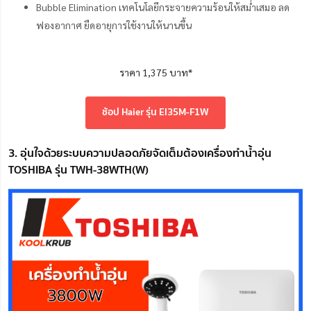
Bubble Elimination เทคโนโลยีกระจายความร้อนให้สม่ำเสมอ ลด
ฟองอากาศ ยืดอายุการใช้งานให้นานขึ้น
ราคา 1,375 บาท*
ช้อป Haier รุ่น EI35M-F1W
3. อุ่นใจด้วยระบบความปลอดภัยจัดเต็มต้องเครื่องทำน้ำอุ่น
TOSHIBA รุ่น TWH-38WTH(W)