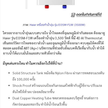
ภาพ:
Haier เครื่องทำน้ำอุ่น รุ่น EI35M-F1W (3500W)
ใครอยากอาบน้ำอุ่นแบบสบายใจ น้ำไหลคงที่อุณหภูมิเท่ากันตลอด ต้องมาดู
Haier รุ่น EI35M-F1W เครื่องทำน้ำอุ่น 3,500 วัตต์ ที่มี 4D AI Thermostat
เซ็นเซอร์วัดการไหลของวาล์วน้ำ และอุณหภูมิน้ำที่ออกมา ควบคุมให้คงที่ได้
ตลอด และยังมี ABT (Ag+) นวัตกรรมที่ช่วยยับยั้งแบคทีเรียที่มากับน้ำ ทำให้
อาบน้ำได้แบบมั่นใจและสบายตัวยิ่งกว่าเดิม
มีจุดเด่นตรงไหน ทำไมควรเลือกไปใช้ที่บ้าน?
Solid Structure Tank หม้อต้ม Nylon Fibre ผ่านการทดสอบแรงดัน
ถึง 100,000 ครั้ง
Shock Proof สร้างฉนวนป้องกันกระแสไฟฟ้ากับผู้ใช้งาน ปรับแรง
ดันไฟให้ต่ำลง ปลอดภัยมากขึ้น
Dual Copper Heating Tube ขดลวดทองแดงบริสุทธิ์ ทนต่อการ
กัดกร่อนและตะกรัน ทำให้น้ำร้อนเร็วขึ้น