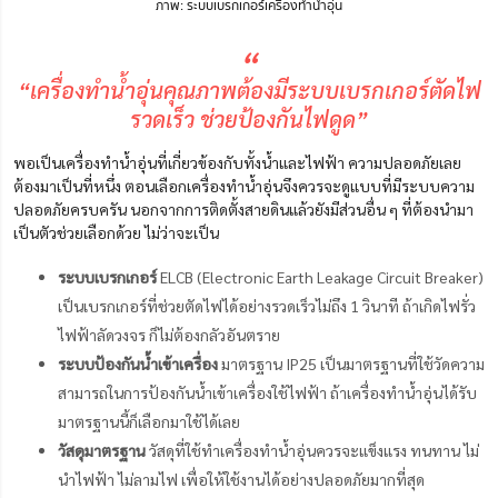
ภาพ: ระบบเบรกเกอร์เครื่องทำน้ำอุ่น
“
“เครื่องทำน้ำอุ่นคุณภาพต้องมีระบบเบรกเกอร์ตัดไฟ
รวดเร็ว ช่วยป้องกันไฟดูด”
พอเป็นเครื่องทำน้ำอุ่นที่เกี่ยวข้องกับทั้งน้ำและไฟฟ้า ความปลอดภัยเลย
ต้องมาเป็นที่หนึ่ง ตอนเลือกเครื่องทำน้ำอุ่นจึงควรจะดูแบบที่มีระบบความ
ปลอดภัยครบครัน นอกจากการติดตั้งสายดินแล้วยังมีส่วนอื่น ๆ ที่ต้องนำมา
เป็นตัวช่วยเลือกด้วย ไม่ว่าจะเป็น
ระบบเบรกเกอร์
ELCB (Electronic Earth Leakage Circuit Breaker)
เป็นเบรกเกอร์ที่ช่วยตัดไฟได้อย่างรวดเร็วไม่ถึง 1 วินาที ถ้าเกิดไฟรั่ว
ไฟฟ้าลัดวงจร ก็ไม่ต้องกลัวอันตราย
ระบบป้องกันน้ำเข้าเครื่อง
มาตรฐาน IP25 เป็นมาตรฐานที่ใช้วัดความ
สามารถในการป้องกันน้ำเข้าเครื่องใช้ไฟฟ้า ถ้าเครื่องทำน้ำอุ่นได้รับ
มาตรฐานนี้ก็เลือกมาใช้ได้เลย
วัสดุมาตรฐาน
วัสดุที่ใช้ทำเครื่องทำน้ำอุ่นควรจะแข็งแรง ทนทาน ไม่
นำไฟฟ้า ไม่ลามไฟ เพื่อให้ใช้งานได้อย่างปลอดภัยมากที่สุด