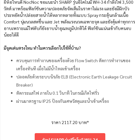
ยี่ห้อไหนดี NocNoc ขอแนะนำ SHARP รุ่นอีโคโนมี WH-34 กำลังไฟ 3,500
วัตต์ มาพร้อมฟังก์ชันความปลอดภัยจัดเต็มในราคาไม่แรง และยังมีฝักบัว
ประหยัดน้ำปล่อยสายน้ำได้หลากหลายทั้งแบบ Spray กระตุ้นกล้ามเนื้อ
Comfort นุ่มนวลสดชื่น และ Jet พลังแรงนวดเฉพาะจุด และยังคุ้มค่าทุกการ
อาบเพราะแม้ไฟดับก็ยังอาบน้ำอุณหภูมิปกติได้ ฟังก์ชันแน่นเข้ากับคนงบ
น้อยได้ดี
มีจุดเด่นตรงไหน ทำไมควรเลือกไปใช้ที่บ้าน?
ควบคุมการทำงานของเครื่องด้วย Flow Switch ตัดการทำงานของ
เครื่องทันที เมื่อไม่มีน้ำไหลเข้าเครื่อง
ปลอดภัยด้วยระบบนิรภัย ELB (Electronic Earth Leakage Circuit
Breaker)
ตัดกระแสไฟ ภายใน 0.1 วินาที ในกรณีเกิดไฟรั่ว
ผ่านมาตรฐาน IP25 ป้องกันเศษวัสดุและน้ำเข้าเครื่อง
ราคา 2117.20 บาท*
ช้อป SHARP รุ่นอีโคโนมี WH-34