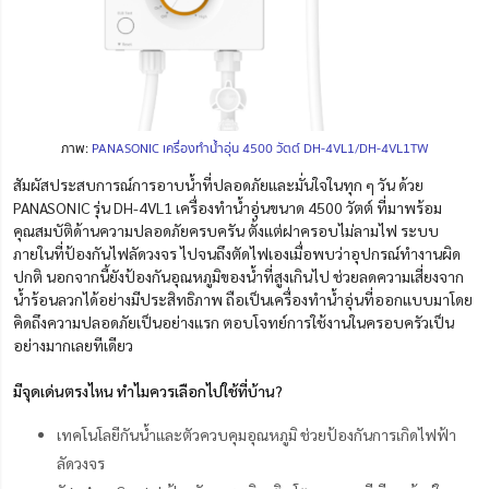
ภาพ:
PANASONIC เครื่องทำน้ำอุ่น 4500 วัตต์ DH-4VL1/DH-4VL1TW
สัมผัสประสบการณ์การอาบน้ำที่ปลอดภัยและมั่นใจในทุก ๆ วัน ด้วย
PANASONIC รุ่น DH-4VL1 เครื่องทำน้ำอุ่นขนาด 4500 วัตต์ ที่มาพร้อม
คุณสมบัติด้านความปลอดภัยครบครัน ตั้งแต่ฝาครอบไม่ลามไฟ ระบบ
ภายในที่ป้องกันไฟลัดวงจร ไปจนถึงตัดไฟเองเมื่อพบว่าอุปกรณ์ทำงานผิด
ปกติ นอกจากนี้ยังป้องกันอุณหภูมิของน้ำที่สูงเกินไป ช่วยลดความเสี่ยงจาก
น้ำร้อนลวกได้อย่างมีประสิทธิภาพ ถือเป็นเครื่องทำน้ำอุ่นที่ออกแบบมาโดย
คิดถึงความปลอดภัยเป็นอย่างแรก ตอบโจทย์การใช้งานในครอบครัวเป็น
อย่างมากเลยทีเดียว
มีจุดเด่นตรงไหน ทำไมควรเลือกไปใช้ที่บ้าน?
เทคโนโลยีกันน้ำและตัวควบคุมอุณหภูมิ ช่วยป้องกันการเกิดไฟฟ้า
ลัดวงจร