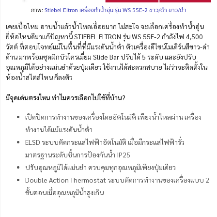
ภาพ:
Stiebel Eltron เครื่องทำน้ำอุ่น รุ่น WS 55E-2 ขาว/ดำ ขาว/ดำ
เคยเบื่อไหม อาบน้ำแล้วน้ำไหลเอื่อยมาก ไม่สะใจ จะเลือกเครื่องทําน้ำอุ่น
ยี่ห้อไหนดีมาแก้ปัญหานี้ STIEBEL ELTRON รุ่น WS 55E-2 กำลังไฟ 4,500
วัตต์
ที่ตอบโจทย์แม้ในพื้นที่ที่มีแรงดันน้ำต่ำ
ตัวเครื่องดีไซน์โมเดิร์นสีขาว-ดำ
ด้าน มาพร้อมชุดฝักบัวโครเมี่ยม Slide Bar ปรับได้ 5 ระดับ และยังปรับ
อุณหภูมิได้อย่างแม่นยำด้วยปุ่มเดียว ใช้งานได้สะดวกสบาย
ไม่ว่าจะติดตั้งใน
ห้องน้ำสไตล์ไหน ก็ลงตัว
มีจุดเด่นตรงไหน ทำไมควรเลือกไปใช้ที่บ้าน?
เปิดปิดการทำงานของเครื่องโดยอัตโนมัติ เพียงน้ำไหลผ่าน เครื่อง
ทำงานได้แม้แรงดันน้ำต่ำ
ELSD ระบบตัดกระแสไฟฟ้าอัตโนมัติ เมื่อมีกระแสไฟฟ้ารั่ว
มาตรฐานระดับชั้นการป้องกันน้ำ IP25
ปรับอุณหภูมิได้แม่นยำ ควบคุมทุกอุณหภูมิเพียงปุ่มเดียว
Double Action Thermostat ระบบตัดการทำงานของเครื่องแบบ 2
ขั้นตอนเมื่ออุณหภูมิน้ำสูงเกิน