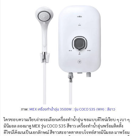
ภาพ:
MEX เครื่องทำน้ำอุ่น 3500W : รุ่น COCO S35 (WH) : สีขาว
ใครชอบความเรียบง่ายจะเลือกเครื่องทําน้ำอุ่น ขอแบบดีไซน์เรียบ ๆ เบา ๆ
มินิมอล ลองมาดู MEX รุ่น COCO S35 สีขาว เครื่องทำน้ำอุ่นพร้อมติดตั้ง
ดีไซน์โค้งมนเป็นเอกลักษณ์ สีขาวสะอาดตาตอบโจทย์สายมินิมอล มาพร้อม