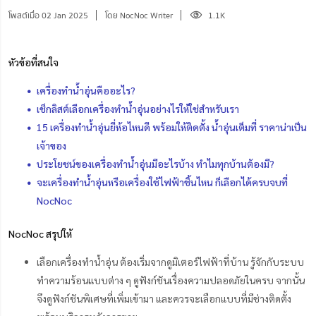
โพสต์เมื่อ 02 Jan 2025
โดย NocNoc Writer
1.1K
หัวข้อที่สนใจ
เครื่องทำน้ำอุ่นคืออะไร?
เช็กลิสต์เลือกเครื่องทำน้ำอุ่นอย่างไรให้ใช่สำหรับเรา
15 เครื่องทําน้ำอุ่นยี่ห้อไหนดี พร้อมให้ติดตั้ง น้ำอุ่นเต็มที่ ราคาน่าเป็น
เจ้าของ
ประโยชน์ของเครื่องทำน้ำอุ่นมีอะไรบ้าง ทำไมทุกบ้านต้องมี?
จะเครื่องทำน้ำอุ่นหรือเครื่องใช้ไฟฟ้าชิ้นไหน ก็เลือกได้ครบจบที่
NocNoc
NocNoc สรุปให้
เลือกเครื่องทําน้ำอุ่น ต้องเริ่มจากดูมิเตอร์ไฟฟ้าที่บ้าน รู้จักกับระบบ
ทำความร้อนแบบต่าง ๆ ดูฟังก์ชัน
เรื่อง
ความปลอดภัยในครบ จากนั้น
จึงดูฟังก์ชันพิเศษที่เพิ่มเข้ามา และควรจะเลือกแบบที่มีช่างติดตั้ง