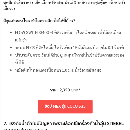
ชุดฝักบัวสีขาวครบเซ็ต เลือกปรับสายน้ำได้ 3 ระดับ ครบชุดคุ้มค่า ช้อปครั้ง
เดียวจบ
มีจุดเด่นตรงไหน ทำไมควรเลือกไปใช้ที่บ้าน?
FLOW SWITH SENSOR ที่ตรวจจับการไหลเวียนของน้ำได้ละเอียด
แม่นยำ
ระบบ ELCB ที่ตัดไฟเมื่อไฟรั่วเพียง 15 มิลลิแอมป์ ภายใน 0.1 วินาที
ปรับระดับความร้อนได้ด้วยปุ่มหมุน มีวาวล์น้ำเข้าปรับความแรงของ
น้ำได้
หม้อต้มน้ำทองแดง เนื้อหนา 1.0 มม. น้ำร้อนสม่ำเสมอ
ราคา 2,390 บาท*
ช้อป MEX รุ่น COCO S35
7. แรงดันน้ำต่ำไม่มีปัญหา เพราะเลือกใช้เครื่องทำน้ำอุ่น STIEBEL