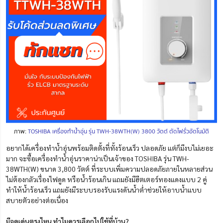
ภาพ:
TOSHIBA เครื่องทำน้ำอุ่น รุ่น TWH-38WTH(W) 3800 วัตต์ ตัดไฟรั่วอัตโนมัติ
อยากได้เครื่องทำน้ำอุ่นพร้อมติดตั้งที่ทั้งร้อนเร็ว ปลอดภัย แต่ก็มีงบไม่เยอะ
มาก จะซื้อเครื่องทําน้ำอุ่นราคาน่าเป็นเจ้าของ TOSHIBA รุ่น TWH-
38WTH(W) ขนาด 3,800 วัตต์ ที่ระบบ
เพิ่ม
ความปลอดภัยภายในหลายส่วน
ไม่ต้องกลัวเรื่องไฟดูด หรือน้ำร้อนเกิน แถมยังมีฮีตเตอร์ทองแดงแบบ 2 คู่
ทำให้น้ำร้อนเร็ว แถมยังมีระบบรองรับแรงดันน้ำต่ำช่วยให้อาบน้ำแบบ
สบายตัวอย่างต่อเนื่อง
มีจุดเด่นตรงไหน ทำไมควรเลือกไปใช้ที่บ้าน?