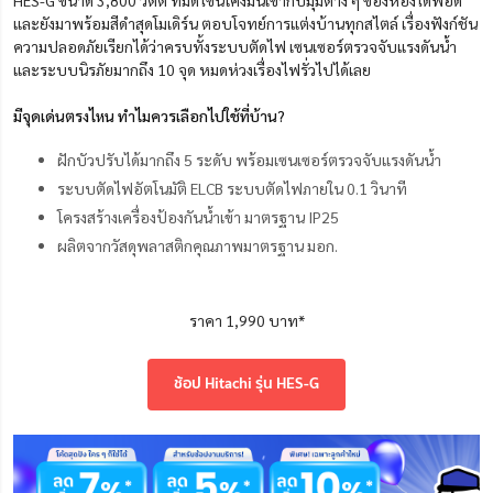
และยังมาพร้อมสีดำสุดโมเดิร์น ตอบโจทย์การแต่งบ้านทุกสไตล์ เรื่องฟังก์ชัน
ความปลอดภัยเรียกได้ว่าครบทั้งระบบตัดไฟ เซนเซอร์ตรวจจับแรงดันน้ำ
และระบบนิรภัยมากถึง 10 จุด หมดห่วงเรื่องไฟรั่วไปได้เลย
มีจุดเด่นตรงไหน ทำไมควรเลือกไปใช้ที่บ้าน?
ฝักบัวปรับได้มากถึง 5 ระดับ พร้อมเซนเซอร์ตรวจจับแรงดันน้ำ
ระบบตัดไฟอัตโนมัติ ELCB ระบบตัดไฟภายใน 0.1 วินาที
โครงสร้างเครื่องป้องกันน้ำเข้า มาตรฐาน IP25
ผลิตจากวัสดุพลาสติกคุณภาพมาตรฐาน มอก.
ราคา 1,990 บาท*
ช้อป Hitachi รุ่น HES-G