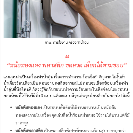
ภาพ: การใช้งานเครื่องทำน้ำอุ่น
“
“หม้อทองแดง พลาสติก ขดลวด เลือกได้ตามชอบ”
แน่นอนว่าเป็นเครื่องทำน้ำอุ่น เรื่องการทำความร้อนจึงสำคัญมาก ไม่งั้นถ้า
น้ำเดี๋ยวร้อนเดี๋ยวเย็น ตอนอาบคงเสียอารมณ์แย่ ก่อนจะเลือกช้อปเครื่องทํา
น้ำอุ่นยี่ห้อไหนดี ก็ควรรู้จักกับระบบทำความร้อนภายในเสียก่อน โดยระบบ
ยอดนิยมที่ใช้กันก็มีทั้ง 3 แบบ แต่ละแบบมีจุดเด่นจุดอ่อนต่างกันออกไป ดังนี้
หม้อต้มทองแดง
เป็นระบบดั้งเดิมที่ใช้งานมานาน เป็นหม้อต้ม
ทองแดงภายในเครื่อง จุดเด่นคือน้ำร้อนสม่ำเสมอ ใช้งานได้นาน แต่ก็มี
ราคาสูง
หม้อต้มพลาสติก
เป็นพลาสติกพิเศษที่ทนความร้อนสูง ราคาถูกกว่า