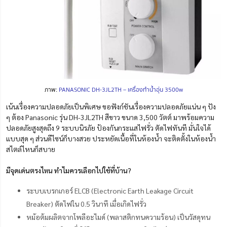
ภาพ:
PANASONIC DH-3JL2TH – เครื่องทำน้ำอุ่น 3500w
เน้นเรื่องความปลอดภัยเป็นพิเศษ ขอฟังก์ชันเรื่องความปลอดภัยแน่น ๆ ปัง
ๆ ต้อง Panasonic รุ่น DH-3JL2TH สีขาว ขนาด 3,500 วัตต์ มาพร้อมความ
ปลอดภัยสูงสุดถึง 9 ระบบนิรภัย ป้องกันกระแสไฟรั่ว ตัดไฟทันที มั่นใจได้
แบบสุด ๆ ส่วนดีไซน์ก็บางสวย ประหยัดเนื้อที่ในห้องน้ำ จะติดตั้งในห้องน้ำ
สไตล์ไหนก็สบาย
มีจุดเด่นตรงไหน ทำไมควรเลือกไปใช้ที่บ้าน?
ระบบเบรกเกอร์ ELCB (Electronic Earth Leakage Circuit
Breaker) ตัดไฟใน 0.5 วินาที เมื่อเกิดไฟรั่ว
หม้อต้มผลิตจากโพลีอะไมด์ (พลาสติกทนความร้อน) เป็นวัสดุทน