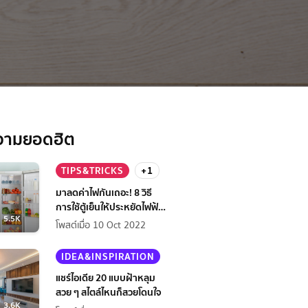
วามยอดฮิต
TIPS&TRICKS
+1
มาลดค่าไฟกันเถอะ! 8 วิธี
การใช้ตู้เย็นให้ประหยัดไฟฟ้า
5.5K
กว่าเดิม
โพสต์เมื่อ 10 Oct 2022
IDEA&INSPIRATION
แชร์ไอเดีย 20 แบบฝ้าหลุม
สวย ๆ สไตล์ไหนก็สวยโดนใจ
3.6K