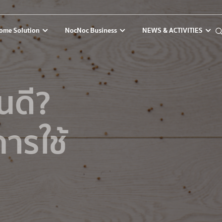
ome Solution
NocNoc Business
NEWS & ACTIVITIES
หนดี?
ารใช้