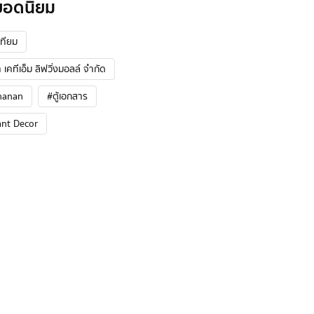
ยอดนิยม
ทียม
 เคทีเอ็ม ลิฟวิ่งมอลล์ จำกัด
hanan
#ตู้เอกสาร
ant Decor