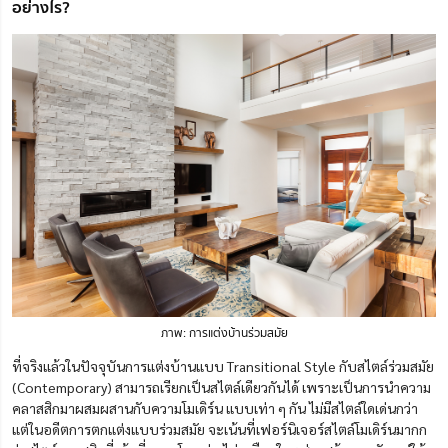
อย่างไร?
ภาพ: การแต่งบ้านร่วมสมัย
ที่จริงแล้วในปัจจุบันการแต่งบ้านแบบ Transitional Style กับสไตล์ร่วมสมัย
(Contemporary) สามารถเรียกเป็นสไตล์เดียวกันได้ เพราะเป็นการนำความ
คลาสสิกมาผสมผสานกับความโมเดิร์น แบบเท่า ๆ กัน ไม่มีสไตล์ใดเด่นกว่า
แต่ในอดีตการตกแต่งแบบร่วมสมัย จะเน้นที่เฟอร์นิเจอร์สไตล์โมเดิร์นมากก