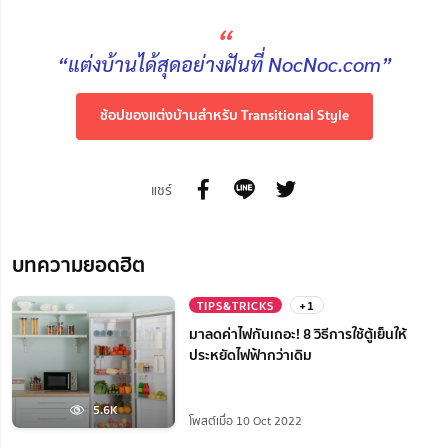
“
“แต่งบ้านได้สุดอย่างฝันที่ NocNoc.com”
ช้อปของแต่งบ้านสำหรับ Transitional Style
แชร์
บทความยอดฮิต
TIPS&TRICKS
+1
มาลดค่าไฟกันเถอะ! 8 วิธีการใช้ตู้เย็นให้
ประหยัดไฟฟ้ากว่าเดิม
5.6K
โพสต์เมื่อ 10 Oct 2022