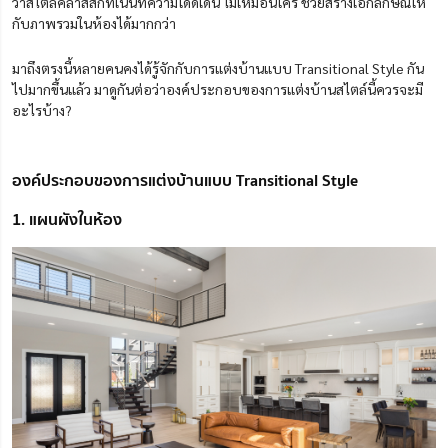
ว่าสไตล์คลาสสิกที่เน้นที่ความโดดเด่น ไม่เหมือนใคร ช่วยสร้างเอกลักษณ์ให้
กับภาพรวมในห้องได้มากกว่า
มาถึงตรงนี้หลายคนคงได้รู้จักกับการแต่งบ้านแบบ Transitional Style กัน
ไปมากขึ้นแล้ว มาดูกันต่อว่าองค์ประกอบของการแต่งบ้านสไตล์นี้ควรจะมี
อะไรบ้าง?
องค์ประกอบของการแต่งบ้านแบบ Transitional Style
1. แผนผังในห้อง