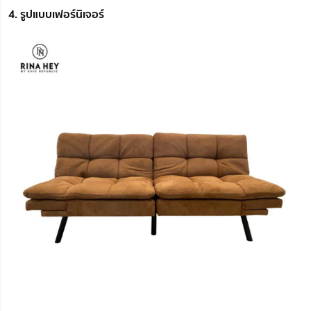
4. รูปแบบเฟอร์นิเจอร์