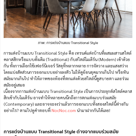
ภาพ: การแต่งบ้านแบบ Transitional Style
การแต่งบ้านแบบ Transitional Style คือ เทรนด์แต่งบ้านที่ผสมผสานสไตล์
คลาสสิกหรือแบบดั้งเดิม (Traditional) กับสไตล์โมเดิร์น (Modern) เข้าด้วย
กัน ทั้งการเลือกใช้เฟอร์นิเจอร์ วัสดุที่หลากหลาย การจัดวาง และแสงสว่าง
โดยแบ่งสัดส่วนการออกแบบอย่างลงตัว ไม่ให้ดูย้อนยุคมากเกินไป หรือทัน
สมัยมากเกินไป ทำให้ภาพของห้องที่ตกแต่งด้วยสไตล์นี้ดูสบายตา และร่วม
สมัยอยู่เสมอ
เนื่องจากการแต่งบ้านแบบ Transitional Style เป็นการประยุกต์สไตล์คลาส
สิกเข้ากับโมเดิร์น อาจทำให้หลายคนนึ
ก
ถึงการตกแต่งแบบร่วมสมัย
(Contemporary) และอาจจะงงว่าแล้วการออกแบบทั้งสองสไตล์นี้ต่างกัน
อย่างไร? ตามไปดูคำตอบที่
NocNoc.com
นำมาฝากกันได้เลย!
การแต่งบ้านแบบ Transitional Style ต่างจากแบบร่วมสมัย