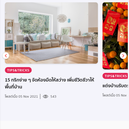
TIPS&TRICKS
TIPS&TRICKS
ม
15 ทริกง่าย ๆ จัดห้องมืดให้สว่าง เพิ่มชีวิตชีวาให้
แต่งบ้านรับต
พื้นที่บ้าน
โพสต์เมื่อ 05 Nov
โพสต์เมื่อ 05 Nov 2021
543