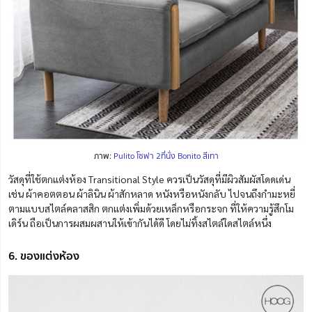
ภาพ:
Pulito โซฟา 2ที่นั่ง Bonito สีเทา
วัสดุที่ใช้ตกแต่งห้อง Transitional Style ควรเป็นวัสดุที่มีผิวสัมผัสโดดเด่น
เช่น ผ้าคอตตอน ผ้าลินิน ผ้าสักหลาด หนังหรือหนังกลับ ไปจนถึงกำมะหยี่
ตามแบบสไตล์คลาสสิก ตกแต่งเพิ่มด้วยเหล็กหรือกระจก ที่ให้ความรู้สึกโม
เดิร์น ถือเป็นการผสมผสานให้เข้ากันได้ดี โดยไม่ทิ้งสไตล์ใดสไตล์หนึ่ง
6. ของแต่งห้อง