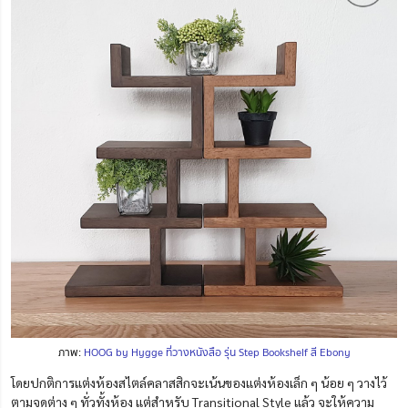
ภาพ:
HOOG by Hygge ที่วางหนังสือ รุ่น Step Bookshelf สี Ebony
โดยปกติการแต่งห้องสไตล์คลาสสิกจะเน้นของแต่งห้องเล็ก ๆ น้อย ๆ วางไว้
ตามจุดต่าง ๆ ทั่วทั้งห้อง แต่สำหรับ Transitional Style แล้ว จะให้ความ