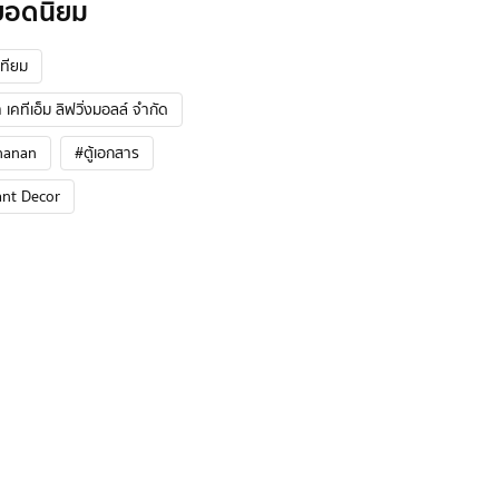
ยอดนิยม
ทียม
 เคทีเอ็ม ลิฟวิ่งมอลล์ จำกัด
hanan
#ตู้เอกสาร
ant Decor