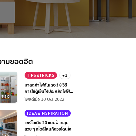
วามยอดฮิต
TIPS&TRICKS
+1
มาลดค่าไฟกันเถอะ! 8 วิธี
การใช้ตู้เย็นให้ประหยัดไฟฟ้า
5.5K
กว่าเดิม
โพสต์เมื่อ 10 Oct 2022
IDEA&INSPIRATION
แชร์ไอเดีย 20 แบบฝ้าหลุม
สวย ๆ สไตล์ไหนก็สวยโดนใจ
3.7K