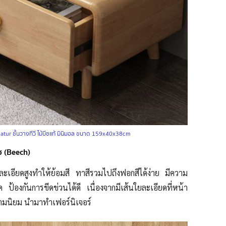
atur ชั้นวางทีวี ไม้บีชแท้ มินิมอล ขนาด 159x40x38cm
ีช (Beech)
มละเอียดสูงทำให้ย้อมสี ทาสีรวมไปถึงฟอกสีได้ง่าย มีความ
๊ค ป้องกันการขีดข่วนได้ดี เนื่องจากมีเส้นใยละเอียดที่หน้า
ความนิยม นำมาทำเฟอร์นิเจอร์