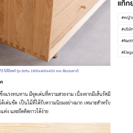
แท็ก
#หญ้าเ
#บริษัท
#Natt
#Eleg
งทีวี ไม้โอ๊คแท้ รุ่น Stiftu 1800x400x450 mm สีธรรมชาติ
๊ค
่แข็งแรงทนทาน มีจุดเด่นที่ความสวยงาม เนื่องจากมีเส้นรัศมี
ได้เด่นชัด เป็นไม้ที่ได้รับความนิยมอย่างมาก เหมาะสำหรับ
แต่ง และยึดติดกาวได้ง่าย