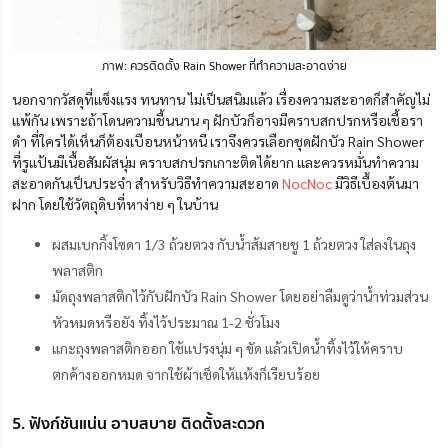
ภาพ: ควรติดตั้ง Rain Shower ที่ทำความสะอาดง่าย
นอกจากวัสดุที่แข็งแรง ทนทาน ไม่เป็นสนิมแล้ว เรื่องความสะอาดก็สำคัญไม่
แพ้กัน เพราะถ้าโดนความชื้นนาน ๆ ฝักบัวก็อาจมีคราบสกปรกหรือเชื้อรา
ดำ ที่ใครได้เห็นก็ต้องเบือนหน้าหนี เราจึงควรเลือกชุดฝักบัว Rain Shower
ที่รูแป้นมีเนื้อสัมผัสนุ่ม คราบสกปรกเกาะติดได้ยาก และควรหมั่นทำความ
สะอาดกันเป็นประจำ สำหรับวิธีทำความสะอาด
NocNoc
มีวิธีเบื้องต้นมา
ฝาก โดยใช้วัตถุดิบที่หาง่าย ๆ ในบ้าน
ผสมเบกกิ้งโซดา 1/3 ถ้วยตวง กับน้ำส้มสายชู 1 ถ้วยตวง ใส่ลงในถุง
พลาสติก
มัดถุงพลาสติกไว้กับฝักบัว Rain Shower โดยอย่าลืมดูว่าน้ำท่วมส่วน
หัวหมดหรือยัง ทิ้งไว้ประมาณ 1-2 ชั่วโมง
แกะถุงพลาสติกออก ใช้แปรงนุ่ม ๆ ขัด แล้วเปิดน้ำทิ้งไว้ให้คราบ
ตกค้างออกหมด จากใช้ผ้าเช็ดให้แห้งก็เรียบร้อย
5. ฟังก์ชันแน่น อาบสบาย ติดตั้งสะดวก