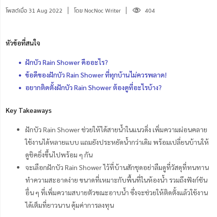
โพสต์เมื่อ 31 Aug 2022
โดย NocNoc Writer
404
หัวข้อที่สนใจ
ฝักบัว Rain Shower คืออะไร?
ข้อดีของฝักบัว Rain Shower ที่ทุกบ้านไม่ควรพลาด!
อยากติดตั้งฝักบัว Rain Shower ต้องดูที่อะไรบ้าง?
Key Takeaways
ฝักบัว Rain Shower ช่วยให้ได้สายน้ำในแนวดิ่ง เพิ่มความผ่อนคลาย
ใช้งานได้หลายแบบ แถมยังประหยัดน้ำกว่าเดิม พร้อมเปลี่ยนบ้านให้
ดูชิคยิ่งขึ้นไปพร้อม ๆ กัน
จะเลือกฝักบัว Rain Shower ไว้ที่บ้านสักชุดอย่าลืมดูที่วัสดุที่ทนทาน
ทำความสะอาดง่าย ขนาดที่เหมาะกับพื้นที่ในห้องน้ำ รวมถึงฟังก์ชัน
อื่น ๆ ที่เพิ่มความสบายตัวขณะอาบน้ำ ซึ่งจะช่วยให้ติดตั้งแล้วใช้งาน
ได้เต็มที่ยาวนาน คุ้มค่าการลงทุน