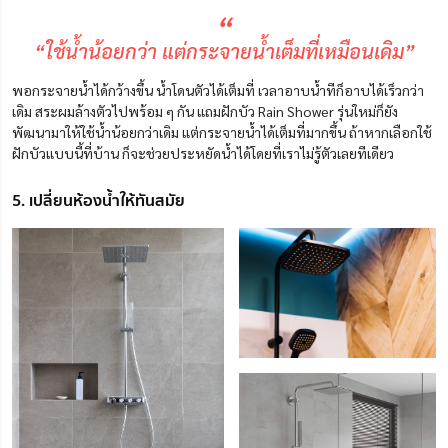
“
“ใช้น้ำน้อยกว่า แต่กระจายน้ำเต็มที่เหมือนเดิม”
พอกระจายน้ำได้กว้างขึ้น น้ำโดนตัวได้เต็มที่ เวลาอาบน้ำทีก็อาบได้เร็วกว่า
เดิม สระผมล้างตัวไปพร้อม ๆ กัน แถมฝักบัว Rain Shower รุ่นใหม่ก็ยัง
พัฒนามาให้ใช้น้ำน้อยกว่าเดิม แต่กระจายน้ำได้เต็มที่มากขึ้น ถ้าหากเลือกใช้
ฝักบัวแบบนี้ที่บ้าน ก็จะช่วยประหยัดน้ำได้โดยที่เราไม่รู้ตัวเลยทีเดียว
5. เปลี่ยนห้องน้ำให้ทันสมัย