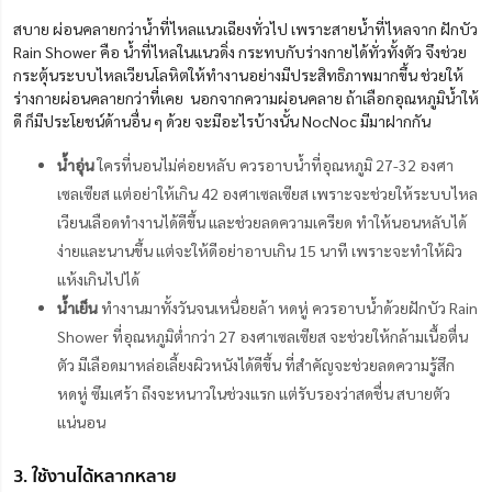
สบาย ผ่อนคลายกว่าน้ำที่ไหลแนวเฉียงทั่วไป เพราะสายน้ำที่ไหลจาก ฝักบัว
Rain Shower คือ น้ำที่ไหลในแนวดิ่ง กระทบกับร่างกายได้ทั่วทั้งตัว จึงช่วย
กระตุ้นระบบไหลเวียนโลหิตให้ทำงานอย่างมีประสิทธิภาพมากขึ้น ช่วยให้
ร่างกายผ่อนคลายกว่าที่เคย นอกจากความผ่อนคลาย ถ้าเลือกอุณหภูมิน้ำให้
ดี ก็มีประโยชน์ด้านอื่น ๆ ด้วย จะมีอะไรบ้างนั้น NocNoc มีมาฝากกัน
น้ำอุ่น
ใครที่นอนไม่ค่อยหลับ ควรอาบน้ำที่อุณหภูมิ 27-32 องศา
เซลเซียส แต่อย่าให้เกิน 42 องศาเซลเซียส เพราะจะช่วยให้ระบบไหล
เวียนเลือดทำงานได้ดีขึ้น และช่วยลดความเครียด ทำให้นอนหลับได้
ง่ายและนานขึ้น แต่จะให้ดีอย่าอาบเกิน 15 นาที เพราะจะทำให้ผิว
แห้งเกินไปได้
น้ำเย็น
ทำงานมาทั้งวันจนเหนื่อยล้า หดหู่ ควรอาบน้ำด้วยฝักบัว Rain
Shower ที่อุณหภูมิต่ำกว่า 27 องศาเซลเซียส จะช่วยให้กล้ามเนื้อตื่น
ตัว มีเลือดมาหล่อเลี้ยงผิวหนังได้ดีขึ้น ที่สำคัญจะช่วยลดความรู้สึก
หดหู่ ซึมเศร้า ถึงจะหนาวในช่วงแรก แต่รับรองว่าสดชื่น สบายตัว
แน่นอน
3. ใช้งานได้หลากหลาย