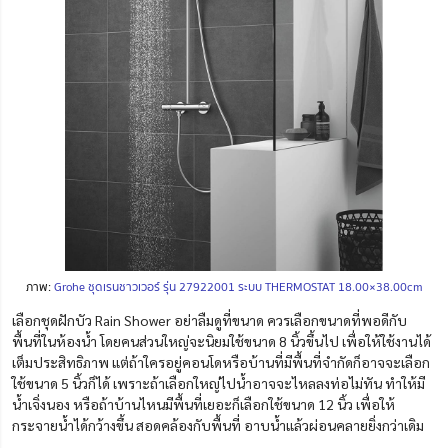
ภาพ:
Grohe ชุดเรนชาวเวอร์ รุ่น 27922001 ระบบ THERMOSTAT 18.00×38.00cm
เลือกชุดฝักบัว Rain Shower อย่าลืมดูที่ขนาด ควรเลือกขนาดที่พอดีกับ
พื้นที่ในห้องน้ำ โดยคนส่วนใหญ่จะนิยมใช้ขนาด 8 นิ้วขึ้นไป เพื่อให้ใช้งานได้
เต็มประสิทธิภาพ แต่ถ้าใครอยู่คอนโดหรือบ้านที่มีพื้นที่จำกัดก็อาจจะเลือก
ใช้ขนาด 5 นิ้วก็ได้ เพราะถ้าเลือกใหญ่ไปน้ำอาจจะไหลลงท่อไม่ทัน ทำให้มี
น้ำเจิ่งนอง หรือถ้าบ้านไหนมีพื้นที่เยอะก็เลือกใช้ขนาด 12 นิ้ว เพื่อให้
กระจายน้ำได้กว้างขึ้น สอดคล้องกับพื้นที่ อาบน้ำแล้วผ่อนคลายยิ่งกว่าเดิม