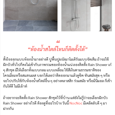
“
“ห้องน้ำสไตล์ไหนก็ติดตั้งได้”
ตั้งใจออกแบบห้องน้ำมาอย่างดี ปูพื้นปูผนังมาโมเดิร์นแบบจัดเต็ม ถ้าจะใช้
ฝักบัวทั่วไปก็คงไม่เข้ากับภาพรวมของห้องน้ำแน่ ลองติดตั้ง Rain Shower เก๋
ๆ สักชุด มีให้เลือกทั้งแบบกลม แบบเหลี่ยม ใช้สีเงินตามธรรมชาติของ
โครเมียมหรือสแตนเลส บอกได้เลยว่าติดออกมาแล้วดูชิค ทันสมัยสุด ๆ หรือ
จะไปปรับใช้กับห้องน้ำสไตล์อื่น ๆ อย่างคลาสสิก ร่วมสมัย หรือมินิมอล ก็เข้า
กันได้ดี ไม่มีเอ้าท์
ถ้าอยากจะติดตั้ง Rain Shower สักชุดไว้ที่บ้าน แต่ยังไม่รู้ว่าจะเลือกฝักบัว
Rain Shower อย่างไรดี ต้องดูที่อะไรบ้าง วันนี้
NocNoc
มีเคล็ดลับดี ๆ มา
ฝากกัน