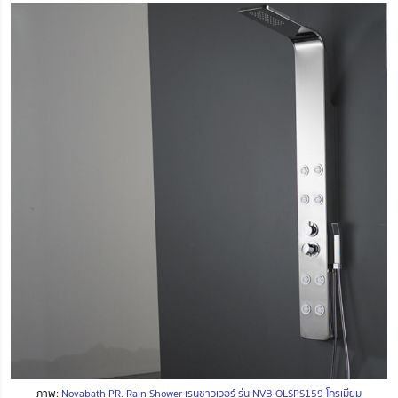
ภาพ:
Novabath PR. Rain Shower เรนชาวเวอร์ รุ่น NVB-OLSPS159 โครเมียม