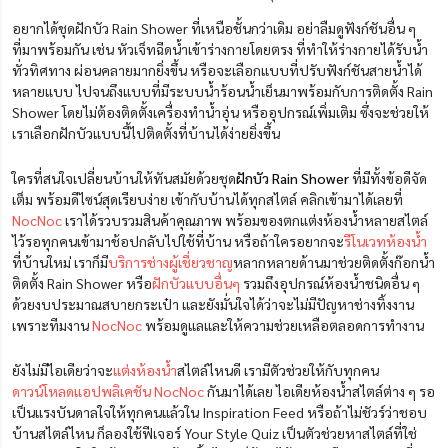
อยากได้ชุดฝักบัว Rain Shower ที่เหนือชั้นกว่าเดิม อย่าลืมดูฟังก์ชันอื่น ๆ
ที่มาพร้อมกัน เช่น หัวเจ็ทฉีดน้ำเข้าร่างกายโดยตรง ที่ทำให้ร่างกายได้รับน้ำ
ทั่วทิศทาง ผ่อนคลายมากยิ่งขึ้น หรือจะเลือกแบบที่ปรับฟังก์ชันสายน้ำได้
หลายแบบ ไปจนถึงแบบที่มีระบบน้ำร้อนน้ำเย็นมาพร้อมกับการติดตั้ง Rain
Shower โดยไม่ต้องติดตั้งเครื่องทำน้ำอุ่น หรืออุปกรณ์เพิ่มเติม ซึ่งจะช่วยให้
เราเลือกฝักบัวแบบนี้ไปติดตั้งที่บ้านได้ง่ายยิ่งขึ้น
ใครที่สนใจเปลี่ยนบ้านให้ทันสมัยด้วยชุด
ฝักบัว Rain Shower
ที่มีทั้งข้อดีจัด
เต็ม พร้อมดีไซน์สุดเรียบง่าย เข้ากับบ้านได้ทุกสไตล์ คลิกเข้ามาได้เลยที่
NocNoc
เราได้รวบรวมสินค้าคุณภาพ พร้อมของตกแต่งห้องน้ำหลายสไตล์
ไว้รอทุกคนเข้ามาช้อปกลับไปใช้ที่บ้าน หรือถ้าใครอยากจะ
รีโนเวทห้องน้ำ
ที่บ้านใหม่ เราก็มี
บริการช่างผู้เชี่ยวชาญ
หลากหลายด้านมาช่วยติดตั้งก๊อกน้ำ
ติดตั้ง Rain Shower หรือ
ฝักบัวแบบอื่นๆ
รวมถึงอุปกรณ์ห้องน้ำชนิดอื่น ๆ
ด้วยงบประมาณสบายกระเป๋า และยังมั่นใจได้ว่าจะไม่มีปัญหาช่างทิ้งงาน
เพราะทีมงาน
NocNoc
พร้อมดูแลและให้ความช่วยเหลือตลอดการทำงาน
ยังไม่มีไอเดียว่าจะ
แต่งห้องน้ำ
สไตล์ไหนดี เรามีตัวช่วยให้กับทุกคน
ดาวน์โหลดแอปพลิเคชัน NocNoc
กันมาได้เลย ไอเดียห้องน้ำสไตล์ต่าง ๆ รอ
เป็นแรงบันดาลใจให้ทุกคนแล้วใน Inspiration Feed หรือถ้าไม่ชัวร์ว่าชอบ
บ้านสไตล์ไหน ก็ลองใช้ฟีเจอร์ Your Style Quiz เป็นตัวช่วยหาสไตล์ที่ใช่