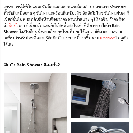
เพราะการใช้ชีวิตแต่ละวันต้องเจอสภาพแวดล้อมต่าง ๆ มากมาย ทำงานมา
ทั้งวันก็เหนื่อยสุด ๆ วันไหนแดดร้อนก็เหนียวตัว อึดอัดไม่ไหว วันไหนฝนตกก็
เปียกชื้นไปหมด กลับถึงบ้านก็อยากจะอาบน้ำสบาย ๆ ให้สดชื่น ถ้าจะต้อง
ถือ
ฝักบัว
อาบก็เมื่อยมือ แถมยังไม่สดชื่นสะใจเท่าที่ต้องการ
ฝักบัว Rain
Shower
จึงเป็นอีกหนึ่งทางเลือกยุคใหม่ที่บอกได้เลยว่ามีดีมากกว่าความ
สดชื่น สำหรับใครที่อยากรู้จักฝักบัวประเภทนี้มากขึ้น ตาม
NocNoc
ไปดูกัน
ได้เลย
ฝักบัว Rain Shower คืออะไร?