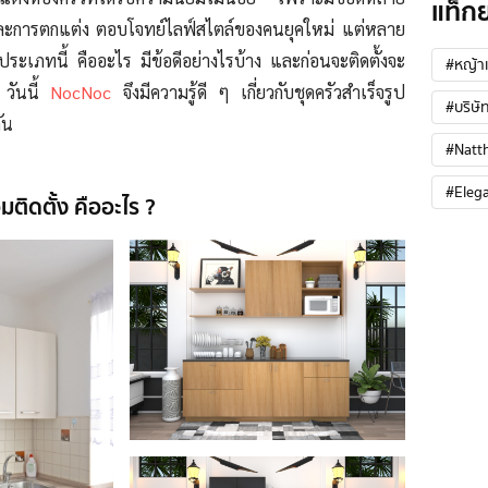
แท็ก
และการตกแต่ง ตอบโจทย์ไลฟ์สไตล์ของคนยุคใหม่ แต่หลาย
วประเภทนี้ คืออะไร มีข้อดีอย่างไรบ้าง และก่อนจะติดตั้งจะ
#หญ้าเ
 วันนี้
NocNoc
จึงมีความรู้ดี ๆ เกี่ยวกับชุดครัวสําเร็จรูป
#บริษัท
ัน
#Natt
#Eleg
อมติดตั้ง คืออะไร ?