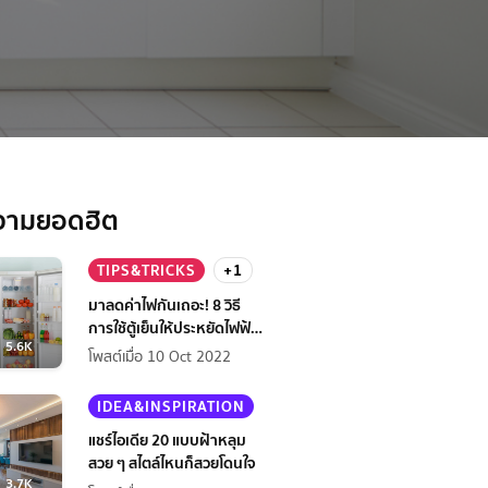
วามยอดฮิต
TIPS&TRICKS
+1
มาลดค่าไฟกันเถอะ! 8 วิธี
การใช้ตู้เย็นให้ประหยัดไฟฟ้า
5.6K
กว่าเดิม
โพสต์เมื่อ 10 Oct 2022
IDEA&INSPIRATION
แชร์ไอเดีย 20 แบบฝ้าหลุม
สวย ๆ สไตล์ไหนก็สวยโดนใจ
3.7K