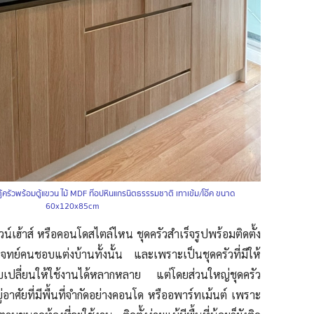
้ครัวพร้อมตู้แขวน ไม้ MDF ท๊อปหินแกรนิตธรรรมชาติ เทาเข้ม/โอ๊ค ขนาด
60x120x85cm
าวน์เฮ้าส์ หรือคอนโดสไตล์ไหน ชุดครัวสำเร็จรูปพร้อมติดตั้ง
โจทย์คนชอบแต่งบ้านทั้งนั้น และเพราะเป็นชุดครัวที่มีให้
ปลี่ยนให้ใช้งานได้หลากหลาย แต่โดยส่วนใหญ่ชุดครัว
ู่อาศัยที่มีพื้นที่จำกัดอย่างคอนโด หรืออพาร์ทเม้นต์ เพราะ