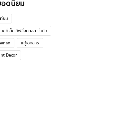
ยอดนิยม
ทียม
 เคทีเอ็ม ลิฟวิ่งมอลล์ จำกัด
hanan
#ตู้เอกสาร
ant Decor