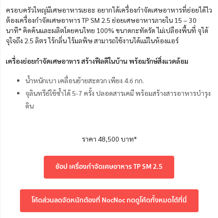
ครอบครัวใหญ่มีเศษอาหารเยอะ อยากได้เครื่องกำจัดเศษอาหารที่ย่อยได้ไว
ต้อง
เครื่องกำจัดเศษอาหาร TP SM 2.5 ย่อยเศษอาหารภายใน 15 – 30
นาที* คิดค้นและผลิตโดยคนไทย 100%
ขนาด
กะทัดรัด ไม่เปลืองพื้นที่ จุได้
จุใจถึง 2.5 ลิตร ไร้กลิ่น ไร้มลพิษ สามารถใช้งานได้แม้ในห้องแอร์
เครื่องย่อยกำจัดเศษอาหาร สร้างฟีลดีในบ้าน พร้อมรักษ์สิ่งแวดล้อม
น้ำหนักเบา เคลื่อนย้ายสะดวก เพียง 4.6 กก.
จุลินทรีย์ใช้ซ้ำได้ 5-7 ครั้ง ปลอดสารเคมี พร้อมสร้างสารอาหารบำรุง
ดิน
ราคา 48,500 บาท*
ช้อป เครื่องกำจัดเศษอาหาร TP SM 2.5
โค้ดส่วนลดจัดหนักต้องที่ NocNoc กดดูโค้ดทั้งหมดได้ที่นี่