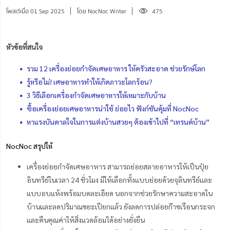
โพสต์เมื่อ 01 Sep 2025
โดย NocNoc Writer
475
หัวข้อที่สนใจ
รวม 12 เครื่องย่อยกำจัดเศษอาหาร ให้ครัวสะอาด ช่วยรักษ์โลก
รู้หรือไม่! เศษอาหารทำให้เกิดภาวะโลกร้อน?
3 วิธีเลือกเครื่องกําจัดเศษอาหารให้เหมาะกับบ้าน
ซื้อเครื่องย่อยเศษอาหารน่าใช้ ย่อยไว ฟังก์ชันคุ้มที่ NocNoc
หาแรงบันดาลใจในการแต่งบ้านสวยๆ ต้องเข้าไปที่ “เทรนด์บ้าน”
NocNoc สรุปให้
เครื่องย่อยกำจัดเศษอาหาร สามารถย่อยสลายอาหารให้เป็นปุ๋ย
อินทรีย์ในเวลา 24 ชั่วโมง มีให้เลือกทั้งแบบย่อยด้วยจุลินทรีย์และ
แบบอบแห้งพร้อมบดละเอียด นอกจากช่วยรักษาความสะอาดใน
บ้านและลดปริมาณขยะเปียกแล้ว ยังลดการปล่อยก๊าซเรือนกระจก
และคืนคุณค่าให้สิ่งแวดล้อมได้อย่างยั่งยืน