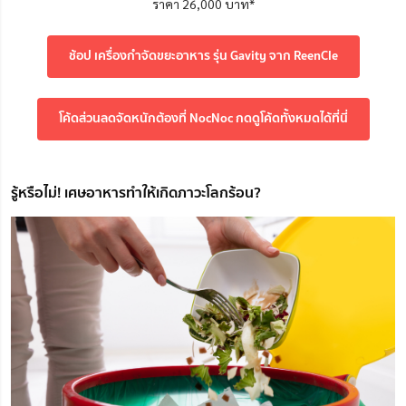
ราคา 26,000 บาท*
ช้อป เครื่องกำจัดขยะอาหาร รุ่น Gavity จาก ReenCle
โค้ดส่วนลดจัดหนักต้องที่ NocNoc กดดูโค้ดทั้งหมดได้ที่นี่
รู้หรือไม่! เศษอาหารทำให้เกิดภาวะโลกร้อน?