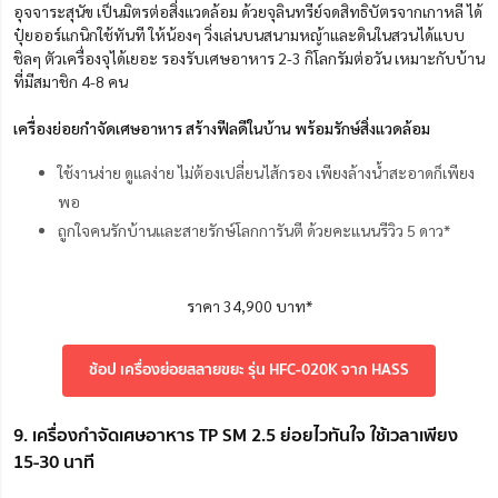
อุจจาระสุนัข เป็นมิตรต่อสิ่งแวดล้อม ด้วยจุลินทรีย์จดสิทธิบัตรจากเกาหลี ได้
ปุ๋ยออร์แกนิกใช้ทันที ให้น้องๆ วิ่งเล่นบนสนามหญ้าและดินในสวนได้แบบ
ชิลๆ ตัวเครื่องจุได้เยอะ รองรับเศษอาหาร 2-3 กิโลกรัมต่อวัน เหมาะกับบ้าน
ที่มีสมาชิก 4-8 คน
เครื่องย่อยกำจัดเศษอาหาร สร้างฟีลดีในบ้าน พร้อมรักษ์สิ่งแวดล้อม
ใช้งานง่าย ดูแลง่าย ไม่ต้องเปลี่ยนไส้กรอง เพียงล้างน้ำสะอาดก็เพียง
พอ
ถูกใจคนรักบ้านและสายรักษ์โลกการันตี ด้วยคะแนนรีวิว 5 ดาว*
ราคา 34,900 บาท*
ช้อป เครื่องย่อยสลายขยะ รุ่น HFC-020K จาก HASS
9. เครื่องกำจัดเศษอาหาร TP SM 2.5 ย่อยไวทันใจ ใช้เวลาเพียง
15-30 นาที