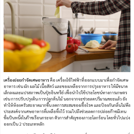
เครื่องย่อยกำจัดเศษอาหาร
คือ เครื่องใช้ไฟฟ้าที่ออกแบบมาเพื่อกำจัดเศษ
อาหาร เช่น ผัก ผลไม้ เนื้อสัตว์ และของเหลือจากการปรุงอาหาร ให้มีขนาด
เล็กลงและแปรสภาพเป็นปุ๋ยอินทรีย์ เพื่อนำไปใช้ประโยชน์ทางการเกษตร
เช่น การปรับปรุงดิน การปลูกต้นไม้ นอกจากจะช่วยลดปริมาณขยะแล้ว ยัง
ทำให้ห้องครัวสะอาดมากขึ้น ลดการสะสมของเชื้อโรค และป้องกันกลิ่นไม่พึง
ประสงค์จากเศษอาหารที่เหลือทิ้งไว้ รวมไปถึงช่วยลดการปล่อยก๊าซมีเทน
ซึ่งเป็นหนึ่งในก๊าซเรือนกระจก ตัวการสำคัญของภาวะโลกร้อน
โดยทั่วไปแบ่ง
ออกเป็น 2 ประเภทหลัก