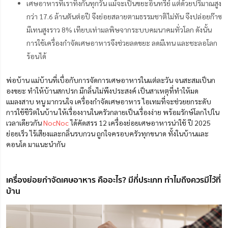
เศษอาหารที่เราทิ้งกันทุกวัน แม้จะเป็นขยะอินทรีย์ แต่ด้วยปริมาณสูง
กว่า 17.6 ล้านตันต่อปี จึงย่อยสลายตามธรรมชาติไม่ทัน จึงปล่อยก๊าซ
มีเทนสูงราว 8% เทียบเท่ามลพิษจากระบบคมนาคมทั่วโลก ดังนั้น
การใช้เครื่องกำจัดเศษอาหารจึงช่วยลดขยะ ลดมีเทน และชะลอโลก
ร้อนได้
พ่อบ้าน แม่บ้านที่เบื่อกับการจัดการเศษอาหารในแต่ละวัน จนสะสมเป็นก
องขยะ ทำให้บ้านสกปรก มีกลิ่นไม่พึงประสงค์ เป็นสาเหตุที่ทำให้มด
แมลงสาบ หนู มากวนใจ เครื่องกำจัดเศษอาหาร ไอเทมที่จะช่วยยกระดับ
การใช้ชีวิตในบ้าน ให้เรื่องงานในครัวกลายเป็นเรื่องง่าย พร้อมรักษ์โลกไปใน
เวลาเดียวกัน
NocNoc
ได้คัดสรร 12 เครื่องย่อยเศษอาหารน่าใช้ ปี 2025
ย่อยเร็ว ไร้เสียงและกลิ่นรบกวน ถูกใจครอบครัวทุกขนาด ทั้งในบ้านและ
คอนโด มาแนะนำกัน
เครื่องย่อยกำจัดเศษอาหาร คืออะไร? มีกี่ประเภท ทำไมถึงควรมีไว้ที่
บ้าน