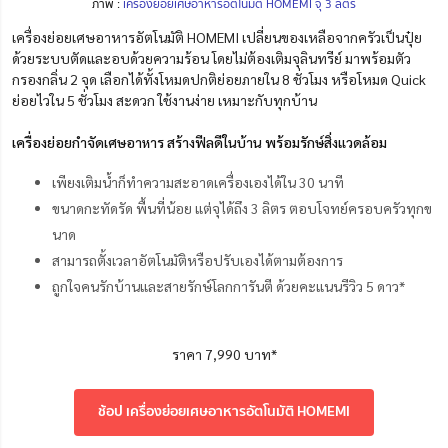
ภาพ :
เครื่องย่อยเศษอาหารอัตโนมัติ HOMEMI จุ 3 ลิตร
เครื่องย่อยเศษอาหารอัตโนมัติ HOMEMI เปลี่ยนของเหลือจากครัวเป็นปุ๋ย
ด้วยระบบตัดและอบด้วยความร้อน โดยไม่ต้องเติมจุลินทรีย์ มาพร้อมตัว
กรองกลิ่น 2 จุด เลือกได้ทั้งโหมดปกติย่อยภายใน 8 ชั่วโมง หรือโหมด Quick
ย่อยไวใน 5 ชั่วโมง สะดวก ใช้งานง่าย เหมาะกับทุกบ้าน
เครื่องย่อยกำจัดเศษอาหาร สร้างฟีลดีในบ้าน พร้อมรักษ์สิ่งแวดล้อม
เพียงเติมน้ำก็ทำความสะอาดเครื่องเองได้ใน 30 นาที
ขนาดกะทัดรัด พื้นที่น้อย แต่จุได้ถึง 3 ลิตร ตอบโจทย์ครอบครัวทุกข
นาด
สามารถตั้งเวลาอัตโนมัติหรือปรับเองได้ตามต้องการ
ถูกใจคนรักบ้านและสายรักษ์โลกการันตี ด้วยคะแนนรีวิว 5 ดาว*
ราคา 7,990 บาท*
ช้อป เครื่องย่อยเศษอาหารอัตโนมัติ HOMEMI