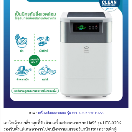
ภาพ :
เครื่องย่อยสลายขยะ รุ่น HFC-020K จาก HASS
เอาใจเจ้านายสี่ขาสุดที่รัก ด้วยเครื่องย่อยสลายขยะ HASS รุ่น HFC-020K
รองรับตั้งแต่เศษอาหารไปจนถึงทรายแมวออร์แกนิก เช่น ทรายเต้าหู้