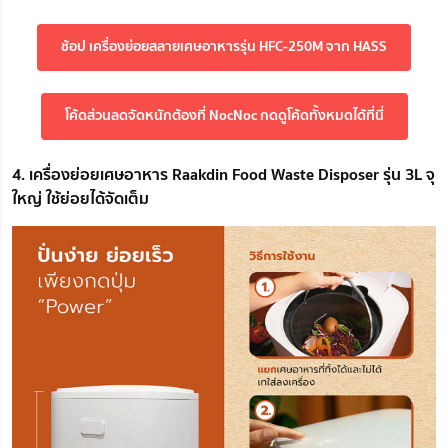
ช้อป เครื่องย่อยสลายเศษอาหารรุ่น HFC-250M จาก HASS
โค้ดส่วนลดจัดหนักต้องที่ NocNoc กดดูโค้ดทั้งหมดได้ที่นี่
4. เครื่องย่อยเศษอาหาร Raakdin Food Waste Disposer รุ่น 3L จุ
ใหญ่ ใช้ย่อยได้จัดเต็ม