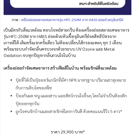
ภาพ :
เครื่องย่อยสลายเศษอาหารรุ่น HFC-250M จาก HASS ย่อยด้วยจุลินทรีย์
เป็นมิตรกับสิ่งแวดล้อม ตอบโจทย์สายกรีน ต้องเครื่องย่อยสลายเศษอาหาร
รุ่น HFC-250M จาก HASS ย่อยด้วยหัวเชื้อจุลินทรีย์จดสิทธิบัตรจาก
เกาหลีใต้ เติมครั้งแรกครั้งเดียว ไม่ต้องเปลี่ยนไส้กรอง
แพงๆ ทุก 3 เดือน
พร้อมระบบกำจัดกลิ่นครบวงจรด้วยระบบ UV Ozone และ Metal
Oxidation จบทุกปัญหากลิ่นกวนใจในบ้าน
เครื่องย่อยกำจัดเศษอาหาร สร้างฟีลดีในบ้าน พร้อมรักษ์สิ่งแวดล้อม
ปุ๋ยที่ได้เป็นปุ๋ยออร์แกนิกที่มีค่า NPK มาตรฐาน ปริมาณธาตุเหมาะ
กับการเติบโตของพืช
ป้องกันมด หนู แมลงสาบ และสัตว์กวนใจอื่นๆ โดยไม่จำเป็นต้องตัก
ปุ๋ยออกทุกวัน
ถูกใจคนรักบ้านและสายรักษ์โลกการันตี ด้วยคะแนนรีวิว 5 ดาว*
ราคา 29,900 บาท*