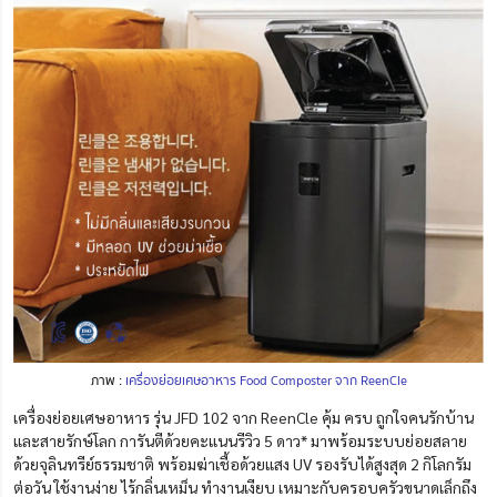
ภาพ :
เครื่องย่อยเศษอาหาร Food Composter จาก ReenCle
เครื่องย่อยเศษอาหาร รุ่น JFD 102 จาก ReenCle คุ้ม ครบ ถูกใจคนรักบ้าน
และสายรักษ์โลก การันตีด้วยคะแนนรีวิว 5 ดาว* มาพร้อมระบบย่อยสลาย
ด้วยจุลินทรีย์ธรรมชาติ พร้อมฆ่าเชื้อด้วยแสง UV รองรับได้สูงสุด 2 กิโลกรัม
ต่อวัน ใช้งานง่าย ไร้กลิ่นเหม็น ทำงานเงียบ เหมาะกับครอบครัวขนาดเล็กถึง