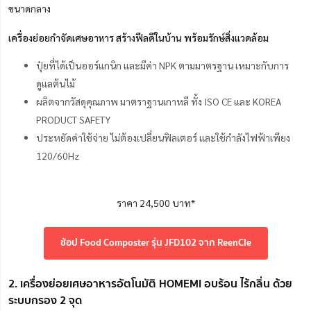
ขนาดกลาง
เครื่องย่อยกำจัดเศษอาหาร สร้างฟีลดีในบ้าน พร้อมรักษ์สิ่งแวดล้อม
ปุ๋ยที่ได้เป็นออร์แกนิก และมีค่า NPK ตามมาตรฐาน เหมาะกับการ
ดูแลต้นไม้
ผลิตจากวัสดุคุณภาพ มาตราฐานเกาหลี ทั้ง ISO CE และ KOREA
PRODUCT SAFETY
ประหยัดค่าใช้จ่าย ไม่ต้องเปลี่ยนฟิลเตอร์ และใช้กำลังไฟฟ้าเพียง
120/60Hz
ราคา 24,500 บาท*
ช้อป Food Composter รุ่น JFD102 จาก ReenCle
2. เครื่องย่อยเศษอาหารอัตโนมัติ HOMEMI อบร้อน ไร้กลิ่น ด้วย
ระบบกรอง 2 จุด