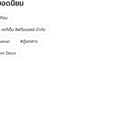
ยอดนิยม
ทียม
 เคทีเอ็ม ลิฟวิ่งมอลล์ จำกัด
hanan
#ตู้เอกสาร
ant Decor