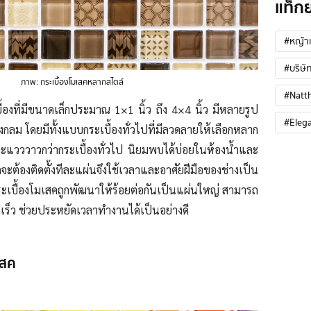
แท็ก
#หญ้าเ
#บริษัท
ภาพ: กระเบื้องโมเสคหลากสไตล์
#Natt
ื้องที่มีขนาดเล็กประมาณ 1×1 นิ้ว ถึง 4×4 นิ้ว มีหลายรูป
#Eleg
ส วงกลม โดยมีทั้งแบบกระเบื้องทั่วไปที่มีลวดลายให้เลือกหลาก
ะแวววาวกว่ากระเบื้องทั่วไป นิยมพบได้บ่อยในห้องน้ำและ
จะต้องติดตั้งทีละแผ่นจึงใช้เวลาและอาศัยฝีมือของช่างเป็น
ระเบื้องโมเสคถูกพัฒนาให้ร้อยต่อกันเป็นแผ่นใหญ่ สามารถ
รวดเร็ว ช่วยประหยัดเวลาทำงานได้เป็นอย่างดี
เสค