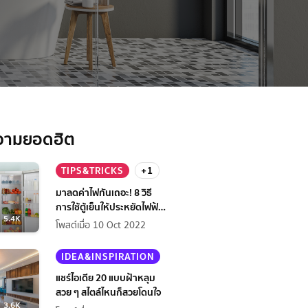
วามยอดฮิต
TIPS&TRICKS
+1
มาลดค่าไฟกันเถอะ! 8 วิธี
การใช้ตู้เย็นให้ประหยัดไฟฟ้า
5.4K
กว่าเดิม
โพสต์เมื่อ 10 Oct 2022
IDEA&INSPIRATION
แชร์ไอเดีย 20 แบบฝ้าหลุม
สวย ๆ สไตล์ไหนก็สวยโดนใจ
3.6K