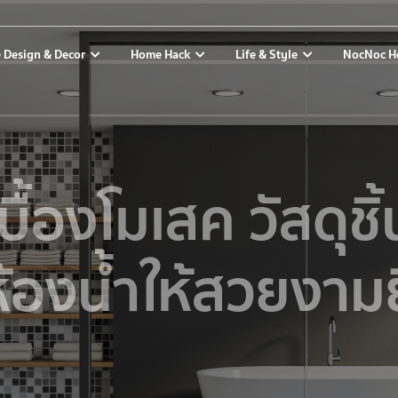
 Design & Decor
Home Hack
Life & Style
NocNoc H
บื้องโมเสค วัสดุชิ้
้องน้ำให้สวยงามยิ