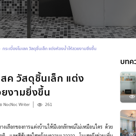
กระเบื้องโมเสค วัสดุชิ้นเล็ก แต่งห้องน้ำให้สวยงามยิ่งขึ้น
บทค
สค วัสดุชิ้นเล็ก แต่ง
วยงามยิ่งขึ้น
ย NocNoc Writer
261
ทางเลือกของการแต่งบ้านให้มีเอกลักษณ์ไม่เหมือนใคร ด้วย
องปกติ และสีสันสดใสพร้อมความแวววาว โมเสคจึงช่วยเพิ่ม