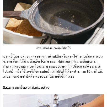
ภาพ: นำกระทะเทฟล่อนไปแช่น้ำ
บางครั้งในการทำอาหาร อย่างการย่างสเต๊กหรือทอดไข่ ก็อาจเกิดคราบบน
กระทะขึ้นมาได้บ้าง ถึงแม้จะใช้กระทะเทฟล่อนแล้วก็ตาม เคล็ดลับการ
ทำความสะอาดคราบหนึบบนกระทะแบบง่าย ๆ ไม่เปลืองแรงก็คือ การนำ
ไปแช่น้ำ หรือ ใช้เบกกิ้งโซดาผสมน้ำ นำไปต้มให้เดือดประมาณ 10 นาที แล้ว
เทออก จะช่วยทำให้ล้างคราบออกได้ง่ายยิ่งขึ้นนั่นเอง
3.รอกระทะเย็นลงแล้วค่อยล้าง