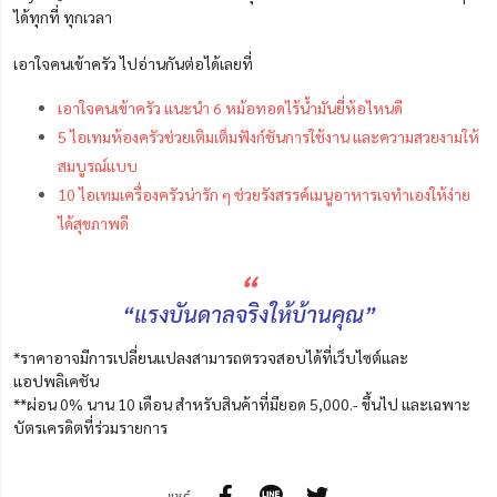
ได้ทุกที่ ทุกเวลา
เอาใจคนเข้าครัว ไปอ่านกันต่อได้เลยที่
เอาใจคนเข้าครัว แนะนำ 6 หม้อทอดไร้น้ำมันยี่ห้อไหนดี
5 ไอเทมห้องครัวช่วยเติมเต็มฟังก์ชันการใช้งาน และความสวยงามให้
สมบูรณ์แบบ
10 ไอเทมเครื่องครัวน่ารัก ๆ ช่วยรังสรรค์เมนูอาหารเจทำเองให้ง่าย
ได้สุขภาพดี
“
“แรงบันดาลจริงให้บ้านคุณ”
*ราคาอาจมีการเปลี่ยนแปลงสามารถตรวจสอบได้ที่เว็บไซต์และ
แอปพลิเคชัน
**ผ่อน 0% นาน 10 เดือน สำหรับสินค้าที่มียอด 5,000.- ขึ้นไป และเฉพาะ
บัตรเครดิตที่ร่วมรายการ
แชร์