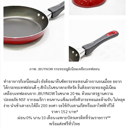
ภาพ: JBUYNOW กระทะอลูมิเนียมเคลือบเทฟลอน
ทำอาหารก็เหนื่อยแล้ว ยังต้องมายืนขัดกระทะตอนล้างจานจนเมื่อย อยาก
ได้กระทะเทฟล่อนดี ๆ สักใบในขนาดกะทัดรัด งั้นต้องกระทะอลูมิเนียม
เคลือบเทฟลอนจาก JBUYNOW ในขนาด 20 ซม. ด้วยมาตรฐานความ
ปลอดภัย NSF จากอเมริกา ทนทาน แข็งแรงทั้งตัวกระทะและด้ามจับ ไม่หลุด
ง่าย นำเข้าเตาอบได้ถึง 200 องศา จะใช้กับเตาแก๊สหรือเตาไฟฟ้าก็ได้
ราคา 152 บาท*
ผ่อน 0% นาน 10 เดือน เฉพาะบัตรเครดิตที่ร่วมรายการ**
พร้อมส่งฟรีทั่วไทย