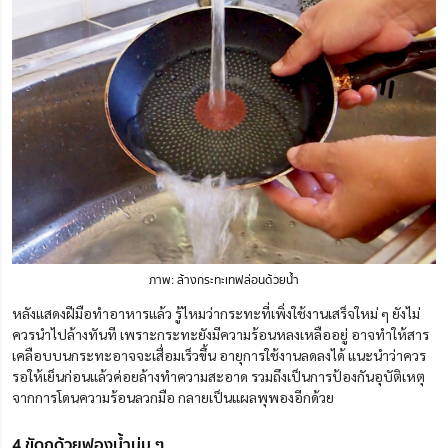
ภาพ: ล้างกระทะเทฟล่อนด้วยน้ำ
หลังแสดงฝีมือทำอาหารแล้ว รู้ไหมว่ากระทะที่เพิ่งใช้งานเสร็จใหม่ ๆ ยังไม่
ควรนำไปล้างทันที เพราะกระทะยังมีความร้อนหลงเหลืออยู่ อาจทำให้สาร
เคลือบบนกระทะอาจจะเสื่อมเร็วขึ้น อายุการใช้งานลดลงได้ แนะนำว่าควร
รอให้เย็นก่อนแล้วค่อยล้างทำความสะอาด รวมถึงเป็นการป้องกันอุบัติเหตุ
จากการโดนความร้อนลวกมือ กลายเป็นแผลพุพองอีกด้วย
4.ขัดถูด้วยฟองน้ำนุ่ม ๆ