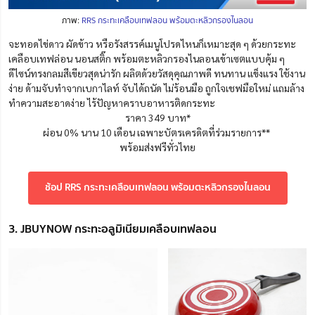
ภาพ:
RRS กระทะเคลือบเทฟลอน พร้อมตะหลิวกรองไนลอน
จะทอดไข่ดาว ผัดข้าว หรือรังสรรค์เมนูโปรดไหนก็เหมาะสุด ๆ ด้วยกระทะ
เคลือบเทฟล่อน นอนสติ๊ก พร้อมตะหลิวกรองไนลอนเข้าเซตแบบคุ้ม ๆ
ดีไซน์ทรงกลมสีเขียวสุดน่ารัก ผลิตด้วยวัสดุคุณภาพดี ทนทาน แข็งแรง ใช้งาน
ง่าย ด้ามจับทำจากเบกาไลท์ จับได้ถนัด ไม่ร้อนมือ ถูกใจเชฟมือใหม่ แถมล้าง
ทำความสะอาดง่าย ไร้ปัญหาคราบอาหารติดกระทะ
ราคา 349 บาท*
ผ่อน 0% นาน 10 เดือน เฉพาะบัตรเครดิตที่ร่วมรายการ**
พร้อมส่งฟรีทั่วไทย
ช้อป RRS กระทะเคลือบเทฟลอน พร้อมตะหลิวกรองไนลอน
3. JBUYNOW กระทะอลูมิเนียมเคลือบเทฟลอน