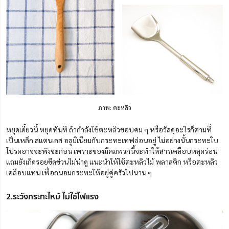
ภาพ: ตะหลิว
หยุดเดี๋ยวนี้ หยุดทันที ถ้ากำลังใช้ตะหลิวขอบคม ๆ หรือวัสดุอะไรก็ตามที่
เป็นเหล็ก สแตนเลส อลูมิเนียมกับกระทะเทฟล่อนอยู่ ไม่อย่างนั้นกระทะใบ
โปรดอาจจะพังซะก่อน เพราะของมีคมพวกนี้จะทำให้สารเคลือบหลุดร่อน
แถมยังเกิดรอยขีดข่วนไม่น่าดู แนะนำให้ใช้ตะหลิวไม้ พลาสติก หรือตะหลิว
เคลือบแทน เพื่อถนอมกระทะให้อยู่คู่ครัวไปนาน ๆ
2.ระวังกระทะไหม้ ไม่ใช้ไฟแรง