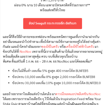
ผ่อน 0% นาน 10 เดือน เฉพาะบัตรเครดิตที่ร่วมรายการ**
พร้อมส่งฟรีทั่วไทย
ช้อป Seagull กระทะทรงลึก อัลทิเมท
และนี่ก็คือวิธีล้างกระทะเทฟล่อน พร้อมเทคนิคการดูแลที่เรานำมาฝากกัน
อย่าลืมจดและนำไปทำตาม เพื่อให้สามารถใช้งานกระทะคู่ใจได้อย่างคุ้มค่า
กันล่ะ และถ้าใครกำลังมองหา
ของใช้ในครัว
หรือ
เครื่องใช้ไฟฟ้าในครัว
มา
ช้อปกันได้ที่
NocNoc
เพราะที่นี่เรารวมสินค้ามาให้แล้วหลากหลายหมวดหมู่
พร้อมดีลเด็ด และราคาสุดคุ้ม ครบ จบที่เดียวทุกเรื่องบ้าน
พิเศษ ตั้งแต่วันที่ 1 ก.พ. 66 – 28 ก.พ. 66 NocNoc แจกโค้ดลดเพิ่ม!*
ช้อปไม่มีขั้นต่ำ ลดเพิ่ม 5% สูงสุด 400 กรอกโค้ด BLNFEB5
ช้อปครบ 10,000 ลดเพิ่ม 8% สูงสุด 2,000 กรอกโค้ด BLNFEB8
ช้อปครบ
30,000
ลดเพิ่ม
10%
สูงสุด
10,000
กรอกโค้ด
BLNFEB10
และถ้าอยากหาไอเดียแต่งบ้านโดนใจ มา
ดาวน์โหลดแอปพลิเคชัน NocNoc
ได้เลย เพราะเรารวมไอเดียปัง ๆ ไว้ให้แล้วใน Inspiration Feed พร้อม Your
Style Quiz ตามหาบ้านสไตล์ที่ตรงใจคุณ แต่งบ้านในฝันและช้อปเพลิน ๆ