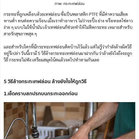
ภาพ: กระทะเทฟล่อน
กระทะที่ถูกเคลือบด้วยเทฟล่อน ซึ่งเป็นพลาสติก PTFE ที่มีค่าความเสียด
ทานต่ำ ทนต่อความร้อน เมื่อเราทำอาหาร ไม่ว่าจะปิ้ง ย่าง หรือทอดไข่ดาว
ง่าย ๆ แบบไม่ใช้น้ำมัน เจ้าเทฟล่อนก็ช่วยทำให้ไม่ติดกระทะ เหมาะสำหรับ
สายรักสุขภาพสุด ๆ
และสำหรับใครที่มีกระทะเทฟล่อนติดบ้านไว้แล้ว แต่ไม่รู้ว่ากำลังล้างผิดวิธี
อยู่รึเปล่า วันนี้เรามี 5 วิธีล้างกระทะเทฟล่อนมาฝากกัน ว่าล้างยังไงถึงจะถูก
วิธี กระทะไม่พัง เตรียมสมุดโน้ตแล้วจดไปทำตามกันเลย
5 วิธีล้างกระทะเทฟล่อน ล้างยังไงให้ถูกวิธี
1.เช็ดคราบสกปรกบนกระทะออกก่อน