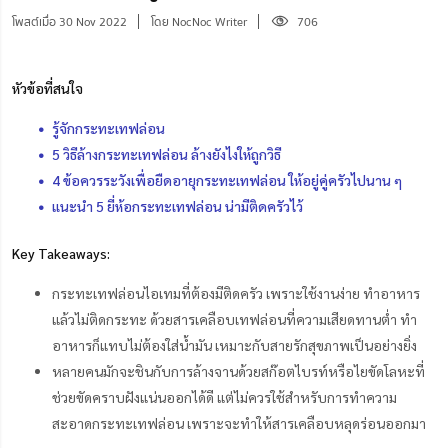
โพสต์เมื่อ 30 Nov 2022
โดย NocNoc Writer
706
หัวข้อที่สนใจ
รู้จักกระทะเทฟล่อน
5 วิธีล้างกระทะเทฟล่อน ล้างยังไงให้ถูกวิธี
4 ข้อควรระวังเพื่อยืดอายุกระทะเทฟล่อน ให้อยู่คู่ครัวไปนาน ๆ
แนะนำ 5 ยี่ห้อกระทะเทฟล่อน น่ามีติดครัวไว้
Key Takeaways:
กระทะเทฟล่อนไอเทมที่ต้องมีติดครัว เพราะใช้งานง่าย ทำอาหาร
แล้วไม่ติดกระทะ ด้วยสารเคลือบเทฟล่อนที่ความเสียดทานต่ำ ทำ
อาหารก็แทบไม่ต้องใส่น้ำมัน เหมาะกับสายรักสุขภาพเป็นอย่างยิ่ง
หลายคนมักจะชินกับการล้างจานด้วยสก๊อตไบรท์หรือไยขัดโลหะที่
ช่วยขัดคราบฝังแน่นออกได้ดี แต่ไม่ควรใช้สำหรับการทำความ
สะอาดกระทะเทฟล่อน เพราะจะทำให้สารเคลือบหลุดร่อนออกมา