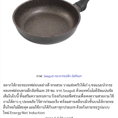
ภาพ:
Seagull กระทะทรงลึก อัลทิเมท
อยากได้กระทะเทฟล่อนอย่างดี ทรงสวย วางแต่งครัวได้เก๋ ๆ ขอแนะนำกระ
ทะเทฟล่อนทรงลึกอัลทิเมท 28 ซม. จาก Seagull ด้วยเทคโนโลยีอัดแน่นจัด
เต็มในใบนี้ ทั้งเสริมความทนทาน ป้องกันรอยขีดข่วนเพื่อคงความสวยงาม ใช้
งานได้ยาว ๆ ปลอดภัย ไร้สารก่อมะเร็ง พร้อมสารเคลือบผิวชั้นบนให้กระทะ
ลื่นไหลไม่มีสะดุด แถมใช้งานได้กับเตาทุกประเภท ด้วยก้นกระทะรูปแบบ
ใหม่ Energy Net Induction
ราคา 1,570 บาท*