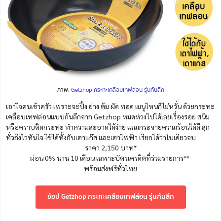
ภาพ:
Getzhop กระทะเคลือบเทฟล่อน รุ่นก้นลึก
เอาใจคนเข้าครัว เพราะจะปิ้ง ย่าง ต้ม ผัด ทอด เมนูไหนก็ไม่หวั่น ด้วยกระทะ
เคลือบเทฟล่อนแบบก้นลึกจาก Getzhop หมดห่วงไปได้เลยเรื่องรอย สนิม
หรือคราบติดกระทะ ทำความสะอาดได้ง่าย แถมกระจายความร้อนได้ดี สุก
ทั่วถึงไวทันใจ ใช้ได้ทั้งกับเตาแก๊ส และเตาไฟฟ้า เรียกได้ว่าใบเดียวจบ
ราคา 2,150 บาท*
ผ่อน 0% นาน 10 เดือน เฉพาะบัตรเครดิตที่ร่วมรายการ**
พร้อมส่งฟรีทั่วไทย
ช้อป Getzhop กระทะเคลือบเทฟล่อน รุ่นก้นลึก