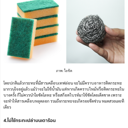
ภาพ: ใยขัด
โดยปกติแล้วกระทะที่มีสารเคลือบเทฟล่อน จะไม่มีคราบอาหารติดกระทะ
มากวนใจอยู่แล้ว แม้ว่าจะไม่ใช้น้ำมัน แต่หากเกิดคราบไหม้หรือติดกระทะใน
บางครั้ง ก็ไม่ควรนำใยขัดโลหะ หรือสก็อตไบรท์มาใช้ขัดโดยเด็ดขาด เพราะ
จะทำให้สารเคลือบหลุดลอก รวมถึงกระทะจะเกิดรอยขีดข่วน หมดสวยเลยที
เดียว
4.ไม่ใช้กระทะเปล่าบนเตาร้อน