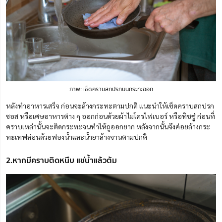
ภาพ: เช็ดคราบสกปรกบนกระทะออก
หลังทำอาหารเสร็จ ก่อนจะล้างกระทะตามปกติ แนะนำให้เช็ดคราบสกปรก
ซอส หรือเศษอาหารต่าง ๆ ออกก่อนด้วยผ้าไมโครไฟเบอร์ หรือทิชชู่ ก่อนที่
คราบเหล่านั้นจะติดกระทะจนทำให้ถูออกยาก หลังจากนั้นจึงค่อยล้างกระ
ทะเทฟล่อนด้วยฟองน้ำและน้ำยาล้างจานตามปกติ
2.หากมีคราบติดหนึบ แช่น้ำแล้วต้ม