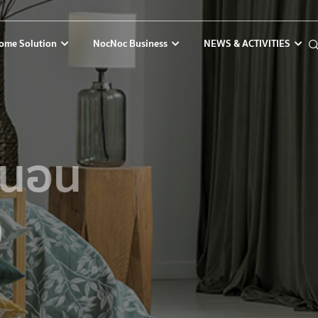
ome Solution
NocNoc Business
NEWS & ACTIVITIES
งนอน
0