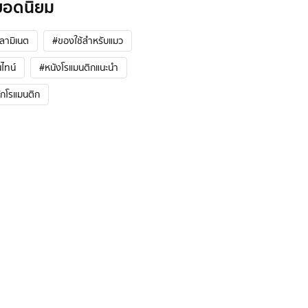
ยอดนิยม
้ลามิเนต
#ของใช้สำหรับแมว
ไทน์
#หนังโรแมนติกแนะนํา
ักโรแมนติก