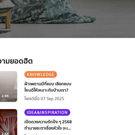
วามยอดฮิต
KNOWLEDGE
ฝ้าเพดานมีกี่แบบ เลือกแบบ
ไหนดีให้เหมาะกับบ้านเรา?
2.9K
โพสต์เมื่อ 07 Sep 2025
IDEA&INSPIRATION
เปิดดวงความรักปัง ๆ 2568
ทำนายชะตาเรื่องหัวใจ จะเป็น
2.6K
ยังไงนะ