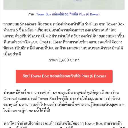
ภาพ:
Tower Box กล่องใส่รองเท้าสีใส Plus (6 Boxes)
สายสะสม
Sneakers
ต้องชอบ กล่องใส่รองเท้าสีใส รุ่น Plus จาก Tower Box
จำนวน 6 ชิ้น ผลิตมาเพื่อตอบโจทย์ความต้องการของคนรักรองเท้าโดย
เฉพาะ ด้วยฟังก์ชันบานเปิด 2 ด้าน ช่วยให้หยิบรองเท้าได้ง่ายและสะดวกขึ้น
พิเศษด้วยฝาเปิดแบบ Crystal Clear ที่สามารถโชว์ลวดลายรองเท้าได้อย่าง
ชัดเจน เป็นอีกหนึ่งไอเทมที่บ่งบอกตัวตนและความชอบของเจ้าของบ้านได้
เป็นอย่างดี
ราคา 1,600 บาท*
ช้อป Tower Box กล่องใส่รองเท้าสีใส Plus (6 Boxes)
ทั้งหมดนี้คือเรื่องราวการทำบ้านของคุณปิ๊น อนุพงศ์ คุตติกุล เจ้าของร้าน
Carnival และแบรนด์ Tower Box ใครรู้สึกประทับใจในมุมมองการทำบ้าน
ของคุณปิ๊น สามารถเข้าไปชมคลิปเพิ่มเติมเพื่อทำความรู้จักและเห็นมุมต่าง ๆ
ในบ้านของผู้ชายคนนี้ ได้ที่นี่!
หากใครกำลังสนใจกล่องรองเท้าระดับพรีเมียมจาก Tower Box สามารถเข้า