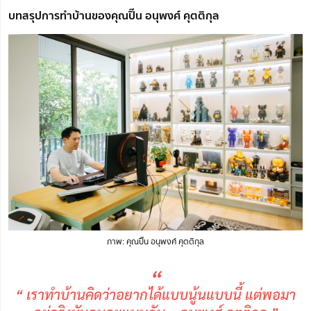
บทสรุปการทำบ้านของคุณปิ๊น อนุพงศ์ คุตติกุล
ภาพ: คุณปิ๊น อนุพงศ์ คุตติกุล
“
“ เราทำบ้านคิดว่าอยากได้แบบนู้นแบบนี้ แต่พอมา