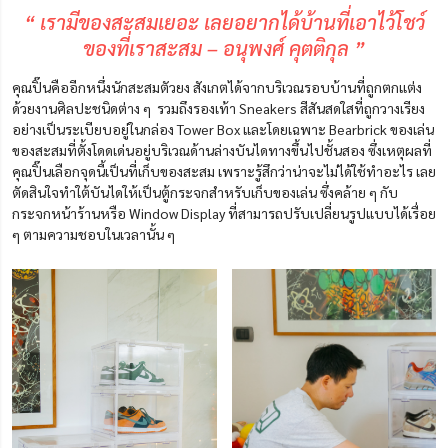
“ เรามีของสะสมเยอะ เลยอยากได้บ้านที่เอาไว้โชว์
ของที่เราสะสม – อนุพงศ์ คุตติกุล ”
คุณปิ๊นคืออีกหนึ่งนักสะสมตัวยง สังเกตได้จากบริเวณรอบบ้านที่ถูกตกแต่ง
ด้วยงานศิลปะชนิดต่าง ๆ รวมถึงรองเท้า
Sneakers
สีสันสดใสที่ถูกวางเรียง
อย่างเป็นระเบียบอยู่ในกล่อง Tower Box และโดยเฉพาะ Bearbrick ของเล่น
ของสะสมที่ตั้งโดดเด่นอยู่บริเวณด้านล่างบันไดทางขึ้นไปชั้นสอง ซึ่งเหตุผลที่
คุณปิ๊นเลือกจุดนี้เป็นที่เก็บของสะสม เพราะรู้สึกว่าน่าจะไม่ได้ใช้ทำอะไร เลย
ตัดสินใจทำใต้บันไดให้เป็นตู้กระจกสำหรับเก็บของเล่น ซึ่งคล้าย ๆ กับ
กระจกหน้าร้านหรือ Window Display ที่สามารถปรับเปลี่ยนรูปแบบได้เรื่อย
ๆ ตามความชอบในเวลานั้น ๆ