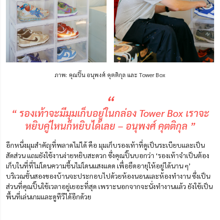
ภาพ: คุณปิ๊น อนุพงศ์ คุตติกุล และ Tower Box
“
“ รองเท้าจะมีมุมเก็บอยู่ในกล่อง Tower Box เราจะ
หยิบคู่ไหนก็หยิบได้เลย – อนุพงศ์ คุตติกุล ”
อีกหนึ่งมุมสำคัญที่พลาดไม่ได้ คือ มุมเก็บรองเท้าที่ดูเป็นระเบียบและเป็น
สัดส่วน แถมยังใช้งานง่ายหยิบสะดวก ซึ่งคุณปิ๊นบอกว่า ‘รองเท้าจำเป็นต้อง
เก็บในที่ที่ไม่โดนความชื้นไม่โดนแสงแดด เพื่อยืดอายุให้อยู่ได้นาน ๆ’
บริเวณชั้นสองของบ้านจะประกอบไปด้วยห้องนอนและห้องทำงาน ซึ่งเป็น
ส่วนที่คุณปิ๊นใช้เวลาอยู่เยอะที่สุด เพราะนอกจากจะนั่งทำงานแล้ว ยังใช้เป็น
พื้นที่เล่นเกมและดูทีวีได้อีกด้วย