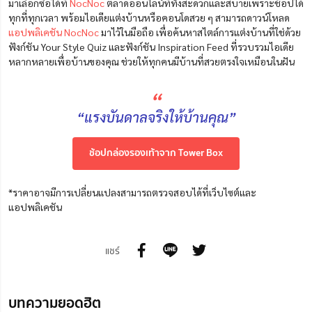
มาเลือกซื้อได้ที่
NocNoc
ตลาดออนไลน์ที่ทั้งสะดวกและสบายเพราะช้อปได้
ทุกที่ทุกเวลา
พร้อมไอเดียแต่งบ้านหรือคอนโดสวย ๆ สามารถดาวน์โหลด
แอปพลิเคชัน NocNoc
มาไว้ในมือถือ เพื่อค้นหาสไตล์การแต่งบ้านที่ใช่ด้วย
ฟังก์ชัน Your Style Quiz และฟังก์ชัน Inspiration Feed ที่รวบรวมไอเดีย
หลากหลายเพื่อบ้านของคุณ ช่วยให้ทุกคนมีบ้านที่สวยตรงใจเหมือนในฝัน
“
“แรงบันดาลจริงให้บ้านคุณ”
ช้อปกล่องรองเท้าจาก Tower Box
*ราคาอาจมีการเปลี่ยนแปลงสามารถตรวจสอบได้ที่เว็บไซต์และ
แอปพลิเคชัน
แชร์
บทความยอดฮิต