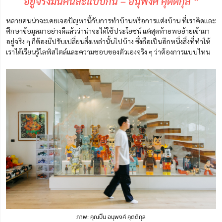
อยู่จริงมันคนละแบบกัน – อนุพงศ์ คุตติกุล ”
หลายคนน่าจะเคยเจอปัญหานี้กับการทำบ้านหรือการแต่งบ้าน ที่เราคิดและ
ศึกษาข้อมูลมาอย่างดีแล้วว่าน่าจะได้ใช้ประโยชน์ แต่สุดท้ายพอย้ายเข้ามา
อยู่จริง ๆ ก็ต้องมีปรับเปลี่ยนสิ่งเหล่านั้นไปบ้าง ซึ่งถือเป็นอีกหนึ่งสิ่งที่ทำให้
เราได้เรียนรู้ไลฟ์สไตล์และความชอบของตัวเองจริง ๆ ว่าต้องการแบบไหน
ภาพ: คุณปิ๊น อนุพงศ์ คุตติกุล