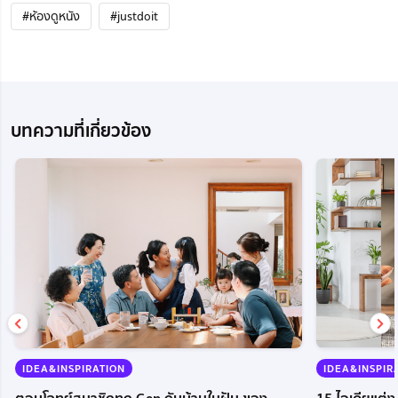
#ห้องดูหนัง
#justdoit
บทความที่เกี่ยวข้อง
IDEA&INSPIR
IDEA&INSPIRATION
15 ไอเดียแต่ง
ตอบโจทย์สมาชิกทุก Gen กับบ้านในฝัน ของ