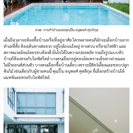
ภาพ: การทำบ้านของคุณปิ๊น อนุพงศ์ คุตติกุล
เมื่อถึงเวลาจะต้องซื้อบ้านหรือที่อยู่อาศัย ใครหลายคนก็มักจะเลือกบ้านจาก
ทำเลที่ตั้ง ต้องเดินทางสะดวก อยู่ใกล้ถนนใหญ่ ทางด่วน หรือรถไฟฟ้า และ
สภาพแวดล้อมโดยรอบต้องดี มั่นใจได้ในความปลอดภัย รวมถึงรูปแบบตัว
บ้านก็ต้องตรงกับไลฟ์สไตล์ บางคนเลือกอยู่คอนโดเพราะเดินทางง่ายและ
ไม่มีรถยนต์ส่วนตัว บางคนเลือกซื้อบ้านเดี่ยว เพราะมีสัตว์เลี้ยงและชอบปลูก
ต้นไม้ เช่นเดียวกับผู้ชายคนนี้ คุณปิ๊น อนุพงศ์ คุตติกุล ที่เลือกสร้างบ้านให้
แมทช์และตรงกับไลฟ์สไตล์