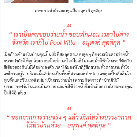
ภาพ: การทำบ้านของคุณปิ๊น อนุพงศ์ คุตติกุล
“
“ เราเป็นคนชอบว่ายน้ำ ชอบพักผ่อน เวลาไปต่าง
จังหวัด เราก็ไป Pool Villa – อนุพงศ์ คุตติกุล ”
เมื่อก้าวเข้ามาในบ้านคุณปิ๊น สิ่งที่สะดุดตาแบบสุด ๆ ก็คงจะเป็นสระว่ายน้ำ
ขนาดกำลังดี ที่ถูกล้อมรอบด้วยบ้านสไตล์โมเดิร์น และน้ำสีฟ้าในสระก็ตัดกับ
สีเขียวของต้นไม้ได้อย่างลงตัว เวลาได้มองทีไรก็รู้สึกสบายทั้งตาสบายทั้งใจ
แต่ใครจะรู้ว่าบริเวณนี้แต่ก่อนเป็นพื้นที่สวนและบ่อปลา แต่คุณปิ๊นตัดสินใจ
ทุบทิ้งและรีโนเวทใหม่มาเป็นสระว่ายน้ำ เพราะต้องการทำบ้านให้มี
บรรยากาศร่มรื่นและเย็นสบาย แถมยังใช้ว่ายน้ำซึ่งเป็นกิจกรรมโปรดของคุณ
ปิ๊นได้อีกด้วย
“
“ นอกจากการว่ายจริง ๆ แล้ว มันก็สร้างบรรยากาศ
ให้ตัวบ้านด้วย – อนุพงศ์ คุตติกุล ”