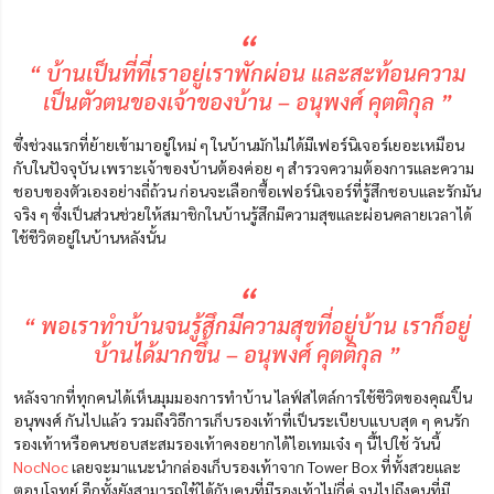
“
“ บ้านเป็นที่ที่เราอยู่เราพักผ่อน และสะท้อนความ
เป็นตัวตนของเจ้าของบ้าน – อนุพงศ์ คุตติกุล ”
ซึ่งช่วงแรกที่ย้ายเข้ามาอยู่ใหม่ ๆ ในบ้านมักไม่ได้มีเฟอร์นิเจอร์เยอะเหมือน
กับในปัจจุบัน เพราะเจ้าของบ้านต้องค่อย ๆ สำรวจความต้องการและความ
ชอบของตัวเองอย่างถี่ถ้วน ก่อนจะเลือกซื้อเฟอร์นิเจอร์ที่รู้สึกชอบและรักมัน
จริง ๆ ซึ่งเป็นส่วนช่วยให้สมาชิกในบ้านรู้สึกมีความสุขและผ่อนคลายเวลาได้
ใช้ชีวิตอยู่ในบ้านหลังนั้น
“
“ พอเราทำบ้านจนรู้สึกมีความสุขที่อยู่บ้าน เราก็อยู่
บ้านได้มากขึ้น – อนุพงศ์ คุตติกุล ”
หลังจากที่ทุกคนได้เห็นมุมมองการทำบ้าน ไลฟ์สไตล์การใช้ชีวิตของคุณปิ๊น
อนุพงศ์ กันไปแล้ว รวมถึงวิธีการเก็บรองเท้าที่เป็นระเบียบแบบสุด ๆ คนรัก
รองเท้าหรือคนชอบสะสมรองเท้าคงอยากได้ไอเทมเจ๋ง ๆ นี้ไปใช้ วันนี้
NocNoc
เลยจะมาแนะนำกล่องเก็บรองเท้าจาก Tower Box ที่ทั้งสวยและ
ตอบโจทย์ อีกทั้งยังสามารถใช้ได้กับคนที่มีรองเท้าไม่กี่คู่ จนไปถึงคนที่มี