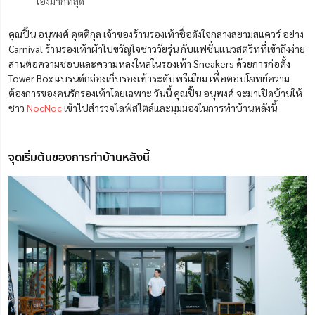
เองมากที่สุด
คุณปิ๊น อนุพงศ์ คุตติกุล เจ้าของร้านรองเท้าชื่อดังใจกลางสยามสแควร์ อย่าง
Carnival ร้านรองเท้าผ้าใบขวัญใจชาววัยรุ่น กับแฟชั่นแนวสตรีทที่เข้าถึงง่าย
สานต่อความชอบและความหลงใหลในรองเท้า
Sneakers
ด้วยการก่อตั้ง
Tower Box แบรนด์กล่องเก็บรองเท้าระดับพรีเมียม เพื่อตอบโจทย์ความ
ต้องการของคนรักรองเท้าโดยเฉพาะ วันนี้ คุณปิ๊น อนุพงศ์ จะมาเปิดบ้านให้
ชาว
NocNoc
เข้าไปสำรวจไลฟ์สไตล์และมุมมองในการทำบ้านหลังนี้
จุดเริ่มต้นของการทำบ้านหลังนี้