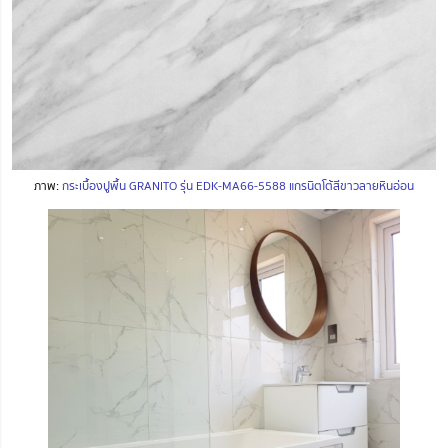
ภาพ:
กระเบื้องปูพื้น GRANITO รุ่น EDK-MA66-5588 แกรนิตโต้สีขาวลายหินอ่อน