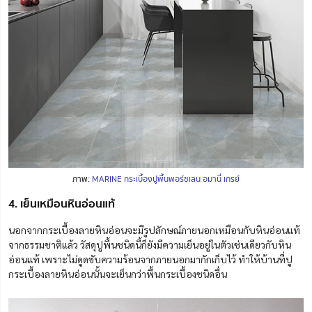
ภาพ:
MARINE กระเบื้องปูพื้นพอร์ซเลน อมานี่ เกรย์
4. เย็นเหมือนหินอ่อนแท้
นอกจากกระเบื้องลายหินอ่อนจะมีรูปลักษณ์ภายนอกเหมือนกับหินอ่อนแท้
จากธรรมชาติแล้ว วัสดุปูพื้นชนิดนี้ก็ยังมีความเย็นอยู่ในตัวเช่นเดียวกับหิน
อ่อนแท้ เพราะไม่ดูดซับความร้อนจากภายนอกมากักเก็บไว้ ทำให้บ้านที่ปู
กระเบื้องลายหินอ่อนนั้นจะเย็นกว่าพื้นกระเบื้องชนิดอื่น