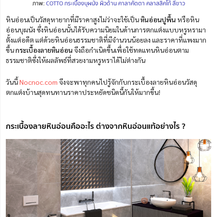
ภาพ:
COTTO กระเบื้องบุผนัง ผิวด้าน คาลาคัตตา คลาสสิคโก้ สีขาว
หินอ่อนเป็นวัสดุหายากที่มีราคาสูงไม่ว่าจะใช้เป็น
หินอ่อนปูพื้น
หรือหิน
อ่อนบุผนัง ซึ่งหินอ่อนนั้นได้รับความนิยมในด้านการตกแต่งแบบหรูหรามา
ตั้งแต่อดีต แต่ด้วยหินอ่อนธรรมชาติที่มีจำนวนน้อยลง และราคาที่แพงมาก
ขึ้น
กระเบื้องลายหินอ่อน
จึงถือกำเนิดขึ้นเพื่อใช้ทดแทนหินอ่อนตาม
ธรรมชาติซึ่งให้ผลลัพธ์ที่สวยงามหรูหราได้ไม่ต่างกัน
วันนี้
Nocnoc.com
จึงจะพาทุกคนไปรู้จักกับกระเบื้องลายหินอ่อนวัสดุ
ตกแต่งบ้านสุดทนทานราคาประหยัดชนิดนี้กันให้มากขึ้น!
กระเบื้องลายหินอ่อนคืออะไร ต่างจากหินอ่อนแท้อย่างไร ?