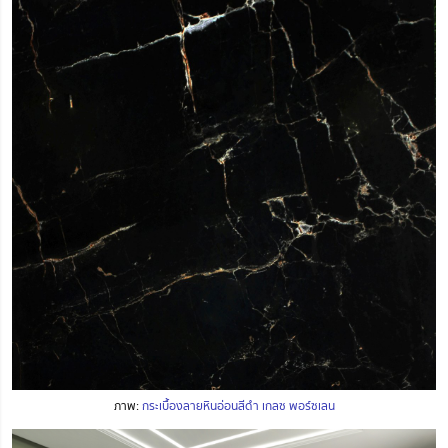
ภาพ:
กระเบื้องลายหินอ่อนสีดำ เกลซ พอร์ซเลน