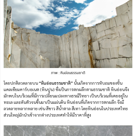
ภาพ : หินอ่อนธรรมชาติ
โดยปกติลวดลายบน
“หินอ่อนธรรมชาติ”
นั้นเกิดจากการทับถมของชั้น
แคลเซียมคาร์บอเนต (หินปูน) ซึ่งเป็นการตกผลึกตามธรรมชาติ หินอ่อนจึง
มักพบในบริเวณที่มีการเปลี่ยนแปลงทางธรณีวิทยา เป็นบริเวณที่เคยอยู่ใน
ทะเล และดันตัวจนขึ้นมาเป็นแผ่นดิน หินอ่อนที่เกิดจากการตกผลึก จึงมี
ลวดลายหลากหลาย เช่น สีขาว สีน้ำตาล สีเทา โดยหินอ่อนในประเทศไทย
ส่วนใหญ่มักนำเข้าจากต่างประเทศทำให้มีราคาที่สูง