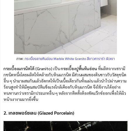
ภาพ:
กระเบื้องลายหินอ่อน Marble White Granito สีขาวคาราร่า ผิวเงา
กระเบื้องแกรนิตโต้
(Granito)
เป็น
กระเบื้องปูพื้นหินอ่อน
ที่ผลิตจากเซรามิ
กชนิดหนึ่งโดยผลิตให้คล้ายกับหินแกรนิต มีส่วนผสมของดินขาวกับวัสดุชนิด
อื่น ๆ นำมาผสมกันแล้วอัดกดให้เป็นเนื้อเดียวกันทั้งแผ่น แล้วนำไปผ่านความ
ร้อนสูงทำให้มีคุณสมบัติแข็งแรงใกล้เคียงกับหินแกรนิต จึงใช้งานได้อย่าง
ทนทานกว่าเซรามิกประเภทอื่น ๆ หลังจากติดตั้งต้องขัดแว๊กซ์ออกเพื่อให้ผิว
หน้าเงางามมากยิ่งขึ้น
2. เกลซพอร์ซเลน (Glazed Porcelain)