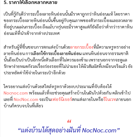
5. ราคาให้เลือกหลากหลาย
เป็นที่รู้กันดีว่ากระเบื้องลายหินอ่อนนั้นมีราคาถูกกว่าหินอ่อนแท้ โดยราคา
ของกระเบื้องลายหินอ่อนนั้นขึ้นอยู่กับคุณภาพของตัวกระเบื้องและลวดลาย
ที่อยู่บนแผ่นกระเบื้อง ถึงแม้บางรุ่นจะมีราคาสูงแต่ก็ยังถือว่าต่ำกว่าราคาหิน
อ่อนแท้ที่นำเข้าจากต่างประเทศ
สำหรับผู้ที่ชื่นชอบการตกแต่งบ้านด้วย
ลายกระเบื้อง
ที่มีความหรูหราอย่าง
ลายหินอ่อน การ
เลือกใช้กระเบื้องลายหินอ่อน
แทนหินอ่อนจากธรรมชาติ
นั้นถือเป็นว่าเป็นอีกหนึ่งตัวเลือกที่ไม่ควรมองข้าม เพราะนอกจากจะดูแล
รักษาง่ายหมดกังวลเรื่องร่องรอยที่ไม่น่ามอง ให้ผิวสัมผัสที่เหมือนจริงแล้ว ยัง
ประหยัดค่าใช้จ่ายในกระเป๋าอีกด้วย
ใครอยากแต่งบ้านด้วยสไตล์หรูหราด้วยงบประมาณที่จับต้องได้
Nocnoc.com
พร้อมแล้วที่จะช่วยคุณสร้างบ้านในฝันไปด้วยกัน คลิกเข้าไป
เลยที่
NocNoc.com
จะเป็น
เฟอร์นิเจอร์
ตกแต่งภายในหรือ
รีโนเวท
ภายนอก
บ้านก็ครบจบในที่เดียว
“
“แต่งบ้านได้สุดอย่างฝันที่ NocNoc.com”