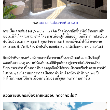
ภาพ:
ฮอล แมท หินอ่อนสีเทาเข้มลายขาว
กระเบื้องลายหินอ่อน
(Marble Tile) คือ วัสดุที่ถูกผลิตขึ้นเพื่อใช้ทดแทนหิน
อ่อนแท้ที่เกิดตามธรรมชาติ โดย
กระเบื้องปูพื้นหินอ่อน
นั้นมีผิวสัมผัสเหมือน
กับหินอ่อนแท้ ราคาถูกกว่า ดูแลรักษาง่ายกว่า และมีพื้นผิวให้เลือกหลาย
แบบ เช่น ผิวมัน ผิวด้าน ผิวกันลื่น และมีลวดลายให้เลือกหลากหลายสไตล์
ถึงแม้ว่าหินอ่อนแท้จะมีลวดลายที่สวยงามเป็นเอกลักษณ์ และเป็นวัสดุที่
แสดงถึงความหรูหรา แต่หินอ่อนแท้ก็มีจุดอ่อนอยู่หลายข้อไม่ว่าจะเป็น
ปัญหารอยด่าง เนื่องจากหินอ่อนดูดซึมน้ำได้มาก เป็นรอยขีดข่วนง่าย หากใช้
ไปนาน ๆ จะมีความแวววาวลดน้อยลง จำเป็นต้องขัดหน้าหินทุก 2-3 ปี
ทำให้คนหันมาใช้กระเบื้องลายหินอ่อนที่ดูแลง่ายกว่ากันมากขึ้น
ลวดลายบนกระเบื้องลายหินอ่อนเกิดจากอะไร ?