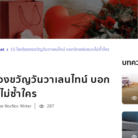
get
15 ไอเดียของขวัญวันวาเลนไทน์ บอกรักแฟนแบบไม่ซ้ำใคร
บทค
องขวัญวันวาเลนไทน์ บอก
ม่ซ้ำใคร
ดย NocNoc Writer
287