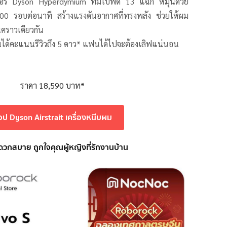
อร์ Dyson Hyperdymium ที่มีใบพัด 13 แฉก หมุนด้วย
000 รอบต่อนาที สร้างแรงดันอากาศที่ทรงพลัง ช่วยให้ผม
คราวเดียวกัน
นได้คะแนนรีวิวถึง 5 ดาว* แฟนได้ไปจะต้องเลิฟแน่นอน
ราคา 18,590 บาท*
้อป Dyson Airstrait เครื่องหนีบผม
 สะดวกสบาย ถูกใจคุณผู้หญิงที่รักงานบ้าน