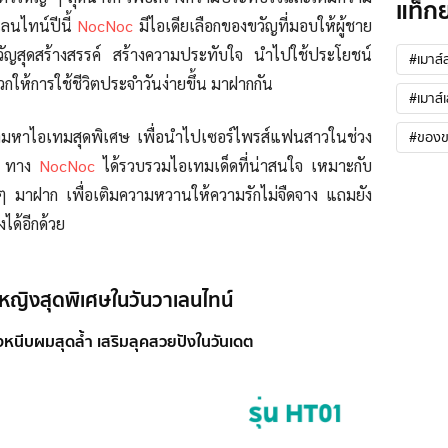
แท็ก
าเลนไทน์ปีนี้
NocNoc
มีไอเดียเลือกของขวัญที่มอบให้ผู้ชาย
ขวัญสุดสร้างสรรค์ สร้างความประทับใจ นำไปใช้ประโยชน์
#เมาส์
ห้การใช้ชีวิตประจำวันง่ายขึ้น มาฝากกัน
#เมาส์เ
ตามหาไอเทมสุดพิเศษ เพื่อนำไปเซอร์ไพรส์แฟนสาวในช่วง
#ของข
ี้ ทาง
NocNoc
ได้รวบรวมไอเทมเด็ดที่น่าสนใจ เหมาะกับ
 มาฝาก เพื่อเติมความหวานให้ความรักไม่จืดจาง แถมยัง
ได้อีกด้วย
หญิงสุดพิเศษในวันวาเลนไทน์
่องหนีบผมสุดล้ำ เสริมลุคสวยปังในวันเดต