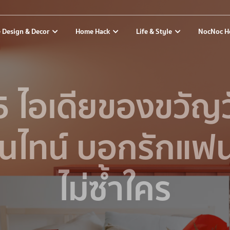
 Design & Decor
Home Hack
Life & Style
NocNoc H
5 ไอเดียของขวัญว
ลนไทน์ บอกรักแฟ
ไม่ซ้ำใคร