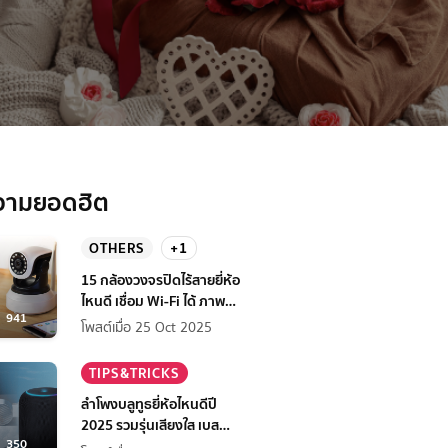
วามยอดฮิต
OTHERS
+1
15 กล้องวงจรปิดไร้สายยี่ห้อ
ไหนดี เชื่อม Wi-Fi ได้ ภาพชัด
941
ฟีเจอร์ครบ ราคาดี
โพสต์เมื่อ 25 Oct 2025
TIPS&TRICKS
ลำโพงบลูทูธยี่ห้อไหนดีปี
2025 รวมรุ่นเสียงใส เบส
350
หนัก ที่ต้องมี