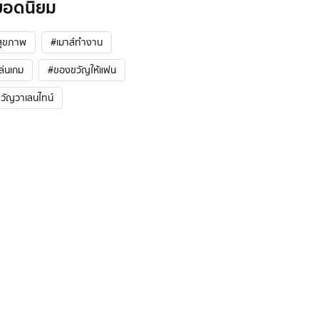
ยอดนิยม
สุขภาพ
#เมาส์ทำงาน
ล่นเกม
#ของขวัญให้แฟน
วัญวาเลนไทน์