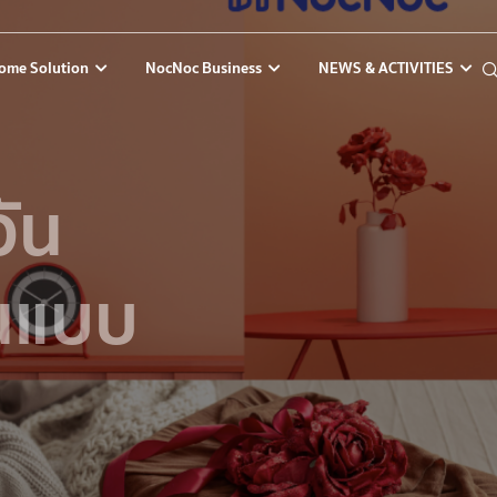
ome Solution
NocNoc Business
NEWS & ACTIVITIES
ัน
นแบบ