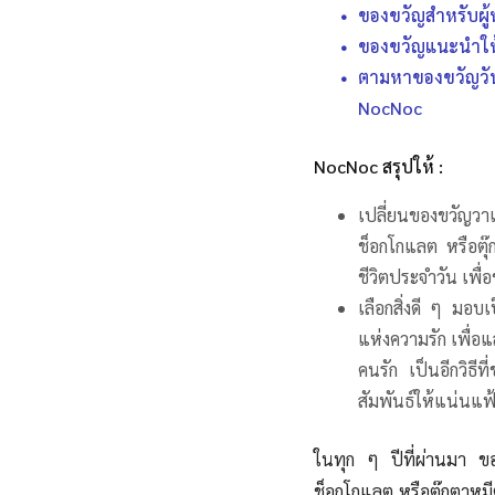
ของขวัญสำหรับผู้
ของขวัญแนะนำให
ตามหาของขวัญวัน
NocNoc
NocNoc สรุปให้ :
เปลี่ยนของขวัญวาเ
ช็อกโกแลต หรือตุ๊
ชีวิตประจำวัน เพื
เลือกสิ่งดี ๆ มอ
แห่งความรัก เพื่อ
คนรัก เป็นอีกวิธีท
สัมพันธ์ให้แน่นแฟ้น
ในทุก ๆ ปีที่ผ่านมา ข
ช็อกโกแลต หรือตุ๊กตาหมี