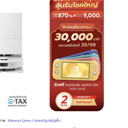
ภาพ :
Roborock Qrevo S หุ่นยนต์ดูดฝุ่นถูพื้น