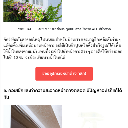
ภาพ: HAFELE 489.97.102 ซีลประตูกันแมลงสีน้ำตาล ALU สีน้ำตาล
คิดว่าติดกันสาดจะใหญ่ไปหน่อยสำหรับบ้านเรา ลองมาดูอีกเคล็ดลับง่าย ๆ
แค่ติดคิ้วเพิ่มเหนือบานหน้าต่าง จะใช้เป็นคิ้วปูนหรือคิ้วสำเร็จรูปก็ได้ เพื่อ
ให้น้ำไหลลงตามผนัง แทนที่จะเข้าไปยังหน้าต่างตรง ๆ อาจติดให้กว้างออก
ไปสัก 10 ซม. จะช่วยเพิ่มทางน้ำไหลได้
ช้อปอุปกรณ์หน้าต่าง คลิก!
5. คอยเช็กและทำความสะอาดหน้าต่างตลอด มีปัญหาอะไรก็แก้ได้
ทัน