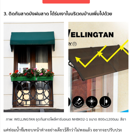
3. ติดกันสาดบังฝนสาด ได้ร่มเงาในบริเวณบ้านเพิ่มไปด้วย
ภาพ: WELLINGTAN ชุดกันสาดโพลีคาร์บอเนต NHBK02-1 ขนาด 800x1200มม. สีชา
แค่ซ่อมน้ำซึมขอบหน้าต่างอย่างเดียวรู้สึกว่าไม่พอแล้ว อยากจะปรับปรุง