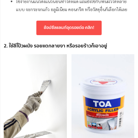
ใช้ง่ายงานแนวดิ่งแนวนอนทำได้หมด แถมยังใช้กับพื้นผิวได้หลาย
แบบ จะกระจกแก้ว อลูมิเนียม คอนกรีต หรือวัสดุอื่นก็เลือกได้เลย
ช้อปซีลแลนท์อุดรอยต่อ คลิก!
2. ใช้สีโป๊วผนัง รอยแตกลายงา หรือรอยร้าวก็เอาอยู่