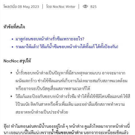
โพสต์เมื่อ 08 May 2023
โดย NocNoc Writer
825
หัวข้อที่สนใจ
มาดูก่อนขอบหน้าต่างรั่วซึมเพราะอะไร?
รวมมาให้แล้ว! วิธีแก้น้ำซึมขอบหน้าต่างได้ทั้งแก้ ได้ทั้งป้องกัน!
NocNoc สรุปให้
น้ำรั่วขอบหน้าต่างเป็นปัญหาที่มีสาเหตุหลายแบบ อาจจะมาจาก
ผนังแตกร้าว ช่างใช้ซีลแลนท์เก็บงานไม่เหมาะสมกับสภาพแวดล้อม
หรืออาจจะเป็นวัสดุเสื่อมสภาพตามเวลาก็ได้
วิธีแก้และป้องกันขอบหน้าต่างรั่วซึม ทำได้ทั้งใช้ซิลิโคนซีลแลนท์ ใช้สี
โป๊วผนัง ติดกันสาดหรือคิ้วเพิ่มเติม และอย่าลืมเช็กสภาพทำความ
สะอาดหน้าต่างเป็นประจำด้วย
อุ๊ย! ทำไมตอนฝนตกมีน้ำนองอยู่ใกล้ ๆ หน้าต่าง ดูแล้วไหลมาจากหน้าต่างนี่
นา เจอแบบนี้ไม่ดีแน่ เพราะ
น้ำซึมขอบหน้าต่าง
นอกจากจะเหนื่อยเช็ดแล้ว