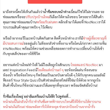
มาถึงตรงนี้คงได้เห็นกันแล้วว่า
น้ำซึมขอบหน้าต่าง
เนี่ยแก้ไขได้ไม่ยากเลย จะ
ซ่อมแซมหรือจะ
ปรับปรุงบ้านใหม่
ก็เลือกได้ตามใจชอบ ใครอยากได้สินค้า
คุณภาพมาซ่อมแซมบ้าน
พร้อมรับฝนตก
คลิกเข้ามาได้เลยที่ NocNoc เราได้
รวบรวมสินค้าคุณภาพปัง ๆ ไว้เพียบ
หรือถ้ายากจะรีโนเวทบ้านติดกันสาด ติดคิ้วหน้าต่าง เราก็มี
ช่างผู้เชี่ยวชาญที่
มีประสบการณ์
รออยู่แล้ว ไม่ต้องกลัวช่างทิ้งงาน หรือโดนโก่งราคา เพราะทีม
งาน NocNoc พร้อมให้ความช่วยเหลือตลอดการทำงาน เปลี่ยนบ้านให้เข้า
กับทุกสเต็ปของการใช้ชีวิต
อยากแต่งบ้านใหม่ทำไงดี ไม่มีไอเดียถูกใจสักแบบ
โหลดแอป NocNoc
มา
เลย! Inspiration Feed มี
ไอเดียแต่งบ้านเก๋ ๆ
จะห้องนั่งเล่น ห้องนอน
ห้องน้ำ หรือห้องไหน ๆ ก็พร้อมเป็นแรงบันดาลใจดี ๆ ให้กับทุกคน แถมยังมี
ฟีเจอร์ Your Style Quiz เป็นตัวช่วยเลือกสไตล์ที่ใช่มาให้ด้วย หากถูกใจ
สินค้าชิ้นไหน ก็ช้อปผ่านแอปได้เลยทุกที่ทุกเวลา พร้อมจัดส่งถึงบ้าน!
รั่วซึมเรื่องใหญ่ อย่าลืมเตรียมบ้านให้ดี! ไปดูต่อที่…
หน้าฝนนี้ไม่กลัวน้ำรั่ว! ทำกันซึมดาดฟ้าระบบไหนดีให้ใช้งานได้ยาวนาน
หน้าฝนไม่กังวล! ซ่อมหลังคารั่วให้ตรงจุด ช่วยปกป้องบ้านจากน้ำรั่ว