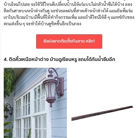
บ้านใหม่ไปเลย จะใช้วิธีไหนดีเปลี่ยนบ้านให้เก๋แบบไม่กลัวน้ำซึมได้บ้าง ลอง
ติดกันสาดบนหน้าต่างกันดู จะช่วยลดฝนที่สาดเข้าหน้าต่างได้ แถมยังเพิ่มร่ม
เงาในบริเวณบ้าน มีพื้นที่ให้ทำกิจกรรมเพิ่ม และถ้าดีไซน์ให้ดี ๆ แมทช์กับของ
ตกแต่งอื่น ๆ จะทำให้บ้านดูชิคขึ้นอีกเป็นกอง
ช้อปอยากติดตั้งกันสาด คลิก!
4. ติดคิ้วเหนือหน้าต่าง บ้านดูเรียบหรู แถมได้กันน้ำซึมอีก