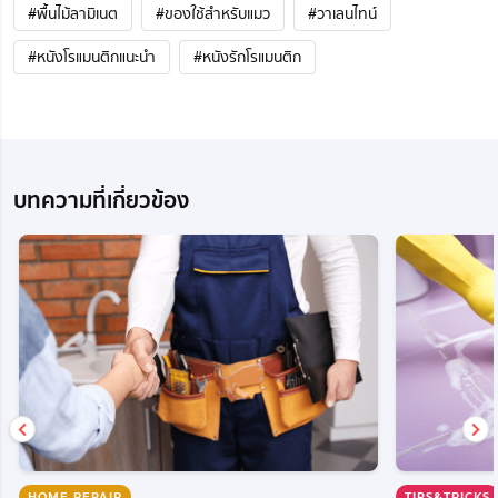
#พื้นไม้ลามิเนต
#ของใช้สำหรับแมว
#วาเลนไทน์
#หนังโรแมนติกแนะนํา
#หนังรักโรแมนติก
บทความที่เกี่ยวข้อง
HOME REPAIR
TIPS&TRICKS