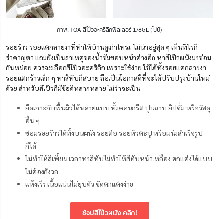
ภาพ: TOA สีโป๊วอะคริลิกฟิลเลอร์ 1/8GL (ไปป์)
รอยร้าว รอยแตกลายงาที่ทำให้บ้านดูเก่าโทรม ไม่น่าอยู่สุด ๆ เห็นทีไรก็
รำคาญตา แถมยังเป็นสาเหตุของน้ำซึมขอบหน้าต่างอีก หาสีโป๊วผนังมาซ่อม
กันหน่อย ควรจะเลือกสีโป๊วอะคริลิก เพราะใช้ง่าย ใช้ได้ทั้งรอยแตกลายงา
รอยแตกร้าวเล็ก ๆ ทาสีทับก็สบาย ถือเป็นโอกาสดีที่จะได้ปรับปรุงบ้านใหม่
ด้วย สำหรับสีโป๊วก็มีข้อดีหลากหลาย ไม่ว่าจะเป็น
ยึดเกาะกับพื้นผิวได้หลายแบบ ทั้งคอนกรีต ปูนฉาบ ยิปซั่ม หรือวัสดุ
อื่น ๆ
ซ่อมรอยร้าวได้ทั้งบนผนัง รอยต่อ รอยหัวตะปู หรือผนังสำเร็จรูป
ก็ได้
ไม่ทำให้สีเพี้ยน เวลาทาสีทับไม่ทำให้สีทับหน้าเหลือง ตกแต่งได้แบบ
ไม่ต้องกังวล
แห้งเร็ว เนื้อแน่นไม่ยุบตัว ขัดตกแต่งง่าย
ช้อปสีโป๊วผนัง คลิก!