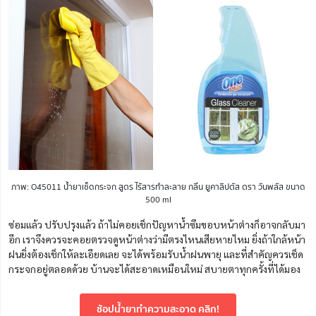
ภาพ: O45011 น้ำยาเช็ดกระจก สูตร ไร้สารทำละลาย กลิ่น ยูคาลิปตัส ตรา วันพลัส ขนาด
500 ml
ซ่อมแล้ว ปรับปรุงแล้ว ถ้าไม่คอยเช็กปัญหาน้ำซึมขอบหน้าต่างก็อาจกลับมา
อีก เราจึงควรจะคอยตรวจดูหน้าต่างว่ามีตรงไหนเสียหายไหม ยิ่งถ้าใกล้หน้า
ฝนยิ่งต้องเช็กให้ละเอียดเลย จะได้พร้อมรับน้ำฝนพายุ และที่สำคัญควรเช็ด
กระจกอยู่ตลอดด้วย บ้านจะได้สะอาดเหมือนใหม่ สบายตาทุกครั้งที่ได้มอง
ช้อปน้ำยาทำความสะอาด คลิก!