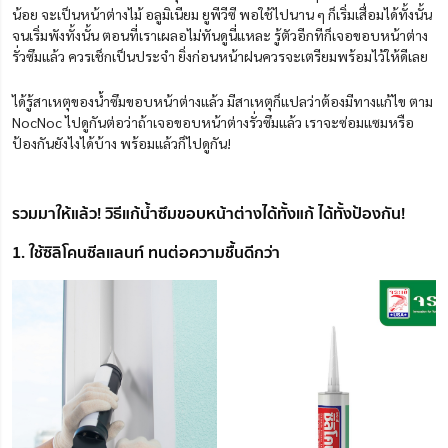
น้อย จะเป็นหน้าต่างไม้ อลูมิเนียม ยูพีวีซี พอใช้ไปนาน ๆ ก็เริ่มเสื่อมได้ทั้งนั้น
จนเริ่มพังทั้งนั้น ตอนที่เราเผลอไม่ทันดูนี่แหละ รู้ตัวอีกทีก็เจอขอบหน้าต่าง
รั่วซึมแล้ว ควรเช็กเป็นประจำ ยิ่งก่อนหน้าฝนควรจะเตรียมพร้อมไว้ให้ดีเลย
ได้รู้สาเหตุของน้ำซึมขอบหน้าต่างแล้ว มีสาเหตุก็แปลว่าต้องมีทางแก้ไข ตาม
NocNoc ไปดูกันต่อว่าถ้าเจอขอบหน้าต่างรั่วซึมแล้ว เราจะซ่อมแซมหรือ
ป้องกันยังไงได้บ้าง พร้อมแล้วก็ไปดูกัน!
รวมมาให้แล้ว! วิธีแก้น้ำซึมขอบหน้าต่างได้ทั้งแก้ ได้ทั้งป้องกัน!
1. ใช้ซิลิโคนซีลแลนท์ ทนต่อความชื้นดีกว่า