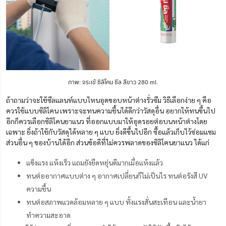
ภาพ: จระเข้ ซิลิโคน ซีล สีขาว 280 ml.
ถ้าถามว่าจะใช้ซีลแลนท์แบบไหนอุดขอบหน้าต่างรั่วซึม วิธีเลือกง่าย ๆ คือ
ควรใช้แบบซิลิโคน เพราะจะทนความชื้นได้ดีกว่าวัสดุอื่น อยากให้ทนขึ้นไป
อีกก็ควรเลือกซิลิโคนยาแนว ที่ออกแบบมาให้อุดรอยต่อบนหน้าต่างโดย
เฉพาะ ยิ่งถ้าใช้กับวัสดุได้หลาย ๆ แบบ ยิ่งดีขึ้นไปอีก ซื้อแล้วเก็บไว้ซ่อมแซม
ส่วนอื่น ๆ ของบ้านได้อีก ส่วนข้อดีที่ไม่ควรพลาดของซิลิโคนยาแนว ได้แก่
แข็งแรง แห้งเร็ว แถมยังยืดหยุ่นดีมากเมื่อแห้งแล้ว
ทนต่ออากาศแบบต่าง ๆ อากาศเปลี่ยนก็ไม่เป็นไร ทนต่อรังสี UV
ความชื้น
ทนต่อสภาพแวดล้อมหลาย ๆ แบบ ทั้งแรงสั่นสะเทือน และน้ำยา
ทำความสะอาด