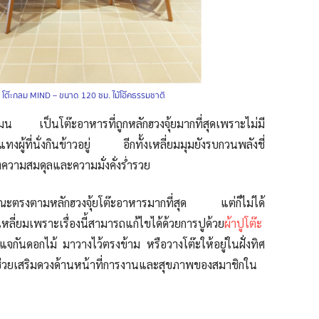
:
โต๊ะกลม MIND – ขนาด 120 ซม. ไม้โอ๊คธรรมชาติ
น เป็นโต๊ะอาหารที่ถูกหลักฮวงจุ้ยมากที่สุดเพราะไม่มี
ทงผู้ที่นั่งกินข้าวอยู่ อีกทั้งเหลี่ยมมุมยังรบกวนพลังชี่
ึงความสมดุลและความมั่งคั่งร่ำรวย
กษณะตรงตามหลักฮวงจุ้ยโต๊ะอาหารมากที่สุด แต่ก็ไม่ได้
หลี่ยมเพราะเรื่องนี้สามารถแก้ไขได้ด้วยการปูด้วย
ผ้าปูโต๊ะ
กันดอกไม้ มาวางไว้ตรงข้าม หรือวางโต๊ะให้อยู่ในฝั่งทิศ
ช่วยเสริมดวงด้านหน้าที่การงานและสุขภาพของสมาชิกใน