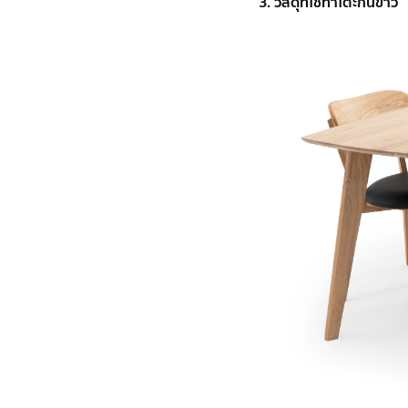
3. วัสดุที่ใช้ทำโต๊ะกินข้าว