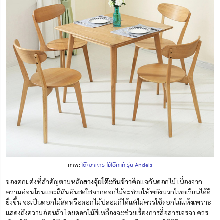
ภาพ:
โต๊ะอาหาร ไม้โอ๊คแท้ รุ่น Andels
ของตกแต่งที่สำคัญตามหลัก
ฮวงจุ้ยโต๊ะกินข้าว
คือแจกันดอกไม้ เนื่องจาก
ความอ่อนโยนและสีสันอันสดใสจากดอกไม้จะช่วยให้พลังบวกไหลเวียนได้ดี
ยิ่งขึ้น จะเป็นดอกไม้สดหรือดอกไม้ปลอมก็ได้แต่ไม่ควรใช้ดอกไม้แห้งเพราะ
แสดงถึงความอ่อนล้า โดยดอกไม้สีเหลืองจะช่วยเรื่องการสื่อสารเจรจา ควร