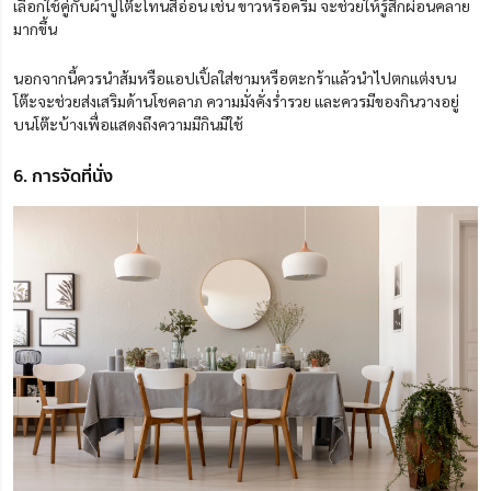
เลือกใช้คู่กับผ้าปูโต๊ะโทนสีอ่อน เช่น ขาวหรือครีม จะช่วยให้รู้สึกผ่อนคลาย
มากขึ้น
นอกจากนี้ควรนำส้มหรือแอปเปิ้ลใส่ชามหรือตะกร้าแล้วนำไปตกแต่งบน
โต๊ะจะช่วยส่งเสริมด้านโชคลาภ ความมั่งคั่งร่ำรวย และควรมีของกินวางอยู่
บนโต๊ะบ้างเพื่อแสดงถึงความมีกินมีใช้
6. การจัดที่นั่ง