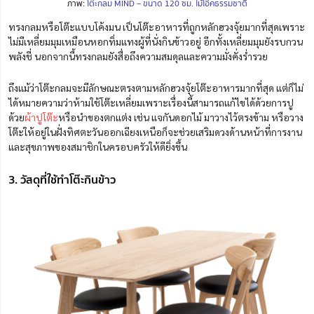
ภาพ:
โต๊ะกลม MIND – ขนาด 120 ซม. ไม้โอ๊คธรรมชาติ
ทรงกลมหรือโต๊ะแบบโค้งมน เป็นโต๊ะอาหารที่ถูกหลักฮวงจุ้ยมากที่สุดเพราะ
ไม่มีเหลี่ยมมุมเหมือนหอกทิ่มแทงผู้ที่นั่งกินข้าวอยู่ อีกทั้งเหลี่ยมมุมยังรบกวน
พลังชี่ นอกจากนี้ทรงกลมยังสื่อถึงความสมดุลและความมั่งคั่งร่ำรวย
ถึงแม้ว่าโต๊ะกลมจะมีลักษณะตรงตามหลักฮวงจุ้ยโต๊ะอาหารมากที่สุด แต่ก็ไม่
ได้หมายความว่าห้ามใช้โต๊ะเหลี่ยมเพราะเรื่องนี้สามารถแก้ไขได้ด้วยการปู
ด้วย
ผ้าปูโต๊ะ
หรือนำของตกแต่ง เช่น แจกันดอกไม้ มาวางไว้ตรงข้าม หรือวาง
โต๊ะให้อยู่ในฝั่งทิศตะวันออกเฉียงเหนือก็จะช่วยเสริมดวงด้านหน้าที่การงาน
และสุขภาพของสมาชิกในครอบครัวให้ดียิ่งขึ้น
3. วัสดุที่ใช้ทำโต๊ะกินข้าว