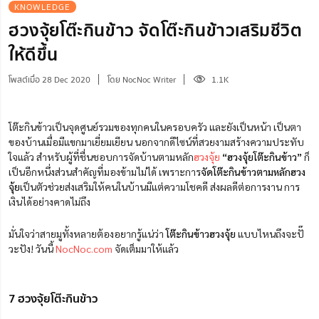
KNOWLEDGE
ฮวงจุ้ยโต๊ะกินข้าว จัดโต๊ะกินข้าวเสริมชีวิต
ให้ดีขึ้น
โพสต์เมื่อ 28 Dec 2020
โดย NocNoc Writer
1.1K
โต๊ะกินข้าวเป็นจุดศูนย์รวมของทุกคนในครอบครัว และยังเป็นหน้า เป็นตา
ของบ้านเมื่อมีแขกมาเยี่ยมเยียน นอกจากดีไซน์ที่สวยงามสร้างความประทับ
ใจแล้ว สำหรับผู้ที่ชื่นชอบการจัดบ้านตามหลัก
ฮวงจุ้ย
“ฮวงจุ้ยโต๊ะกินข้าว”
ก็
เป็นอีกหนึ่งส่วนสำคัญที่มองข้ามไม่ได้ เพราะการ
จัดโต๊ะกินข้าวตามหลักฮวง
จุ้ย
เป็นตัวช่วยส่งเสริมให้คนในบ้านมีแต่ความโชคดี ส่งผลดีต่อการงาน การ
เงินได้อย่างคาดไม่ถึง
มั่นใจว่าสายมูทั้งหลายต้องอยากรู้แน่ว่า
โต๊ะกินข้าวฮวงจุ้ย
แบบไหนถึงจะปั๊
วะปัง! วันนี้
NocNoc.com
จัดเต็มมาให้แล้ว
7 ฮวงจุ้ยโต๊ะกินข้าว