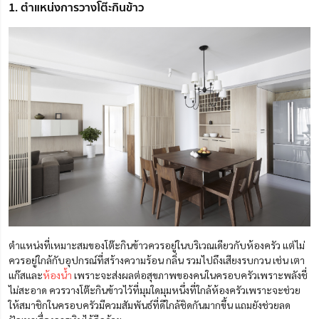
1. ตำแหน่งการวางโต๊ะกินข้าว
ตำแหน่งที่เหมาะสมของโต๊ะกินข้าวควรอยู่ในบริเวณเดียวกับห้องครัว แต่ไม่
ควรอยู่ใกล้กับอุปกรณ์ที่สร้างความร้อน กลิ่น รวมไปถึงเสียงรบกวน เช่น เตา
แก๊สและ
ห้องน้ำ
เพราะจะส่งผลต่อสุขภาพของคนในครอบครัวเพราะพลังชี่
ไม่สะอาด ควรวางโต๊ะกินข้าวไว้ที่มุมใดมุมหนึ่งที่ใกล้ห้องครัวเพราะจะช่วย
ให้สมาชิกในครอบครัวมีควมสัมพันธ์ที่ดีใกล้ชิดกันมากขึ้น แถมยังช่วยลด