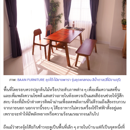
ภาพ:
BAAN FURNITURE ชุดโต๊ะไม้ยางพารา รุ่นชุดแกสทอน สีน้ำตาล(สีไม้จามจุรี)
พื้นที่โดยรอบควรปลูกต้นไม้หรือประดับภาพต่าง ๆ เพื่อเพิ่มความสดชื่น
และเพิ่มพลังความโชคดี แสงสว่างภายในห้องควรเป็นแสงสีอ่อนช่วยให้รู้สึก
สงบ ห้องที่มีหน้าต่างควรติดผ้าม่านเพื่อลดพลังงานที่ไม่ดีรวมถึงเสียงรบกวน
จากภายนอก นอกจากนี้รอบ ๆ โต๊ะอาหารไม่ควรเครื่องใช้ไฟฟ้าตั้งอยู่เลย
เพราะจะทำให้มีพลังหยางหรือความร้อนแรงมากจนเกินไป
ถึงแม้ว่าฮวงจุ้ยโต๊ะกินข้าวจะดูเป็นพื้นที่เล็ก ๆ ภายในบ้าน แต่ก็เป็นจุดหนึ่งที่