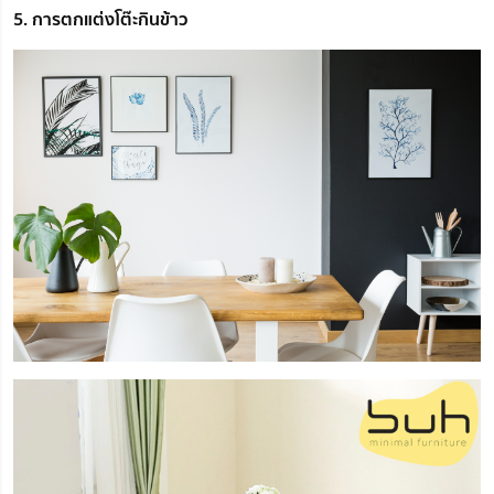
5. การตกแต่งโต๊ะกินข้าว