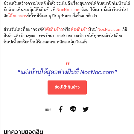
ช่วยเสริมสร้างความโชคดี มั่งคั่ง รวมไปถึงเรื่องสุขภาพให้กับสมาชิกในบ้านได้
อีกด้วย เห็นฮวงจุ้ยโต๊ะกินข้าวที่
NocNoc.com
จัดมาให้แบบนี้แล้วรีบนำไป
จัด
โต๊ะอาหาร
ที่บ้านให้เฮง ๆ ปัง ๆ กันมากยิ่งขึ้นเลยดีกว่า
สำหรับใครที่อยากจะจัด
โต๊ะกินข้าว
หรือ
ห้องกินข้าว
ใหม่
NocNoc.com
ก็มี
สินค้าแต่งบ้านคุณภาพพร้อมราคาสบายกระเป๋ารอให้ทุกคนเข้าไปเลือก
ช้อปเพื่อเสริมสร้างสิริมงคลตามหลักฮวงจุ้ยกันแล้ว
“
“แต่งบ้านได้สุดอย่างฝันที่ NocNoc.com”
ช้อปโต๊ะกินข้าว
แชร์
บทความยอดฮิต