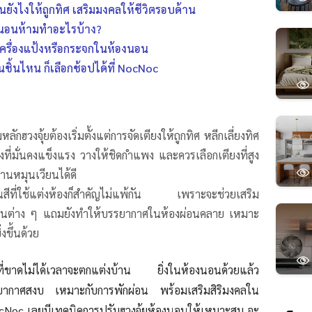
นยังไงให้ถูกทิศ เสริมมงคลให้ชีวิตรอบด้าน
องนอนห้ามทำอะไรบ้าง?
ะเครื่องแป้งหรือกระจกในห้องนอน
ชิ้นไหน ก็เลือกช้อปได้ที่ NocNoc
กฮวงจุ้ยต้องเริ่มตั้งแต่การจัดเตียงให้ถูกทิศ หลีกเลี่ยงทิศ
งที่มั่นคงแข็งแรง วางให้ชิดกำแพง และควรเลือกเตียงที่สูง
งานหมุนเวียนได้ดี
ีที่ใช้แต่งห้องก็สำคัญไม่แพ้กัน เพราะจะช่วยเสริม
านต่าง ๆ แถมยังทำให้บรรยากาศในห้องผ่อนคลาย เหมาะ
งขึ้นด้วย
ใหญ่ที่ขาดไม่ได้เวลาจะตกแต่งบ้าน ยิ่งในห้องนอนด้วยแล้ว
ยากาศสงบ เหมาะกับการพักผ่อน พร้อมเสริมสิริมงคลใน
 NocNoc เลยมีเทคนิคการปรับฮวงจุ้ยห้องนอนให้เหมาะสม จะ