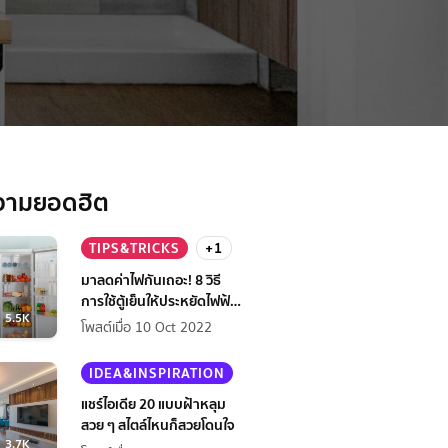
วามยอดฮิต
TIPS&TRICKS
+1
มาลดค่าไฟกันเถอะ! 8 วิธี
การใช้ตู้เย็นให้ประหยัดไฟฟ้า
5.5K
กว่าเดิม
โพสต์เมื่อ 10 Oct 2022
IDEA&INSPIRATION
แชร์ไอเดีย 20 แบบฝ้าหลุม
สวย ๆ สไตล์ไหนก็สวยโดนใจ
3.7K