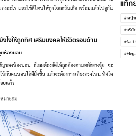
แท็ก
ต่งอะไร และใช้สีไหนให้ถูกโฉลกวันเกิด พร้อมแล้วไปดูกัน
#หญ้าเ
#บริษัท
ังไงให้ถูกทิศ เสริมมงคลให้ชีวิตรอบด้าน
#Natt
จุ้ยห้องนอน
#Eleg
ัญของห้องนอน ก็เลยต้องจัดให้ถูกต้องตามหลักฮวงจุ้ย จะ
ลให้กับคนนอนได้ดียิ่งขึ้น แล้วจะต้องวางเตียงตรงไหน ทิศใด
้อยแล้ว
่เหมาะสม