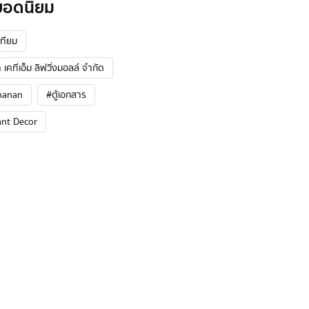
ยอดนิยม
ทียม
 เคทีเอ็ม ลิฟวิ่งมอลล์ จำกัด
hanan
#ตู้เอกสาร
ant Decor