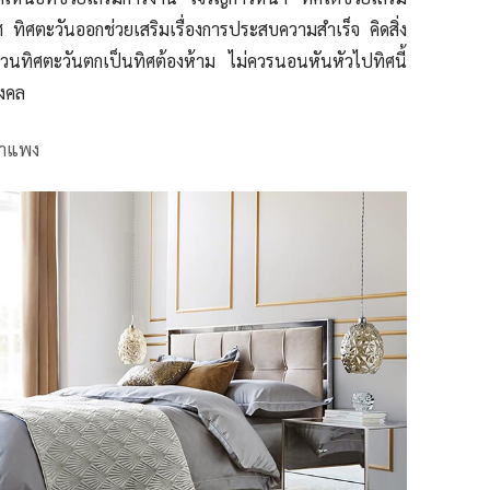
ิยศ ทิศตะวันออกช่วยเสริมเรื่องการประสบความสำเร็จ คิดสิ่ง
นทิศตะวันตกเป็นทิศต้องห้าม ไม่ควรนอนหันหัวไปทิศนี้
มงคล
กำแพง