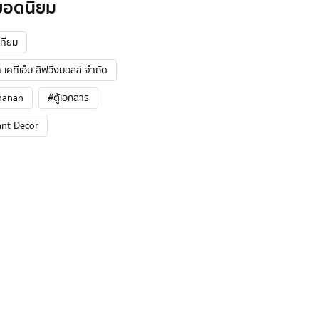
ยอดนิยม
ทียม
 เคทีเอ็ม ลิฟวิ่งมอลล์ จำกัด
hanan
#ตู้เอกสาร
ant Decor