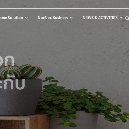
ome Solution
NocNoc Business
NEWS & ACTIVITIES
ือก
ะกับ