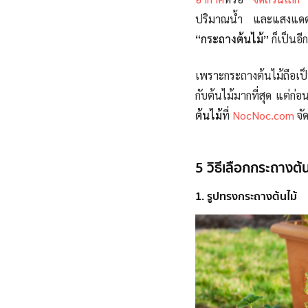
ปริมาณน้ำ และแสงแดดอ
“กระถางต้นไม้”
ก็เป็นอ
เพราะกระถางต้นไม้ถือเป็
กับต้นไม้มากที่สุด แต่ก่อ
ต้นไม้
ที่
NocNoc.com
จั
5 วิธีเลือกกระถางต้น
1. รูปทรงกระถางต้นไม้