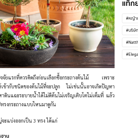
แท็ก
#หญ้าเ
#บริษัท
#Natt
#Eleg
ัจจัยแรกที่ควรคิดถึงก่อนเลือกซื้อกระถางต้นไม้ เพราะ
้เข้ากับชนิดของต้นไม้ที่จะปลูก ไม่เช่นนั้นอาจเกิดปัญหา
ดินแฉะระบายน้ำได้ไม่ดีต้นไม่เจริญเติบโตไม่เต็มที่ แล้ว
รูปทรงกระถางแบบไหนมาดูกัน
่จะแบ่งออกเป็น 3 ทรง ได้แก่
รฐาน