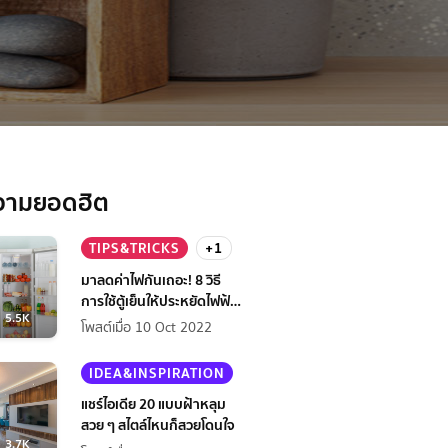
วามยอดฮิต
TIPS&TRICKS
+1
มาลดค่าไฟกันเถอะ! 8 วิธี
การใช้ตู้เย็นให้ประหยัดไฟฟ้า
5.5K
กว่าเดิม
โพสต์เมื่อ 10 Oct 2022
IDEA&INSPIRATION
แชร์ไอเดีย 20 แบบฝ้าหลุม
สวย ๆ สไตล์ไหนก็สวยโดนใจ
3.7K