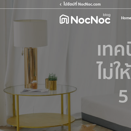
ไปช้อปที่ NocNoc.com
Home
เทค
ไม่ใ
5