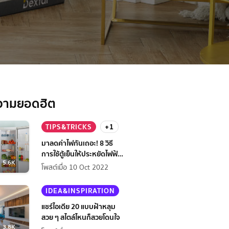
erma Mercy
วามยอดฮิต
TIPS&TRICKS
+1
มาลดค่าไฟกันเถอะ! 8 วิธี
การใช้ตู้เย็นให้ประหยัดไฟฟ้า
5.6K
กว่าเดิม
โพสต์เมื่อ 10 Oct 2022
IDEA&INSPIRATION
แชร์ไอเดีย 20 แบบฝ้าหลุม
สวย ๆ สไตล์ไหนก็สวยโดนใจ
3.8K