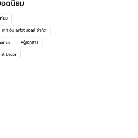
ยอดนิยม
ทียม
 เคทีเอ็ม ลิฟวิ่งมอลล์ จำกัด
hanan
#ตู้เอกสาร
ant Decor