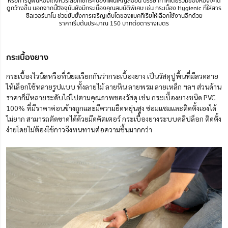
หรือการปูพื้นห้องโถงควรเลือกใช้กระเบื้องแผ่นใหญ่สีอ่อน บรรยากาศโดยรวมของห้องจะได้
ดูกว้างขึ้น นอกจากนี้ปัจจุบันยังมีกระเบื้องคุณสมบัติพิเศษ เช่น กระเบื้อง Hygienic ที่ใส่สาร
ซิลเวอร์นาโน ช่วยยับยั้งการเจริญเติบโตของแบคทีเรียให้เลือกใช้งานอีกด้วย
ราคาเริ่มต้นประมาณ 150 บาทต่อตารางเมตร
กระเบื้องยาง
กระเบื้องไวนิลหรือที่นิยมเรียกกันว่ากระเบื้องยาง เป็นวัสดุปูพื้นที่มีลวดลาย
ให้เลือกใช้หลายรูปแบบ ทั้งลายไม้ ลายหิน ลายพรม ลายเหล็ก ฯลฯ ส่วนด้าน
ราคาก็มีหลายระดับไล่ไปตามคุณภาพของวัสดุ เช่น กระเบื้องยางชนิด PVC
100% ที่มีราคาค่อนข้างถูกและมีความยืดหยุ่นสูง ซ่อมแซมและติดตั้งเองได้
ไม่ยาก สามารถตัดขาดได้ด้วยมีดคัตเตอร์ กระเบื้องยางระบบคลิปล็อก ติดตั้ง
ง่ายโดยไม่ต้องใช้กาวจึงทนทานต่อความชื้นมากกว่า