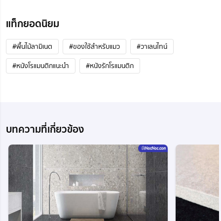
แท็กยอดนิยม
#พื้นไม้ลามิเนต
#ของใช้สำหรับแมว
#วาเลนไทน์
#หนังโรแมนติกแนะนํา
#หนังรักโรแมนติก
บทความที่เกี่ยวข้อง