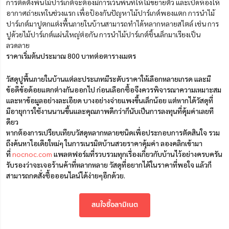
การติดตั้งพื้นไม้ปาร์เกต์จะต้องมีการเว้นพื้นที่ให้ไม้ขยายตัว และเปิดห้องให้
อากาศถ่ายเทในช่วงแรก เพื่อป้องกันปัญหาไม้ปาร์เกต์พองแตก การนำไม้
ปาร์เกต์มาปูตกแต่งพื้นภายในบ้านสามารถทำได้หลากหลายสไตล์ เช่น การ
ปูด้วยไม้ปาร์เกต์แผ่นใหญ่ต่อกัน การนำไม้ปาร์เกต์ชิ้นเล็กมาเรียงเป็น
ลวดลาย
ราคาเริ่มต้นประมาณ 800 บาทต่อตารางเมตร
วัสดุปูพื้นภายในบ้านแต่ละประเภทมีระดับราคาให้เลือกหลายเกรด และมี
ข้อดีข้อด้อยแตกต่างกันออกไป ก่อนเลือกซื้อจึงควรพิจารณาความเหมาะสม
และหาข้อมูลอย่างละเอียด บางอย่างจ่ายแพงขึ้นเล็กน้อย แต่หากได้วัสดุที่
มีอายุการใช้งานนานขึ้นและคุณภาพดีกว่าก็นับเป็นการลงทุนที่คุ้มค่าเลยที
ดียว
หากต้องการเปรียบเทียบวัสดุหลากหลายชนิดเพื่อประกอบการตัดสินใจ รวม
ถึงค้นหาไอเดียใหม่ๆ ในการเนรมิตบ้านสวยราคาคุ้มค่า ลองคลิกเข้ามา
ที่
nocnoc.com
แพลตฟอร์มที่รวบรวมทุกเรื่องเกี่ยวกับบ้านไว้อย่างครบครัน
รับรองว่าจะเจอร้านค้าที่หลากหลาย
วัสดุที่อยากได้ในราคาที่พอใจ แล้วก็
สามารถกดสั่งซื้อออนไลน์ได้ง่ายๆอีกด้วย.
สนใจซื้อลามิเนต