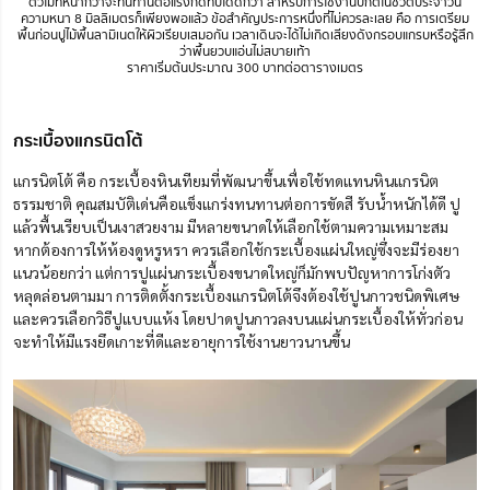
ตัวไม้ที่หนากว่าจะทนทานต่อแรงกดทับได้ดีกว่า สำหรับการใช้งานปกติในชีวิตประจำวัน
ความหนา 8 มิลลิเมตรก็เพียงพอแล้ว ข้อสำคัญประการหนึ่งที่ไม่ควรละเลย คือ การเตรียม
พื้นก่อนปูไม้พื้นลามิเนตให้ผิวเรียบเสมอกัน เวลาเดินจะได้ไม่เกิดเสียงดังกรอบแกรบหรือรู้สึก
ว่าพื้นยวบแอ่นไม่สบายเท้า
ราคาเริ่มต้นประมาณ 300 บาทต่อตารางเมตร
กระเบื้องแกรนิตโต้
แกรนิตโต้ คือ กระเบื้องหินเทียมที่พัฒนาขึ้นเพื่อใช้ทดแทนหินแกรนิต
ธรรมชาติ คุณสมบัติเด่นคือแข็งแกร่งทนทานต่อการขัดสี รับน้ำหนักได้ดี ปู
แล้วพื้นเรียบเป็นเงาสวยงาม มีหลายขนาดให้เลือกใช้ตามความเหมาะสม
หากต้องการให้ห้องดูหรูหรา ควรเลือกใช้กระเบื้องแผ่นใหญ่ซึ่งจะมีร่องยา
แนวน้อยกว่า แต่การปูแผ่นกระเบื้องขนาดใหญ่ก็มักพบปัญหาการโก่งตัว
หลุดล่อนตามมา การติดตั้งกระเบื้องแกรนิตโต้จึงต้องใช้ปูนกาวชนิดพิเศษ
และควรเลือกวิธีปูแบบแห้ง โดยปาดปูนกาวลงบนแผ่นกระเบื้องให้ทั่วก่อน
จะทำให้มีแรงยึดเกาะที่ดีและอายุการใช้งานยาวนานขึ้น