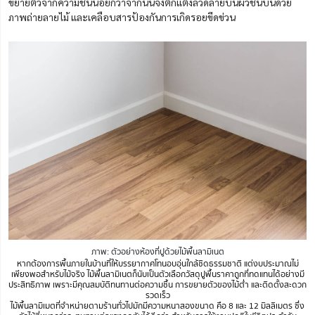
ขยายตัวจากความชื้นน้อยกว่าจากนั้นจึงตกแต่งลวดลายบนผิวชั้นบนด้วย
ภาพถ่ายลายไม้ และเคลือบสารป้องกันการเกิดรอยขีดข่วน
ภาพ: ตัวอย่างห้องที่ปูด้วยไม้พื้นลามิเนต
หากต้องการพื้นภายในบ้านที่ให้บรรยากาศโทนอบอุ่นใกล้ชิดธรรมชาติ แต่งบประมาณไม่
เพียงพอสำหรับไม้จริง ไม้พื้นลามิเนตก็นับเป็นตัวเลือกวัสดุปูพื้นราคาถูกที่ทดแทนได้อย่างมี
ประสิทธิภาพ เพราะมีคุณสมบัติทนทานต่อความชื้น การขยายตัวของไม้ต่ำ และติดตั้งสะดวก
รวดเร็ว
ไม้พื้นลามิเมตที่จำหน่ายตามร้านทั่วไปมักมีความหนาสองขนาด คือ 8 และ 12 มิลลิเมตร ซึ่ง