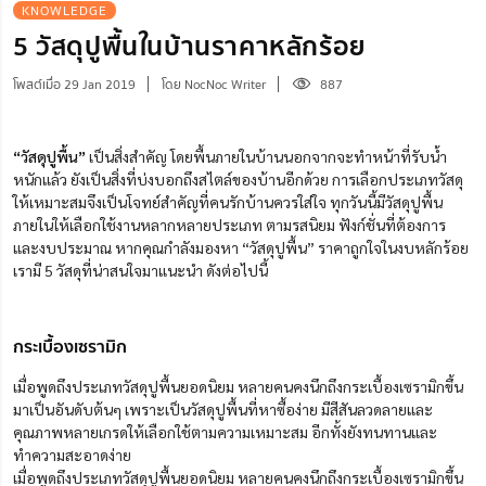
KNOWLEDGE
5 วัสดุปูพื้นในบ้านราคาหลักร้อย
โพสต์เมื่อ 29 Jan 2019
โดย NocNoc Writer
887
“วัสดุปูพื้น”
เป็นสิ่งสำคัญ โดยพื้นภายในบ้านนอกจากจะทำหน้าที่รับน้ำ
หนักแล้ว ยังเป็นสิ่งที่บ่งบอกถึงสไตล์ของบ้านอีกด้วย การเลือกประเภทวัสดุ
ให้เหมาะสมจึงเป็นโจทย์สำคัญที่คนรักบ้านควรใส่ใจ ทุกวันนี้มีวัสดุปูพื้น
ภายในให้เลือกใช้งานหลากหลายประเภท ตามรสนิยม ฟังก์ชั่นที่ต้องการ
และงบประมาณ หากคุณกำลังมองหา “วัสดุปูพื้น” ราคาถูกใจในงบหลักร้อย
เรามี 5 วัสดุที่น่าสนใจมาแนะนำ ดังต่อไปนี้
กระเบื้องเซรามิก
เมื่อพูดถึงประเภทวัสดุปูพื้นยอดนิยม หลายคนคงนึกถึงกระเบื้องเซรามิกขึ้น
มาเป็นอันดับต้นๆ เพราะเป็นวัสดุปูพื้นที่หาซื้อง่าย มีสีสันลวดลายและ
คุณภาพหลายเกรดให้เลือกใช้ตามความเหมาะสม อีกทั้งยังทนทานและ
ทำความสะอาดง่าย
เมื่อพูดถึงประเภทวัสดุปูพื้นยอดนิยม หลายคนคงนึกถึงกระเบื้องเซรามิกขึ้น