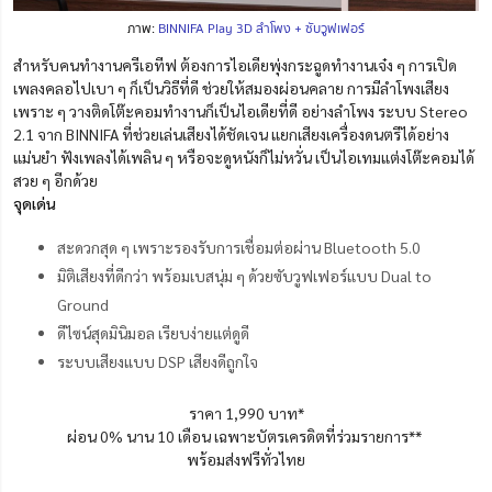
ภาพ:
BINNIFA Play 3D ลำโพง + ซับวูฟเฟอร์
สำหรับคนทำงานครีเอทีฟ ต้องการไอเดียพุ่งกระฉูดทำงานเจ๋ง ๆ การเปิด
เพลงคลอไปเบา ๆ ก็เป็นวิธีที่ดี ช่วยให้สมองผ่อนคลาย การมีลำโพงเสียง
เพราะ ๆ วางติดโต๊ะคอมทำงานก็เป็นไอเดียที่ดี อย่างลำโพง ระบบ Stereo
2.1 จาก BINNIFA ที่ช่วยเล่นเสียงได้ชัดเจน แยกเสียงเครื่องดนตรีได้อย่าง
แม่นยำ ฟังเพลงได้เพลิน ๆ หรือจะดูหนังก็ไม่หวั่น เป็นไอเทมแต่งโต๊ะคอมได้
สวย ๆ อีกด้วย
จุดเด่น
สะดวกสุด ๆ เพราะรองรับการเชื่อมต่อผ่าน Bluetooth 5.0
มิติเสียงที่ดีกว่า พร้อมเบสนุ่ม ๆ ด้วยซับวูฟเฟอร์แบบ Dual to
Ground
ดีไซน์สุดมินิมอล เรียบง่ายแต่ดูดี
ระบบเสียงแบบ DSP เสียงดีถูกใจ
ราคา 1,990 บาท*
ผ่อน 0% นาน 10 เดือน เฉพาะบัตรเครดิตที่ร่วมรายการ**
พร้อมส่งฟรีทั่วไทย