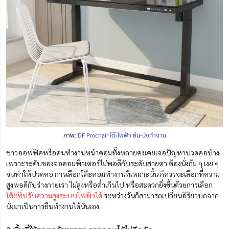
ภาพ:
DF Prochair โต๊ะไฟฟ้า ยืน-นั่งทำงาน
ชาวออฟฟิศหรือคนทำงานหน้าคอมทั้งหลายคงเคยเจอปัญหาปวดคอบ้าง
เพราะระดับของจอคอมพิวเตอร์ไม่พอดีกับระดับสายตา ต้องนั่งก้ม ๆ เงย ๆ
จนทำให้ปวดคอ การเลือกโต๊ะคอมทำงานที่เหมาะนั้น ก็ควรจะเลือกที่ความ
สูงพอดีกับร่างกายเรา ไม่สูงหรือต่ำเกินไป หรือสะดวกยิ่งขึ้นด้วยการเลือก
โต๊ะที่ปรับความสูงระบบไฟฟ้าได้
ระหว่างวันก็สามารถเปลี่ยนอิริยาบถจาก
นั่งมาเป็นการยืนทำงานได้นั่นเอง