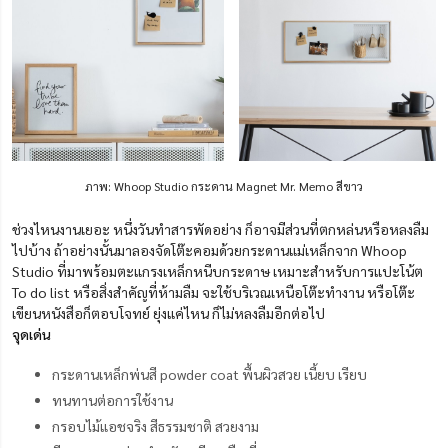
ภาพ: Whoop Studio กระดาน Magnet Mr. Memo สีขาว
ช่วงไหนงานเยอะ หนึ่งวันทำสารพัดอย่าง ก็อาจมีส่วนที่ตกหล่นหรือหลงลืม
ไปบ้าง ถ้าอย่างนั้นมาลองจัดโต๊ะคอมด้วยกระดานแม่เหล็กจาก Whoop
Studio ที่มาพร้อมตะแกรงเหล็กหนีบกระดาษ เหมาะสำหรับการแปะโน้ต
To do list หรือสิ่งสำคัญที่ห้ามลืม จะใช้บริเวณเหนือโต๊ะทำงาน หรือโต๊ะ
เขียนหนังสือก็ตอบโจทย์ ยุ่งแค่ไหน ก็ไม่หลงลืมอีกต่อไป
จุดเด่น
กระดานเหล็กพ่นสี powder coat พื้นผิวสวย เนี้ยบ เรียบ
ทนทานต่อการใช้งาน
กรอบไม้แอชจริง สีธรรมชาติ สวยงาม