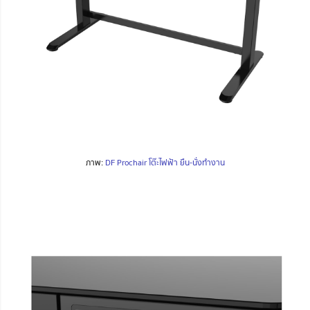
ภาพ:
DF Prochair โต๊ะไฟฟ้า ยืน-นั่งทำงาน