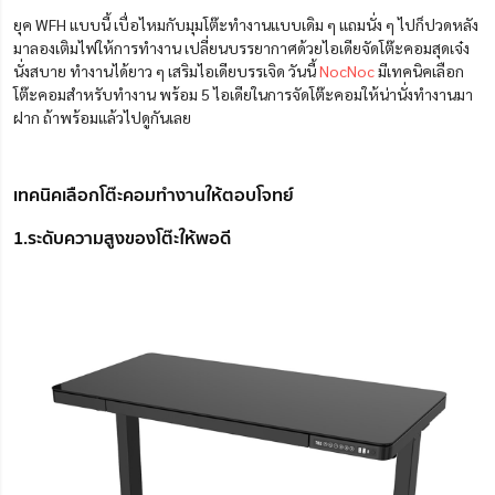
ยุค WFH แบบนี้ เบื่อไหมกับมุมโต๊ะทำงานแบบเดิม ๆ แถมนั่ง ๆ ไปก็ปวดหลัง
มาลองเติมไฟให้การทำงาน เปลี่ยนบรรยากาศด้วยไอเดียจัดโต๊ะคอมสุดเจ๋ง
นั่งสบาย ทำงานได้ยาว ๆ เสริมไอเดียบรรเจิด วันนี้
NocNoc
มีเทคนิคเลือก
โต๊ะคอมสำหรับทำงาน พร้อม 5 ไอเดียในการจัดโต๊ะคอมให้น่านั่งทำงานมา
ฝาก ถ้าพร้อมแล้วไปดูกันเลย
เทคนิคเลือกโต๊ะคอมทำงานให้ตอบโจทย์
1.ระดับความสูงของโต๊ะให้พอดี