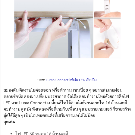
ภาพ:
Luma Connect ไฟเส้น LED อัจฉริยะ
สมองตัน คิดงานไม่ค่อยออก หรือ
ทำงานมาเหนื่อย ๆ อยากเล่นเกมผ่อน
คลายซักนิด
ลองมาเปลี่ยนบรรยากาศ จัดโต๊ะคอมทำงานใหม่ด้วยการติดไฟ
LED จาก Luma Connect เปลี่ยนสีไฟได้ตามใจด้วยหลอดไฟ 16 ล้านเฉดสี
จะทำงาน ดูหนัง ฟังเพลงหรือตี้เกมกับเพื่อน ๆ แบบ
สายเกมเมอร์
ก็ช่วยสร้าง
มู้ดได้ดีสุด ๆ เป็นไอเทมตกแต่งที่เสริมความเท่ได้ไม่น้อย
จุดเด่น
ไฟ LED 60 หลอด 16 ล้านเฉดสี