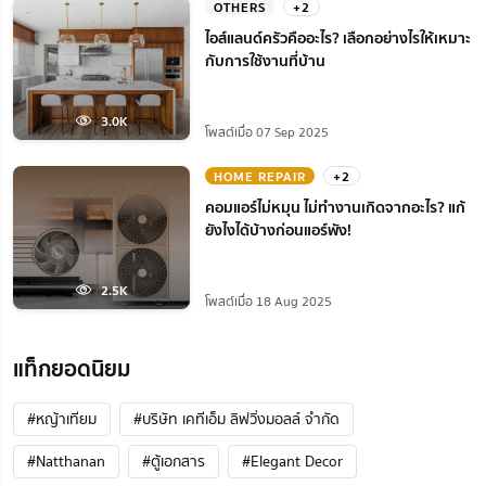
OTHERS
+2
ไอส์แลนด์ครัวคืออะไร? เลือกอย่างไรให้เหมาะ
กับการใช้งานที่บ้าน
3.0K
โพสต์เมื่อ 07 Sep 2025
HOME REPAIR
+2
คอมแอร์ไม่หมุน ไม่ทํางานเกิดจากอะไร? แก้
ยังไงได้บ้างก่อนแอร์พัง!
2.5K
โพสต์เมื่อ 18 Aug 2025
แท็กยอดนิยม
#หญ้าเทียม
#บริษัท เคทีเอ็ม ลิฟวิ่งมอลล์ จำกัด
#Natthanan
#ตู้เอกสาร
#Elegant Decor