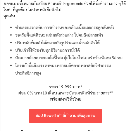
ออกแบบที่เหมาะกับสรีระ ตามหลัก Ergonomic ช่วยให้นั่งทำงานยาว ๆ ได้
ในท่าที่ถูกต้อง ไม่ปวดหลังอีกต่อไป
จุดเด่น
ช่วยลดแรงกดทับ การทำงานของกล้ามเนื้อและกระดูกสันหลัง
รองรับตั้งแต่ศีรษะ แผ่นหลังส่วนล่าง ไปจนถึงปลายเท้า
ปรับพนักพิงหลังให้เหมาะกับรูปร่างและน้ำหนักตัวได้
ปรับเก้าอี้ให้รองรับทุกอิริยาบถการนั่งได้
นั่งสบายด้วยเบาะเมมโมรี่โฟม หุ้มไมโครไฟเบอร์ กว้างพิเศษ 56 ซม.
โครงเก้าอี้แข็งแรง คงทน เพราะผลิตจากพลาสติกวิศวกรรม
ประสิทธิภาพสูง
ราคา 19,999 บาท*
ผ่อน 0% นาน 10 เดือน เฉพาะบัตรเครดิตที่ร่วมรายการ**
พร้อมส่งฟรีทั่วไทย
ช้อป Bewell เก้าอี้ทำงานเพื่อสุขภาพ