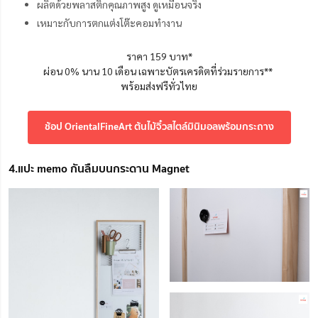
ผลิตด้วยพลาสติกคุณภาพสูง ดูเหมือนจริง
เหมาะกับการตกแต่งโต๊ะคอมทำงาน
ราคา 159 บาท*
ผ่อน 0% นาน 10 เดือน เฉพาะบัตรเครดิตที่ร่วมรายการ**
พร้อมส่งฟรีทั่วไทย
ช้อป OrientalFineArt ต้นไม้จิ๋วสไตล์มินิมอลพร้อมกระถาง
4.แปะ memo กันลืมบนกระดาน Magnet