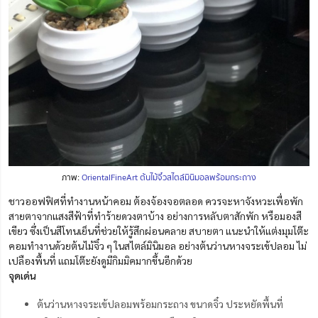
ภาพ:
OrientalFineArt ต้นไม้จิ๋วสไตล์มินิมอลพร้อมกระถาง
ชาวออฟฟิศที่ทำงานหน้าคอม ต้องจ้องจอตลอด ควรจะหาจังหวะเพื่อพัก
สายตาจากแสงสีฟ้าที่ทำร้ายดวงตาบ้าง อย่างการหลับตาสักพัก หรือมองสี
เขียว ซึ่งเป็นสีโทนเย็นที่ช่วยให้รู้สึกผ่อนคลาย สบายตา แนะนำให้แต่งมุมโต๊ะ
คอมทำงานด้วยต้นไม้จิ๋ว ๆ ในสไตล์มินิมอล อย่างต้นว่านหางจระเข้ปลอม ไม่
เปลืองพื้นที่ แถมโต๊ะยังดูมีกิมมิคมากขึ้นอีกด้วย
จุดเด่น
ต้นว่านหางจระเข้ปลอมพร้อมกระถาง ขนาดจิ๋ว ประหยัดพื้นที่