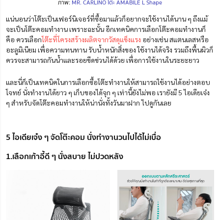
ภาพ:
MR. CARLINO โต๊ะ AMABILE L Shape
แน่นอนว่าโต๊ะเป็นเฟอร์นิเจอร์ที่ซื้อมาแล้วก็อยากจะใช้งานได้นาน ๆ ถึงแม้
จะเป็นโต๊ะคอมทำงาน เพราะฉะนั้น อีกเทคนิคการเลือกโต๊ะคอมทำงานก็
คือ ควรเลือก
โต๊ะที่โครงสร้างผลิตจากวัสดุแข็งแรง
อย่างเช่น สแตนเลสหรือ
อะลูมิเนียม เพื่อความทนทาน รับน้ำหนักสิ่งของ ใช้งานได้จริง รวมถึงพื้นผิวก็
ควรจะสามารถกันน้ำและรอยขีดข่วนได้ด้วย เพื่อการใช้งานในระยะยาว
และนี่ก็เป็นเทคนิคในการเลือกซื้อโต๊ะทำงานให้สามารถใช้งานได้อย่างตอบ
โจทย์ นั่งทำงานได้ยาว ๆ เก็บของได้จุก ๆ เท่านี้ยังไม่พอ เรายังมี 5 ไอเดียเจ๋ง
ๆ สำหรับจัดโต๊ะคอมทำงานให้น่านั่งทั้งวันมาฝาก ไปดูกันเลย
5 ไอเดียเจ๋ง ๆ จัดโต๊ะคอม นั่งทำงานวนไปได้ไม่เบื่อ
1.เลือกเก้าอี้ดี ๆ นั่งสบาย ไม่ปวดหลัง