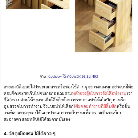
ภาพ:
Coolpow โต๊ะคอมพิวเตอร์ รุ่น N93
สายสมบัติเยอะไม่ว่าจะเอกสารหรือของใช้ต่าง ๆ จะวางกองทุกอย่างบนโต๊ะ
คอมก็คงจะรกเกินไปจนเกะกะ แถมตาม
หลักฮวงจุ้ยในการจัดโต๊ะทำงาน
เรา
ก็ไม่ควรปล่อยให้ของรกเต็มโต๊ะอีกด้วย เพราะอาจทำให้เกิดปัญหาหรือ
อุปสรรคในการทำงาน จึงแนะนำให้เลือก
โต๊ะคอมทำงานที่มีลิ้นชัก
หรือชั้น
วางที่สามารถจุของได้ แยกประเภทการเก็บของเพื่อความเป็นระเบียบ
สะอาดตา และหยิบใช้ได้สะดวกนั่นเอง
4. วัสดุแข็งแรง ใช้ได้ยาว ๆ