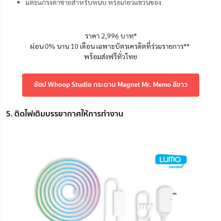
มีตะแกรงตาข่ายสำหรับหนีบ หรือเกี่ยวแขวนของ
ราคา 2,996 บาท*
ผ่อน 0% นาน 10 เดือน เฉพาะบัตรเครดิตที่ร่วมรายการ**
พร้อมส่งฟรีทั่วไทย
ช้อป Whoop Studio กระดาน Magnet Mr. Memo สีขาว
5. ติดไฟเติมบรรยากาศให้การทำงาน