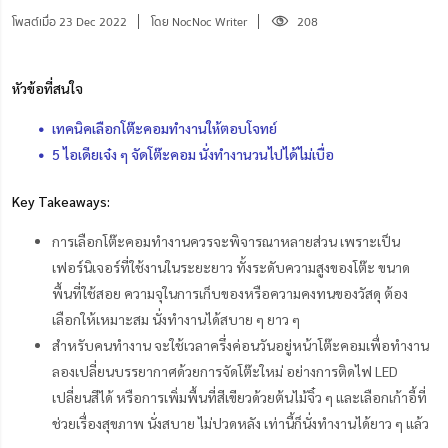
โพสต์เมื่อ 23 Dec 2022
โดย NocNoc Writer
208
หัวข้อที่สนใจ
เทคนิคเลือกโต๊ะคอมทำงานให้ตอบโจทย์
5 ไอเดียเจ๋ง ๆ จัดโต๊ะคอม นั่งทำงานวนไปได้ไม่เบื่อ
Key Takeaways:
การเลือกโต๊ะคอมทำงานควรจะพิจารณาหลายส่วน เพราะเป็น
เฟอร์นิเจอร์ที่ใช้งานในระยะยาว ทั้งระดับความสูงของโต๊ะ ขนาด
พื้นที่ใช้สอย ความจุในการเก็บของหรือความคงทนของวัสดุ ต้อง
เลือกให้เหมาะสม นั่งทำงานได้สบาย ๆ ยาว ๆ
สำหรับคนทำงาน จะใช้เวลาครึ่งค่อนวันอยู่หน้าโต๊ะคอมเพื่อทำงาน
ลองเปลี่ยนบรรยากาศด้วยการจัดโต๊ะใหม่ อย่างการติดไฟ LED
เปลี่ยนสีได้ หรือการเพิ่มพื้นที่สีเขียวด้วยต้นไม้จิ๋ว ๆ และเลือกเก้าอี้ที่
ช่วยเรื่องสุขภาพ นั่งสบาย ไม่ปวดหลัง เท่านี้ก็นั่งทำงานได้ยาว ๆ แล้ว