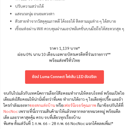
ปรับความสว่างได้
แสงนวลนุ่ม ถนอมดวงตา
ตัวสายทำจากวัสดุคุณภาพดี โค้งงอได้ ติดตามมุมต่าง ๆ ได้สบาย
เชื่อมต่อผ่าน Wifi ควบคุมผ่านแอปพลิเคชั่นบนมือถือได้สะดวกสุด ๆ
ราคา 1,139 บาท*
ผ่อน 0% นาน 10 เดือน เฉพาะบัตรเครดิตที่ร่วมรายการ**
พร้อมส่งฟรีทั่วไทย
ช้อป Luma Connect ไฟเส้น LED อัจฉริยะ
จบกันไปแล้วกับเทคนิคการเลือกโต๊ะคอมทำงานให้ตอบโจทย์ พร้อมเปิดไอ
เดียแต่งโต๊ะคอมให้น่านั่งยิ่งกว่าที่เคย ทำงานได้ยาว ๆ ไอเดียพุ่งปรี๊ด และถ้า
ใครกำลังมองหา
ของตกแต่งบ้าน
หรือ
เฟอร์นิเจอร์คุณภาพ
ก็มาช้อปกันได้ที่
NocNoc
เพราะที่นี่เรารวมสินค้ามาให้แล้วหลากหลายหมวดหมู่ พร้อมดีล
เด็ด และราคาสุดคุ้ม ครบ จบที่เดียวทุกเรื่องบ้าน
พิเศษ ตั้งแต่วันที่ 1 ก.พ. 66 – 28 ก.พ. 66 NocNoc แจกโค้ดลดเพิ่ม!*