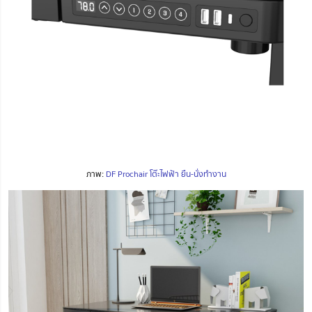
ภาพ:
DF Prochair โต๊ะไฟฟ้า ยืน-นั่งทำงาน