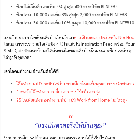
ช้อปไม่มีขั้นต่ำ ลดเพิ่ม 5% สูงสุด 400 กรอกโค้ด BLNFEB5
ช้อปครบ 10,000 ลดเพิ่ม 8% สูงสุด 2,000 กรอกโค้ด BLNFEB8
ช้อปครบ
30,000
ลดเพิ่ม
10%
สูงสุด
10,000
กรอกโค้ด
BLNFEB10
และถ้าอยากหาไอเดียแต่งบ้านโดนใจ มา
ดาวน์โหลดแอปพลิเคชัน NocNoc
ได้เลย เพราะเรารวมไอเดียปัง ๆ ไว้ให้แล้วใน Inspiration Feed พร้อม Your
Style Quiz ตามหาบ้านสไตล์ที่ตรงใจคุณ แต่งบ้านในฝันและช้อปเพลิน ๆ
ได้ทุกที่ ทุกเวลา
เอาใจคนทำงาน อ่านกันต่อได้ที่
โต๊ะทำงานปรับระดับไฟฟ้า ทางเลือกใหม่เพื่อสุขภาพของวัยทำงาน
5 ฮวงจุ้ยโต๊ะทำงาน เปลี่ยนงานร่วง ให้เป็นงานรุ่ง
25 ไอเดียแต่งห้องทำงานที่บ้านให้ Work from Home ไม่มีสะดุด
“
“แรงบันดาลจริงให้บ้านคุณ”
*ราคาอาจมีการเปลี่ยนแปลงสามารถตรวจสอบได้ที่เว็บไซต์และ