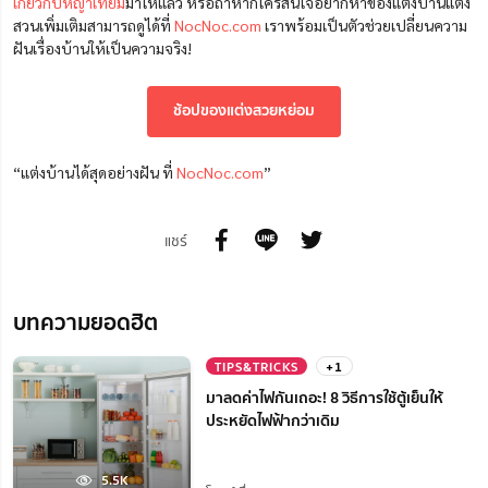
เกี่ยวกับหญ้าเทียม
มาให้แล้ว หรือถ้าหากใครสนใจอยากหาของแต่งบ้านแต่ง
สวนเพิ่มเติมสามารถดูได้ที่
NocNoc.com
เราพร้อมเป็นตัวช่วยเปลี่ยนความ
ฝันเรื่องบ้านให้เป็นความจริง!
ช้อปของแต่งสวยหย่อม
“แต่งบ้านได้สุดอย่างฝัน ที่
NocNoc.com
”
แชร์
บทความยอดฮิต
TIPS&TRICKS
+1
มาลดค่าไฟกันเถอะ! 8 วิธีการใช้ตู้เย็นให้
ประหยัดไฟฟ้ากว่าเดิม
5.5K