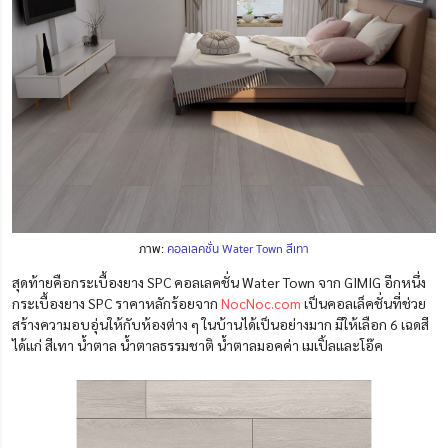
ภาพ:
คอลเลคชั่น Water Town สีเทา
สุดท้ายคือกระเบื้องยาง SPC คอลเลคชั่น Water Town จาก GIMIG อีกหนึ่ง
กระเบื้องยาง SPC ราคาหลักร้อยจาก
NocNoc.com
เป็นคอลเล็คชั่นที่ช่วย
สร้างความอบอุ่นให้กับห้องต่าง ๆ ในบ้านได้เป็นอย่างมาก มีให้เลือก 6 เฉดสี
ได้แก่ สีเทา น้ำตาล น้ำตาลธรรมชาติ น้ำตาลมอคค่า เมเปิ้ลและโอ๊ค