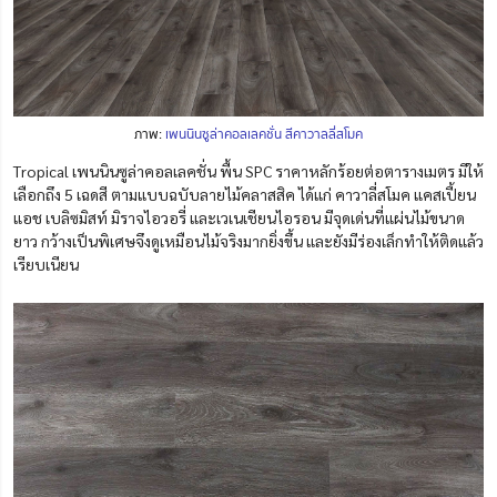
ภาพ:
เพนนินซูล่าคอลเลคชั่น สีคาวาลลี่สโมค
Tropical เพนนินซูล่าคอลเลคชั่น พื้น SPC ราคาหลักร้อยต่อตารางเมตร มีให้
เลือกถึง 5 เฉดสี ตามแบบฉบับลายไม้คลาสสิค ได้แก่ คาวาลี่สโมค แคสเปี้ยน
แอช เบลิซมิสท์ มิราจไอวอรี่ และเวเนเชียนไอรอน มีจุดเด่นที่แผ่นไม้ขนาด
ยาว กว้างเป็นพิเศษจึงดูเหมือนไม้จริงมากยิ่งขึ้น และยังมีร่องเล็กทำให้ติดแล้ว
เรียบเนียน