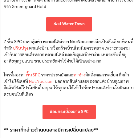
จาก Green-guard Gold
ช้อป Water Town
7 พื้น SPC ราคาคุ้มค่า หลายสไตล์จาก
NocNoc.com
ถือเป็นตัวเลือกที่คนที่
กำลัง
ปรับปรุง
ตกแต่งบ้าน หรือสร้างบ้านใหม่ไม่ควรพลาด เพราะสวยงาม
เข้ากับการตกแต่งหลากหลายสไตล์ และยังดูแลรักษาง่าย เหมาะกับที่อยู่
อาศัยทุกรูปแบบ ช่วยประหยัดค่าใช้จ่ายได้เป็นอย่างมาก
ใครที่มองหา
พื้น SPC
ราคาประหยัดและ
หาช่าง
ติดตั้งคุณภาพเยี่ยม ก็คลิก
เข้าไปได้เลยที่
NocNoc.com
นอกจากสินค้าและของตกแต่งบ้านคุณภาพ
ดีแล้วก็ยังมีโปรโมชั่นอื่น ๆ รอให้ทุกคนได้เข้าไปช้อปของแต่งบ้านในฝันแบบ
ครบจบในที่เดียว
ช้อปกระเบื้องยาง SPC
** ราคาที่กล่าวด้านบนอาจมีการเปลี่ยนแปลง**