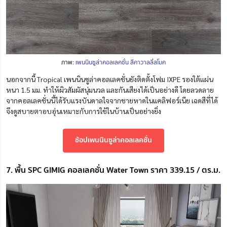
ภาพ:
เพนนินซูล่าคอลเลคชั่น สีคาวาลลี่สโมค
นอกจากนี้ Tropical เพนนินซูล่าคอลเลคชั่นยังติดตั้งโฟม IXPE รองใต้แผ่น
หนา 1.5 มม. ทำให้ผิวสัมผัสนุ่มนวล และกันเสียงได้เป็นอย่างดี โดยลวดลาย
จากคอลเลคชั่นนี้ได้รับแรงบันดาลใจจากชายหาดในแคลิฟอร์เนีย เฉดสีที่ได้
จึงดูสบายตาอบอุ่นเหมาะกับการใช้ในบ้านเป็นอย่างยิ่ง
ช้อปเพนนินซูล่าคอลเลคชั่น
7. พื้น SPC GIMIG คอลเลคชั่น Water Town ราคา 339.15 / ตร.ม.