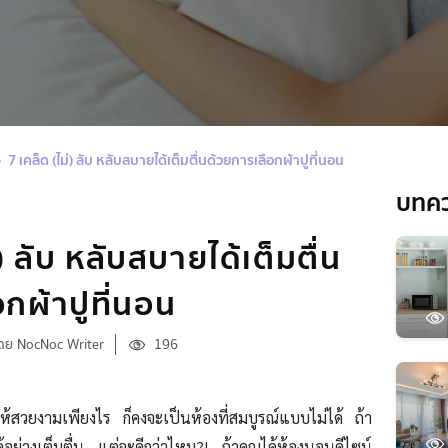
7 เคล็ด (ไม่) ลับ หลับสบายได้เต็มตื่นด้วยการเลือกผ้าปูที่นอน
บทค
) ลับ หลับสบายได้เต็มตื่น
กผ้าปูที่นอน
ดย NocNoc Writer
196
ให้สวยงามเพียงไร ก็คงจะเป็นห้องที่สมบูรณ์แบบไม่ได้ ถ้า
อย่างเต็มตื่น แต่จะดีกว่าไหม?! ถ้าคุณได้ห้องนอนดีไซน์