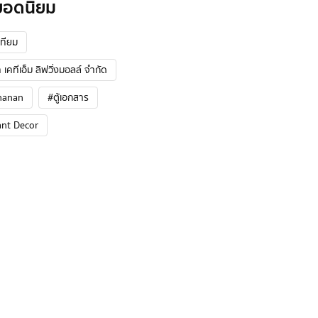
ยอดนิยม
ทียม
 เคทีเอ็ม ลิฟวิ่งมอลล์ จำกัด
hanan
#ตู้เอกสาร
ant Decor