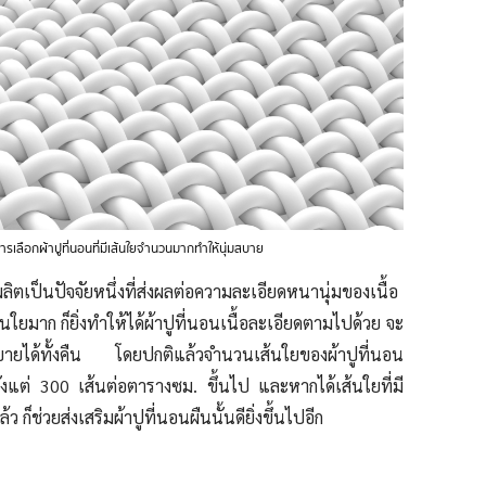
รเลือกผ้าปูที่นอนที่มีเส้นใยจำนวนมากทำให้นุ่มสบาย
ิตเป็นปัจจัยหนึ่งที่ส่งผลต่อความละเอียดหนานุ่มของเนื้อ
ใยมาก ก็ยิ่งทำให้ได้ผ้าปูที่นอนเนื้อละเอียดตามไปด้วย จะ
ับสบายได้ทั้งคืน โดยปกติแล้วจำนวนเส้นใยของผ้าปูที่นอน
้งแต่ 300 เส้นต่อตารางซม. ขึ้นไป และหากได้เส้นใยที่มี
็ช่วยส่งเสริมผ้าปูที่นอนผืนนั้นดียิ่งขึ้นไปอีก