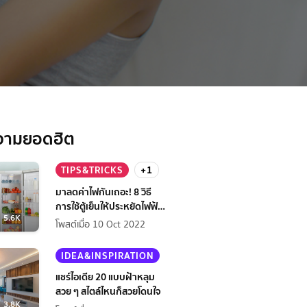
วามยอดฮิต
TIPS&TRICKS
+1
มาลดค่าไฟกันเถอะ! 8 วิธี
การใช้ตู้เย็นให้ประหยัดไฟฟ้า
5.6K
กว่าเดิม
โพสต์เมื่อ 10 Oct 2022
IDEA&INSPIRATION
แชร์ไอเดีย 20 แบบฝ้าหลุม
สวย ๆ สไตล์ไหนก็สวยโดนใจ
3.8K