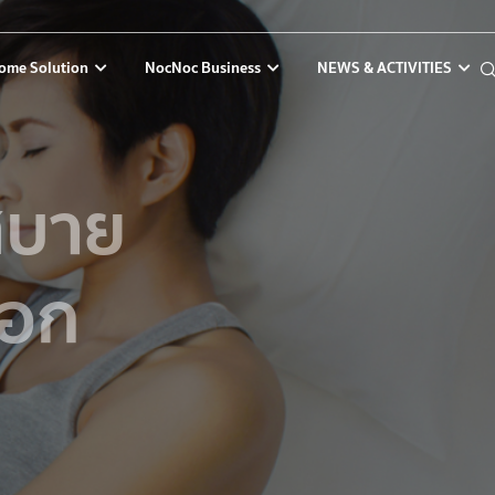
ome Solution
NocNoc Business
NEWS & ACTIVITIES
บสบาย
ือก