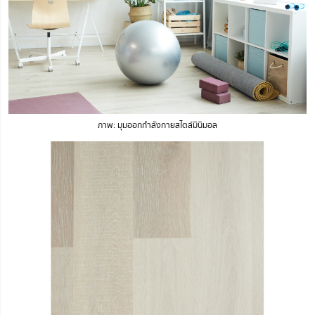
ภาพ: มุมออกกำลังกายสไตล์มินิมอล