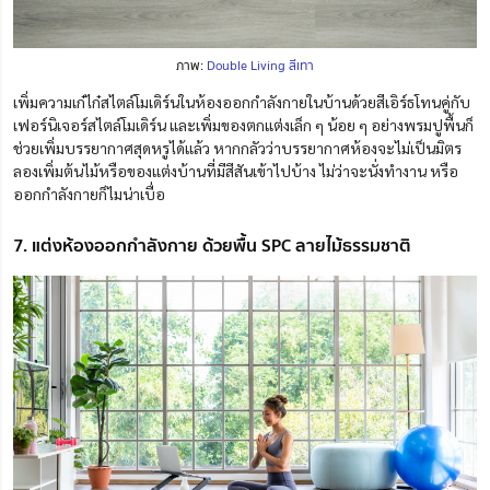
ภาพ:
Double Living สีเทา
เพิ่มความเก๋ไก๋สไตล์โมเดิร์นในห้องออกกำลังกายในบ้านด้วยสีเอิร์ธโทนคู่กับ
เฟอร์นิเจอร์สไตล์โมเดิร์น และเพิ่มของตกแต่งเล็ก ๆ น้อย ๆ อย่างพรมปูพื้นก็
ช่วยเพิ่มบรรยากาศสุดหรูได้แล้ว หากกลัวว่าบรรยากาศห้องจะไม่เป็นมิตร
ลองเพิ่มต้นไม้หรือของแต่งบ้านที่มีสีสันเข้าไปบ้าง ไม่ว่าจะนั่งทำงาน หรือ
ออกกำลังกายก็ไมน่าเบื่อ
7. แต่งห้องออกกำลังกาย ด้วยพื้น SPC ลายไม้ธรรมชาติ