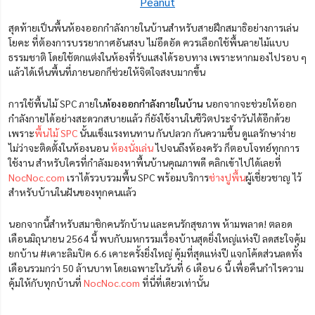
Peanut
สุดท้ายเป็นพื้นห้องออกกำลังกายในบ้านสำหรับสายฝึกสมาธิอย่างการเล่น
โยคะ ที่ต้องการบรรยากาศอันสงบ ไม่อึดอัด ควรเลือกใช้พื้นลายไม้แบบ
ธรรมชาติ โดยใช้ตกแต่งในห้องที่รับแสงได้รอบทาง เพราะหากมองไปรอบ ๆ
แล้วได้เห็นพื้นที่ภายนอกก็ช่วยให้จิตใจสงบมากขึ้น
การใช้พื้นไม้ SPC ภายใน
ห้องออกกําลังกายในบ้าน
นอกจากจะช่วยให้ออก
กำลังกายได้อย่างสะดวกสบายแล้ว ก็ยังใช้งานในชีวิตประจำวันได้อีกด้วย
เพราะ
พื้นไม้ SPC
นั้นแข็งแรงทนทาน กันปลวก กันความชื้น ดูแลรักษาง่าย
ไม่ว่าจะติดตั้งในห้องนอน
ห้องนั่งเล่น
ไปจนถึงห้องครัว ก็ตอบโจทย์ทุกการ
ใช้งาน สำหรับใครที่กำลังมองหาพื้นบ้านคุณภาพดี คลิกเข้าไปได้เลยที่
NocNoc.com
เราได้รวบรวมพื้น SPC พร้อมบริการ
ช่างปูพื้น
ผู้เชี่ยวชาญ ไว้
สำหรับบ้านในฝันของทุกคนแล้ว
นอกจากนี้สำหรับสมาชิกคนรักบ้าน และคนรักสุขภาพ ห้ามพลาด! ตลอด
เดือนมิถุนายน 2564 นี้ พบกับมหกรรมเรื่องบ้านสุดยิ่งใหญ่แห่งปี ลดสะใจคุ้ม
ยกบ้าน #เคาะลิมปิค 6.6 เคาะครั้งยิ่งใหญ่ คุ้มที่สุดแห่งปี แจกโค้ดส่วนลดทั้ง
เดือนรวมกว่า 50 ล้านบาท โดยเฉพาะในวันที่ 6 เดือน 6 นี้ เพื่อคืนกำไรความ
คุ้มให้กับทุกบ้านที่
NocNoc.com
ที่นี่ที่เดียวเท่านั้น