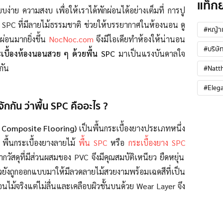
แท็ก
บง่าย ความสงบ เพื่อให้เราได้พักผ่อนได้อย่างเต็มที่ การปู
น SPC ที่มีลายไม้ธรรมชาติ ช่วยให้บรรยากาศในห้องนอน ดู
#หญ้าเ
่อนมากยิ่งขึ้น
NocNoc.com
จึงมีไอเดียทำห้องให้น่านอน
#บริษัท
เบื้องห้องนอนสวย ๆ ด้วยพื้น SPC
มาเป็นแรงบันดาลใจ
#Natt
กัน
#Eleg
ักกัน ว่าพื้น SPC คืออะไร ?
c Composite Flooring)
เป็นพื้นกระเบื้องยางประเภทหนึ่ง
่น พื้นกระเบื้องยางลายไม้
พื้น SPC
หรือ
กระเบื้องยาง SPC
ากวัสดุที่มีส่วนผสมของ PVC จึงมีคุณสมบัติเหนียว ยืดหยุ่น
ิวยังถูกออกแบบมาให้มีลวดลายไม้สวยงามพร้อมเฉดสีที่เป็น
อนไม้จริงแต่ไม่ลื่นและเคลือบผิวชั้นบนด้วย Wear Layer จึง