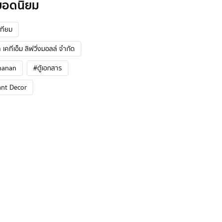
ยอดนิยม
ทียม
 เคทีเอ็ม ลิฟวิ่งมอลล์ จำกัด
hanan
#ตู้เอกสาร
ant Decor