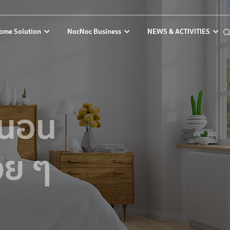
ome Solution
NocNoc Business
NEWS & ACTIVITIES
งนอน
วย ๆ