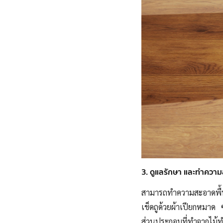
3. ดูแลรักษา และทำควา
สามารถทำความสะอาด
พื
เช็ดถูด้วยผ้าเปียกหมาด ๆ
ส่วนประกอบที่ทำจากไม้ท