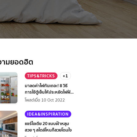
วามยอดฮิต
TIPS&TRICKS
+1
มาลดค่าไฟกันเถอะ! 8 วิธี
การใช้ตู้เย็นให้ประหยัดไฟฟ้า
5.5K
กว่าเดิม
โพสต์เมื่อ 10 Oct 2022
IDEA&INSPIRATION
แชร์ไอเดีย 20 แบบฝ้าหลุม
สวย ๆ สไตล์ไหนก็สวยโดนใจ
3.6K