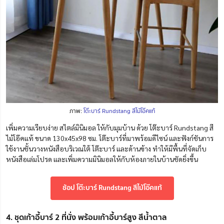
ภาพ:
โต๊ะบาร์ Rundstang สีไม้โอ๊คแท้
เพิ่มความเรียบง่าย สไตล์มินิมอล ให้กับมุมบ้าน ด้วย โต๊ะบาร์ Rundstang สี
ไม้โอ๊คแท้ ขนาด 130x45x98 ซม. โต๊ะบาร์ที่มาพร้อมดีไซน์ และฟังก์ชันการ
ใช้งานชั้นวางหนังสือบริเวณใต้ โต๊ะบาร์ และด้านข้าง ทำให้มีพื้นที่จัดเก็บ
หนังสือเล่มโปรด และเพิ่มความมินิมอลให้กับห้องภายในบ้านชัดยิ่งขึ้น
ช้อป โต๊ะบาร์ Rundstang สีไม้โอ๊คแท้
4. ชุดเก้าอี้บาร์ 2 ที่นั่ง พร้อมเก้าอี้บาร์สูง สีน้ำตาล