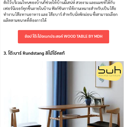
ตั้งไว้บริเวณไหนของบ้านก็ช่วยให้บ้านมีเสน่ห์ สวยงาม และแมชท์ได้กับ
เฟอร์นิเจอร์ทุกชิ้นภายในบ้าน ฟังก์ชันการใช้งานเหมาะสำหรับเป็น โต๊ะ
ทำงาน โต๊ะทานอาหาร และ โต๊ะบาร์ สำหรับนั่งพักผ่อน ซึ่งสามารถเลือก
ผลิตตามขนาดที่ต้องการได้
ช้อป โต๊ะไม้อเนกประสงค์ WOOD TABLE BY MDH
3. โต๊ะบาร์ Rundstang สีไม้โอ๊คแท้