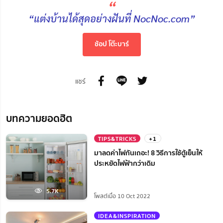
“
“แต่งบ้านได้สุดอย่างฝันที่ NocNoc.com”
ช้อป โต๊ะบาร์
แชร์
บทความยอดฮิต
TIPS&TRICKS
+1
มาลดค่าไฟกันเถอะ! 8 วิธีการใช้ตู้เย็นให้
ประหยัดไฟฟ้ากว่าเดิม
5.7K
โพสต์เมื่อ 10 Oct 2022
IDEA&INSPIRATION