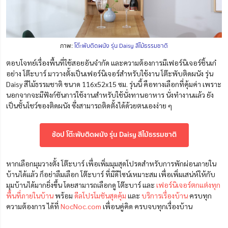
ภาพ:
โต๊ะพับติดผนัง รุ่น Daisy สีไม้ธรรมชาติ
ตอบโจทย์เรื่องพื้นที่ใช้สอยอันจำกัด และความต้องการมีเฟอร์นิเจอร์ชิ้นเก๋
อย่าง โต๊ะบาร์ มาวางตั้งเป็นเฟอร์นิเจอร์สำหรับใช้งาน โต๊ะพับติดผนัง รุ่น
Daisy สีไม้ธรรมชาติ ขนาด 116x52x15 ซม. รุ่นนี้ คือทางเลือกที่คุ้มค่า เพราะ
นอกจากจะมีฟังก์ชันการใช้งานสำหรับใช้นั่งทานอาหาร นั่งทำงานแล้ว ยัง
เป็นชั้นโชว์ของติดผนัง ซึ่งสามารถติดตั้งได้ด้วยตนเองง่าย ๆ
ช้อป โต๊ะพับติดผนัง รุ่น Daisy สีไม้ธรรมชาติ
หากเลือกมุมวางตั้ง โต๊ะบาร์ เพื่อเพิ่มมุมสุดโปรดสำหรับการพักผ่อนภายใน
บ้านได้แล้ว ก็อย่าลืมเลือก โต๊ะบาร์ ที่มีดีไซน์เหมาะสม เพื่อเพิ่มเสน่ห์ให้กับ
มุมบ้านได้มากยิ่งขึ้น โดยสามารถเลือกดู โต๊ะบาร์ และ
เฟอร์นิเจอร์ตกแต่งทุก
พื้นที่ภายในบ้าน
พร้อม
ดีลโปรโมชันสุดคุ้ม
และ
บริการเรื่องบ้าน
ครบทุก
ความต้องการ ได้ที่
NocNoc.com
เพื่อนคู่คิด ครบจบทุกเรื่องบ้าน