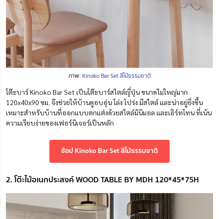
ภาพ:
Kinoko Bar Set สีไม้ธรรมชาติ
โต๊ะบาร์ Kinoko Bar Set เป็นโต๊ะบาร์สไตล์ญี่ปุ่น ขนาดไม่ใหญ่มาก
120x40x90 ซม. จึงช่วยให้บ้านดูอบอุ่น โล่ง โปร่ง มีสไตล์ และน่าอยู่ยิ่งขึ้น
เหมาะสำหรับบ้านที่ออกแบบตกแต่งด้วยสไตล์มินิมอล และเอิร์ทโทน ที่เน้น
ความเรียบง่ายของเฟอร์นิเจอร์เป็นหลัก
ช้อป Kinoko Bar Set สีไม้ธรรมชาติ
2. โต๊ะไม้อเนกประสงค์ WOOD TABLE BY MDH 120*45*75H