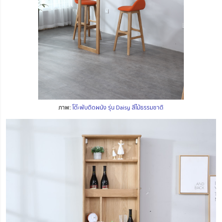
ภาพ:
โต๊ะพับติดผนัง รุ่น Daisy สีไม้ธรรมชาติ