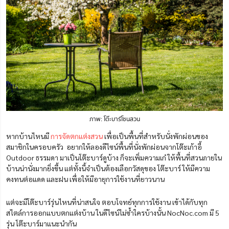
ภาพ: โต๊ะบาร์โซนสวน
หากบ้านไหนมี
การจัดตกแต่งสวน
เพื่อเป็นพื้นที่สำหรับนั่งพักผ่อนของ
สมาชิกในครอบครัว อยากให้ลองดีไซน์พื้นที่นั่งพักผ่อนจากโต๊ะเก้าอี้
Outdoor ธรรมดา มาเป็นโต๊ะบาร์ดูบ้าง ก็จะเพิ่มความเก๋ ให้พื้นที่สวนภายใน
บ้านน่านั่งมากยิ่งขึ้น แต่ทั้งนี้จำเป็นต้องเลือกวัสดุของ โต๊ะบาร์ ให้มีความ
คงทนต่อแดด และฝน เพื่อให้มีอายุการใช้งานที่ยาวนาน
แต่จะมีโต๊ะบาร์รุ่นไหนที่น่าสนใจ ตอบโจทย์ทุกการใช้งาน เข้าได้กับทุก
สไตล์การออกแบบตกแต่งบ้าน ในดีไซน์ไม่ซ้ำใครบ้างนั้น NocNoc.com มี 5
รุ่น โต๊ะบาร์มาแนะนำกัน