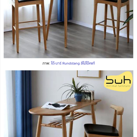
ภาพ:
โต๊ะบาร์ Rundstang สีไม้โอ๊คแท้