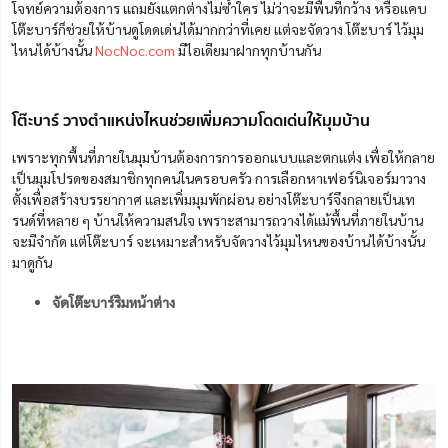
โจทย์ความต้องการ แถมยังแตกต่างไม่ซ้ำใคร ไม่ว่าจะมีพื้นที่กว้าง หรือแคบ
โต๊ะบาร์ก็ช่วยให้บ้านดูโดดเด่นได้มากกว่าที่เคย แต่จะจัดวาง โต๊ะบาร์ ไว้มุม
ไหนได้บ้างนั้น
NocNoc.com
มีไอเดียมาฝากทุกบ้านกัน
โต๊ะบาร์ วางตำแหน่งไหนช่วยเพิ่มความโดดเด่นให้มุมบ้าน
เพราะทุกพื้นที่ภายในมุมบ้านต้องการการออกแบบและตกแต่ง เพื่อให้กลาย
เป็นมุมโปรดของสมาชิกทุกคนในครอบครัว การเลือกหาเฟอร์นิเจอร์มาวาง
ตั้งเพื่อสร้างบรรยากาศ และเพิ่มมุมพักผ่อน อย่างโต๊ะบาร์จึงกลายเป็นเท
รนด์ที่หลาย ๆ บ้านให้ความสนใจ เพราะสามารถวางได้แม้พื้นที่ภายในบ้าน
จะมีจำกัด แต่โต๊ะบาร์ จะเหมาะสำหรับจัดวางไว้มุมไหนของบ้านได้บ้างนั้น
มาดูกัน
จัดโต๊ะบาร์ริมหน้าต่าง