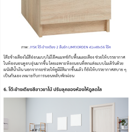
ภาพ:
JYSK โต๊ะข้างเตียง 2 ลิ้นชัก LIMFJORDEN 41x48x56 โอ๊ค
โต๊ะข้างเตียงไม้สีอ่อนแบบไม้โอ๊คแมทช์กับพื้นและเตียง ช่วยให้บรรยากาศ
ในห้องนอนดูอบอุ่นมากขึ้น โดยเฉพาะห้องนอนที่ตกแต่งแบบโมเดิร์นด้วย
ผนังสีน้ำเงิน นอกจากจะช่วยให้ดูมีมิติมากขึ้นแล้ว ก็ยังให้บรรยากาศสบาย ๆ
เป็นกันเอง เหมาะกับการนอนหลับพักผ่อน
6. โต๊ะข้างเตียงสีขาวขาไม้ ปรับลุคของห้องให้ดูสดใส