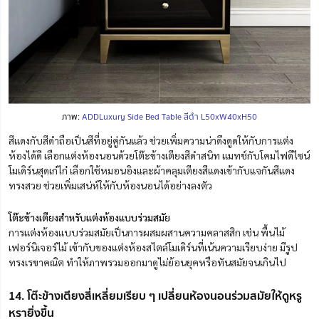
ภาพ:
ADDLuxury Side Bed Table สีดำ L50xW40xH50
สีแดงกับสีดำถือเป็นสีที่อยู่คู่กันแล้ว ช่วยเพิ่มความน่าดึงดูดให้กับการแต่ง
ห้องได้ดี เลือกแต่งห้อง
น
อนด้วยโต๊ะข้างเตียงสีดำสนิท แมทช์กับโคมไฟดีไซน์
โมเดิร์นสุดเก๋ไก๋ เลือกใช้หมอนอิงและผ้าคลุมเตียงสีแดงเข้ากับแจกันสีแดง
ทรงสวย ช่วยเพิ่มเสน่ห์ให้กับห้องนอนได้อย่างลงตัว
โต๊ะข้างเตียงสำหรับแต่งห้องแบบร่วมสมัย
การแต่งห้องแบบร่วมสมัยเป็นการผสมผสานความคลาสสิก เช่น พื้นไม้
เฟอร์นิเจอร์ไม้ เข้ากับของแต่งห้องสไตล์โมเดิร์นที่เน้นความเรียบง่าย มีรูป
ทรงเรขาคณิต ทำให้ภาพรวมออกมาดูไม่ย้อนยุคหรือทันสมัยจนเกินไป
14. โต๊ะข้างเตียงสี่เหลี่ยมเรียบ ๆ เปลี่ยนห้องนอนร่วมสมัยให้ดูหรู
หรายิ่งขึ้น