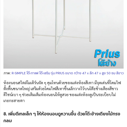
ภาพ:
R-SIMPLE โต๊ะกาแฟ โต๊ะเสริม รุ่น PRIUS ขนาด กว้าง 47 x ลึก 47 x สูง 50 ซม สีขาว
ห้องนอนสไตล์โมเดิร์นจัด ๆ คุมโทนด้วยของแต่งห้องสีเทา มีจุดเด่นที่โคมไฟ
ตั้งพื้นขนาดใหญ่ เสริมด้วยโคมไฟสีเทาชิ้นเล็กวางไว้บนโต๊ะข้างเตียงสีขาว
ดีไซน์เบา ๆ ช่วยเติมเต็มห้องนอนให้ดูสวย ของแต่งห้องดูเป็นระเบียบไม่
เกะกะสายตา
8. เพิ่มดีเทลเล็ก ๆ ให้ห้องนอนดูหวานขึ้น ด้วยโต๊ะข้างเตียงไม้ทรง
กลม