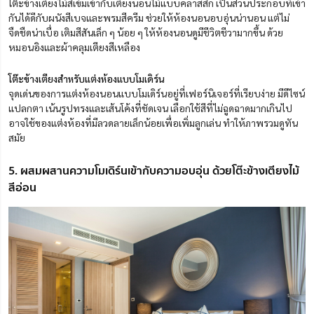
โต๊ะข้างเตียงไม้สีเข้มเข้ากับเตียงนอนไม้แบบคลาสสิก เป็นส่วนประกอบที่เข้า
กันได้ดีกับผนังสีเบจและพรมสีครีม ช่วยให้ห้องนอนอบอุ่นน่านอน แต่ไม่
จืดชืดน่าเบื่อ เติมสีสันเล็ก ๆ น้อย ๆ ให้ห้องนอนดูมีชีวิตชีวามากขึ้น ด้วย
หมอนอิงและผ้าคลุมเตียงสีเหลือง
โต๊ะข้างเตียงสำหรับแต่งห้องแบบโมเดิร์น
จุดเด่นของการแต่งห้องนอนแบบโมเดิร์นอยู่ที่เฟอร์นิเจอร์ที่เรียบง่าย มีดีไซน์
แปลกตา เน้นรูปทรงและเส้นโค้งที่ชัดเจน เลือกใช้สีที่ไม่ฉูดฉาดมากเกินไป
อาจใช้ของแต่งห้อง
ที่มี
ลวดลายเล็กน้อยเพื่อเพิ่มลูกเล่น ทำให้ภาพรวมดูทัน
สมัย
5. ผสมผสานความโมเดิร์นเข้ากับความอบอุ่น ด้วยโต๊ะข้างเตียงไม้
สีอ่อน