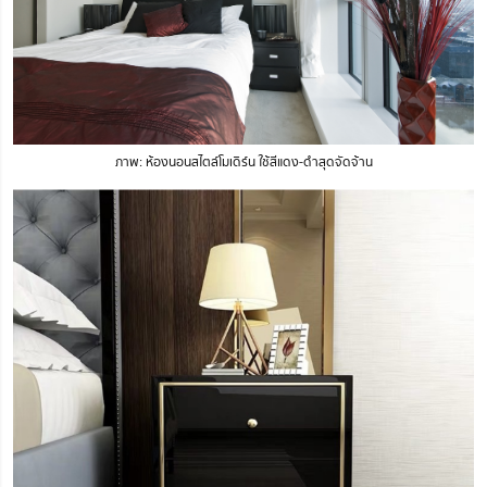
ภาพ: ห้องนอนสไตล์โมเดิร์น ใช้สีแดง-ดำสุดจัดจ้าน