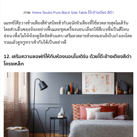
ภาพ:
Home Studio Pure Black Side Table โต๊ะข้างเตียง สีดำ
แมทช์โต๊ะวางข้างเตียงสีดำสนิทเข้ากับผนังหัวเตียงที่ใช้ลวดลายสุดโมเดิร์น
โดยส่วนอื่นของห้องอย่างพื้นและชุดเครื่องนอน เลือกใช้สีเบจซึ่งเป็นสีโทน
อ่อน เพื่อไม่ให้ห้องดูอึดอัดคับแคบ เสริมลวดลายด้วยหมอนอิงใบเก๋ มองโดย
รวมแล้วดูหรูหราเข้ากันได้เป็นอย่างดี
12. เสริมความลอฟท์ให้กับห้องนอนโมเดิร์น ด้วยโต๊ะข้างเตียงสีดำ
โครงเหล็ก