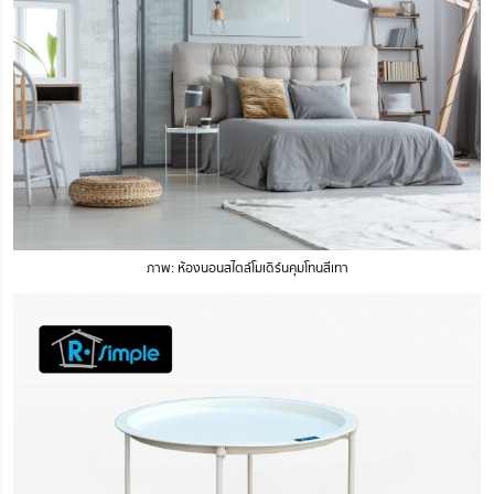
ภาพ: ห้องนอนสไตล์โมเดิร์นคุมโทนสีเทา