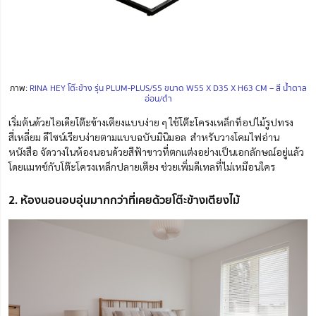
ภาพ:
RINA HEY โต๊ะข้าง รุ่น PLUM-PLUS/55 ขนาด W55 X D35 X H63 CM – สี น้ำตาล
อ่อน/ดำ
เริ่มต้นด้วยไอเดียโต๊ะข้างเตียงแบบง่าย ๆ ใช้โ
ต๊ะโครงเหล็กท็อปไม้รูปทรง
สี่เหลี่ยม ดีไซน์เรียบง่ายตามแบบฉบับมินิมอล
สำหรับวางโคมไฟอ่าน
หนังสือ จัดวางในห้องนอนด้วยสีฟ้าขาวที่ตกแต่งอย่างเป็นเอกลักษณ์อยู่แล้ว
โดยแมทช์กับโต๊ะโครงเหล็กปลายเตียง ช่วยเพิ่มดีเทลที่ไม่เหมือนใคร
2. ห้องนอนอบอุ่นมากกว่าที่เคยด้วยโต๊ะข้างเตียงไม้