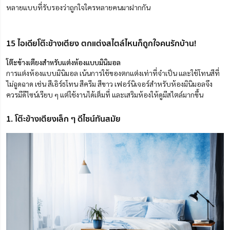
หลายแบบที่รับรองว่าถูกใจใครหลายคนมาฝากกัน
15 ไอเดียโต๊ะข้างเตียง ตกแต่งสไตล์ไหนก็ถูกใจคนรักบ้าน!
โต๊ะข้างเตียงสำหรับแต่งห้องแบบมินิมอล
การแต่งห้องแบบมินิมอล เน้นการใช้ของตกแต่งเท่าที่จำเป็น และใช้โทนสีที่
ไม่ฉูดฉาด เช่น สีเอิร์ธโทน สีครีม สีขาว เฟอร์นิเจอร์สำหรับห้องมินิมอลจึง
ควรมีดีไซน์เรียบ ๆ แต่ใช้งานได้เต็มที่ และเสริมห้องให้ดูมีสไตล์มากขึ้น
1. โต๊ะข้างเตียงเล็ก ๆ ดีไซน์ทันสมัย