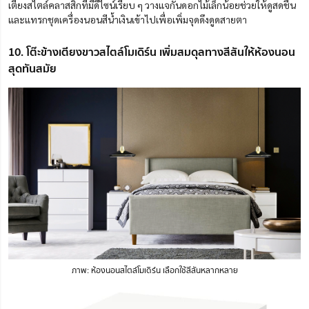
เตียงสไตล์คลาสสิกที่มีดีไซน์เรียบ ๆ วางแจกันดอกไม้เล็กน้อยช่วยให้ดูสดชื่น
และแทรกชุดเครื่องนอนสีน้ำเงินเข้าไปเพื่อเพิ่มจุดดึงดูดสายตา
10. โต๊ะข้างเตียงขาวสไตล์โมเดิร์น เพิ่มสมดุลทางสีสันให้ห้องนอน
สุดทันสมัย
ภาพ: ห้องนอนสไตล์โมเดิร์น เลือกใช้สีสันหลากหลาย