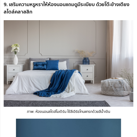
9. เสริมความหรูหราให้ห้องนอนแถมดูมีระเบียบ ด้วยโต๊ะข้างเตียง
สไตล์คลาสสิก
ภาพ: ห้องนอนสไตล์โมเดิร์น ใช้สีเอิร์ธโทนแทรกด้วยสีน้ำเงิน