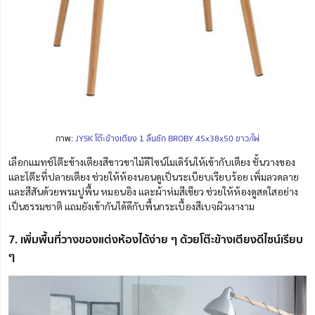
ภาพ:
JYSK โต๊ะข้างเตียง 1 ลิ้นชัก BROBY 45x38x50 ขาว/ไผ่
เลือกแมทช์โต๊ะข้างเตียงสีขาวขาไม้ดีไซน์โมเดิร์นให้เข้ากับเตียง ชั้นวางของ
และโต๊ะที่ปลายเตียง ช่วยให้ห้องนอนดูเป็นระเบียบเรียบร้อย เพิ่มลวดลาย
และสีสันด้วยพรมปูพื้น หมอนอิง และผ้าห่มสีเขียว ช่วยให้ห้องดูสดใสอย่าง
เป็นธรรมชาติ แถมยังเข้ากันได้ดีกับพื้นกระเบื้องสีเบจผิวเงางาม
7. เพิ่มพื้นที่วางของแต่งห้องได้ง่าย ๆ ด้วยโต๊ะข้างเตียงดีไซน์เรียบ
ๆ