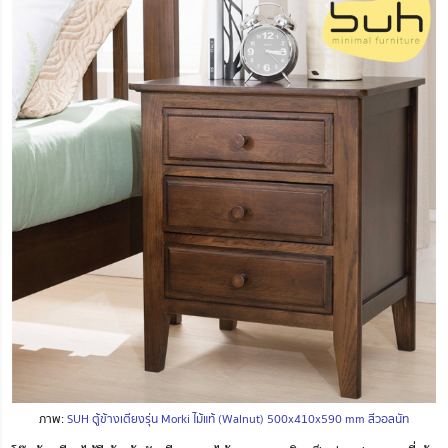
ภาพ:
SUH ตู้ข้างเตียงรุ่น Morki ไม้แท้ (Walnut) 500x410x590 mm สีวอลนัท