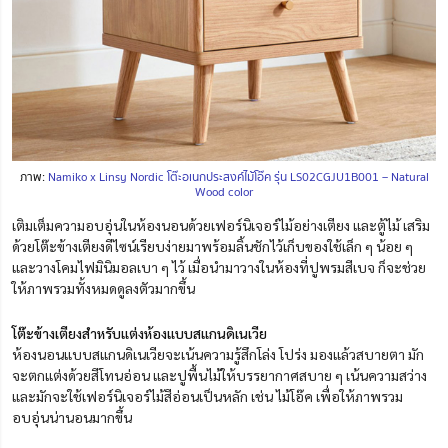
ภาพ:
Namiko x Linsy Nordic โต๊ะอเนกประสงค์ไม้โอ๊ค รุ่น LS02CGJU1B001 – Natural
Wood color
เติมเต็มความอบอุ่นในห้องนอนด้วยเฟอร์นิเจอร์ไม้อย่างเตียง และตู้ไม้ เสริม
ด้วยโต๊ะข้างเตียงดีไซน์เรียบง่ายมาพร้อมลิ้นชักไว้เก็บของใช้เล็ก ๆ น้อย ๆ
และวางโคมไฟมินิมอลเบา ๆ ไว้ เมื่อนำมาวางในห้องที่ปูพรมสีเบจ ก็จะช่วย
ให้ภาพรวมทั้งหมดดูลงตัวมากขึ้น
โต๊ะข้างเตียงสำหรับแต่งห้องแบบสแกนดิเนเวีย
ห้องนอนแบบสแกนดิเนเวียจะเน้นความรู้สึกโล่ง โปร่ง มองแล้วสบายตา มัก
จะตกแต่งด้วยสีโทนอ่อน และปูพื้นไม้ให้บรรยากาศสบาย ๆ เน้นความสว่าง
และมักจะใช้เฟอร์นิเจอร์ไม้สีอ่อนเป็นหลัก เช่น ไม้โอ๊ค เพื่อให้ภาพรวม
อบอุ่นน่านอนมากขึ้น