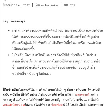
โพสต์เมื่อ 19 Apr 2022
โดย NocNoc Writer
735
Key Takeaways
การตกแต่งห้องนอนตามสไตล์ที่เจ้าของห้องชอบ เป็นส่วนหนึ่งที่ช่วย
ให้ห้องนอนน่านอนมากยิ่งขึ้น นอกจากเฟอร์นิเจอร์ชิ้นสำคัญอย่าง
เตียงหรือตู้แล้ว โต๊ะข้างเตียงก็เป็นอีกหนึ่งสิ่งที่ช่วยเสริมการแต่งห้อง
ให้โดดเด่นมากขึ้น
ไม่ว่าเป็นห้องนอนสไตล์ไหน การเลือกใช้โต๊ะข้างเตียงก็เป็นส่วน
สำคัญที่ช่วยเติมเต็มบรรยากาศในห้องให้สวย อบอุ่นน่านอนมากยิ่ง
ขึ้น แถมยังช่วยเพิ่มที่วางของแต่งห้องอย่างแจกัน กรอบรูป หรือ
ของใช้เล็ก ๆ น้อย ๆ ได้อีกด้วย
โต๊ะข้างเตียง
ไอเทมที่ใช้วางหรือเก็บของใช้เล็ก ๆ น้อย ๆ เช่น สมาร์ทโฟน ลิ
ปมัน หนังสือ ที่ใช้เป็นประจำก่อนนอนได้ หรือจะใช้วาง
ของตกแต่ง
อย่าง
กรอบรูป แจกันดอกไม้ ก็ช่วยให้ห้องนอนมีลูกเล่นเก๋ไก๋มากขึ้น และเพื่อให้
ตกแต่งห้องนอน
ได้ตามสไตล์ที่ชอบ
NocNoc
มี 15 ไอเดียโต๊ะข้างเตียงหลาก