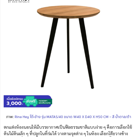
ภาพ:
Rina Hey โต๊ะข้าง รุ่น MATAS/40 ขนาด W40 X D40 X H50 CM – สี น้ำตาล/ดำ
ตกแต่งห้องนอนให้มีบรรยากาศเป็นฟีลธรรมชาติแบบง่าย ๆ คือการเลือกใช้
ต้นไม้ต้นเล็ก ๆ ที่ปลูกในที่ร่มได้ วางตามจุดต่าง ๆ ในห้อง เลือกโต๊ะวางข้าง