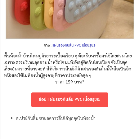
ภาพ:
แผ่นรองกันลื่น PVC เนื้อขรุขระ
พื้นห้องน้ำบ้านไหนปูด้วยกระเบื้องเรียบ ๆ ต้องรีบหาซื้อมาใช้โดยด่วน โดย
เฉพาะตรงบริเวณจุดอาบน้ำหรือโซนแห้งที่อยู่ติดกับโซนเปียก ซึ่งเป็นจุด
เสี่ยงอันตรายที่อาจจะทำให้เกิดการลื่นล้มได้ แผ่นรองกันลื่นนี้จึงถือเป็นอีก
หนึ่งของใช้ในห้องน้ำผู้สูงอายุที่ราคาประหยัดสุด ๆ
ราคา 159 บาท*
ช้อป แผ่นรองกันลื่น PVC เนื้อขรุขระ
สเปรย์กันลื่น ช่วยลดการลื่นได้ทุกจุดในห้องน้ำ