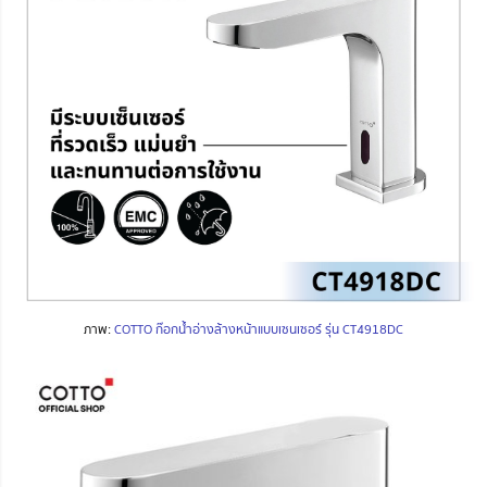
ภาพ:
COTTO ก๊อกน้ำอ่างล้างหน้าแบบเซนเซอร์ รุ่น CT4918DC