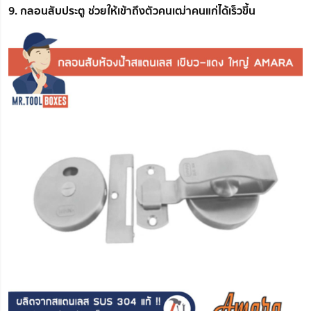
9. กลอนสับประตู ช่วยให้เข้าถึงตัวคนเฒ่าคนแก่ได้เร็วขึ้น