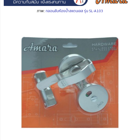
ภาพ:
กลอนสับห้องน้ำสแตนเลส รุ่น SL-A103