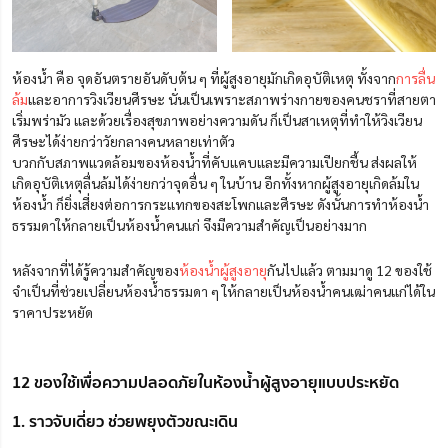
ห้องน้ำ คือ จุดอันตรายอันดับต้น ๆ ที่ผู้สูงอายุมักเกิดอุบัติเหตุ ทั้งจาก
การลื่น
ล้ม
และอาการวิงเวียนศีรษะ นั่นเป็นเพราะสภาพร่างกายของคนชราที่สายตา
เริ่มพร่ามัว และด้วยเรื่องสุขภาพอย่างความดัน ก็เป็นสาเหตุที่ทำให้วิงเวียน
ศีรษะได้ง่ายกว่าวัยกลางคนหลายเท่าตัว
บวกกับสภาพแวดล้อมของห้องน้ำที่คับแคบและมีความเปียกชื้น ส่งผลให้
เกิดอุบัติเหตุลื่นล้มได้ง่ายกว่าจุดอื่น ๆ ในบ้าน อีกทั้งหากผู้สูงอายุเกิดล้มใน
ห้องน้ำ ก็ยิ่งเสี่ยงต่อการกระแทกของสะโพกและศีรษะ ดังนั้นการทำห้องน้ำ
ธรรมดาให้กลายเป็นห้องน้ำคนแก่ จึงมีความสำคัญเป็นอย่างมาก
หลังจากที่ได้รู้ความสำคัญของ
ห้องน้ำผู้สูงอายุ
กันไปแล้ว ตามมาดู 12 ของใช้
จำเป็นที่ช่วยเปลี่ยนห้องน้ำธรรมดา ๆ ให้กลายเป็นห้องน้ำคนเฒ่าคนแก่ได้ใน
ราคาประหยัด
12 ของใช้เพื่อความปลอดภัยในห้องน้ำผู้สูงอายุแบบประหยัด
1. ราวจับเดี่ยว ช่วยพยุงตัวขณะเดิน