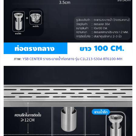
ภาพ:
YSB CENTER รางระบายน้ำท่อกลาง รุ่น C1L213-S304-BT6100-MH