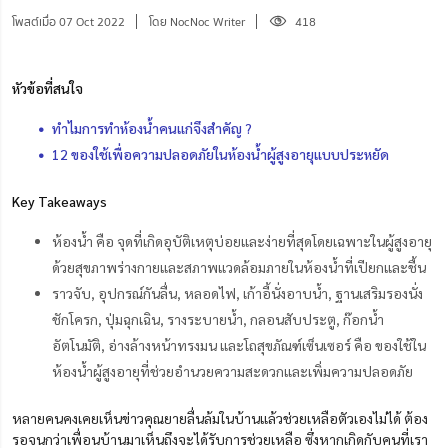
โพสต์เมื่อ 07 Oct 2022
โดย NocNoc Writer
418
หัวข้อที่สนใจ
ทำไมการทำห้องน้ำคนแก่จึงสำคัญ ?
12 ของใช้เพื่อความปลอดภัยในห้องน้ำผู้สูงอายุแบบประหยัด
Key Takeaways
ห้องน้ำ คือ จุดที่เกิดอุบัติเหตุบ่อยและง่ายที่สุดโดยเฉพาะในผู้สูงอายุ
ด้วยสุขภาพร่างกายและสภาพแวดล้อมภายในห้องน้ำที่เปียกและชื้น
ราวจับ, อุปกรณ์กันลื่น, หลอดไฟ, เก้าอี้นั่งอาบน้ำ, ฐานเสริมรองนั่ง
ชักโครก, ปุ่มฉุกเฉิน, รางระบายน้ำ, กลอนสับประตู, ก๊อกน้ำ
อัตโนมัติ, อ่างล้างหน้าทรงมน และโถสุขภัณฑ์เซ็นเซอร์ คือ ของใช้ใน
ห้องน้ำผู้สูงอายุที่ช่วยอำนวยความสะดวกและเพิ่มความปลอดภัย
หลายคนคงเคยเห็นข่าวคุณยายลื่นล้มในบ้านแล้วช่วยเหลือตัวเองไม่ได้ ต้อง
รอจนกว่าเพื่อนบ้านมาเห็นถึงจะได้รับการช่วยเหลือ ซึ่งหากเกิดกับคนที่เรา