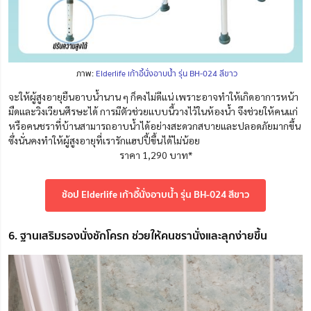
ภาพ:
Elderlife เก้าอี้นั่งอาบน้ำ รุ่น BH-024 สีขาว
จะให้ผู้สูงอายุยืนอาบน้ำนาน ๆ ก็คงไม่ดีแน่ เพราะอาจทำให้เกิดอาการหน้า
มืดและวิงเวียนศีรษะได้ การมีตัวช่วยแบบนี้วางไว้ในห้องน้ำ จึงช่วยให้คนแก่
หรือคนชราที่บ้านสามารถอาบน้ำได้อย่างสะดวกสบายและปลอดภัยมากขึ้น
ซึ่งนั่นคงทำให้ผู้สูงอายุที่เรารักแฮปปี้ขึ้นได้ไม่น้อย
ราคา 1,290 บาท*
ช้อป Elderlife เก้าอี้นั่งอาบน้ำ รุ่น BH-024 สีขาว
6. ฐานเสริมรองนั่งชักโครก ช่วยให้คนชรานั่งและลุกง่ายขึ้น