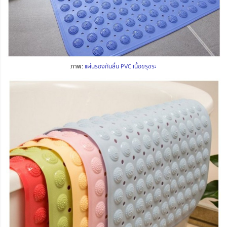
ภาพ:
แผ่นรองกันลื่น PVC เนื้อขรุขระ