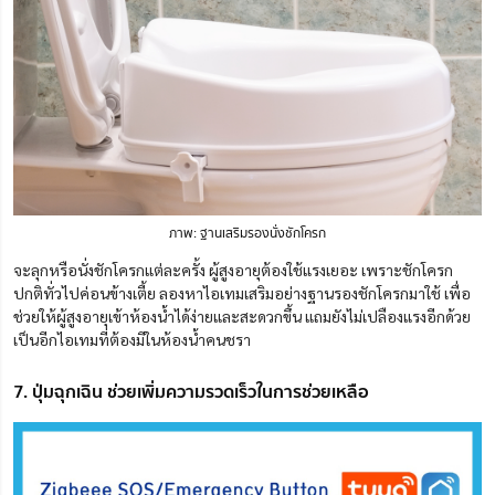
ภาพ: ฐานเสริมรองนั่งชักโครก
จะลุกหรือนั่งชักโครกแต่ละครั้ง ผู้สูงอายุต้องใช้แรงเยอะ เพราะชักโครก
ปกติทั่วไปค่อนข้างเตี้ย ลองหาไอเทมเสริมอย่างฐานรองชักโครกมาใช้ เพื่อ
ช่วยให้ผู้สูงอายุเข้าห้องน้ำได้ง่ายและสะดวกขึ้น แถมยังไม่เปลืองแรงอีกด้วย
เป็นอีกไอเทมที่ต้องมีในห้องน้ำคนชรา
7. ปุ่มฉุกเฉิน ช่วยเพิ่มความรวดเร็วในการช่วยเหลือ