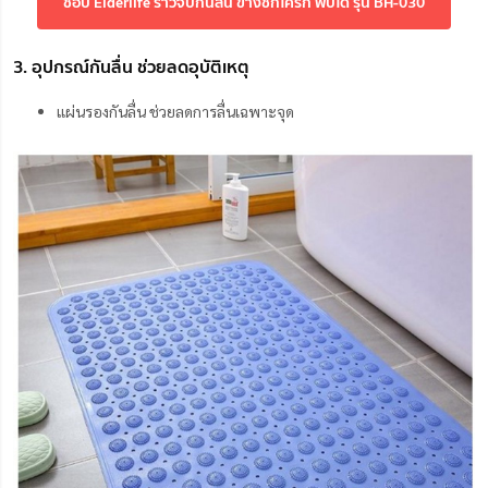
ช้อป Elderlife ราวจับกันลื่น ข้างชักโครก พับได้ รุ่น BH-030
3. อุปกรณ์กันลื่น ช่วยลดอุบัติเหตุ
แผ่นรองกันลื่น ช่วยลดการลื่นเฉพาะจุด