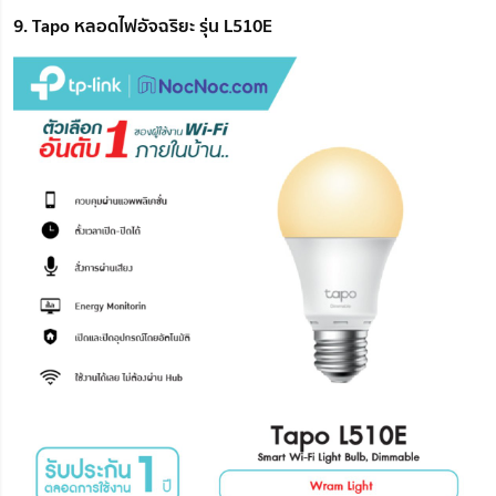
9. Tapo หลอดไฟอัจฉริยะ รุ่น L510E