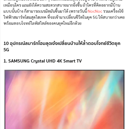
เหมือนใคร แถมยังได้ความสะดวกสบายมากยิ่งขึ้น ถ้าใครที่คิดอยากมีบ้าน
แบบนั้นบ้าง ก็สามารถเนรมิตมันขึ้นมาได้ เพราะวันนี้
NocNoc
รวมเครื่องใช้
ไฟฟ้าสมาร์ทโฮมสุดไฮเทค ที่จะเข้ามาเปลี่ยนชีวิตในยุค 5G ให้สบายกว่าเคย
พร้อมตอบโจทย์ไลฟ์สไตล์ของคนยุคใหม่อีกด้วย
10 อุปกรณ์สมาร์ทโฮมสุดเจ๋งเปลี่ยนบ้านให้ล้ำตอบโจทย์ชีวิตยุค
5G
1. SAMSUNG Crystal UHD 4K Smart TV