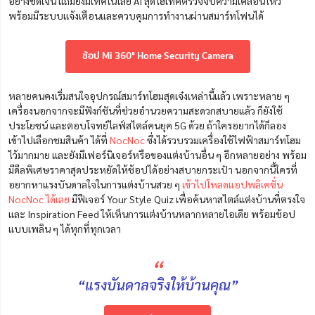
อย่างชัดเจน แถมยังมีเทคโนโลยี AI สุดไฮเทคตรวจจับความเคลื่อนไหว
พร้อมมีระบบแจ้งเตือนและควบคุมการทำงานผ่านสมาร์ทโฟนได้
ช้อป Mi 360° Home Security Camera
หลายคนคงเริ่มสนใจอุปกรณ์สมาร์ทโฮมสุดเจ๋งเหล่านี้แล้ว เพราะหลาย ๆ
เครื่องนอกจากจะมีฟังก์ชันที่ช่วยอำนวยความสะดวกสบายแล้ว ก็ยังใช้
ประโยชน์ และตอบโจทย์ไลฟ์สไตล์คนยุค 5G ด้วย ถ้าใครอยากได้ก็ลอง
เข้าไปเลือกชมสินค้า ได้ที่
NocNoc
ซึ่งได้รวบรวมเครื่องใช้ไฟฟ้าสมาร์ทโฮม
ไว้มากมาย และยังมีเฟอร์นิเจอร์หรือของแต่งบ้านอื่น ๆ อีกหลายอย่าง พร้อม
มีดีลพิเศษราคาสุดประหยัดให้ช้อปได้อย่างสบายกระเป๋า นอกจากนี้ใครที่
อยากหาแรงบันดาลใจในการแต่งบ้านสวย ๆ
เข้าไปโหลดแอปพลิเคชั่น
NocNoc ได้เลย
มีฟีเจอร์ Your Style Quiz เพื่อค้นหาสไตล์แต่งบ้านที่ตรงใจ
และ Inspiration Feed ให้เห็นการแต่งบ้านหลากหลายไอเดีย พร้อมช้อป
แบบเพลิน ๆ ได้ทุกที่ทุกเวลา
“
“แรงบันดาลจริงให้บ้านคุณ”