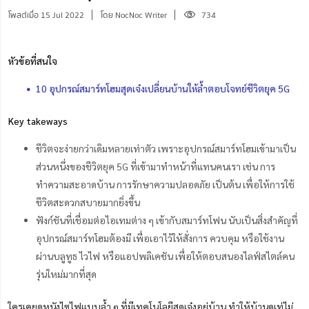
โพสต์เมื่อ 15 Jul 2022
โดย NocNoc Writer
734
หัวข้อที่สนใจ
10 อุปกรณ์สมาร์ทโฮมสุดเจ๋งเปลี่ยนบ้านให้ล้ำตอบโจทย์ชีวิตยุค 5G
Key takeways
ชีวิตจะง่ายกว่าเดิมหลายเท่าตัว เพราะอุปกรณ์สมาร์ทโฮมเข้ามาเป็น
ส่วนหนึ่งของชีวิตยุค 5G ที่เข้ามาทำหน้าที่แทนคนเรา เช่น การ
ทำความสะอาดบ้าน การรักษา
ความ
ปลอดภัย เป็นต้น เพื่อให้การใช้
ชีวิตสะดวกสบายมากยิ่งขึ้น
ฟังก์ชันที่เชื่อมต่อไอเทมต่าง ๆ เข้ากับสมาร์ทโฟน นับเป็นสิ่งสำคัญที่
อุปกรณ์สมาร์ทโฮมต้องมี เพื่อเอาไว้ให้สั่งการ ควบคุม หรือใช้งาน
ผ่านบลูทูธ ไวไฟ หรือแอปพลิเคชัน เพื่อให้ตอบสนองไลฟ์สไตล์คน
รุ่นใหม่มากที่สุด
ใครเคยดูหนังไซไฟแบบล้ำ ๆ ที่มีเทคโนโลยีสุดเจ๋งอยู่บ้าน ทำให้บ้านดูเท่ไม่