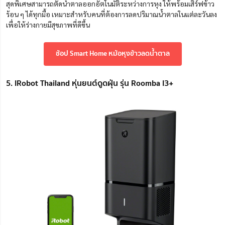
สุดพิเศษสามารถตัดน้ำตาลออกอัตโนมัติระหว่างการหุง ให้พร้อมเสิร์ฟข้าว
ร้อน ๆ ได้ทุกมื้อ เหมาะสำหรับคนที่ต้องการลดปริมาณน้ำตาลในแต่ละวันลง
เพื่อให้ร่างกายมีสุขภาพที่ดีขึ้น
ช้อป Smart Home หม้อหุงข้าวลดน้ำตาล
5. IRobot Thailand หุ่นยนต์ดูดฝุ่น รุ่น Roomba I3+