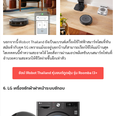
นอกจากนี้ iRobot Thailand ยังเป็นแบรนด์เครื่อง
ใช้
ไฟฟ้าสมาร์ทโฮมที่ทัน
สมัยเข้ากับยุค 5G เพราะแม้จะอยู่นอกบ้านก็สามารถเรียกใช้ให้แม่บ้านสุด
ไฮเทคคนนี้ทำความสะอาดได้ โดยสั่งการผ่านแอปพลิเคชันบนสมาร์ทโฟนที่
อำนวยความสะดวกให้ชีวิตง่ายขึ้นอีกเท่าตัว
ช้อป IRobot Thailand หุ่นยนต์ดูดฝุ่น รุ่น Roomba I3+
6. LG เครื่องซักผ้าฝาหน้าระบบซักอบ