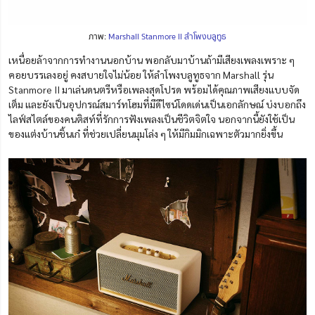
ภาพ:
Marshall Stanmore II ลำโพงบลูทูธ
เหนื่อยล้าจากการทำงานนอกบ้าน พอกลับมาบ้านถ้ามีเสียงเพลงเพราะ ๆ
คอยบรรเลงอยู่ คงสบายใจไม่น้อย ให้ลำโพงบลูทูธจาก Marshall รุ่น
Stanmore II
มาเล่นดนตรีหรือเพลงสุดโปรด
พร้อมได้คุณภาพเสียงแบบจัด
เต็ม และยังเป็นอุปกรณ์สมาร์ทโฮมที่มีดีไซน์โดดเด่นเป็นเอกลักษณ์ บ่งบอกถึง
ไลฟ์สไตล์ของคนติสท์ที่รักการฟังเพลงเป็นชีวิตจิตใจ นอกจากนี้ยังใช้เป็น
ของแต่งบ้านชิ้นเก๋ ที่ช่วยเปลี่ยนมุมโล่ง ๆ ให้มีกิมมิกเฉพาะตัวมากยิ่งขึ้น