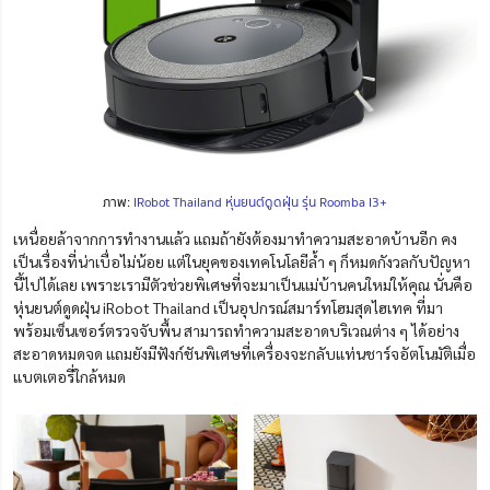
ภาพ:
IRobot Thailand หุ่นยนต์ดูดฝุ่น รุ่น Roomba I3+
เหนื่อยล้าจากการทำงานแล้ว แถมถ้ายังต้องมาทำความสะอาดบ้านอีก คง
เป็นเรื่องที่น่าเบื่อไม่น้อย แต่ในยุคของเทคโนโลยีล้ำ ๆ ก็หมดกังวลกับปัญหา
นี้ไปได้เลย เพราะเรามีตัวช่วยพิเศษที่จะมาเป็นแม่บ้านคนใหม่ให้คุณ นั่นคือ
หุ่นยนต์ดูดฝุ่น iRobot Thailand เป็นอุปกรณ์สมาร์ทโฮมสุดไฮเทค ที่มา
พร้อม
เซ็นเซอร์ตรวจจับพื้น
สามารถ
ทำความสะอาดบริเวณต่าง ๆ ได้อย่าง
สะอาดหมดจด แถมยังมีฟังก์ชันพิเศษที่เครื่องจะกลับแท่นชาร์จอัตโนมัติเมื่อ
แบตเตอรี่ใกล้หมด