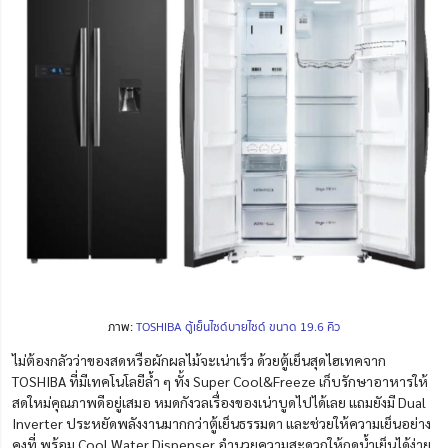
ภาพ:
TOSHIBA ตู้เย็นไซด์บายไซด์ ขนาด 19.6 คิว
ไม่ต้องกลัวว่าของสดหรือผักผลไม้จะเน่าเร็ว ด้วยตู้เย็นสุดไฮเทคจาก
TOSHIBA ที่มีเทคโนโลยีล้ำ ๆ ทั้ง Super Cool&Freeze เก็บรักษาอาหารให้
สดใหม่คุณภาพดีอยู่เสมอ หมดกังวลเรื่องของเน่าบูดไปได้เลย แถมยังมี Dual
Inverter ประหยัดพลังงานมากกว่าตู้เย็นธรรมดา และช่วยให้ความเย็นอย่าง
คงที่ พร้อม Cool Water Dispenser อำนวยความสะดวกให้กดน้ำเย็นได้ง่าย