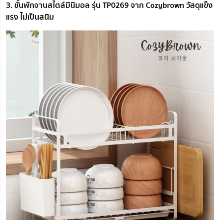
3. ชั้นพักจานสไตล์มินิมอล รุ่น TP0269 จาก Cozybrown วัสดุแข็ง
แรง ไม่เป็นสนิม