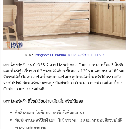
ภาพ :
Livinghome Furniture เคาน์เตอร์ครัว รุ่น GLOSS-2
เคาน์เตอร์ครัว รุ่น GLOSS-2 จาก Livinghome Furniture มาพร้อม 3 ลิ้นชัก
และพื้นที่จัดเก็บจุใจ มี 2 ขนาดให้เลือก ทั้งขนาด 120 ซม. และขนาด 180 ซม.
จัดวางได้ทั้งไมโครเวฟ เครื่องชงกาแฟ และอุปกรณ์เครื่องครัวได้ครบ ผลิต
จากไม้ปาติเกิลบอร์ดคุณภาพสูง ปิดผิวเรียบเนียน ผ่านการพ่นเคลือบน้ำยา
กันปลวกและแมลงอย่างดี
เคาน์เตอร์ครัว ดีไซน์เรียบง่าย เติมเต็มครัวมินิมอล
ติดตั้งสะดวก ไม่ต้องเจาะหรือยึดติดกับผนัง
ท็อปเคาน์เตอร์ปิดผิวเมลามีนสีขาว หนา 30 มม. ทนรอยขีดขวนได้ดี
ทำความสะอาดง่าย