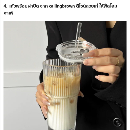
4. แก้วพร้อมฝาปิด จาก callingbrown ดีไซน์สวยเก๋ ให้ฟีลโฮม
คาเฟ่