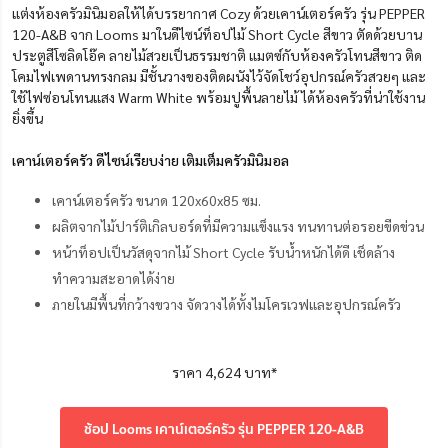
แต่งห้องครัวมินิมอลให้ได้บรรยากาศ Cozy ด้วยเคาน์เตอร์ครัว รุ่น PEPPER
120-A&B จาก Looms มาในดีไซน์ท็อปไม้ Short Cycle สีขาว ตัดด้วยบาน
ประตูสีโซลิดโอ๊ค ลายไม้สวยเป็นธรรมชาติ แมตซ์กับห้องครัวโทนสีขาว ติด
โคมไฟเพดานทรงกลม มีชั้นวางของติดผนังไว้จัดโชว์อุปกรณ์ครัวสวยๆ และ
ใช้ไฟซ่อนโทนแสง Warm White พร้อมปูพื้นลายไม้ ได้ห้องครัวที่น่าใช้งาน
ยิ่งขึ้น
เคาน์เตอร์ครัว ดีไซน์เรียบง่าย เติมเต็มครัวมินิมอล
เคาน์เตอร์ครัว ขนาด 120x60x85 ซม.
ผลิตจากไม้ปาร์ติเกิลบอร์ดที่มีความแข็งแรง ทนทานต่อรอยขีดข่วน
หน้าท็อปเป็นวัสดุจากไม้ Short Cycle รับน้ำหนักได้ดี เช็ดล้าง
ทำความสะอาดได้ง่าย
ภายในมีพื้นที่กว้างขวาง จัดวางได้ทั้งไมโครเวฟและอุปกรณ์ครัว
ราคา 4,624 บาท*
ช้อป Looms เคาน์เตอร์ครัว รุ่น PEPPER 120-A&B