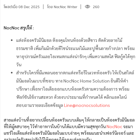
โพสต์เมื่อ 08 Dec 2025
โดย NocNoc Writer
260
NocNoc สรุปให้ :
แต่งห้องครัวมินิมอล ต้องคุมโทนห้องด้วยสีขาว ตัดด้วยลายไม้
ธรรมชาติ เพิ่มกิมมิกด้วยดีไซน์ระแนงไม้และปูพื้นลายก้างปลา พร้อม
หาอุปกรณ์ครัวและไอเทมตกแต่งน่ารักๆ เพิ่มความสดใส ฟีลกู้ดได้ทุก
วัน
สำหรับใครที่มีแพลนอยากตกแต่งหรือรีโนเวทห้องครัว ให้เป็นสไตล์
มินิมอลในแบบที่ชอบ ทาง NocNoc Home Solution ยินดีให้คำ
ปรึกษา เพื่อหาไอเดียออกแบบห้องครัวตามความต้องการ พร้อม
ฟังก์ชันใช้งานสะดวก ด้วยงบประมาณที่กำหนดได้ คลิกแอดไลน์
สอบถามรายละเอียดข้อมูล
Line@nocnocsolutions
สายแต่งบ้านที่อยากเปลี่ยนห้องครัวแบบเดิมๆ ให้กลายเป็นห้องครัวมินิมอล
ที่ให้มู้ดสบายๆ ไว้ทำอาหารในบ้านได้แบบมีความสุขทุกวัน
NocNoc
จะมา
แชร์ไอเดียแต่งห้องครัวมินิมอลในแบบง่ายๆ พร้อมแนะนำเฟอร์นิเจอร์ และ
อุปกรณ์ครัวสุดน่ารักไว้ให้ทุกคนได้ลองแต่งตามกัน