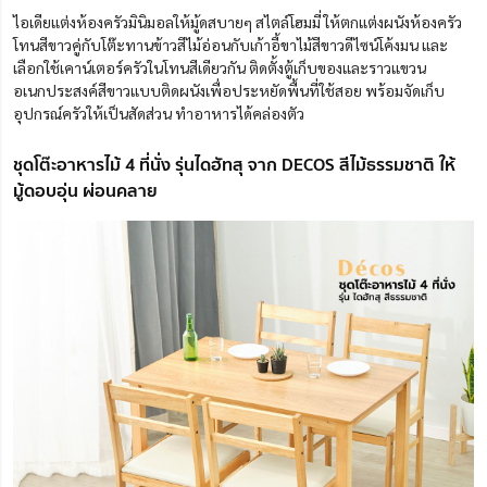
ไอเดียแต่งห้องครัวมินิมอลให้มู้ดสบายๆ สไตล์โฮมมี่ ให้ตกแต่งผนังห้องครัว
โทนสีขาวคู่กับโต๊ะทานข้าวสีไม้อ่อนกับเก้าอี้ขาไม้สีขาวดีไซน์โค้งมน และ
เลือกใช้เคาน์เตอร์ครัวในโทนสีเดียวกัน ติดตั้งตู้เก็บของและราวแขวน
อเนกประสงค์สีขาวแบบติดผนังเพื่อประหยัดพื้นที่ใช้สอย พร้อมจัดเก็บ
อุปกรณ์ครัวให้เป็นสัดส่วน ทำอาหารได้คล่องตัว
ชุดโต๊ะอาหารไม้ 4 ที่นั่ง รุ่นไดฮัทสุ จาก DECOS สีไม้ธรรมชาติ ให้
มู้ดอบอุ่น ผ่อนคลาย