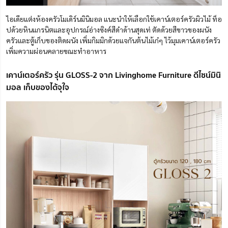
ไอเดียแต่งห้องครัวโมเดิร์นมินิมอล แนะนำให้เลือกใช้เคาน์เตอร์ครัวผิวไม้ ท็อ
ปด้วยหินแกรนิตและอุปกรณ์อ่างซิงค์สีดำด้านสุดเท่ ตัดด้วยสีขาวของผนัง
ครัวและตู้เก็บของติดผนัง เพิ่มกิมมิกด้วยแจกันต้นไม้เก๋ๆ ไว้มุมเคาน์เตอร์ครัว
เพิ่มความผ่อนคลายขณะทำอาหาร
เคาน์เตอร์ครัว รุ่น GLOSS-2 จาก Livinghome Furniture ดีไซน์มินิ
มอล เก็บของได้จุใจ