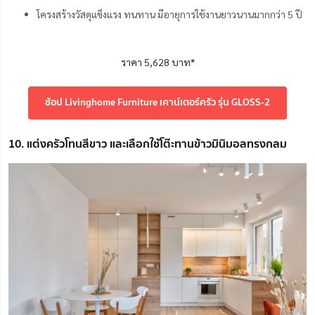
โครงสร้างวัสดุแข็งแรง ทนทาน มีอายุการใช้งานยาวนานมากกว่า 5 ปี
ราคา 5,628 บาท*
ช้อป Livinghome Furniture เคาน์เตอร์ครัว รุ่น GLOSS-2
10. แต่งครัวโทนสีขาว และเลือกใช้โต๊ะทานข้าวมินิมอลทรงกลม