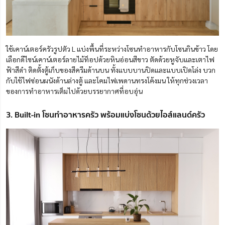
ใช้เคาน์เตอร์ครัวรูปตัว L แบ่งพื้นที่ระหว่างโซนทำอาหารกับโซนกินข้าว โดย
เลือกดีไซน์เคาน์เตอร์ลายไม้ท็อปด้วยหินอ่อนสีขาว ตัดด้วยหูจับและเตาไฟ
ฟ้าสีดำ ติดตั้งตู้เก็บของสีครีมด้านบน ทั้งแบบบานปิดและแบบเปิดโล่ง บวก
กับใช้ไฟซ่อนผนังด้านล่างตู้ และโคมไฟเพดานทรงโค้งมน ให้ทุกช่วงเวลา
ของการทำอาหารเต็มไปด้วยบรรยากาศที่อบอุ่น
3. Built-in โซนทำอาหารครัว พร้อมแบ่งโซนด้วยไอส์แลนด์ครัว