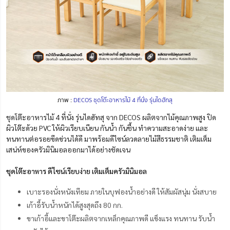
ภาพ :
DECOS ชุดโต๊ะอาหารไม้ 4 ที่นั่ง รุ่นไดฮัทสุ
ชุดโต๊ะอาหารไม้ 4 ที่นั่ง รุ่นไดฮัทสุ จาก DECOS ผลิตจากไม้คุณภาพสูง ปิด
ผิวโต๊ะด้วย PVC ให้ผิวเรียบเนียน กันน้ำ กันชื้น ทำความสะอาดง่าย และ
ทนทานต่อรอยขีดข่วนได้ดี มาพร้อมดีไซน์ลวดลายไม้สีธรรมชาติ เติมเต็ม
เสน่ห์ของครัวมินิมอลออกมาได้อย่างชัดเจน
ชุดโต๊ะอาหาร ดีไซน์เรียบง่าย เติมเต็มครัวมินิมอล
เบาะรองนั่งหนังเทียม ภายในบุฟองน้ำอย่างดี ให้สัมผัสนุ่ม นั่งสบาย
เก้าอี้รับน้ำหนักได้สูงสุดถึง 80 กก.
ขาเก้าอี้และขาโต๊ะผลิตจากเหล็กคุณภาพดี แข็งแรง ทนทาน รับน้ำ