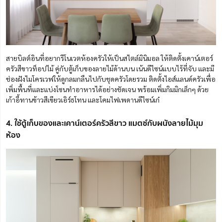
สายบิลต์อินที่อยากรีโนเวตห้องครัวให้เป็นสไตล์มินิมอล ให้ติดตั้งเคาน์เตอร์
ครัวสีขาวท็อปไม้ คู่กับตู้เก็บของลายไม้ด้านบน เน้นดีไซน์แบบไร้ที่จับ และมี
ช่องฝังไมโครเวฟให้ดูกลมกลืนไปกับชุดครัวโดยรวม ติดตั้งไอส์แลนด์ครัวเพื่อ
เพิ่มพื้นที่และแบ่งโซนทำอาหารได้อย่างชัดเจน พร้อมเพิ่มกิมมิกเล็กๆ ด้วย
เก้าอี้ทานข้าวสีเขียวเอิร์ธโทน และโคมไฟเพดานดีไซน์เก๋
4. ใช้ตู้เก็บของและเคาน์เตอร์ครัวสีขาว แมตซ์กับผนังลายไม้มุม
ห้อง