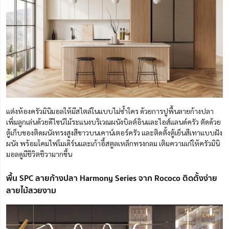
แต่งห้องครัวมินิมอลให้มีสไตล์ในแบบไม่ซ้ำใคร ด้วยการปูพื้นลายก้างปลา
เพิ่มลูกเล่นด้วยดีไซน์ไม้ระแนงบริเวณผนังบิลต์อินและไอส์แลนด์ครัว ตัดด้วย
ตู้เก็บของติดผนังทรงสูงสีขาวบนเคาน์เตอร์ครัว และติดตั้งตู้เย็นสีเทาแบบฝัง
ผนัง พร้อมโคมไฟโมเดิร์นและเก้าอี้สตูลเหล็กทรงกลม เติมความเก๋ให้ครัวมินิ
มอลดูมีชีวิตชีวามากขึ้น
พื้น SPC ลายก้างปลา Harmony Series จาก Rococo ติดตั้งง่าย
ลายไม้สวยงาม