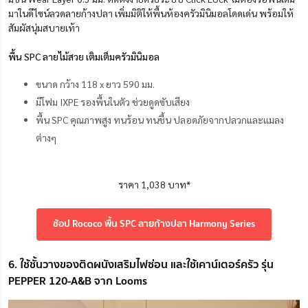
มาในดีไซน์ลวดลายก้างปลา เพิ่มมิติให้พื้นห้องครัวมินิมอลโดดเด่น พร้อมให้
สัมผัสนุ่มสบายเท้า
พื้น SPC ลายไม้สวย เติมเต็มครัวมินิมอล
ขนาด กว้าง 118 x ยาว 590 มม.
มีโฟม IXPE รองพื้นในตัว ช่วยดูดซับเสียง
พื้น SPC คุณภาพสูง ทนร้อน ทนชื้น ปลอดภัยจากปลวกและแมลง
ต่างๆ
ราคา 1,038 บาท*
ช้อป Rococo พื้น SPC ลายก้างปลา Harmony Series
6. ใช้ชั้นวางของติดผนังเสริมไฟซ่อน และใช้เคาน์เตอร์ครัว รุ่น
PEPPER 120-A&B จาก Looms