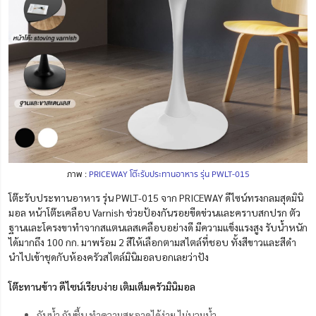
ภาพ :
PRICEWAY โต๊ะรับประทานอาหาร รุ่น PWLT-015
โต๊ะรับประทานอาหาร รุ่น PWLT-015 จาก PRICEWAY ดีไซน์ทรงกลมสุดมินิ
มอล หน้าโต๊ะเคลือบ Varnish ช่วยป้องกันรอยขีดข่วนและคราบสกปรก ตัว
ฐานและโครงขาทำจากสแตนเลสเคลือบอย่างดี มีความแข็งแรงสูง รับน้ำหนัก
ได้มากถึง 100 กก. มาพร้อม 2 สีให้เลือกตามสไตล์ที่ชอบ ทั้งสีขาวและสีดำ
นำไปเข้าชุดกับห้องครัวสไตล์มินิมอลบอกเลยว่าปัง
โต๊ะทานข้าว ดีไซน์เรียบง่าย เติมเต็มครัวมินิมอล
กันน้ำ กันชื้น ทำความสะอาดได้ง่าย ไม่บวมน้ำ