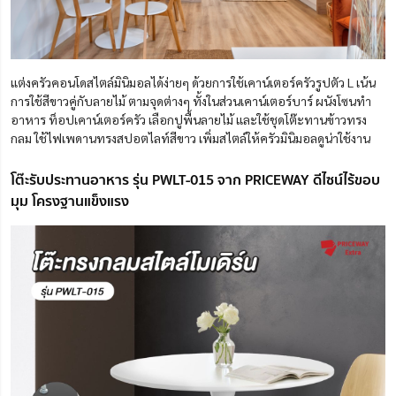
แต่งครัวคอนโดสไตล์มินิมอลได้ง่ายๆ ด้วยการใช้เคาน์เตอร์ครัวรูปตัว L เน้น
การใช้สีขาวคู่กับลายไม้ ตามจุดต่างๆ ทั้งในส่วนเคาน์เตอร์บาร์ ผนังโซนทำ
อาหาร ท็อปเคาน์เตอร์ครัว เลือกปูพื้นลายไม้ และใช้ชุดโต๊ะทานข้าวทรง
กลม ใช้ไฟเพดานทรงสปอตไลท์สีขาว เพิ่มสไตล์ให้ครัวมินิมอลดูน่าใช้งาน
โต๊ะรับประทานอาหาร รุ่น PWLT-015 จาก PRICEWAY ดีไซน์ไร้ขอบ
มุม โครงฐานแข็งแรง